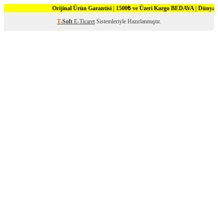
Orijinal Ürün Garantisi | 1500₺ ve Üzeri Kargo BEDAVA | Dünya 
T
-Soft
E-Ticaret
Sistemleriyle Hazırlanmıştır.