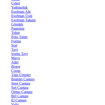
Ceket
Yağmurluk
Eşofman Altı
Eşofman Üstü
Eşofman Takımı
Gömlek
Pantolon
Tshirt
Polo Tshirt
Forma
Şort
Tayt
Şortlu Tayt
Mayo
Atlet
Boxer
Çorap
Tüm Ürünler
Bisiklet Çantası
Spor Çantası
Sırt Çantası
Omuz Çantası
Bel Çantası
El Çantası
Valiz