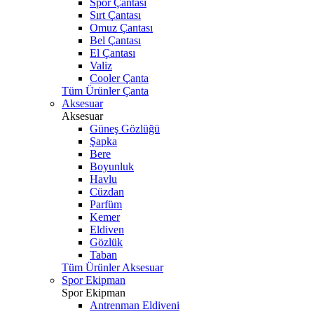
Spor Çantası
Sırt Çantası
Omuz Çantası
Bel Çantası
El Çantası
Valiz
Cooler Çanta
Tüm Ürünler Çanta
Aksesuar
Aksesuar
Güneş Gözlüğü
Şapka
Bere
Boyunluk
Havlu
Cüzdan
Parfüm
Kemer
Eldiven
Gözlük
Taban
Tüm Ürünler Aksesuar
Spor Ekipman
Spor Ekipman
Antrenman Eldiveni