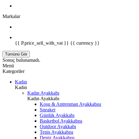
Markalar
{{ P.price_sell_with_vat }} {{ currency }}
Tümünü Gör
Sonuç bulunamadı.
Menü
Kategoriler
Kadın
Kadın
Kadın Ayakkabı
Kadın Ayakkabı
Koşu & Antrenman Ayakkabısı
Sneaker
Günlük Ayakkabı
Basketbol Ayakkabısı
Outdoor Ayakkabı
Tenis Ayakkabısı
Deniz Ayakkabısı