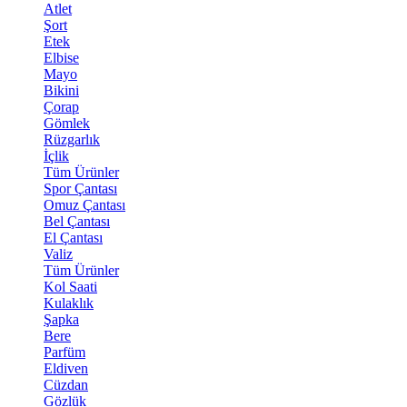
Atlet
Şort
Etek
Elbise
Mayo
Bikini
Çorap
Gömlek
Rüzgarlık
İçlik
Tüm Ürünler
Spor Çantası
Omuz Çantası
Bel Çantası
El Çantası
Valiz
Tüm Ürünler
Kol Saati
Kulaklık
Şapka
Bere
Parfüm
Eldiven
Cüzdan
Gözlük