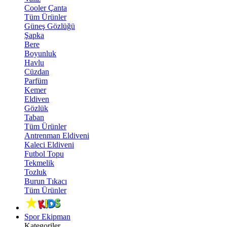
Cooler Çanta
Tüm Ürünler
Güneş Gözlüğü
Şapka
Bere
Boyunluk
Havlu
Cüzdan
Parfüm
Kemer
Eldiven
Gözlük
Taban
Tüm Ürünler
Antrenman Eldiveni
Kaleci Eldiveni
Futbol Topu
Tekmelik
Tozluk
Burun Tıkacı
Tüm Ürünler
Spor Ekipman
Kategoriler