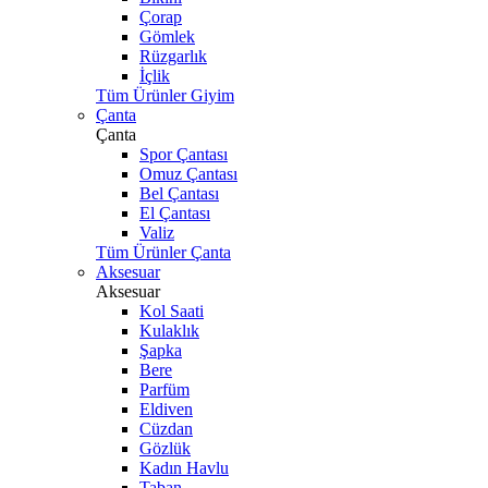
Çorap
Gömlek
Rüzgarlık
İçlik
Tüm Ürünler Giyim
Çanta
Çanta
Spor Çantası
Omuz Çantası
Bel Çantası
El Çantası
Valiz
Tüm Ürünler Çanta
Aksesuar
Aksesuar
Kol Saati
Kulaklık
Şapka
Bere
Parfüm
Eldiven
Cüzdan
Gözlük
Kadın Havlu
Taban