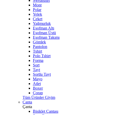
Sweatshirt
Mont
Polar
Yelek
Ceket
Yağmurluk
Eşofman Altı
Eşofman Üstü
Eşofman Takımı
Gömlek
Pantolon
Tshirt
Polo Tshirt
Forma
Şort
Tayt
Şortlu Tayt
Mayo
Atlet
Boxer
Çorap
Tüm Ürünler Giyim
Çanta
Çanta
Bisiklet Çantası