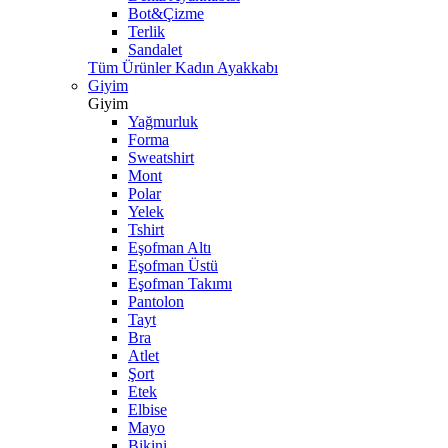
Bot&Çizme
Terlik
Sandalet
Tüm Ürünler Kadın Ayakkabı
Giyim
Giyim
Yağmurluk
Forma
Sweatshirt
Mont
Polar
Yelek
Tshirt
Eşofman Altı
Eşofman Üstü
Eşofman Takımı
Pantolon
Tayt
Bra
Atlet
Şort
Etek
Elbise
Mayo
Bikini