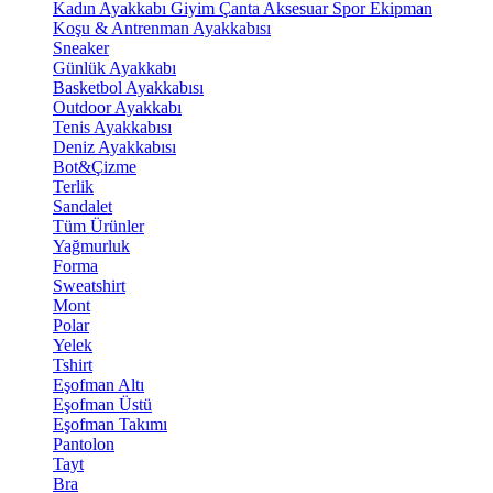
Kadın Ayakkabı
Giyim
Çanta
Aksesuar
Spor Ekipman
Koşu & Antrenman Ayakkabısı
Sneaker
Günlük Ayakkabı
Basketbol Ayakkabısı
Outdoor Ayakkabı
Tenis Ayakkabısı
Deniz Ayakkabısı
Bot&Çizme
Terlik
Sandalet
Tüm Ürünler
Yağmurluk
Forma
Sweatshirt
Mont
Polar
Yelek
Tshirt
Eşofman Altı
Eşofman Üstü
Eşofman Takımı
Pantolon
Tayt
Bra