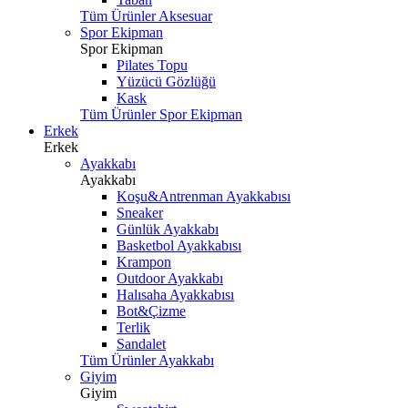
Tüm Ürünler Aksesuar
Spor Ekipman
Spor Ekipman
Pilates Topu
Yüzücü Gözlüğü
Kask
Tüm Ürünler Spor Ekipman
Erkek
Erkek
Ayakkabı
Ayakkabı
Koşu&Antrenman Ayakkabısı
Sneaker
Günlük Ayakkabı
Basketbol Ayakkabısı
Krampon
Outdoor Ayakkabı
Halısaha Ayakkabısı
Bot&Çizme
Terlik
Sandalet
Tüm Ürünler Ayakkabı
Giyim
Giyim