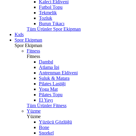
Kaleci Eldiveni
Futbol Topu
Tekmelik
Tozluk
Burun Tıkacı
Tüm Ürünler Spor Ekipman
Kıds
Spor Ekipman
Spor Ekipman
Fitness
Fitness
Dambıl
Atlama İpi
Antrenman Eldiveni
Suluk & Matara
Pilates Lastiği
Yoga Mat
Pilates Topu
El Yayı
Tüm Ürünler Fitness
Yüzme
Yüzme
Yüzücü Gözlüğü
Bone
Şnorkel