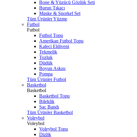
Bone & Yüzücü Gözlük Seti
Burun Tıkacı
Maske & Şnorkel Set
Tüm Ürünler Yüzme
Futbol
Futbol
Futbol Topu
Amerikan Futbol Topu
Kaleci Eldiveni
Tekmelik
Tozluk
Düdük
Boyun Askısı
Pompa
Tüm Ürünler Futbol
Basketbol
Basketbol
Basketbol Topu
Bileklik
Saç Bandı
Tüm Ürünler Basketbol
Voleybol
Voleybol
Voleybol Topu
Dizlik