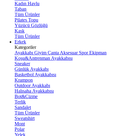
Kadın Havlu
Taban
Tüm Ürünler
Pilates Topu
Yüzücü Gözlüğü
Kask
Tüm Ürünler
Erkek
Kategoriler
Ayakkabı
Giyim
Çanta
Aksesuar
Spor Ekipman
Koşu&Antrenman Ayakkabısı
Sneaker
Günlük Ayakkabı
Basketbol Ayakkabısı
Krampon
Outdoor Ayakkabı
Halısaha Ayakkabısı
Bot&Çizme
Terlik
Sandalet
Tüm Ürünler
Sweatshirt
Mont
Polar
Yelek