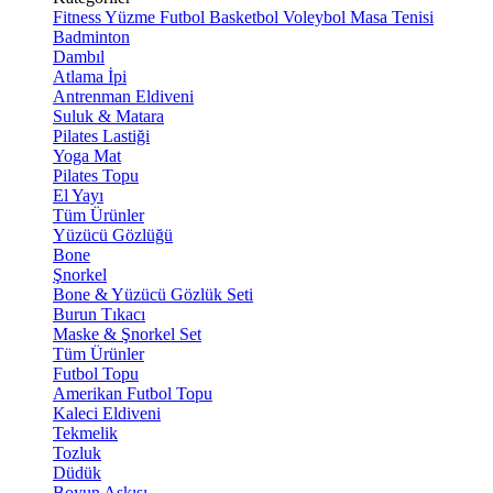
Fitness
Yüzme
Futbol
Basketbol
Voleybol
Masa Tenisi
Badminton
Dambıl
Atlama İpi
Antrenman Eldiveni
Suluk & Matara
Pilates Lastiği
Yoga Mat
Pilates Topu
El Yayı
Tüm Ürünler
Yüzücü Gözlüğü
Bone
Şnorkel
Bone & Yüzücü Gözlük Seti
Burun Tıkacı
Maske & Şnorkel Set
Tüm Ürünler
Futbol Topu
Amerikan Futbol Topu
Kaleci Eldiveni
Tekmelik
Tozluk
Düdük
Boyun Askısı