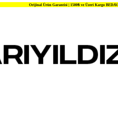
Orijinal Ürün Garantisi | 1500₺ ve Üzeri Kargo BEDAVA | Dünya Marka