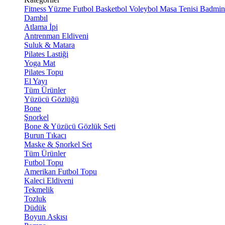
Fitness
Yüzme
Futbol
Basketbol
Voleybol
Masa Tenisi
Badmin
Dambıl
Atlama İpi
Antrenman Eldiveni
Suluk & Matara
Pilates Lastiği
Yoga Mat
Pilates Topu
El Yayı
Tüm Ürünler
Yüzücü Gözlüğü
Bone
Şnorkel
Bone & Yüzücü Gözlük Seti
Burun Tıkacı
Maske & Şnorkel Set
Tüm Ürünler
Futbol Topu
Amerikan Futbol Topu
Kaleci Eldiveni
Tekmelik
Tozluk
Düdük
Boyun Askısı