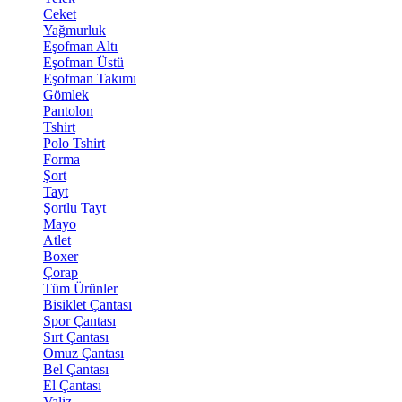
Ceket
Yağmurluk
Eşofman Altı
Eşofman Üstü
Eşofman Takımı
Gömlek
Pantolon
Tshirt
Polo Tshirt
Forma
Şort
Tayt
Şortlu Tayt
Mayo
Atlet
Boxer
Çorap
Tüm Ürünler
Bisiklet Çantası
Spor Çantası
Sırt Çantası
Omuz Çantası
Bel Çantası
El Çantası
Valiz