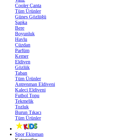
Cooler Çanta
Tüm Ürünler
Güneş Gözlüğü
Şapka
Bere
Boyunluk
Havlu
Cüzdan
Parfüm
Kemer
Eldiven
Gözlük
Taban
Tüm Ürünler
Antrenman Eldiveni
Kaleci Eldiveni
Futbol Topu
Tekmelik
Tozluk
Burun Tıkacı
Tüm Ürünler
Spor Ekipman
Kategoriler