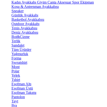
Kadın Ayakkabı
Giyim
Çanta
Aksesuar
Spor Ekipman
Koşu & Antrenman Ayakkabısı
Sneaker
Günlük Ayakkabı
Basketbol Ayakkabısı
Outdoor Ayakkabı
Tenis Ayakkabısı
Deniz Ayakkabısı
Bot&Çizme
Terlik
Sandalet
Tüm Ürünler
Yağmurluk
Forma
Sweatshirt
Mont
Polar
Yelek
Tshirt
Eşofman Altı
Eşofman Üstü
Eşofman Takımı
Pantolon
Tayt
Bra