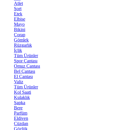
Atlet
Şort
Etek
Elbise
Mayo
Bikini
Çorap
Gömlek
Rüzgarlık
İçlik
Tüm Ürünler
Spor Çantası
Omuz Çantası
Bel Çantası
El Çantası
Valiz
Tüm Ürünler
Kol Saati
Kulaklık
Şapka
Bere
Parfüm
Eldiven
Cüzdan
Gözlük