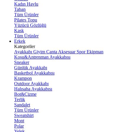
Kadın Havlu
Taban
Tüm Ürünler
Pilates Topu
Yüzücü Gözlüğü
Kask
Tüm Ürünler
Erkek
Kategoriler
Ayakkabı
Giyim
Çanta
Aksesuar
Spor Ekipman
Koşu&Antrenman Ayakkabısı
Sneaker
Günlük Ayakkabı
Basketbol Ayakkabısı
Krampon
Outdoor Ayakkabı
Halısaha Ayakkabısı
Bot&Çizme
Terlik
Sandalet
Tüm Ürünler
Sweatshirt
Mont
Polar
Yelek