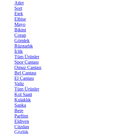
Atlet
Şort
Etek
Elbise
Mayo
Bikini
Çorap
Gömlek
Rüzgarlık
İçlik
Tüm Ürünler
Spor Çantası
Omuz Çantası
Bel Çantası
El Çantası
Valiz
Tüm Ürünler
Kol Saati
Kulaklık
Şapka
Bere
Parfüm
Eldiven
Cüzdan
Gözlük