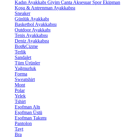
Kadın Ayakkabı
Giyim
Çanta
Aksesuar
Spor Ekipman
Koşu & Antrenman Ayakkabısı
Sneaker
Günlük Ayakkabı
Basketbol Ayakkabısı
Outdoor Ayakkabı
Tenis Ayakkabısı
Deniz Ayakkabısı
Bot&Çizme
Terlik
Sandalet
Tüm Ürünler
Yağmurluk
Forma
Sweatshirt
Mont
Polar
Yelek
Tshirt
Eşofman Altı
Eşofman Üstü
Eşofman Takımı
Pantolon
Tayt
Bra