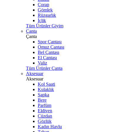
Çorap
Gömlek
Rüzgarlık
İçlik
Tüm Ürünler Giyim
Çanta
Çanta
Spor Çantası
Omuz Çantası
Bel Çantası
El Çantası
Valiz
Tüm Ürünler Çanta
Aksesuar
Aksesuar
Kol Saati
Kulaklık
Şapka
Bere
Parfüm
Eldiven
Cüzdan
Gözlük
Kadın Havlu
Taban