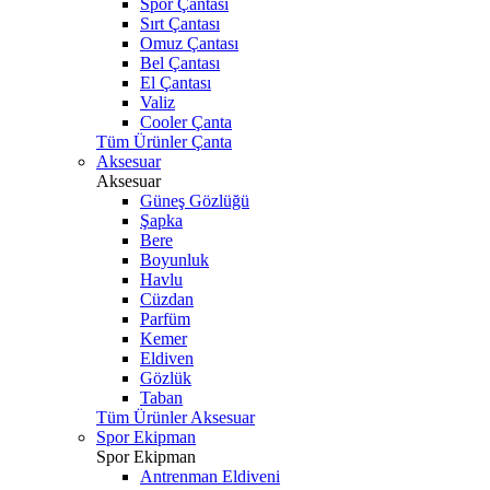
Spor Çantası
Sırt Çantası
Omuz Çantası
Bel Çantası
El Çantası
Valiz
Cooler Çanta
Tüm Ürünler Çanta
Aksesuar
Aksesuar
Güneş Gözlüğü
Şapka
Bere
Boyunluk
Havlu
Cüzdan
Parfüm
Kemer
Eldiven
Gözlük
Taban
Tüm Ürünler Aksesuar
Spor Ekipman
Spor Ekipman
Antrenman Eldiveni