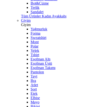
Bot&Çizme
Terlik
Sandalet
Tüm Ürünler Kadın Ayakkabı
Giyim
Giyim
Yağmurluk
Forma
Sweatshirt
Mont
Polar
Yelek
Tshirt
Eşofman Altı
Eşofman Üstü
Eşofman Takımı
Pantolon
Tayt
Bra
Atlet
Şort
Etek
Elbise
Mayo
Bikini