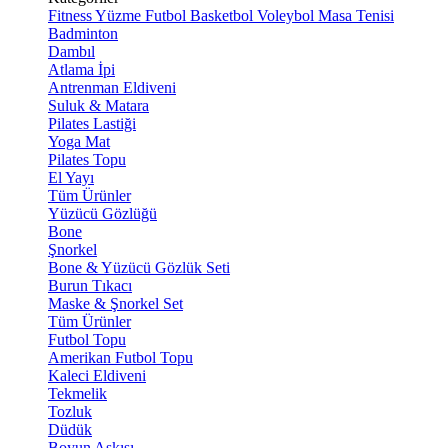
Fitness
Yüzme
Futbol
Basketbol
Voleybol
Masa Tenisi
Badminton
Dambıl
Atlama İpi
Antrenman Eldiveni
Suluk & Matara
Pilates Lastiği
Yoga Mat
Pilates Topu
El Yayı
Tüm Ürünler
Yüzücü Gözlüğü
Bone
Şnorkel
Bone & Yüzücü Gözlük Seti
Burun Tıkacı
Maske & Şnorkel Set
Tüm Ürünler
Futbol Topu
Amerikan Futbol Topu
Kaleci Eldiveni
Tekmelik
Tozluk
Düdük
Boyun Askısı