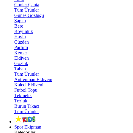
Cooler Çanta
Tüm Ürünler
Güneş Gözlüğü
Şapka
Bere
Boyunluk
Havlu
Cüzdan
Parfüm
Kemer
Eldiven
Gözlük
Taban
Tüm Ürünler
Antrenman Eldiveni
Kaleci Eldiveni
Futbol Topu
Tekmelik
Tozluk
Burun Tıkacı
Tüm Ürünler
Spor Ekipman
Kategoriler