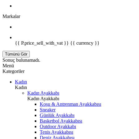
Markalar
{{ P.price_sell_with_vat }} {{ currency }}
Tümünü Gör
Sonuç bulunamadı.
Menü
Kategoriler
Kadın
Kadın
Kadın Ayakkabı
Kadın Ayakkabı
Koşu & Antrenman Ayakkabısı
Sneaker
Günlük Ayakkabı
Basketbol Ayakkabısı
Outdoor Ayakkabı
Tenis Ayakkabısı
Deniz Ayakkabısı