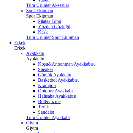
Tüm Ürünler Aksesuar
Spor Ekipman
Spor Ekipman
Pilates Topu
Yüzücü Gözlüğü
Kask
Tüm Ürünler Spor Ekipman
Erkek
Erkek
Ayakkabı
Ayakkabı
Koşu&Antrenman Ayakkabısı
Sneaker
Günlük Ayakkabı
Basketbol Ayakkabısı
Krampon
Outdoor Ayakkabı
Halısaha Ayakkabısı
Bot&Çizme
Terlik
Sandalet
Tüm Ürünler Ayakkabı
Giyim
Giyim