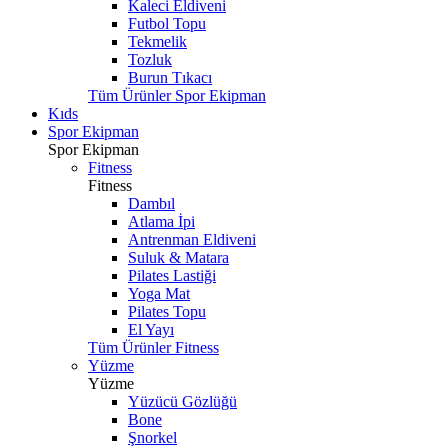
Kaleci Eldiveni
Futbol Topu
Tekmelik
Tozluk
Burun Tıkacı
Tüm Ürünler Spor Ekipman
Kıds
Spor Ekipman
Spor Ekipman
Fitness
Fitness
Dambıl
Atlama İpi
Antrenman Eldiveni
Suluk & Matara
Pilates Lastiği
Yoga Mat
Pilates Topu
El Yayı
Tüm Ürünler Fitness
Yüzme
Yüzme
Yüzücü Gözlüğü
Bone
Şnorkel