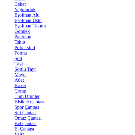
Ceket
Yağmurluk
Eşofman Altı
Eşofman Üstü
Eşofman Takımı
Gömlek
Pantolon
Tshirt
Polo Tshirt
Forma
Şort
Tayt
Şortlu Tayt
Mayo
Atlet
Boxer
Çorap
Tüm Ürünler
Bisiklet Çantası
Spor Çantası
Sırt Çantası
Omuz Çantası
Bel Çantası
El Çantası
Valiz