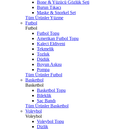
Bone & Yüzücü Gözlük Seti
Burun Tıkacı
Maske & Şnorkel Set
Tüm Ürünler Yüzme
Futbol
Futbol
Futbol Topu
Amerikan Futbol Topu
Kaleci Eldiveni
Tekmelik
Tozluk
Düdük
Boyun Askısı
Pompa
Tüm Ürünler Futbol
Basketbol
Basketbol
Basketbol Topu
Bileklik
Saç Bandı
Tüm Ürünler Basketbol
Voleybol
Voleybol
Voleybol Topu
Dizlik