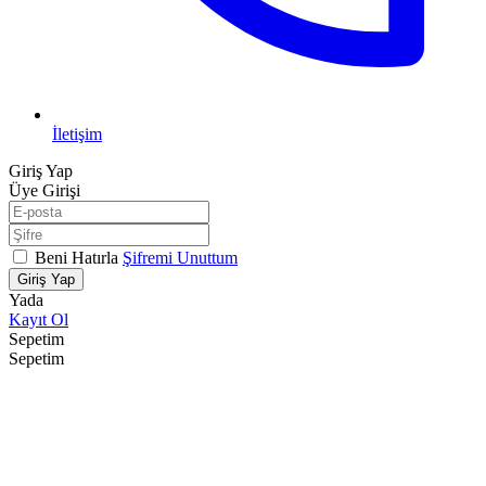
İletişim
Giriş Yap
Üye Girişi
Beni Hatırla
Şifremi Unuttum
Giriş Yap
Yada
Kayıt Ol
Sepetim
Sepetim