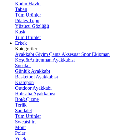
Kadın Havlu
Taban
Tüm Ürünler
Pilates Topu
Yüzücü Gözlüğü
Kask
Tüm Ürünler
Erkek
Kategoriler
Ayakkabı
Giyim
Çanta
Aksesuar
Spor Ekipman
Koşu&Antrenman Ayakkabısı
Sneaker
Günlük Ayakkabı
Basketbol Ayakkabısı
Krampon
Outdoor Ayakkabı
Halısaha Ayakkabısı
Bot&Çizme
Terlik
Sandalet
Tüm Ürünler
Sweatshirt
Mont
Polar
Yelek