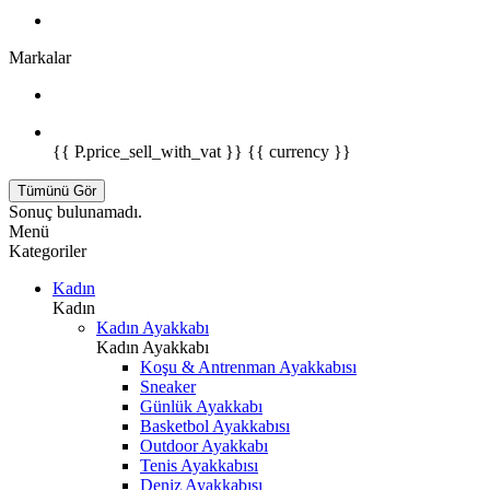
Markalar
{{ P.price_sell_with_vat }} {{ currency }}
Tümünü Gör
Sonuç bulunamadı.
Menü
Kategoriler
Kadın
Kadın
Kadın Ayakkabı
Kadın Ayakkabı
Koşu & Antrenman Ayakkabısı
Sneaker
Günlük Ayakkabı
Basketbol Ayakkabısı
Outdoor Ayakkabı
Tenis Ayakkabısı
Deniz Ayakkabısı