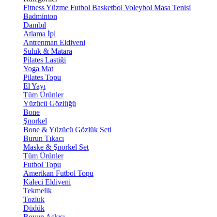
Fitness
Yüzme
Futbol
Basketbol
Voleybol
Masa Tenisi
Badminton
Dambıl
Atlama İpi
Antrenman Eldiveni
Suluk & Matara
Pilates Lastiği
Yoga Mat
Pilates Topu
El Yayı
Tüm Ürünler
Yüzücü Gözlüğü
Bone
Şnorkel
Bone & Yüzücü Gözlük Seti
Burun Tıkacı
Maske & Şnorkel Set
Tüm Ürünler
Futbol Topu
Amerikan Futbol Topu
Kaleci Eldiveni
Tekmelik
Tozluk
Düdük
Boyun Askısı