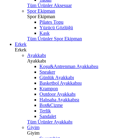
Tüm Ürünler Aksesuar
Spor Ekipman
Spor Ekipman
Pilates Topu
Yüzücü Gözlüğü
Kask
Tüm Ürünler Spor Ekipman
Erkek
Erkek
Ayakkabı
Ayakkabı
Koşu&Antrenman Ayakkabısı
Sneaker
Günlük Ayakkabı
Basketbol Ayakkabısı
Krampon
Outdoor Ayakkabı
Halısaha Ayakkabısı
Bot&Çizme
Terlik
Sandalet
Tüm Ürünler Ayakkabı
Giyim
Giyim