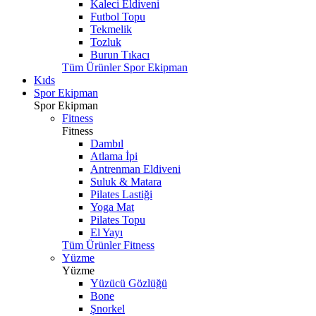
Kaleci Eldiveni
Futbol Topu
Tekmelik
Tozluk
Burun Tıkacı
Tüm Ürünler Spor Ekipman
Kıds
Spor Ekipman
Spor Ekipman
Fitness
Fitness
Dambıl
Atlama İpi
Antrenman Eldiveni
Suluk & Matara
Pilates Lastiği
Yoga Mat
Pilates Topu
El Yayı
Tüm Ürünler Fitness
Yüzme
Yüzme
Yüzücü Gözlüğü
Bone
Şnorkel