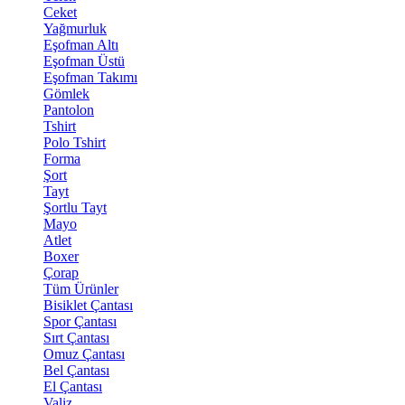
Ceket
Yağmurluk
Eşofman Altı
Eşofman Üstü
Eşofman Takımı
Gömlek
Pantolon
Tshirt
Polo Tshirt
Forma
Şort
Tayt
Şortlu Tayt
Mayo
Atlet
Boxer
Çorap
Tüm Ürünler
Bisiklet Çantası
Spor Çantası
Sırt Çantası
Omuz Çantası
Bel Çantası
El Çantası
Valiz