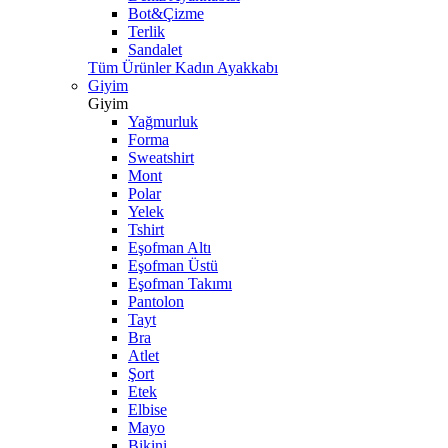
Bot&Çizme
Terlik
Sandalet
Tüm Ürünler Kadın Ayakkabı
Giyim
Giyim
Yağmurluk
Forma
Sweatshirt
Mont
Polar
Yelek
Tshirt
Eşofman Altı
Eşofman Üstü
Eşofman Takımı
Pantolon
Tayt
Bra
Atlet
Şort
Etek
Elbise
Mayo
Bikini