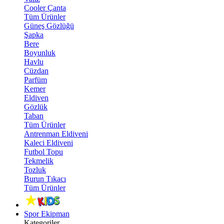
Cooler Çanta
Tüm Ürünler
Güneş Gözlüğü
Şapka
Bere
Boyunluk
Havlu
Cüzdan
Parfüm
Kemer
Eldiven
Gözlük
Taban
Tüm Ürünler
Antrenman Eldiveni
Kaleci Eldiveni
Futbol Topu
Tekmelik
Tozluk
Burun Tıkacı
Tüm Ürünler
Spor Ekipman
Kategoriler