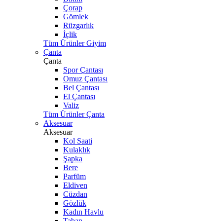
Çorap
Gömlek
Rüzgarlık
İçlik
Tüm Ürünler Giyim
Çanta
Çanta
Spor Çantası
Omuz Çantası
Bel Çantası
El Çantası
Valiz
Tüm Ürünler Çanta
Aksesuar
Aksesuar
Kol Saati
Kulaklık
Şapka
Bere
Parfüm
Eldiven
Cüzdan
Gözlük
Kadın Havlu
Taban