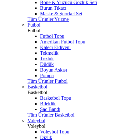
Bone & Yüzücü Gözlük Seti
Burun Tıkacı
Maske & Şnorkel Set
Tüm Ürünler Yüzme
Futbol
Futbol
Futbol Topu
Amerikan Futbol Topu
Kaleci Eldiveni
Tekmelik
Tozluk
Düdük
Boyun Askısı
Pompa
Tüm Ürünler Futbol
Basketbol
Basketbol
Basketbol Topu
Bileklik
Saç Bandı
Tüm Ürünler Basketbol
Voleybol
Voleybol
Voleybol Topu
Dizlik