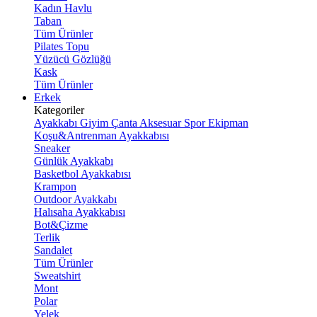
Kadın Havlu
Taban
Tüm Ürünler
Pilates Topu
Yüzücü Gözlüğü
Kask
Tüm Ürünler
Erkek
Kategoriler
Ayakkabı
Giyim
Çanta
Aksesuar
Spor Ekipman
Koşu&Antrenman Ayakkabısı
Sneaker
Günlük Ayakkabı
Basketbol Ayakkabısı
Krampon
Outdoor Ayakkabı
Halısaha Ayakkabısı
Bot&Çizme
Terlik
Sandalet
Tüm Ürünler
Sweatshirt
Mont
Polar
Yelek