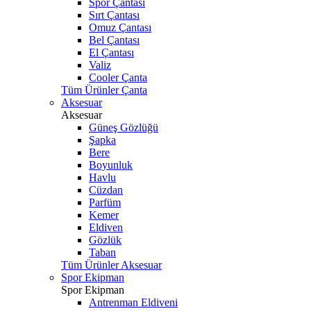
Spor Çantası
Sırt Çantası
Omuz Çantası
Bel Çantası
El Çantası
Valiz
Cooler Çanta
Tüm Ürünler Çanta
Aksesuar
Aksesuar
Güneş Gözlüğü
Şapka
Bere
Boyunluk
Havlu
Cüzdan
Parfüm
Kemer
Eldiven
Gözlük
Taban
Tüm Ürünler Aksesuar
Spor Ekipman
Spor Ekipman
Antrenman Eldiveni