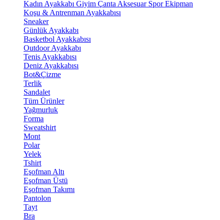
Kadın Ayakkabı
Giyim
Çanta
Aksesuar
Spor Ekipman
Koşu & Antrenman Ayakkabısı
Sneaker
Günlük Ayakkabı
Basketbol Ayakkabısı
Outdoor Ayakkabı
Tenis Ayakkabısı
Deniz Ayakkabısı
Bot&Çizme
Terlik
Sandalet
Tüm Ürünler
Yağmurluk
Forma
Sweatshirt
Mont
Polar
Yelek
Tshirt
Eşofman Altı
Eşofman Üstü
Eşofman Takımı
Pantolon
Tayt
Bra