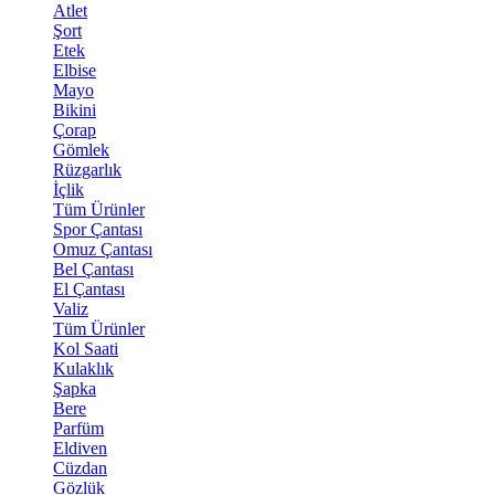
Atlet
Şort
Etek
Elbise
Mayo
Bikini
Çorap
Gömlek
Rüzgarlık
İçlik
Tüm Ürünler
Spor Çantası
Omuz Çantası
Bel Çantası
El Çantası
Valiz
Tüm Ürünler
Kol Saati
Kulaklık
Şapka
Bere
Parfüm
Eldiven
Cüzdan
Gözlük