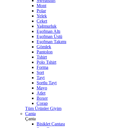
Sweatshirt
Mont
Polar
Yelek
Ceket
Yağmurluk
Eşofman Altı
Eşofman Üstü
Eşofman Takımı
Gömlek
Pantolon
Tshirt
Polo Tshirt
Forma
Şort
Tayt
Şortlu Tayt
Mayo
Atlet
Boxer
Çorap
Tüm Ürünler Giyim
Çanta
Çanta
Bisiklet Çantası