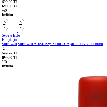
699,99
TL
699,99
TL
%
0
İndirim
Sepete Ekle
Karşılaştır
Smellwell
Smellwell Active Beyaz Unisex Ayakkabı Bakım Ürünü
699,99
TL
699,99
TL
%
0
İndirim