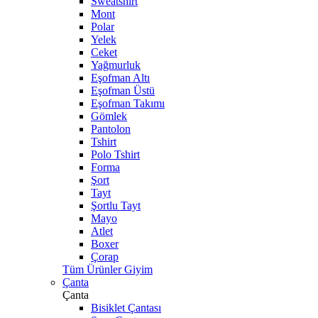
Sweatshirt
Mont
Polar
Yelek
Ceket
Yağmurluk
Eşofman Altı
Eşofman Üstü
Eşofman Takımı
Gömlek
Pantolon
Tshirt
Polo Tshirt
Forma
Şort
Tayt
Şortlu Tayt
Mayo
Atlet
Boxer
Çorap
Tüm Ürünler Giyim
Çanta
Çanta
Bisiklet Çantası