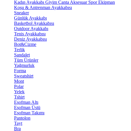
Kadın Ayakkabı
Giyim
Çanta
Aksesuar
Spor Ekipman
Koşu & Antrenman Ayakkabısı
Sneaker
Günlük Ayakkabı
Basketbol Ayakkabısı
Outdoor Ayakkabı
Tenis Ayakkabısı
Deniz Ayakkabısı
Bot&Çizme
Terlik
Sandalet
Tüm Ürünler
Yağmurluk
Forma
Sweatshirt
Mont
Polar
Yelek
Tshirt
Eşofman Altı
Eşofman Üstü
Eşofman Takımı
Pantolon
Tayt
Bra