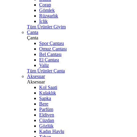
Çorap
Gömlek
Rüzgarlık
İçlik
Tüm Ürünler Giyim
Çanta
Çanta
Spor Çantası
Omuz Çantası
Bel Çantası
El Çantası
Valiz
Tüm Ürünler Çanta
Aksesuar
Aksesuar
Kol Saati
Kulaklık
Şapka
Bere
Parfüm
Eldiven
Cüzdan
Gözlük
Kadın Havlu
Taban