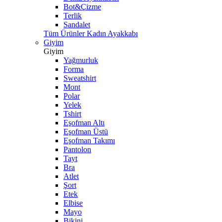
Bot&Çizme
Terlik
Sandalet
Tüm Ürünler Kadın Ayakkabı
Giyim
Giyim
Yağmurluk
Forma
Sweatshirt
Mont
Polar
Yelek
Tshirt
Eşofman Altı
Eşofman Üstü
Eşofman Takımı
Pantolon
Tayt
Bra
Atlet
Şort
Etek
Elbise
Mayo
Bikini