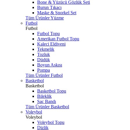
Bone & Yüzücü Gözlük Seti
Burun Tıkacı
Maske & Şnorkel Set
Tüm Ürünler Yüzme
Futbol
Futbol
Futbol Topu
Amerikan Futbol Topu
Kaleci Eldiveni
Tekmelik
Tozluk
Düdük
Boyun Askısı
Pompa
Tüm Ürünler Futbol
Basketbol
Basketbol
Basketbol Topu
Bileklik
Saç Bandı
Tüm Ürünler Basketbol
Voleybol
Voleybol
Voleybol Topu
Dizlik