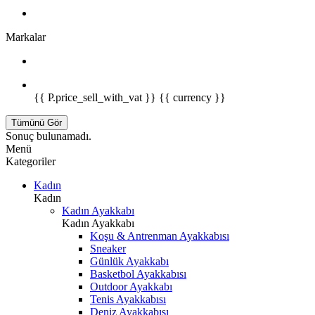
Markalar
{{ P.price_sell_with_vat }} {{ currency }}
Tümünü Gör
Sonuç bulunamadı.
Menü
Kategoriler
Kadın
Kadın
Kadın Ayakkabı
Kadın Ayakkabı
Koşu & Antrenman Ayakkabısı
Sneaker
Günlük Ayakkabı
Basketbol Ayakkabısı
Outdoor Ayakkabı
Tenis Ayakkabısı
Deniz Ayakkabısı