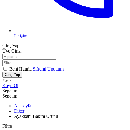
İletişim
Giriş Yap
Üye Girişi
Beni Hatırla
Şifremi Unuttum
Giriş Yap
Yada
Kayıt Ol
Sepetim
Sepetim
Anasayfa
Diğer
Ayakkabı Bakım Ürünü
Filtre