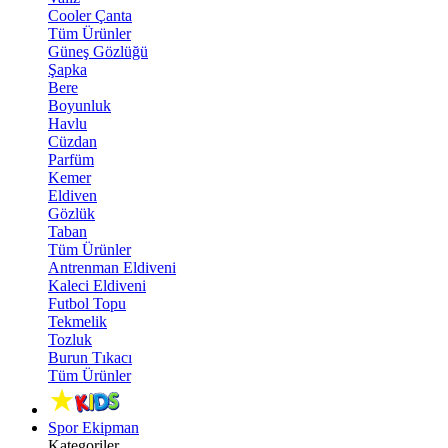
Cooler Çanta
Tüm Ürünler
Güneş Gözlüğü
Şapka
Bere
Boyunluk
Havlu
Cüzdan
Parfüm
Kemer
Eldiven
Gözlük
Taban
Tüm Ürünler
Antrenman Eldiveni
Kaleci Eldiveni
Futbol Topu
Tekmelik
Tozluk
Burun Tıkacı
Tüm Ürünler
Spor Ekipman
Kategoriler