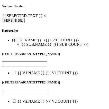
Seçilen Filtreler
{{ SELECTED.TEXT }} ×
HEPSİNİ SİL
Kategoriler
{{ CAT.NAME }}
({{ CAT.COUNT }})
{{ SUB.NAME }}
({{ SUB.COUNT }})
{{ FILTERS.VARIANTS.TYPE1_NAME }}
{{ V1.NAME }}
({{ V1.COUNT }})
{{ FILTERS.VARIANTS.TYPE2_NAME }}
{{ V2.NAME }}
({{ V2.COUNT }})