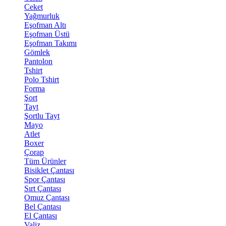
Ceket
Yağmurluk
Eşofman Altı
Eşofman Üstü
Eşofman Takımı
Gömlek
Pantolon
Tshirt
Polo Tshirt
Forma
Şort
Tayt
Şortlu Tayt
Mayo
Atlet
Boxer
Çorap
Tüm Ürünler
Bisiklet Çantası
Spor Çantası
Sırt Çantası
Omuz Çantası
Bel Çantası
El Çantası
Valiz