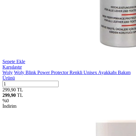
Sepete Ekle
Karşılaştır
Woly
Woly Blink Power Protector Renkli Unisex Ayakkabı Bakım
Ürünü
299,90
TL
299,90
TL
%
0
İndirim