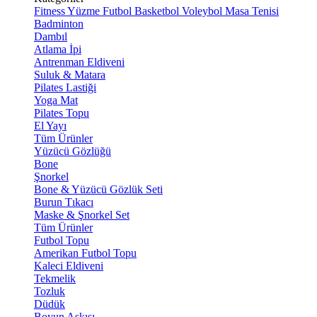
Fitness
Yüzme
Futbol
Basketbol
Voleybol
Masa Tenisi
Badminton
Dambıl
Atlama İpi
Antrenman Eldiveni
Suluk & Matara
Pilates Lastiği
Yoga Mat
Pilates Topu
El Yayı
Tüm Ürünler
Yüzücü Gözlüğü
Bone
Şnorkel
Bone & Yüzücü Gözlük Seti
Burun Tıkacı
Maske & Şnorkel Set
Tüm Ürünler
Futbol Topu
Amerikan Futbol Topu
Kaleci Eldiveni
Tekmelik
Tozluk
Düdük
Boyun Askısı