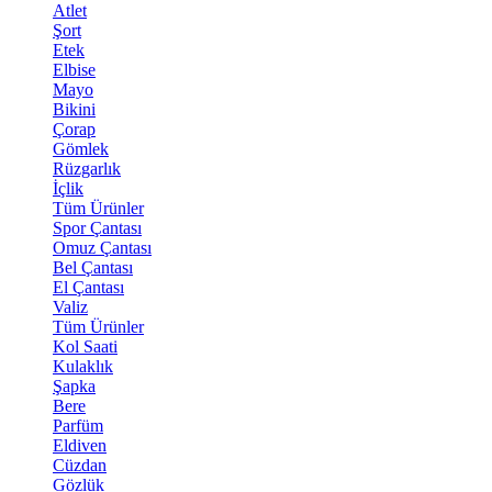
Atlet
Şort
Etek
Elbise
Mayo
Bikini
Çorap
Gömlek
Rüzgarlık
İçlik
Tüm Ürünler
Spor Çantası
Omuz Çantası
Bel Çantası
El Çantası
Valiz
Tüm Ürünler
Kol Saati
Kulaklık
Şapka
Bere
Parfüm
Eldiven
Cüzdan
Gözlük