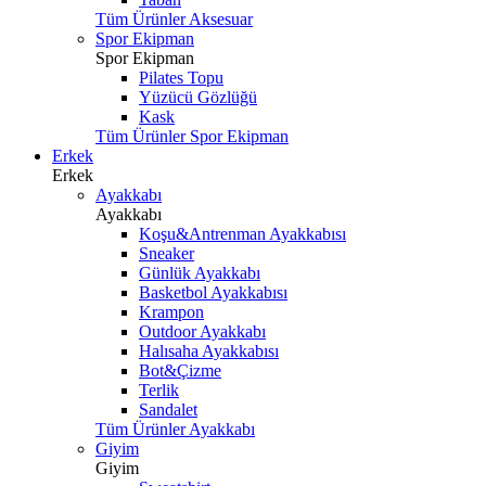
Tüm Ürünler Aksesuar
Spor Ekipman
Spor Ekipman
Pilates Topu
Yüzücü Gözlüğü
Kask
Tüm Ürünler Spor Ekipman
Erkek
Erkek
Ayakkabı
Ayakkabı
Koşu&Antrenman Ayakkabısı
Sneaker
Günlük Ayakkabı
Basketbol Ayakkabısı
Krampon
Outdoor Ayakkabı
Halısaha Ayakkabısı
Bot&Çizme
Terlik
Sandalet
Tüm Ürünler Ayakkabı
Giyim
Giyim