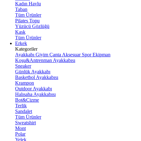
Kadın Havlu
Taban
Tüm Ürünler
Pilates Topu
Yüzücü Gözlüğü
Kask
Tüm Ürünler
Erkek
Kategoriler
Ayakkabı
Giyim
Çanta
Aksesuar
Spor Ekipman
Koşu&Antrenman Ayakkabısı
Sneaker
Günlük Ayakkabı
Basketbol Ayakkabısı
Krampon
Outdoor Ayakkabı
Halısaha Ayakkabısı
Bot&Çizme
Terlik
Sandalet
Tüm Ürünler
Sweatshirt
Mont
Polar
Yelek