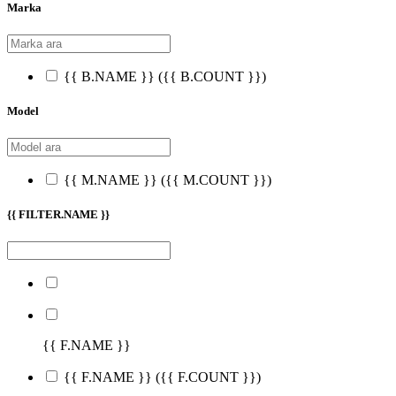
Marka
{{ B.NAME }}
({{ B.COUNT }})
Model
{{ M.NAME }}
({{ M.COUNT }})
{{ FILTER.NAME }}
{{ F.NAME }}
{{ F.NAME }}
({{ F.COUNT }})