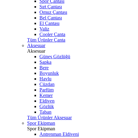
Spor Çantası
Sırt Çantası
Omuz Çantası
Bel Çantası
El Çantası
Valiz
Cooler Çanta
Tüm Ürünler Çanta
Aksesuar
Aksesuar
Güneş Gözlüğü
Şapka
Bere
Boyunluk
Havlu
Cüzdan
Parfüm
Kemer
Eldiven
Gözlük
Taban
Tüm Ürünler Aksesuar
Spor Ekipman
Spor Ekipman
Antrenman Eldiveni