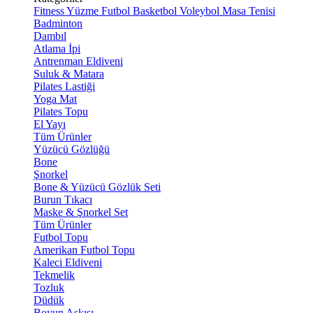
Fitness
Yüzme
Futbol
Basketbol
Voleybol
Masa Tenisi
Badminton
Dambıl
Atlama İpi
Antrenman Eldiveni
Suluk & Matara
Pilates Lastiği
Yoga Mat
Pilates Topu
El Yayı
Tüm Ürünler
Yüzücü Gözlüğü
Bone
Şnorkel
Bone & Yüzücü Gözlük Seti
Burun Tıkacı
Maske & Şnorkel Set
Tüm Ürünler
Futbol Topu
Amerikan Futbol Topu
Kaleci Eldiveni
Tekmelik
Tozluk
Düdük
Boyun Askısı