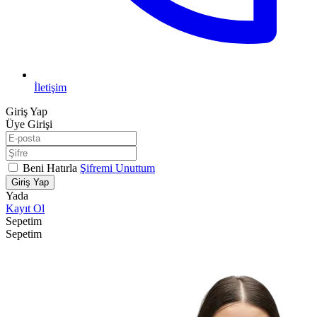
İletişim
Giriş Yap
Üye Girişi
Beni Hatırla
Şifremi Unuttum
Giriş Yap
Yada
Kayıt Ol
Sepetim
Sepetim