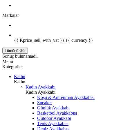
Markalar
{{ P.price_sell_with_vat }} {{ currency }}
Tümünü Gör
Sonuç bulunamadı.
Menü
Kategoriler
Kadın
Kadın
Kadın Ayakkabı
Kadın Ayakkabı
Koşu & Antrenman Ayakkabısı
Sneaker
Günlük Ayakkabı
Basketbol Ayakkabısı
Outdoor Ayakkabı
Tenis Ayakkabısı
Deniz Ayakkabısı