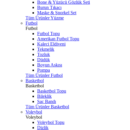
Bone & Yüzücü Gözlük Seti
Burun Tıkacı
Maske & Şnorkel Set
Tüm Ürünler Yüzme
Futbol
Futbol
Futbol Topu
Amerikan Futbol Topu
Kaleci Eldiveni
Tekmelik
Tozluk
Düdük
Boyun Askısı
Pompa
Tüm Ürünler Futbol
Basketbol
Basketbol
Basketbol Topu
Bileklik
Saç Bandı
Tüm Ürünler Basketbol
Voleybol
Voleybol
Voleybol Topu
Dizlik