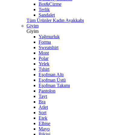
Bot&Çizme
Terlik
Sandalet
Tüm Ürünler Kadın Ayakkabı
Giyim
Giyim
Yağmurluk
Forma
Sweatshirt
Mont
Polar
Yelek
Tshirt
Eşofman Altı
Eşofman Üstü
Eşofman Takımı
Pantolon
Tayt
Bra
Atlet
Şort
Etek
Elbise
Mayo
Bikini