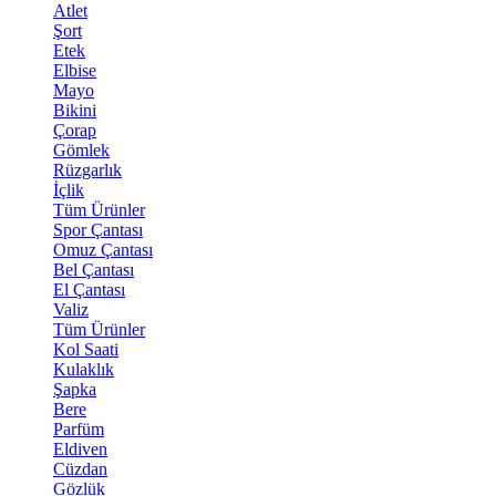
Atlet
Şort
Etek
Elbise
Mayo
Bikini
Çorap
Gömlek
Rüzgarlık
İçlik
Tüm Ürünler
Spor Çantası
Omuz Çantası
Bel Çantası
El Çantası
Valiz
Tüm Ürünler
Kol Saati
Kulaklık
Şapka
Bere
Parfüm
Eldiven
Cüzdan
Gözlük