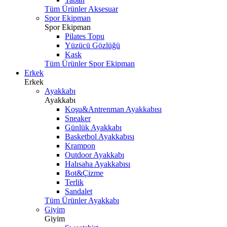
Tüm Ürünler Aksesuar
Spor Ekipman
Spor Ekipman
Pilates Topu
Yüzücü Gözlüğü
Kask
Tüm Ürünler Spor Ekipman
Erkek
Erkek
Ayakkabı
Ayakkabı
Koşu&Antrenman Ayakkabısı
Sneaker
Günlük Ayakkabı
Basketbol Ayakkabısı
Krampon
Outdoor Ayakkabı
Halısaha Ayakkabısı
Bot&Çizme
Terlik
Sandalet
Tüm Ürünler Ayakkabı
Giyim
Giyim