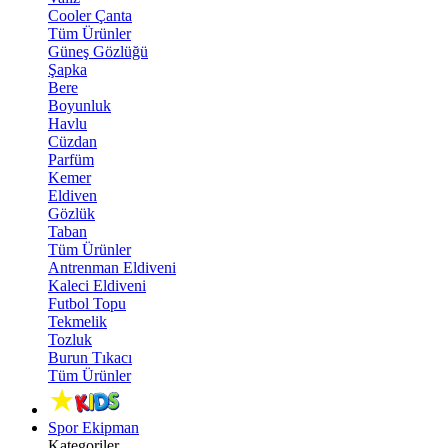
Cooler Çanta
Tüm Ürünler
Güneş Gözlüğü
Şapka
Bere
Boyunluk
Havlu
Cüzdan
Parfüm
Kemer
Eldiven
Gözlük
Taban
Tüm Ürünler
Antrenman Eldiveni
Kaleci Eldiveni
Futbol Topu
Tekmelik
Tozluk
Burun Tıkacı
Tüm Ürünler
Spor Ekipman
Kategoriler