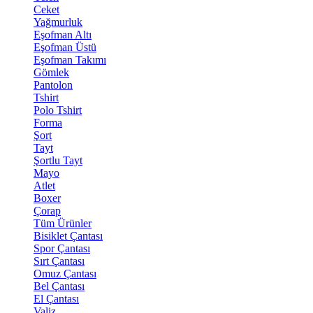
Ceket
Yağmurluk
Eşofman Altı
Eşofman Üstü
Eşofman Takımı
Gömlek
Pantolon
Tshirt
Polo Tshirt
Forma
Şort
Tayt
Şortlu Tayt
Mayo
Atlet
Boxer
Çorap
Tüm Ürünler
Bisiklet Çantası
Spor Çantası
Sırt Çantası
Omuz Çantası
Bel Çantası
El Çantası
Valiz