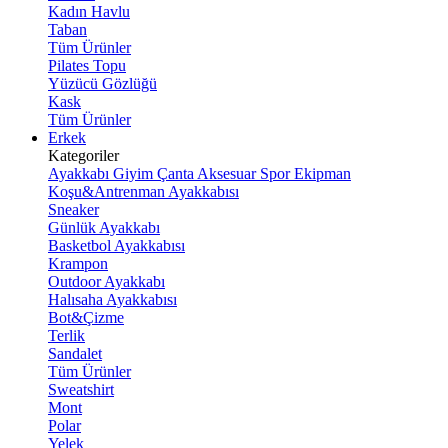
Kadın Havlu
Taban
Tüm Ürünler
Pilates Topu
Yüzücü Gözlüğü
Kask
Tüm Ürünler
Erkek
Kategoriler
Ayakkabı
Giyim
Çanta
Aksesuar
Spor Ekipman
Koşu&Antrenman Ayakkabısı
Sneaker
Günlük Ayakkabı
Basketbol Ayakkabısı
Krampon
Outdoor Ayakkabı
Halısaha Ayakkabısı
Bot&Çizme
Terlik
Sandalet
Tüm Ürünler
Sweatshirt
Mont
Polar
Yelek