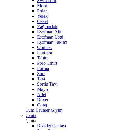
Sweatshirt
Mont
Polar
Yelek
Ceket
Yağmurluk
Eşofman Altı
Eşofman Üstü
Eşofman Takımı
Gömlek
Pantolon
Tshirt
Polo Tshirt
Forma
Şort
Tayt
Şortlu Tayt
Mayo
Atlet
Boxer
Çorap
Tüm Ürünler Giyim
Çanta
Çanta
Bisiklet Çantası