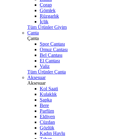
Çorap
Gömlek
Rüzgarlık
İçlik
Tüm Ürünler Giyim
Çanta
Çanta
Spor Çantası
Omuz Çantası
Bel Çantası
El Çantası
Valiz
Tüm Ürünler Çanta
Aksesuar
Aksesuar
Kol Saati
Kulaklık
Şapka
Bere
Parfüm
Eldiven
Cüzdan
Gözlük
Kadın Havlu
Taban