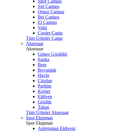
Spor Çantası
Sırt Çantası
Omuz Çantası
Bel Çantası
El Çantası
Valiz
Cooler Çanta
Tüm Ürünler Çanta
Aksesuar
Aksesuar
Güneş Gözlüğü
Şapka
Bere
Boyunluk
Havlu
Cüzdan
Parfüm
Kemer
Eldiven
Gözlük
Taban
Tüm Ürünler Aksesuar
Spor Ekipman
Spor Ekipman
Antrenman Eldiveni