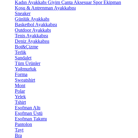
Kadın Ayakkabı
Giyim
Çanta
Aksesuar
Spor Ekipman
Koşu & Antrenman Ayakkabısı
Sneaker
Günlük Ayakkabı
Basketbol Ayakkabısı
Outdoor Ayakkabı
Tenis Ayakkabısı
Deniz Ayakkabısı
Bot&Çizme
Terlik
Sandalet
Tüm Ürünler
Yağmurluk
Forma
Sweatshirt
Mont
Polar
Yelek
Tshirt
Eşofman Altı
Eşofman Üstü
Eşofman Takımı
Pantolon
Tayt
Bra