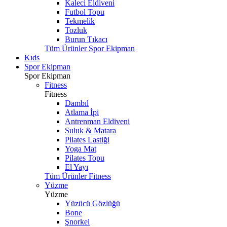
Kaleci Eldiveni
Futbol Topu
Tekmelik
Tozluk
Burun Tıkacı
Tüm Ürünler Spor Ekipman
Kıds
Spor Ekipman
Spor Ekipman
Fitness
Fitness
Dambıl
Atlama İpi
Antrenman Eldiveni
Suluk & Matara
Pilates Lastiği
Yoga Mat
Pilates Topu
El Yayı
Tüm Ürünler Fitness
Yüzme
Yüzme
Yüzücü Gözlüğü
Bone
Şnorkel