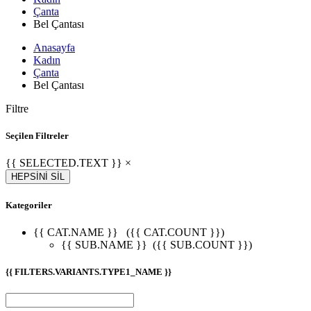
Çanta
Bel Çantası
Anasayfa
Kadın
Çanta
Bel Çantası
Filtre
Seçilen Filtreler
{{ SELECTED.TEXT }} ×
HEPSİNİ SİL
Kategoriler
{{ CAT.NAME }}
({{ CAT.COUNT }})
{{ SUB.NAME }}
({{ SUB.COUNT }})
{{ FILTERS.VARIANTS.TYPE1_NAME }}