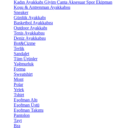
Kadın Ayakkabı
Giyim
Çanta
Aksesuar
Spor Ekipman
Koşu & Antrenman Ayakkabısı
Sneaker
Günlük Ayakkabı
Basketbol Ayakkabısı
Outdoor Ayakkabı
Tenis Ayakkabısı
Deniz Ayakkabısı
Bot&Çizme
Terlik
Sandalet
Tüm Ürünler
Yağmurluk
Forma
Sweatshirt
Mont
Polar
Yelek
Tshirt
Eşofman Altı
Eşofman Üstü
Eşofman Takımı
Pantolon
Tayt
Bra