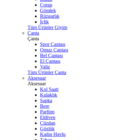
Çorap
Gömlek
Rüzgarlık
İçlik
Tüm Ürünler Giyim
Çanta
Çanta
Spor Çantası
Omuz Çantası
Bel Çantası
El Çantası
Valiz
Tüm Ürünler Çanta
Aksesuar
Aksesuar
Kol Saati
Kulaklık
Şapka
Bere
Parfüm
Eldiven
Cüzdan
Gözlük
Kadın Havlu
Taban