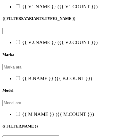
{{ V1.NAME }}
({{ V1.COUNT }})
{{ FILTERS.VARIANTS.TYPE2_NAME }}
{{ V2.NAME }}
({{ V2.COUNT }})
Marka
{{ B.NAME }}
({{ B.COUNT }})
Model
{{ M.NAME }}
({{ M.COUNT }})
{{ FILTER.NAME }}