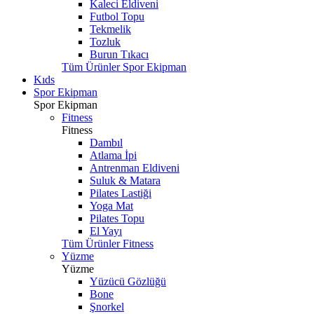
Kaleci Eldiveni
Futbol Topu
Tekmelik
Tozluk
Burun Tıkacı
Tüm Ürünler Spor Ekipman
Kıds
Spor Ekipman
Spor Ekipman
Fitness
Fitness
Dambıl
Atlama İpi
Antrenman Eldiveni
Suluk & Matara
Pilates Lastiği
Yoga Mat
Pilates Topu
El Yayı
Tüm Ürünler Fitness
Yüzme
Yüzme
Yüzücü Gözlüğü
Bone
Şnorkel