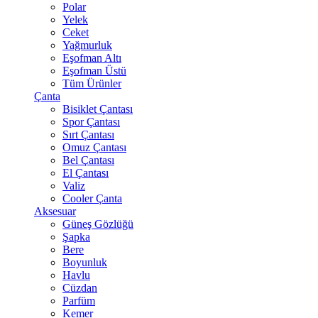
Polar
Yelek
Ceket
Yağmurluk
Eşofman Altı
Eşofman Üstü
Tüm Ürünler
Çanta
Bisiklet Çantası
Spor Çantası
Sırt Çantası
Omuz Çantası
Bel Çantası
El Çantası
Valiz
Cooler Çanta
Aksesuar
Güneş Gözlüğü
Şapka
Bere
Boyunluk
Havlu
Cüzdan
Parfüm
Kemer