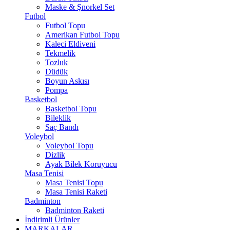
Maske & Şnorkel Set
Futbol
Futbol Topu
Amerikan Futbol Topu
Kaleci Eldiveni
Tekmelik
Tozluk
Düdük
Boyun Askısı
Pompa
Basketbol
Basketbol Topu
Bileklik
Saç Bandı
Voleybol
Voleybol Topu
Dizlik
Ayak Bilek Koruyucu
Masa Tenisi
Masa Tenisi Topu
Masa Tenisi Raketi
Badminton
Badminton Raketi
İndirimli Ürünler
MARKALAR