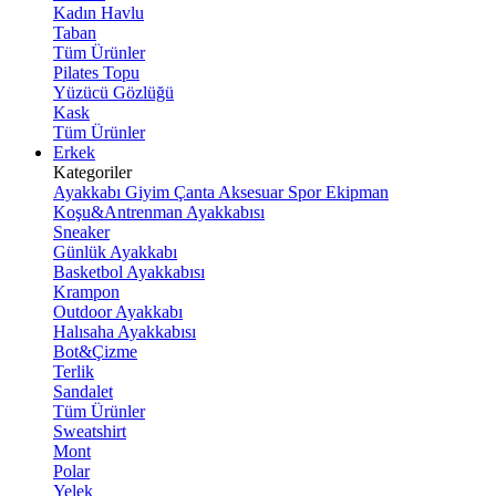
Kadın Havlu
Taban
Tüm Ürünler
Pilates Topu
Yüzücü Gözlüğü
Kask
Tüm Ürünler
Erkek
Kategoriler
Ayakkabı
Giyim
Çanta
Aksesuar
Spor Ekipman
Koşu&Antrenman Ayakkabısı
Sneaker
Günlük Ayakkabı
Basketbol Ayakkabısı
Krampon
Outdoor Ayakkabı
Halısaha Ayakkabısı
Bot&Çizme
Terlik
Sandalet
Tüm Ürünler
Sweatshirt
Mont
Polar
Yelek