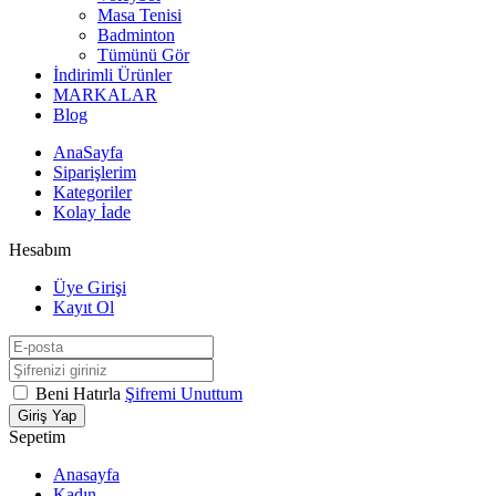
Masa Tenisi
Badminton
Tümünü Gör
İndirimli Ürünler
MARKALAR
Blog
AnaSayfa
Siparişlerim
Kategoriler
Kolay İade
Hesabım
Üye Girişi
Kayıt Ol
Beni Hatırla
Şifremi Unuttum
Giriş Yap
Sepetim
Anasayfa
Kadın