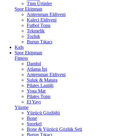
Tüm Ürünler
Spor Ekipman
Antrenman Eldiveni
Kaleci Eldiveni
Futbol Topu
Tekmelik
Tozluk
Burun Tıkacı
Kıds
Spor Ekipman
Fitness
Dambıl
Atlama İpi
Antrenman Eldiveni
Suluk & Matara
Pilates Lastiği
Yoga Mat
Pilates Topu
El Yayı
Yüzme
Yüzücü Gözlüğü
Bone
Şnorkel
Bone & Yüzücü Gözlük Seti
Burun Tıkacı