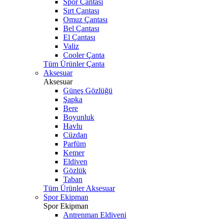
Spor Çantası
Sırt Çantası
Omuz Çantası
Bel Çantası
El Çantası
Valiz
Cooler Çanta
Tüm Ürünler Çanta
Aksesuar
Aksesuar
Güneş Gözlüğü
Şapka
Bere
Boyunluk
Havlu
Cüzdan
Parfüm
Kemer
Eldiven
Gözlük
Taban
Tüm Ürünler Aksesuar
Spor Ekipman
Spor Ekipman
Antrenman Eldiveni