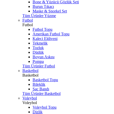
Bone & Yüzücü Gözlük Seti
Burun Tıkacı
Maske & Şnorkel Set
Tüm Ürünler Yüzme
Futbol
Futbol
Futbol Topu
Amerikan Futbol Topu
Kaleci Eldiveni
Tekmelik
Tozluk
Düdük
Boyun Askısı
Pompa
Tüm Ürünler Futbol
Basketbol
Basketbol
Basketbol Topu
Bileklik
Saç Bandı
Tüm Ürünler Basketbol
Voleybol
Voleybol
Voleybol Topu
Dizlik