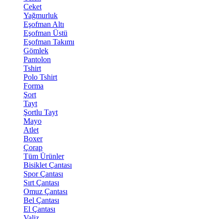
Ceket
Yağmurluk
Eşofman Altı
Eşofman Üstü
Eşofman Takımı
Gömlek
Pantolon
Tshirt
Polo Tshirt
Forma
Şort
Tayt
Şortlu Tayt
Mayo
Atlet
Boxer
Çorap
Tüm Ürünler
Bisiklet Çantası
Spor Çantası
Sırt Çantası
Omuz Çantası
Bel Çantası
El Çantası
Valiz