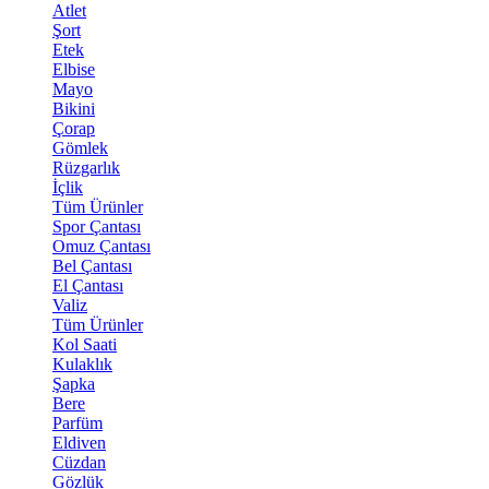
Atlet
Şort
Etek
Elbise
Mayo
Bikini
Çorap
Gömlek
Rüzgarlık
İçlik
Tüm Ürünler
Spor Çantası
Omuz Çantası
Bel Çantası
El Çantası
Valiz
Tüm Ürünler
Kol Saati
Kulaklık
Şapka
Bere
Parfüm
Eldiven
Cüzdan
Gözlük