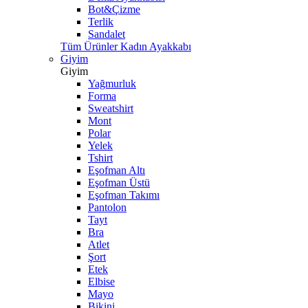
Bot&Çizme
Terlik
Sandalet
Tüm Ürünler Kadın Ayakkabı
Giyim
Giyim
Yağmurluk
Forma
Sweatshirt
Mont
Polar
Yelek
Tshirt
Eşofman Altı
Eşofman Üstü
Eşofman Takımı
Pantolon
Tayt
Bra
Atlet
Şort
Etek
Elbise
Mayo
Bikini