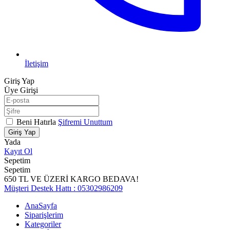
İletişim
Giriş Yap
Üye Girişi
Beni Hatırla
Şifremi Unuttum
Giriş Yap
Yada
Kayıt Ol
Sepetim
Sepetim
650 TL VE ÜZERİ KARGO BEDAVA!
Müşteri Destek Hattı : 05302986209
AnaSayfa
Siparişlerim
Kategoriler