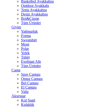
Basketbol Ayakkabısı
Outdoor Ayakkabı
Tenis Ayakkabısı
Deniz Ayakkabısı
Bot&Çizme
Tüm Ürünler
Giyim
Yağmurluk
Forma
Sweatshirt
Mont
Polar
Yelek
Tshirt
Eşofman Altı
Tüm Ürünler
Çanta
Spor Çantası
Omuz Çantası
Bel Çantası
El Çantası
Valiz
Aksesuar
Kol Saati
Kulaklık