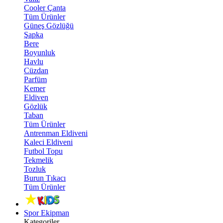
Cooler Çanta
Tüm Ürünler
Güneş Gözlüğü
Şapka
Bere
Boyunluk
Havlu
Cüzdan
Parfüm
Kemer
Eldiven
Gözlük
Taban
Tüm Ürünler
Antrenman Eldiveni
Kaleci Eldiveni
Futbol Topu
Tekmelik
Tozluk
Burun Tıkacı
Tüm Ürünler
Spor Ekipman
Kategoriler