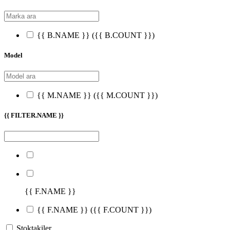
{{ B.NAME }}
({{ B.COUNT }})
Model
{{ M.NAME }}
({{ M.COUNT }})
{{ FILTER.NAME }}
{{ F.NAME }}
{{ F.NAME }}
({{ F.COUNT }})
Stoktakiler