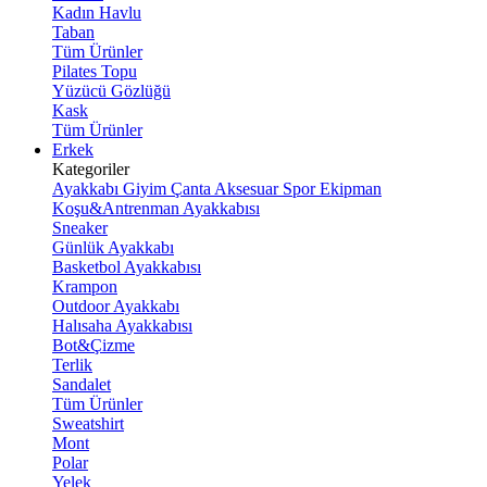
Kadın Havlu
Taban
Tüm Ürünler
Pilates Topu
Yüzücü Gözlüğü
Kask
Tüm Ürünler
Erkek
Kategoriler
Ayakkabı
Giyim
Çanta
Aksesuar
Spor Ekipman
Koşu&Antrenman Ayakkabısı
Sneaker
Günlük Ayakkabı
Basketbol Ayakkabısı
Krampon
Outdoor Ayakkabı
Halısaha Ayakkabısı
Bot&Çizme
Terlik
Sandalet
Tüm Ürünler
Sweatshirt
Mont
Polar
Yelek