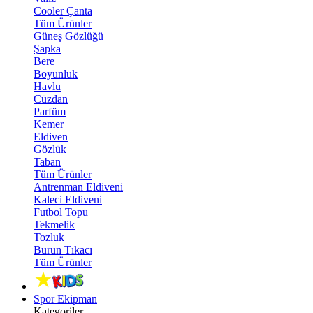
Cooler Çanta
Tüm Ürünler
Güneş Gözlüğü
Şapka
Bere
Boyunluk
Havlu
Cüzdan
Parfüm
Kemer
Eldiven
Gözlük
Taban
Tüm Ürünler
Antrenman Eldiveni
Kaleci Eldiveni
Futbol Topu
Tekmelik
Tozluk
Burun Tıkacı
Tüm Ürünler
Spor Ekipman
Kategoriler