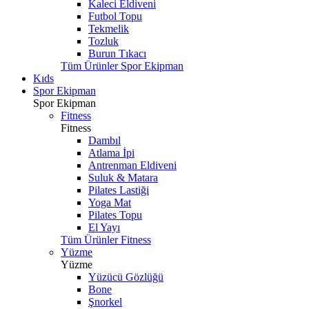
Kaleci Eldiveni
Futbol Topu
Tekmelik
Tozluk
Burun Tıkacı
Tüm Ürünler Spor Ekipman
Kıds
Spor Ekipman
Spor Ekipman
Fitness
Fitness
Dambıl
Atlama İpi
Antrenman Eldiveni
Suluk & Matara
Pilates Lastiği
Yoga Mat
Pilates Topu
El Yayı
Tüm Ürünler Fitness
Yüzme
Yüzme
Yüzücü Gözlüğü
Bone
Şnorkel