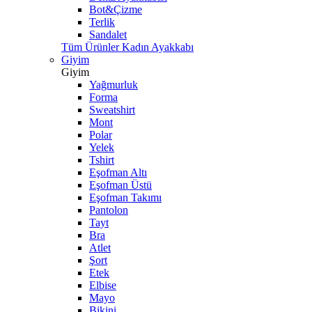
Bot&Çizme
Terlik
Sandalet
Tüm Ürünler Kadın Ayakkabı
Giyim
Giyim
Yağmurluk
Forma
Sweatshirt
Mont
Polar
Yelek
Tshirt
Eşofman Altı
Eşofman Üstü
Eşofman Takımı
Pantolon
Tayt
Bra
Atlet
Şort
Etek
Elbise
Mayo
Bikini