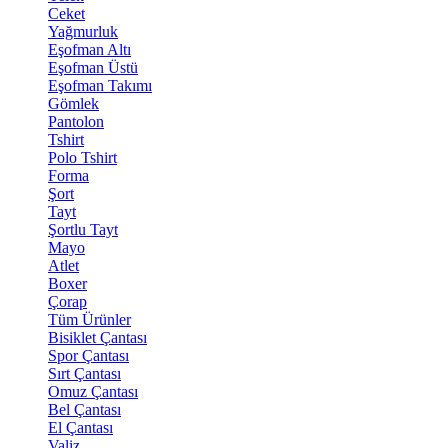
Ceket
Yağmurluk
Eşofman Altı
Eşofman Üstü
Eşofman Takımı
Gömlek
Pantolon
Tshirt
Polo Tshirt
Forma
Şort
Tayt
Şortlu Tayt
Mayo
Atlet
Boxer
Çorap
Tüm Ürünler
Bisiklet Çantası
Spor Çantası
Sırt Çantası
Omuz Çantası
Bel Çantası
El Çantası
Valiz