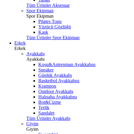
Tüm Ürünler Aksesuar
Spor Ekipman
Spor Ekipman
Pilates Topu
Yüzücü Gözlüğü
Kask
Tüm Ürünler Spor Ekipman
Erkek
Erkek
Ayakkabı
Ayakkabı
Koşu&Antrenman Ayakkabısı
Sneaker
Günlük Ayakkabı
Basketbol Ayakkabısı
Krampon
Outdoor Ayakkabı
Halısaha Ayakkabısı
Bot&Çizme
Terlik
Sandalet
Tüm Ürünler Ayakkabı
Giyim
Giyim