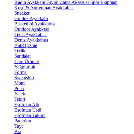
Kadın Ayakkabı
Giyim
Çanta
Aksesuar
Spor Ekipman
Koşu & Antrenman Ayakkabısı
Sneaker
Günlük Ayakkabı
Basketbol Ayakkabısı
Outdoor Ayakkabı
Tenis Ayakkabısı
Deniz Ayakkabısı
Bot&Çizme
Terlik
Sandalet
Tüm Ürünler
Yağmurluk
Forma
Sweatshirt
Mont
Polar
Yelek
Tshirt
Eşofman Altı
Eşofman Üstü
Eşofman Takımı
Pantolon
Tayt
Bra