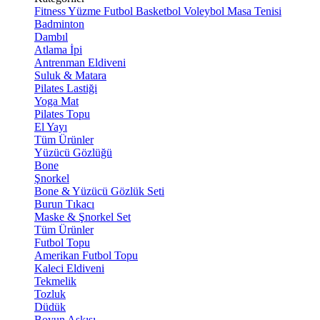
Fitness
Yüzme
Futbol
Basketbol
Voleybol
Masa Tenisi
Badminton
Dambıl
Atlama İpi
Antrenman Eldiveni
Suluk & Matara
Pilates Lastiği
Yoga Mat
Pilates Topu
El Yayı
Tüm Ürünler
Yüzücü Gözlüğü
Bone
Şnorkel
Bone & Yüzücü Gözlük Seti
Burun Tıkacı
Maske & Şnorkel Set
Tüm Ürünler
Futbol Topu
Amerikan Futbol Topu
Kaleci Eldiveni
Tekmelik
Tozluk
Düdük
Boyun Askısı