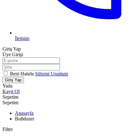
İletişim
Giriş Yap
Üye Girişi
Beni Hatırla
Şifremi Unuttum
Giriş Yap
Yada
Kayıt Ol
Sepetim
Sepetim
Anasayfa
Bulldozer
Filtre