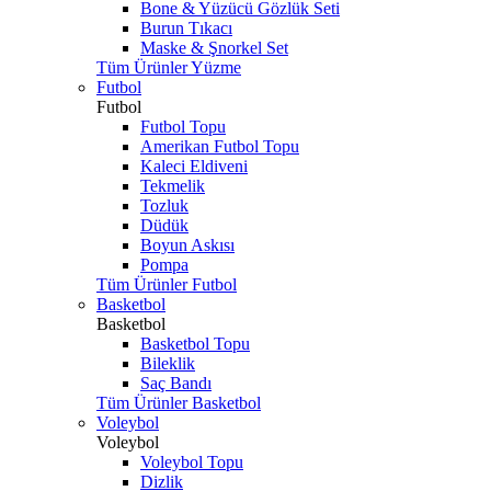
Bone & Yüzücü Gözlük Seti
Burun Tıkacı
Maske & Şnorkel Set
Tüm Ürünler Yüzme
Futbol
Futbol
Futbol Topu
Amerikan Futbol Topu
Kaleci Eldiveni
Tekmelik
Tozluk
Düdük
Boyun Askısı
Pompa
Tüm Ürünler Futbol
Basketbol
Basketbol
Basketbol Topu
Bileklik
Saç Bandı
Tüm Ürünler Basketbol
Voleybol
Voleybol
Voleybol Topu
Dizlik