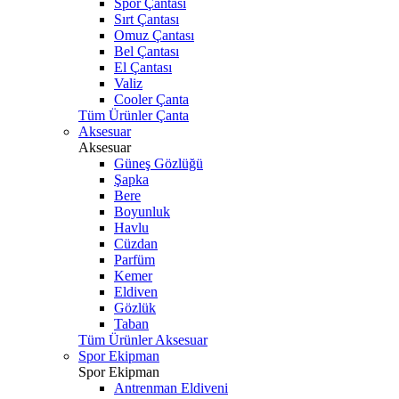
Spor Çantası
Sırt Çantası
Omuz Çantası
Bel Çantası
El Çantası
Valiz
Cooler Çanta
Tüm Ürünler Çanta
Aksesuar
Aksesuar
Güneş Gözlüğü
Şapka
Bere
Boyunluk
Havlu
Cüzdan
Parfüm
Kemer
Eldiven
Gözlük
Taban
Tüm Ürünler Aksesuar
Spor Ekipman
Spor Ekipman
Antrenman Eldiveni