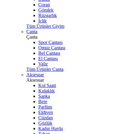
Çorap
Gömlek
Rüzgarlık
İçlik
Tüm Ürünler Giyim
Çanta
Çanta
Spor Çantası
Omuz Çantası
Bel Çantası
El Çantası
Valiz
Tüm Ürünler Çanta
Aksesuar
Aksesuar
Kol Saati
Kulaklık
Şapka
Bere
Parfüm
Eldiven
Cüzdan
Gözlük
Kadın Havlu
Taban