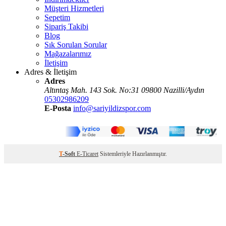
Müşteri Hizmetleri
Sepetim
Sipariş Takibi
Blog
Sık Sorulan Sorular
Mağazalarımız
İletişim
Adres & İletişim
Adres
Altıntaş Mah. 143 Sok. No:31 09800 Nazilli/Aydın
05302986209
E-Posta
info@sariyildizspor.com
T
-Soft
E-Ticaret
Sistemleriyle Hazırlanmıştır.