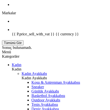
Markalar
{{ P.price_sell_with_vat }} {{ currency }}
Tümünü Gör
Sonuç bulunamadı.
Menü
Kategoriler
Kadın
Kadın
Kadın Ayakkabı
Kadın Ayakkabı
Koşu & Antrenman Ayakkabısı
Sneaker
Günlük Ayakkabı
Basketbol Ayakkabısı
Outdoor Ayakkabı
Tenis Ayakkabısı
Deniz Ayakkabısı