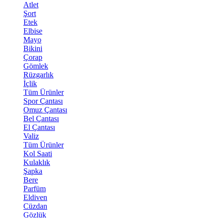
Atlet
Şort
Etek
Elbise
Mayo
Bikini
Çorap
Gömlek
Rüzgarlık
İçlik
Tüm Ürünler
Spor Çantası
Omuz Çantası
Bel Çantası
El Çantası
Valiz
Tüm Ürünler
Kol Saati
Kulaklık
Şapka
Bere
Parfüm
Eldiven
Cüzdan
Gözlük