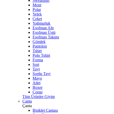
Sweatshirt
Mont
Polar
Yelek
Ceket
Yağmurluk
Eşofman Altı
Eşofman Üstü
Eşofman Takımı
Gömlek
Pantolon
Tshirt
Polo Tshirt
Forma
Şort
Tayt
Şortlu Tayt
Mayo
Atlet
Boxer
Çorap
Tüm Ürünler Giyim
Çanta
Çanta
Bisiklet Çantası