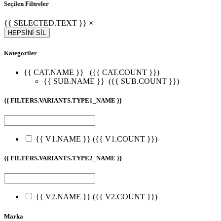
Seçilen Filtreler
{{ SELECTED.TEXT }} ×
HEPSİNİ SİL
Kategoriler
{{ CAT.NAME }}
({{ CAT.COUNT }})
{{ SUB.NAME }}
({{ SUB.COUNT }})
{{ FILTERS.VARIANTS.TYPE1_NAME }}
{{ V1.NAME }}
({{ V1.COUNT }})
{{ FILTERS.VARIANTS.TYPE2_NAME }}
{{ V2.NAME }}
({{ V2.COUNT }})
Marka