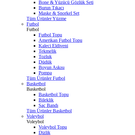
Bone & Yüzücü Gözlük Seti
Burun Tıkacı
Maske & Şnorkel Set
Tüm Ürünler Yüzme
Futbol
Futbol
Futbol Topu
Amerikan Futbol Topu
Kaleci Eldiveni
Tekmelik
Tozluk
Düdük
Boyun Askısı
Pompa
Tüm Ürünler Futbol
Basketbol
Basketbol
Basketbol Topu
Bileklik
Saç Bandı
Tüm Ürünler Basketbol
Voleybol
Voleybol
Voleybol Topu
Dizlik