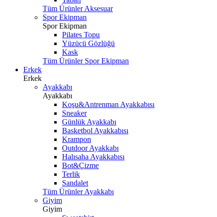
Tüm Ürünler Aksesuar
Spor Ekipman
Spor Ekipman
Pilates Topu
Yüzücü Gözlüğü
Kask
Tüm Ürünler Spor Ekipman
Erkek
Erkek
Ayakkabı
Ayakkabı
Koşu&Antrenman Ayakkabısı
Sneaker
Günlük Ayakkabı
Basketbol Ayakkabısı
Krampon
Outdoor Ayakkabı
Halısaha Ayakkabısı
Bot&Çizme
Terlik
Sandalet
Tüm Ürünler Ayakkabı
Giyim
Giyim