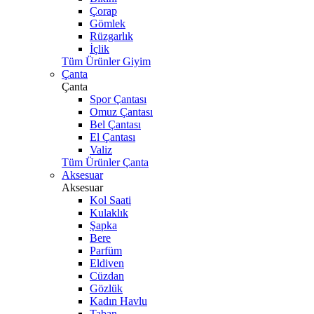
Çorap
Gömlek
Rüzgarlık
İçlik
Tüm Ürünler Giyim
Çanta
Çanta
Spor Çantası
Omuz Çantası
Bel Çantası
El Çantası
Valiz
Tüm Ürünler Çanta
Aksesuar
Aksesuar
Kol Saati
Kulaklık
Şapka
Bere
Parfüm
Eldiven
Cüzdan
Gözlük
Kadın Havlu
Taban