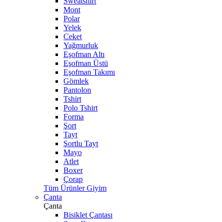
Sweatshirt
Mont
Polar
Yelek
Ceket
Yağmurluk
Eşofman Altı
Eşofman Üstü
Eşofman Takımı
Gömlek
Pantolon
Tshirt
Polo Tshirt
Forma
Şort
Tayt
Şortlu Tayt
Mayo
Atlet
Boxer
Çorap
Tüm Ürünler Giyim
Çanta
Çanta
Bisiklet Çantası