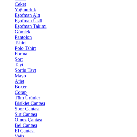
Ceket
Yağmurluk
Eşofman Altı
Eşofman Üstü
Eşofman Takımı
Gömlek
Pantolon
Tshirt
Polo Tshirt
Forma
Şort
Tayt
Şortlu Tayt
Mayo
Atlet
Boxer
Çorap
Tüm Ürünler
Bisiklet Çantası
Spor Çantası
Sırt Çantası
Omuz Çantası
Bel Çantası
El Çantası
Valiz