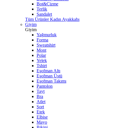
Bot&Çizme
Terlik
Sandalet
Tüm Ürünler Kadın Ayakkabı
Giyim
Giyim
Yağmurluk
Forma
Sweatshirt
Mont
Polar
Yelek
Tshirt
Eşofman Altı
Eşofman Üstü
Eşofman Takımı
Pantolon
Tayt
Bra
Atlet
Şort
Etek
Elbise
Mayo
Bikini