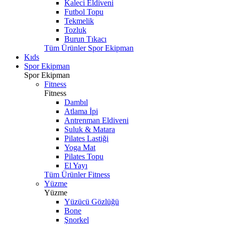
Kaleci Eldiveni
Futbol Topu
Tekmelik
Tozluk
Burun Tıkacı
Tüm Ürünler Spor Ekipman
Kıds
Spor Ekipman
Spor Ekipman
Fitness
Fitness
Dambıl
Atlama İpi
Antrenman Eldiveni
Suluk & Matara
Pilates Lastiği
Yoga Mat
Pilates Topu
El Yayı
Tüm Ürünler Fitness
Yüzme
Yüzme
Yüzücü Gözlüğü
Bone
Şnorkel