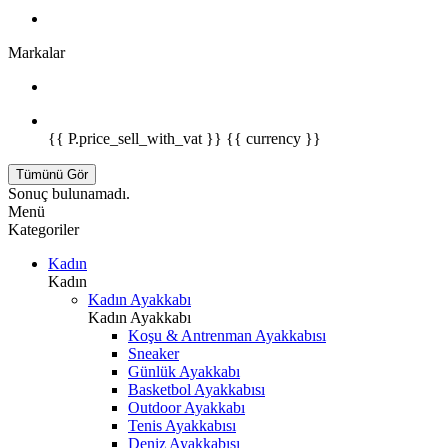
Markalar
{{ P.price_sell_with_vat }} {{ currency }}
Tümünü Gör
Sonuç bulunamadı.
Menü
Kategoriler
Kadın
Kadın
Kadın Ayakkabı
Kadın Ayakkabı
Koşu & Antrenman Ayakkabısı
Sneaker
Günlük Ayakkabı
Basketbol Ayakkabısı
Outdoor Ayakkabı
Tenis Ayakkabısı
Deniz Ayakkabısı