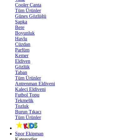
Cooler Çanta
Tüm Ürünler
Güneş Gözlüğü
Şapka
Bere
Boyunluk
Havlu
Cüzdan
Parfüm
Kemer
Eldiven
Gözlük
Taban
Tüm Ürünler
Antrenman Eldiveni
Kaleci Eldiveni
Futbol Topu
Tekmelik
Tozluk
Burun Tıkacı
Tüm Ürünler
Spor Ekipman
Kategoriler