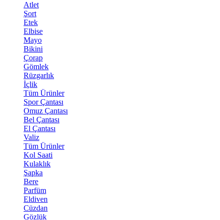
Atlet
Şort
Etek
Elbise
Mayo
Bikini
Çorap
Gömlek
Rüzgarlık
İçlik
Tüm Ürünler
Spor Çantası
Omuz Çantası
Bel Çantası
El Çantası
Valiz
Tüm Ürünler
Kol Saati
Kulaklık
Şapka
Bere
Parfüm
Eldiven
Cüzdan
Gözlük