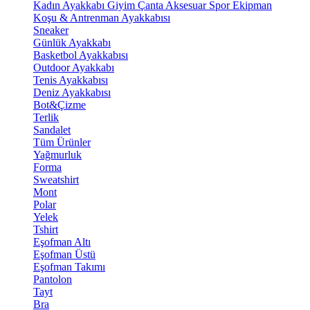
Kadın Ayakkabı
Giyim
Çanta
Aksesuar
Spor Ekipman
Koşu & Antrenman Ayakkabısı
Sneaker
Günlük Ayakkabı
Basketbol Ayakkabısı
Outdoor Ayakkabı
Tenis Ayakkabısı
Deniz Ayakkabısı
Bot&Çizme
Terlik
Sandalet
Tüm Ürünler
Yağmurluk
Forma
Sweatshirt
Mont
Polar
Yelek
Tshirt
Eşofman Altı
Eşofman Üstü
Eşofman Takımı
Pantolon
Tayt
Bra