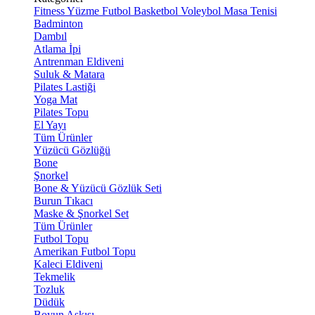
Fitness
Yüzme
Futbol
Basketbol
Voleybol
Masa Tenisi
Badminton
Dambıl
Atlama İpi
Antrenman Eldiveni
Suluk & Matara
Pilates Lastiği
Yoga Mat
Pilates Topu
El Yayı
Tüm Ürünler
Yüzücü Gözlüğü
Bone
Şnorkel
Bone & Yüzücü Gözlük Seti
Burun Tıkacı
Maske & Şnorkel Set
Tüm Ürünler
Futbol Topu
Amerikan Futbol Topu
Kaleci Eldiveni
Tekmelik
Tozluk
Düdük
Boyun Askısı