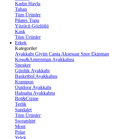
Kadın Havlu
Taban
Tüm Ürünler
Pilates Topu
Yüzücü Gözlüğü
Kask
Tüm Ürünler
Erkek
Kategoriler
Ayakkabı
Giyim
Çanta
Aksesuar
Spor Ekipman
Koşu&Antrenman Ayakkabısı
Sneaker
Günlük Ayakkabı
Basketbol Ayakkabısı
Krampon
Outdoor Ayakkabı
Halısaha Ayakkabısı
Bot&Çizme
Terlik
Sandalet
Tüm Ürünler
Sweatshirt
Mont
Polar
Yelek