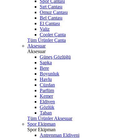
Spor Çantası
Sırt Çantası
Omuz Çantası
Bel Çantası
El Çantası
Valiz
Cooler Çanta
Tüm Ürünler Çanta
Aksesuar
Aksesuar
Güneş Gözlüğü
Şapka
Bere
Boyunluk
Havlu
Cüzdan
Parfüm
Kemer
Eldiven
Gözlük
Taban
Tüm Ürünler Aksesuar
Spor Ekipman
Spor Ekipman
Antrenman Eldiveni