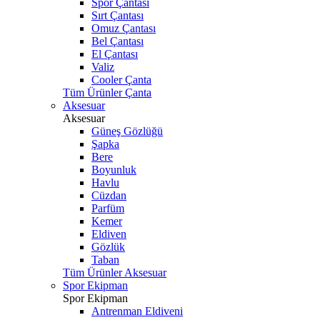
Spor Çantası
Sırt Çantası
Omuz Çantası
Bel Çantası
El Çantası
Valiz
Cooler Çanta
Tüm Ürünler Çanta
Aksesuar
Aksesuar
Güneş Gözlüğü
Şapka
Bere
Boyunluk
Havlu
Cüzdan
Parfüm
Kemer
Eldiven
Gözlük
Taban
Tüm Ürünler Aksesuar
Spor Ekipman
Spor Ekipman
Antrenman Eldiveni