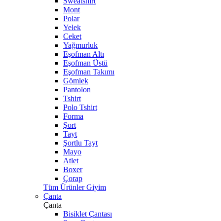
Sweatshirt
Mont
Polar
Yelek
Ceket
Yağmurluk
Eşofman Altı
Eşofman Üstü
Eşofman Takımı
Gömlek
Pantolon
Tshirt
Polo Tshirt
Forma
Şort
Tayt
Şortlu Tayt
Mayo
Atlet
Boxer
Çorap
Tüm Ürünler Giyim
Çanta
Çanta
Bisiklet Çantası