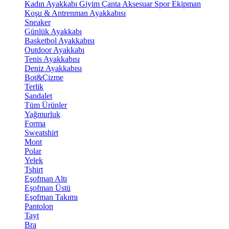
Kadın Ayakkabı
Giyim
Çanta
Aksesuar
Spor Ekipman
Koşu & Antrenman Ayakkabısı
Sneaker
Günlük Ayakkabı
Basketbol Ayakkabısı
Outdoor Ayakkabı
Tenis Ayakkabısı
Deniz Ayakkabısı
Bot&Çizme
Terlik
Sandalet
Tüm Ürünler
Yağmurluk
Forma
Sweatshirt
Mont
Polar
Yelek
Tshirt
Eşofman Altı
Eşofman Üstü
Eşofman Takımı
Pantolon
Tayt
Bra