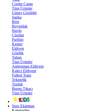
Cooler Çanta
Tüm Ürünler
Güneş Gözlüğü
Şapka
Bere
Boyunluk
Havlu
Cüzdan
Parfüm
Kemer
Eldiven
Gözlük
Taban
Tüm Ürünler
Antrenman Eldiveni
Kaleci Eldiveni
Futbol Topu
Tekmelik
Tozluk
Burun Tıkacı
Tüm Ürünler
Spor Ekipman
Kategoriler