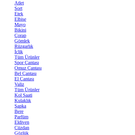
Atlet
Şort
Etek
Elbise
Mayo
Bikini
Çorap
Gömlek
Rüzgarlık
İçlik
Tüm Ürünler
Spor Çantası
Omuz Çantası
Bel Çantası
El Çantası
Valiz
Tüm Ürünler
Kol Saati
Kulaklık
Şapka
Bere
Parfüm
Eldiven
Cüzdan
Gözlük