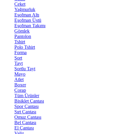
Ceket
Yağmurluk
Eşofman Altı
Eşofman Üstü
Eşofman Takımı
Gömlek
Pantolon
Tshirt
Polo Tshirt
Forma
Şort
Tayt
Şortlu Tayt
Mayo
Atlet
Boxer
Çorap
Tüm Ürünler
Bisiklet Çantası
Spor Çantası
Sırt Çantası
Omuz Çantası
Bel Çantası
El Çantası
Valiz