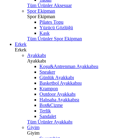
Tüm Ürünler Aksesuar
Spor Ekipman
Spor Ekipman
Pilates Topu
Yüzücü Gözlüğü
Kask
Tüm Ürünler Spor Ekipman
Erkek
Erkek
Ayakkabı
Ayakkabı
Koşu&Antrenman Ayakkabısı
Sneaker
Günlük Ayakkabı
Basketbol Ayakkabısı
Krampon
Outdoor Ayakkabı
Halısaha Ayakkabısı
Bot&Çizme
Terlik
Sandalet
Tüm Ürünler Ayakkabı
Giyim
Giyim