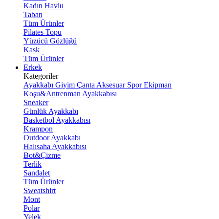
Kadın Havlu
Taban
Tüm Ürünler
Pilates Topu
Yüzücü Gözlüğü
Kask
Tüm Ürünler
Erkek
Kategoriler
Ayakkabı
Giyim
Çanta
Aksesuar
Spor Ekipman
Koşu&Antrenman Ayakkabısı
Sneaker
Günlük Ayakkabı
Basketbol Ayakkabısı
Krampon
Outdoor Ayakkabı
Halısaha Ayakkabısı
Bot&Çizme
Terlik
Sandalet
Tüm Ürünler
Sweatshirt
Mont
Polar
Yelek