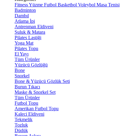
Fitness
Yüzme
Futbol
Basketbol
Voleybol
Masa Tenisi
Badminton
Dambıl
Atlama İpi
Antrenman Eldiveni
Suluk & Matara
Pilates Lastiği
Yoga Mat
Pilates Topu
El Yayı
Tüm Ürünler
Yüzücü Gözlüğü
Bone
Şnorkel
Bone & Yüzücü Gözlük Seti
Burun Tıkacı
Maske & Şnorkel Set
Tüm Ürünler
Futbol Topu
Amerikan Futbol Topu
Kaleci Eldiveni
Tekmelik
Tozluk
Düdük
Boyun Askısı