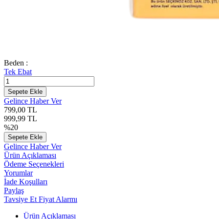
Beden :
Tek Ebat
Sepete Ekle
Gelince Haber Ver
799,00
TL
999,99
TL
%
20
Sepete Ekle
Gelince Haber Ver
Ürün Açıklaması
Ödeme Seçenekleri
Yorumlar
İade Koşulları
Paylaş
Tavsiye Et
Fiyat Alarmı
Ürün Açıklaması