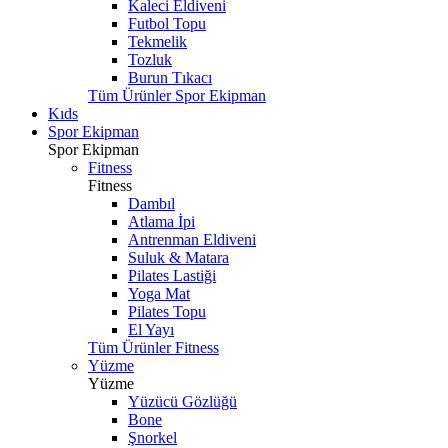
Kaleci Eldiveni
Futbol Topu
Tekmelik
Tozluk
Burun Tıkacı
Tüm Ürünler Spor Ekipman
Kıds
Spor Ekipman
Spor Ekipman
Fitness
Fitness
Dambıl
Atlama İpi
Antrenman Eldiveni
Suluk & Matara
Pilates Lastiği
Yoga Mat
Pilates Topu
El Yayı
Tüm Ürünler Fitness
Yüzme
Yüzme
Yüzücü Gözlüğü
Bone
Şnorkel