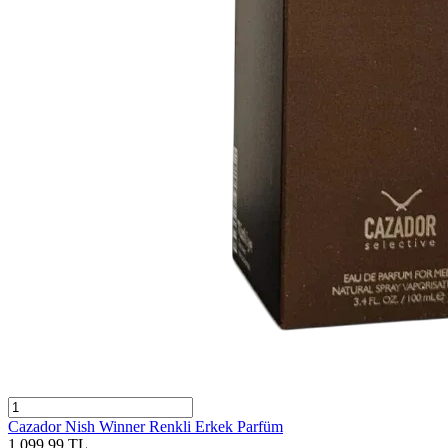
Cazador Nish Winner Renkli Erkek Parfüm
1.099,99
TL