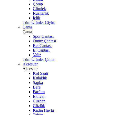
Çorap
Gömlek
Rüzgarlık
İçlik
Tüm Ürünler Giyim
Çanta
Çanta
Spor Çantası
Omuz Çantası
Bel Çantası
El Çantası
Valiz
Tüm Ürünler Çanta
Aksesuar
Aksesuar
Kol Saati
Kulaklık
Şapka
Bere
Parfüm
Eldiven
Cüzdan
Gözlük
Kadın Havlu
Taban