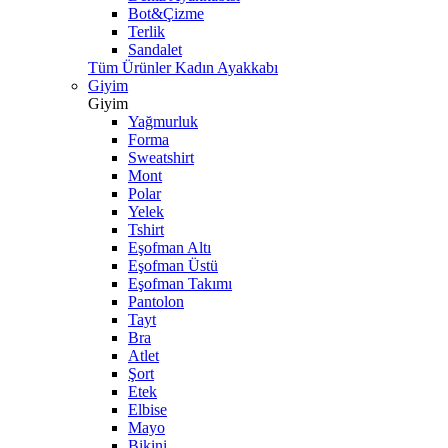
Bot&Çizme
Terlik
Sandalet
Tüm Ürünler Kadın Ayakkabı
Giyim
Giyim
Yağmurluk
Forma
Sweatshirt
Mont
Polar
Yelek
Tshirt
Eşofman Altı
Eşofman Üstü
Eşofman Takımı
Pantolon
Tayt
Bra
Atlet
Şort
Etek
Elbise
Mayo
Bikini