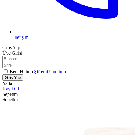
İletişim
Giriş Yap
Üye Girişi
Beni Hatırla
Şifremi Unuttum
Giriş Yap
Yada
Kayıt Ol
Sepetim
Sepetim