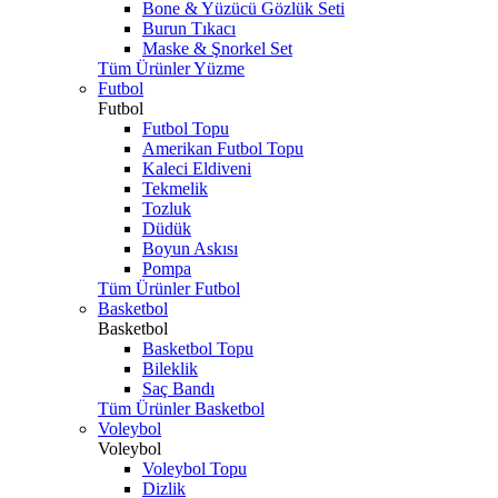
Bone & Yüzücü Gözlük Seti
Burun Tıkacı
Maske & Şnorkel Set
Tüm Ürünler Yüzme
Futbol
Futbol
Futbol Topu
Amerikan Futbol Topu
Kaleci Eldiveni
Tekmelik
Tozluk
Düdük
Boyun Askısı
Pompa
Tüm Ürünler Futbol
Basketbol
Basketbol
Basketbol Topu
Bileklik
Saç Bandı
Tüm Ürünler Basketbol
Voleybol
Voleybol
Voleybol Topu
Dizlik