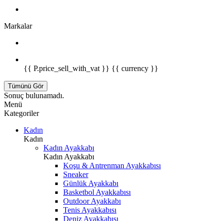
Markalar
{{ P.price_sell_with_vat }} {{ currency }}
Tümünü Gör
Sonuç bulunamadı.
Menü
Kategoriler
Kadın
Kadın
Kadın Ayakkabı
Kadın Ayakkabı
Koşu & Antrenman Ayakkabısı
Sneaker
Günlük Ayakkabı
Basketbol Ayakkabısı
Outdoor Ayakkabı
Tenis Ayakkabısı
Deniz Ayakkabısı