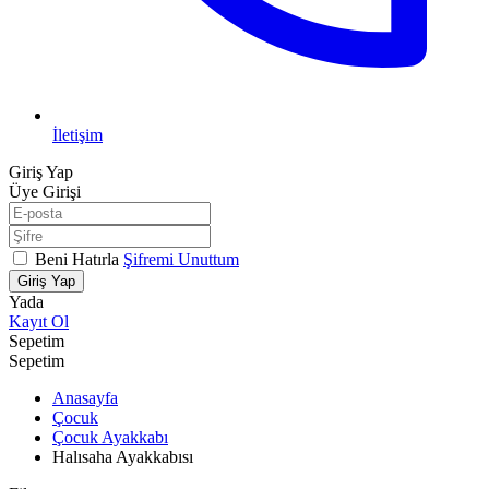
İletişim
Giriş Yap
Üye Girişi
Beni Hatırla
Şifremi Unuttum
Giriş Yap
Yada
Kayıt Ol
Sepetim
Sepetim
Anasayfa
Çocuk
Çocuk Ayakkabı
Halısaha Ayakkabısı