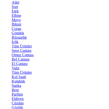
Atlet
Şort
Etek
Elbise
Mayo
Bikini
Çorap
Gömlek
Rüzgarlık
İçlik
Tüm Ürünler
Spor Çantası
Omuz Çantası
Bel Çantası
El Çantası
Valiz
Tüm Ürünler
Kol Saati
Kulaklık
Şapka
Bere
Parfüm
Eldiven
Cüzdan
Gözlük