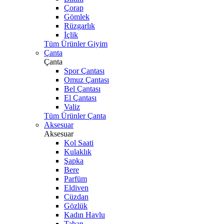
Çorap
Gömlek
Rüzgarlık
İçlik
Tüm Ürünler Giyim
Çanta
Çanta
Spor Çantası
Omuz Çantası
Bel Çantası
El Çantası
Valiz
Tüm Ürünler Çanta
Aksesuar
Aksesuar
Kol Saati
Kulaklık
Şapka
Bere
Parfüm
Eldiven
Cüzdan
Gözlük
Kadın Havlu
Taban