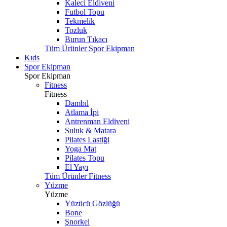
Kaleci Eldiveni
Futbol Topu
Tekmelik
Tozluk
Burun Tıkacı
Tüm Ürünler Spor Ekipman
Kıds
Spor Ekipman
Spor Ekipman
Fitness
Fitness
Dambıl
Atlama İpi
Antrenman Eldiveni
Suluk & Matara
Pilates Lastiği
Yoga Mat
Pilates Topu
El Yayı
Tüm Ürünler Fitness
Yüzme
Yüzme
Yüzücü Gözlüğü
Bone
Şnorkel