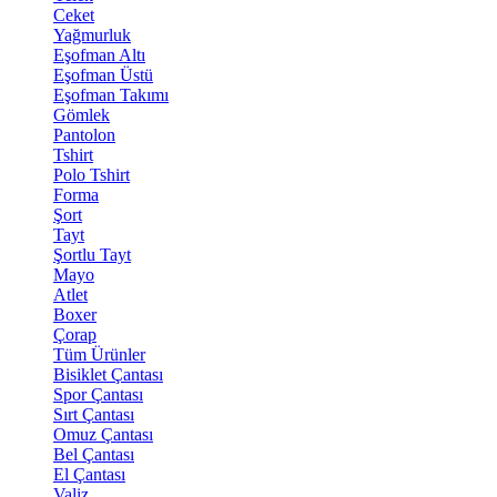
Ceket
Yağmurluk
Eşofman Altı
Eşofman Üstü
Eşofman Takımı
Gömlek
Pantolon
Tshirt
Polo Tshirt
Forma
Şort
Tayt
Şortlu Tayt
Mayo
Atlet
Boxer
Çorap
Tüm Ürünler
Bisiklet Çantası
Spor Çantası
Sırt Çantası
Omuz Çantası
Bel Çantası
El Çantası
Valiz