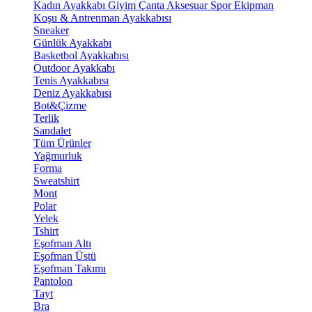
Kadın Ayakkabı
Giyim
Çanta
Aksesuar
Spor Ekipman
Koşu & Antrenman Ayakkabısı
Sneaker
Günlük Ayakkabı
Basketbol Ayakkabısı
Outdoor Ayakkabı
Tenis Ayakkabısı
Deniz Ayakkabısı
Bot&Çizme
Terlik
Sandalet
Tüm Ürünler
Yağmurluk
Forma
Sweatshirt
Mont
Polar
Yelek
Tshirt
Eşofman Altı
Eşofman Üstü
Eşofman Takımı
Pantolon
Tayt
Bra