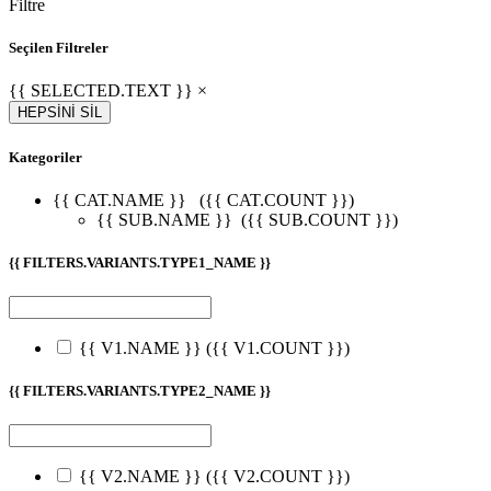
Filtre
Seçilen Filtreler
{{ SELECTED.TEXT }} ×
HEPSİNİ SİL
Kategoriler
{{ CAT.NAME }}
({{ CAT.COUNT }})
{{ SUB.NAME }}
({{ SUB.COUNT }})
{{ FILTERS.VARIANTS.TYPE1_NAME }}
{{ V1.NAME }}
({{ V1.COUNT }})
{{ FILTERS.VARIANTS.TYPE2_NAME }}
{{ V2.NAME }}
({{ V2.COUNT }})