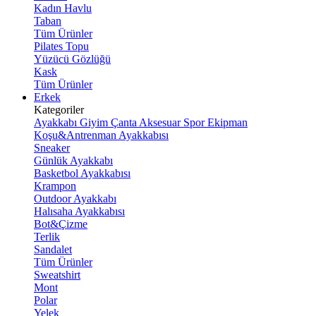
Kadın Havlu
Taban
Tüm Ürünler
Pilates Topu
Yüzücü Gözlüğü
Kask
Tüm Ürünler
Erkek
Kategoriler
Ayakkabı
Giyim
Çanta
Aksesuar
Spor Ekipman
Koşu&Antrenman Ayakkabısı
Sneaker
Günlük Ayakkabı
Basketbol Ayakkabısı
Krampon
Outdoor Ayakkabı
Halısaha Ayakkabısı
Bot&Çizme
Terlik
Sandalet
Tüm Ürünler
Sweatshirt
Mont
Polar
Yelek