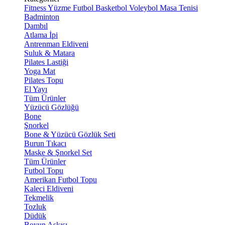
Fitness
Yüzme
Futbol
Basketbol
Voleybol
Masa Tenisi
Badminton
Dambıl
Atlama İpi
Antrenman Eldiveni
Suluk & Matara
Pilates Lastiği
Yoga Mat
Pilates Topu
El Yayı
Tüm Ürünler
Yüzücü Gözlüğü
Bone
Şnorkel
Bone & Yüzücü Gözlük Seti
Burun Tıkacı
Maske & Şnorkel Set
Tüm Ürünler
Futbol Topu
Amerikan Futbol Topu
Kaleci Eldiveni
Tekmelik
Tozluk
Düdük
Boyun Askısı