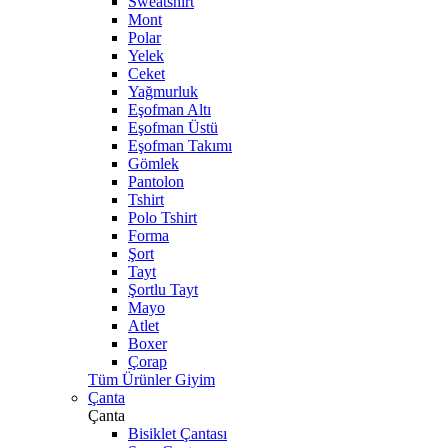
Sweatshirt
Mont
Polar
Yelek
Ceket
Yağmurluk
Eşofman Altı
Eşofman Üstü
Eşofman Takımı
Gömlek
Pantolon
Tshirt
Polo Tshirt
Forma
Şort
Tayt
Şortlu Tayt
Mayo
Atlet
Boxer
Çorap
Tüm Ürünler Giyim
Çanta
Çanta
Bisiklet Çantası