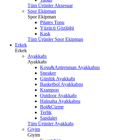
Tüm Ürünler Aksesuar
Spor Ekipman
Spor Ekipman
Pilates Topu
Yüzücü Gözlüğü
Kask
Tüm Ürünler Spor Ekipman
Erkek
Erkek
Ayakkabı
Ayakkabı
Koşu&Antrenman Ayakkabısı
Sneaker
Günlük Ayakkabı
Basketbol Ayakkabısı
Krampon
Outdoor Ayakkabı
Halısaha Ayakkabısı
Bot&Çizme
Terlik
Sandalet
Tüm Ürünler Ayakkabı
Giyim
Giyim