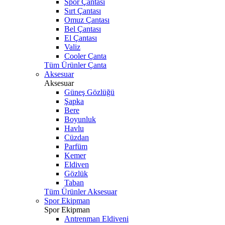
Spor Çantası
Sırt Çantası
Omuz Çantası
Bel Çantası
El Çantası
Valiz
Cooler Çanta
Tüm Ürünler Çanta
Aksesuar
Aksesuar
Güneş Gözlüğü
Şapka
Bere
Boyunluk
Havlu
Cüzdan
Parfüm
Kemer
Eldiven
Gözlük
Taban
Tüm Ürünler Aksesuar
Spor Ekipman
Spor Ekipman
Antrenman Eldiveni