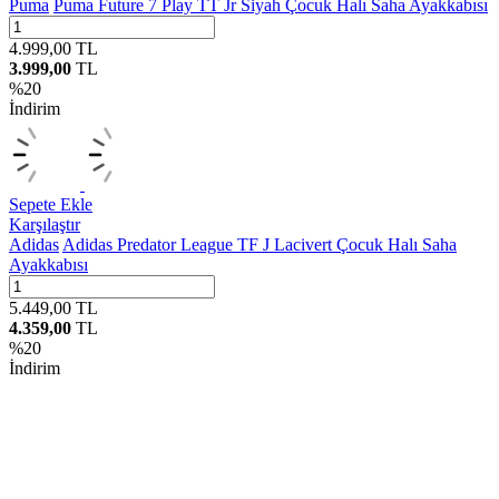
Puma
Puma Future 7 Play TT Jr Siyah Çocuk Halı Saha Ayakkabısı
4.999,00
TL
3.999,00
TL
%
20
İndirim
Sepete Ekle
Karşılaştır
Adidas
Adidas Predator League TF J Lacivert Çocuk Halı Saha
Ayakkabısı
5.449,00
TL
4.359,00
TL
%
20
İndirim