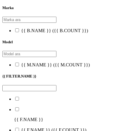
Marka
{{ B.NAME }}
({{ B.COUNT }})
Model
{{ M.NAME }}
({{ M.COUNT }})
{{ FILTER.NAME }}
{{ F.NAME }}
{{ F.NAME }}
({{ F.COUNT }})