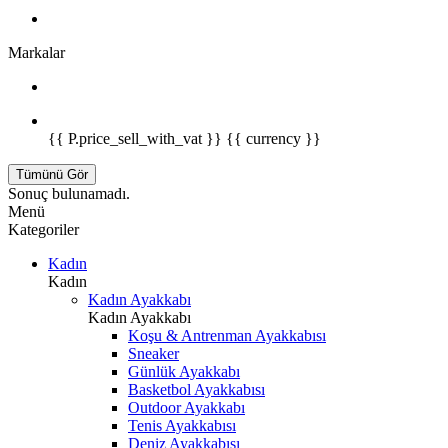
Markalar
{{ P.price_sell_with_vat }} {{ currency }}
Tümünü Gör
Sonuç bulunamadı.
Menü
Kategoriler
Kadın
Kadın
Kadın Ayakkabı
Kadın Ayakkabı
Koşu & Antrenman Ayakkabısı
Sneaker
Günlük Ayakkabı
Basketbol Ayakkabısı
Outdoor Ayakkabı
Tenis Ayakkabısı
Deniz Ayakkabısı