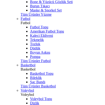
Bone & Yüzücü Gözlük Seti
Burun Tıkacı
Maske & Şnorkel Set
Tüm Ürünler Yüzme
Futbol
Futbol
Futbol Topu
Amerikan Futbol Topu
Kaleci Eldiveni
Tekmelik
Tozluk
Düdük
Boyun Askısı
Pompa
Tüm Ürünler Futbol
Basketbol
Basketbol
Basketbol Topu
Bileklik
Saç Bandı
Tüm Ürünler Basketbol
Voleybol
Voleybol
Voleybol Topu
Dizlik