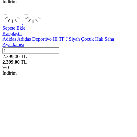
İndirim
Sepete Ekle
Karşılaştır
Adidas
Adidas Deportivo III TF J Siyah Çocuk Halı Saha
Ayakkabısı
2.399,00
TL
2.399,00
TL
%
0
İndirim