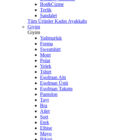
Bot&Çizme
Terlik
Sandalet
Tüm Ürünler Kadın Ayakkabı
Giyim
Giyim
Yağmurluk
Forma
Sweatshirt
Mont
Polar
Yelek
Tshirt
Eşofman Altı
Eşofman Üstü
Eşofman Takımı
Pantolon
Tayt
Bra
Atlet
Şort
Etek
Elbise
Mayo
Bikini