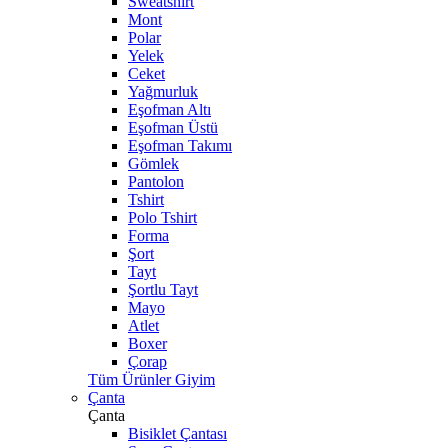
Sweatshirt
Mont
Polar
Yelek
Ceket
Yağmurluk
Eşofman Altı
Eşofman Üstü
Eşofman Takımı
Gömlek
Pantolon
Tshirt
Polo Tshirt
Forma
Şort
Tayt
Şortlu Tayt
Mayo
Atlet
Boxer
Çorap
Tüm Ürünler Giyim
Çanta
Çanta
Bisiklet Çantası