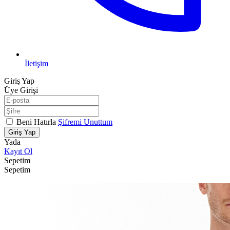
İletişim
Giriş Yap
Üye Girişi
Beni Hatırla
Şifremi Unuttum
Giriş Yap
Yada
Kayıt Ol
Sepetim
Sepetim