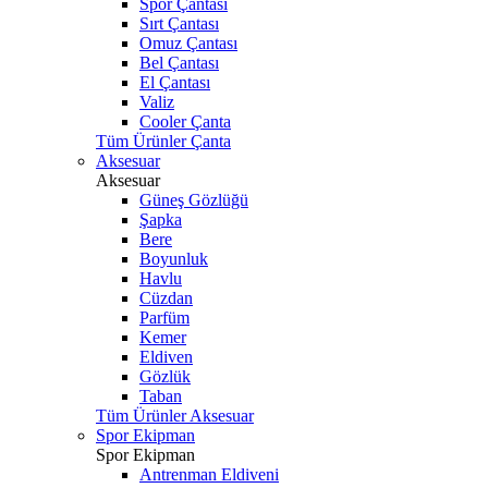
Spor Çantası
Sırt Çantası
Omuz Çantası
Bel Çantası
El Çantası
Valiz
Cooler Çanta
Tüm Ürünler Çanta
Aksesuar
Aksesuar
Güneş Gözlüğü
Şapka
Bere
Boyunluk
Havlu
Cüzdan
Parfüm
Kemer
Eldiven
Gözlük
Taban
Tüm Ürünler Aksesuar
Spor Ekipman
Spor Ekipman
Antrenman Eldiveni