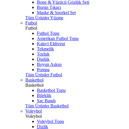
Bone & Yüzücü Gözlük Seti
Burun Tıkacı
Maske & Şnorkel Set
Tüm Ürünler Yüzme
Futbol
Futbol
Futbol Topu
Amerikan Futbol Topu
Kaleci Eldiveni
Tekmelik
Tozluk
Düdük
Boyun Askısı
Pompa
Tüm Ürünler Futbol
Basketbol
Basketbol
Basketbol Topu
Bileklik
Saç Bandı
Tüm Ürünler Basketbol
Voleybol
Voleybol
Voleybol Topu
Dizlik