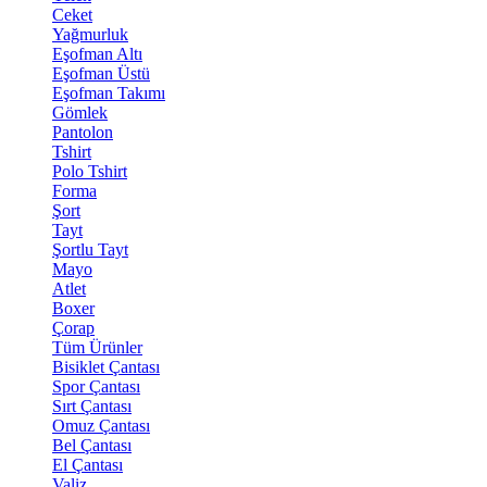
Ceket
Yağmurluk
Eşofman Altı
Eşofman Üstü
Eşofman Takımı
Gömlek
Pantolon
Tshirt
Polo Tshirt
Forma
Şort
Tayt
Şortlu Tayt
Mayo
Atlet
Boxer
Çorap
Tüm Ürünler
Bisiklet Çantası
Spor Çantası
Sırt Çantası
Omuz Çantası
Bel Çantası
El Çantası
Valiz