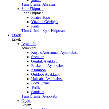
Tüm Ürünler Aksesuar
Spor Ekipman
Spor Ekipman
Pilates Topu
Yüzücü Gözlüğü
Kask
Tüm Ürünler Spor Ekipman
Erkek
Erkek
Ayakkabı
Ayakkabı
Koşu&Antrenman Ayakkabısı
Sneaker
Günlük Ayakkabı
Basketbol Ayakkabısı
Krampon
Outdoor Ayakkabı
Halısaha Ayakkabısı
Bot&Çizme
Terlik
Sandalet
Tüm Ürünler Ayakkabı
Giyim
Giyim