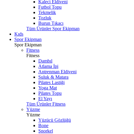
Kaleci Eldiveni
Futbol Topu
Tekmelik
Tozluk
Burun Tıkacı
Tüm Ürünler Spor Ekipman
Kıds
Spor Ekipman
Spor Ekipman
Fitness
Fitness
Dambıl
Atlama İpi
Antrenman Eldiveni
Suluk & Matara
Pilates Lastiği
Yoga Mat
Pilates Topu
El Yayı
Tüm Ürünler Fitness
Yüzme
Yüzme
Yüzücü Gözlüğü
Bone
Şnorkel