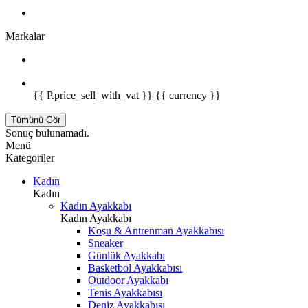
Markalar
{{ P.price_sell_with_vat }} {{ currency }}
Tümünü Gör
Sonuç bulunamadı.
Menü
Kategoriler
Kadın
Kadın
Kadın Ayakkabı
Kadın Ayakkabı
Koşu & Antrenman Ayakkabısı
Sneaker
Günlük Ayakkabı
Basketbol Ayakkabısı
Outdoor Ayakkabı
Tenis Ayakkabısı
Deniz Ayakkabısı