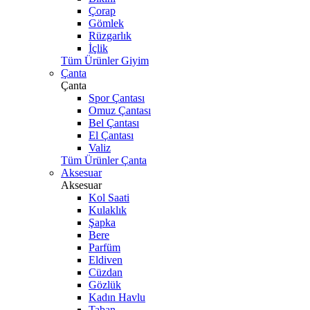
Çorap
Gömlek
Rüzgarlık
İçlik
Tüm Ürünler Giyim
Çanta
Çanta
Spor Çantası
Omuz Çantası
Bel Çantası
El Çantası
Valiz
Tüm Ürünler Çanta
Aksesuar
Aksesuar
Kol Saati
Kulaklık
Şapka
Bere
Parfüm
Eldiven
Cüzdan
Gözlük
Kadın Havlu
Taban