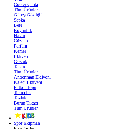
Cooler Çanta
Tüm Ürünler
Güneş Gözlüğü
Şapka
Bere
Boyunluk
Havlu
Cüzdan
Parfüm
Kemer
Eldiven
Gözlük
Taban
Tüm Ürünler
Antrenman Eldiveni
Kaleci Eldiveni
Futbol Topu
Tekmelik
Tozluk
Burun Tıkacı
Tüm Ürünler
Spor Ekipman
Kategoriler