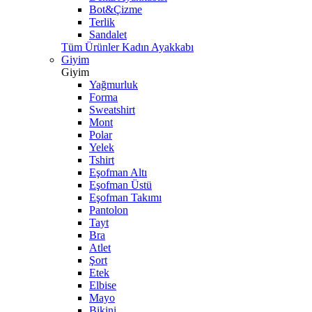
Bot&Çizme
Terlik
Sandalet
Tüm Ürünler Kadın Ayakkabı
Giyim
Giyim
Yağmurluk
Forma
Sweatshirt
Mont
Polar
Yelek
Tshirt
Eşofman Altı
Eşofman Üstü
Eşofman Takımı
Pantolon
Tayt
Bra
Atlet
Şort
Etek
Elbise
Mayo
Bikini