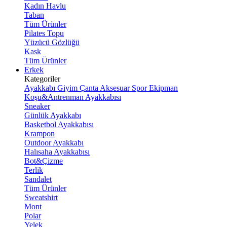
Kadın Havlu
Taban
Tüm Ürünler
Pilates Topu
Yüzücü Gözlüğü
Kask
Tüm Ürünler
Erkek
Kategoriler
Ayakkabı
Giyim
Çanta
Aksesuar
Spor Ekipman
Koşu&Antrenman Ayakkabısı
Sneaker
Günlük Ayakkabı
Basketbol Ayakkabısı
Krampon
Outdoor Ayakkabı
Halısaha Ayakkabısı
Bot&Çizme
Terlik
Sandalet
Tüm Ürünler
Sweatshirt
Mont
Polar
Yelek