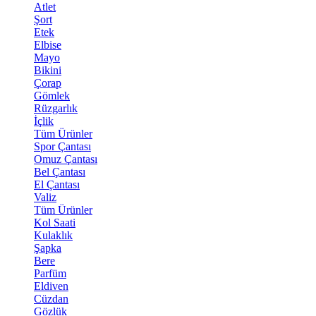
Atlet
Şort
Etek
Elbise
Mayo
Bikini
Çorap
Gömlek
Rüzgarlık
İçlik
Tüm Ürünler
Spor Çantası
Omuz Çantası
Bel Çantası
El Çantası
Valiz
Tüm Ürünler
Kol Saati
Kulaklık
Şapka
Bere
Parfüm
Eldiven
Cüzdan
Gözlük