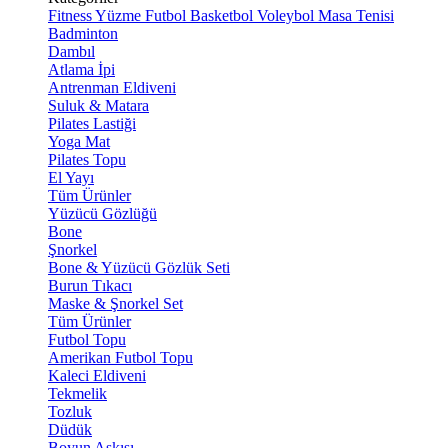
Fitness
Yüzme
Futbol
Basketbol
Voleybol
Masa Tenisi
Badminton
Dambıl
Atlama İpi
Antrenman Eldiveni
Suluk & Matara
Pilates Lastiği
Yoga Mat
Pilates Topu
El Yayı
Tüm Ürünler
Yüzücü Gözlüğü
Bone
Şnorkel
Bone & Yüzücü Gözlük Seti
Burun Tıkacı
Maske & Şnorkel Set
Tüm Ürünler
Futbol Topu
Amerikan Futbol Topu
Kaleci Eldiveni
Tekmelik
Tozluk
Düdük
Boyun Askısı