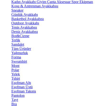
Kadın Ayakkabı
Giyim
Çanta
Aksesuar
Spor Ekipman
Koşu & Antrenman Ayakkabısı
Sneaker
Günlük Ayakkabı
Basketbol Ayakkabısı
Outdoor Ayakkabı
Tenis Ayakkabısı
Deniz Ayakkabısı
Bot&Çizme
Terlik
Sandalet
Tüm Ürünler
Yağmurluk
Forma
Sweatshirt
Mont
Polar
Yelek
Tshirt
Eşofman Altı
Eşofman Üstü
Eşofman Takımı
Pantolon
Tayt
Bra