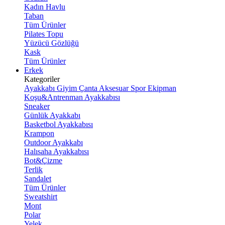
Kadın Havlu
Taban
Tüm Ürünler
Pilates Topu
Yüzücü Gözlüğü
Kask
Tüm Ürünler
Erkek
Kategoriler
Ayakkabı
Giyim
Çanta
Aksesuar
Spor Ekipman
Koşu&Antrenman Ayakkabısı
Sneaker
Günlük Ayakkabı
Basketbol Ayakkabısı
Krampon
Outdoor Ayakkabı
Halısaha Ayakkabısı
Bot&Çizme
Terlik
Sandalet
Tüm Ürünler
Sweatshirt
Mont
Polar
Yelek