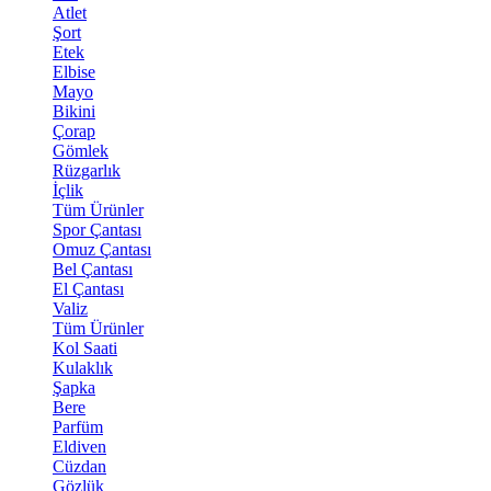
Atlet
Şort
Etek
Elbise
Mayo
Bikini
Çorap
Gömlek
Rüzgarlık
İçlik
Tüm Ürünler
Spor Çantası
Omuz Çantası
Bel Çantası
El Çantası
Valiz
Tüm Ürünler
Kol Saati
Kulaklık
Şapka
Bere
Parfüm
Eldiven
Cüzdan
Gözlük