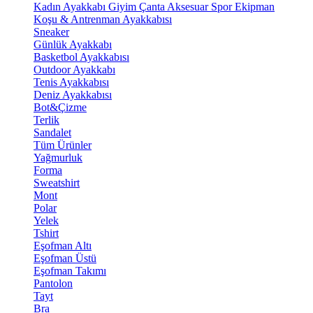
Kadın Ayakkabı
Giyim
Çanta
Aksesuar
Spor Ekipman
Koşu & Antrenman Ayakkabısı
Sneaker
Günlük Ayakkabı
Basketbol Ayakkabısı
Outdoor Ayakkabı
Tenis Ayakkabısı
Deniz Ayakkabısı
Bot&Çizme
Terlik
Sandalet
Tüm Ürünler
Yağmurluk
Forma
Sweatshirt
Mont
Polar
Yelek
Tshirt
Eşofman Altı
Eşofman Üstü
Eşofman Takımı
Pantolon
Tayt
Bra