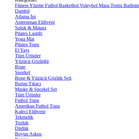
Fitness
Yüzme
Futbol
Basketbol
Voleybol
Masa Tenisi
Badmin
Dambıl
Atlama İpi
Antrenman Eldiveni
Suluk & Matara
Pilates Lastiği
Yoga Mat
Pilates Topu
El Yayı
Tüm Ürünler
Yüzücü Gözlüğü
Bone
Şnorkel
Bone & Yüzücü Gözlük Seti
Burun Tıkacı
Maske & Şnorkel Set
Tüm Ürünler
Futbol Topu
Amerikan Futbol Topu
Kaleci Eldiveni
Tekmelik
Tozluk
Düdük
Boyun Askısı