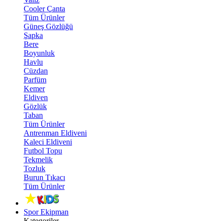
Cooler Çanta
Tüm Ürünler
Güneş Gözlüğü
Şapka
Bere
Boyunluk
Havlu
Cüzdan
Parfüm
Kemer
Eldiven
Gözlük
Taban
Tüm Ürünler
Antrenman Eldiveni
Kaleci Eldiveni
Futbol Topu
Tekmelik
Tozluk
Burun Tıkacı
Tüm Ürünler
Spor Ekipman
Kategoriler