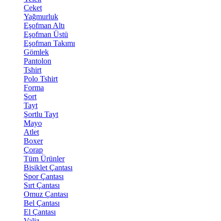
Ceket
Yağmurluk
Eşofman Altı
Eşofman Üstü
Eşofman Takımı
Gömlek
Pantolon
Tshirt
Polo Tshirt
Forma
Şort
Tayt
Şortlu Tayt
Mayo
Atlet
Boxer
Çorap
Tüm Ürünler
Bisiklet Çantası
Spor Çantası
Sırt Çantası
Omuz Çantası
Bel Çantası
El Çantası
Valiz