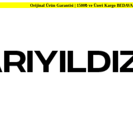
Orijinal Ürün Garantisi | 1500₺ ve Üzeri Kargo BEDAVA | Dünya Markal