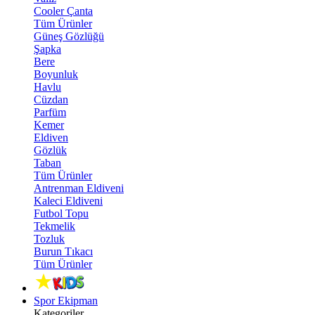
Cooler Çanta
Tüm Ürünler
Güneş Gözlüğü
Şapka
Bere
Boyunluk
Havlu
Cüzdan
Parfüm
Kemer
Eldiven
Gözlük
Taban
Tüm Ürünler
Antrenman Eldiveni
Kaleci Eldiveni
Futbol Topu
Tekmelik
Tozluk
Burun Tıkacı
Tüm Ürünler
Spor Ekipman
Kategoriler