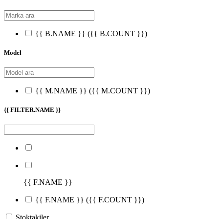
{{ B.NAME }}
({{ B.COUNT }})
Model
{{ M.NAME }}
({{ M.COUNT }})
{{ FILTER.NAME }}
{{ F.NAME }}
{{ F.NAME }}
({{ F.COUNT }})
Stoktakiler