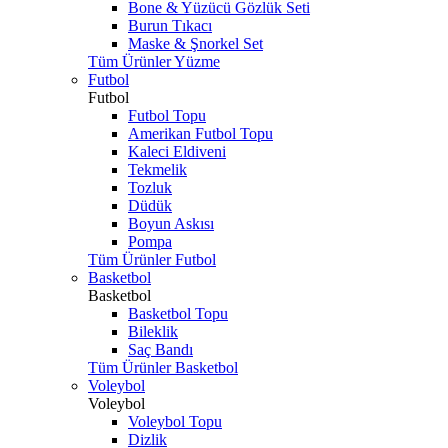
Bone & Yüzücü Gözlük Seti
Burun Tıkacı
Maske & Şnorkel Set
Tüm Ürünler Yüzme
Futbol
Futbol
Futbol Topu
Amerikan Futbol Topu
Kaleci Eldiveni
Tekmelik
Tozluk
Düdük
Boyun Askısı
Pompa
Tüm Ürünler Futbol
Basketbol
Basketbol
Basketbol Topu
Bileklik
Saç Bandı
Tüm Ürünler Basketbol
Voleybol
Voleybol
Voleybol Topu
Dizlik