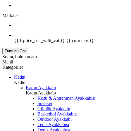
Markalar
{{ P.price_sell_with_vat }} {{ currency }}
Tümünü Gör
Sonuç bulunamadı.
Menü
Kategoriler
Kadın
Kadın
Kadın Ayakkabı
Kadın Ayakkabı
Koşu & Antrenman Ayakkabısı
Sneaker
Günlük Ayakkabı
Basketbol Ayakkabısı
Outdoor Ayakkabı
Tenis Ayakkabısı
Deniz Ayakkabısı