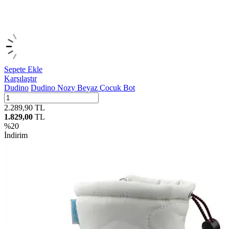
Sepete Ekle
Karşılaştır
Dudino
Dudino Nozy Beyaz Çocuk Bot
2.289,90
TL
1.829,00
TL
%
20
İndirim