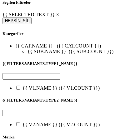
Seçilen Filtreler
{{ SELECTED.TEXT }} ×
HEPSİNİ SİL
Kategoriler
{{ CAT.NAME }}
({{ CAT.COUNT }})
{{ SUB.NAME }}
({{ SUB.COUNT }})
{{ FILTERS.VARIANTS.TYPE1_NAME }}
{{ V1.NAME }}
({{ V1.COUNT }})
{{ FILTERS.VARIANTS.TYPE2_NAME }}
{{ V2.NAME }}
({{ V2.COUNT }})
Marka