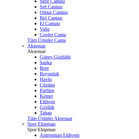
Spor Çantası
Sırt Çantası
Omuz Çantası
Bel Çantası
El Çantası
Valiz
Cooler Çanta
Tüm Ürünler Çanta
Aksesuar
Aksesuar
Güneş Gözlüğü
Şapka
Bere
Boyunluk
Havlu
Cüzdan
Parfüm
Kemer
Eldiven
Gözlük
Taban
Tüm Ürünler Aksesuar
Spor Ekipman
Spor Ekipman
Antrenman Eldiveni