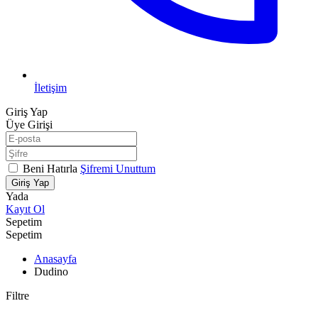
İletişim
Giriş Yap
Üye Girişi
Beni Hatırla
Şifremi Unuttum
Giriş Yap
Yada
Kayıt Ol
Sepetim
Sepetim
Anasayfa
Dudino
Filtre