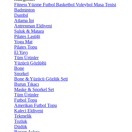
Fitness
Yüzme
Futbol
Basketbol
Voleybol
Masa Tenisi
Badminton
Dambıl
Atlama İpi
Antrenman Eldiveni
Suluk & Matara
Pilates Lastiği
Yoga Mat
Pilates Topu
El Yayı
Tüm Ürünler
Yüzücü Gözlüğü
Bone
Şnorkel
Bone & Yüzücü Gözlük Seti
Burun Tıkacı
Maske & Şnorkel Set
Tüm Ürünler
Futbol Topu
Amerikan Futbol Topu
Kaleci Eldiveni
Tekmelik
Tozluk
Düdük
Boyun Askısı