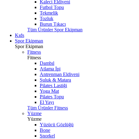
Kaleci Eldiveni
Futbol Topu
Tekmelik
Tozluk
Burun Tıkacı
Tüm Ürünler Spor Ekipman
Kıds
Spor Ekipman
Spor Ekipman
Fitness
Fitness
Dambıl
Atlama İpi
Antrenman Eldiveni
Suluk & Matara
Pilates Lastiği
Yoga Mat
Pilates Topu
El Yayı
Tüm Ürünler Fitness
Yüzme
Yüzme
Yüzücü Gözlüğü
Bone
Şnorkel