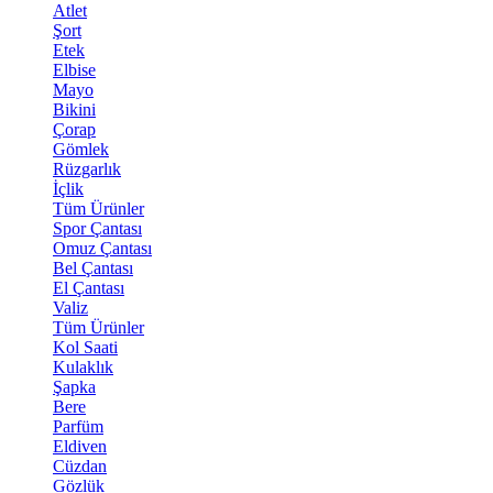
Atlet
Şort
Etek
Elbise
Mayo
Bikini
Çorap
Gömlek
Rüzgarlık
İçlik
Tüm Ürünler
Spor Çantası
Omuz Çantası
Bel Çantası
El Çantası
Valiz
Tüm Ürünler
Kol Saati
Kulaklık
Şapka
Bere
Parfüm
Eldiven
Cüzdan
Gözlük