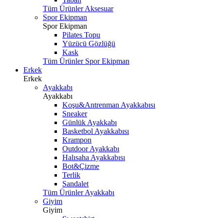
Tüm Ürünler Aksesuar
Spor Ekipman
Spor Ekipman
Pilates Topu
Yüzücü Gözlüğü
Kask
Tüm Ürünler Spor Ekipman
Erkek
Erkek
Ayakkabı
Ayakkabı
Koşu&Antrenman Ayakkabısı
Sneaker
Günlük Ayakkabı
Basketbol Ayakkabısı
Krampon
Outdoor Ayakkabı
Halısaha Ayakkabısı
Bot&Çizme
Terlik
Sandalet
Tüm Ürünler Ayakkabı
Giyim
Giyim