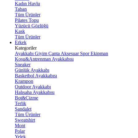
Kadın Havlu
Taban
Tüm Ürünler
Pilates Topu
Yüzücü Gözlüğü
Kask
Tüm Ürünler
Erkek
Kategoriler
Ayakkabı
Giyim
Çanta
Aksesuar
Spor Ekipman
Koşu&Antrenman Ayakkabısı
Sneaker
Günlük Ayakkabı
Basketbol Ayakkabısı
Krampon
Outdoor Ayakkabı
Halısaha Ayakkabısı
Bot&Çizme
Terlik
Sandalet
Tüm Ürünler
Sweatshirt
Mont
Polar
Yelek