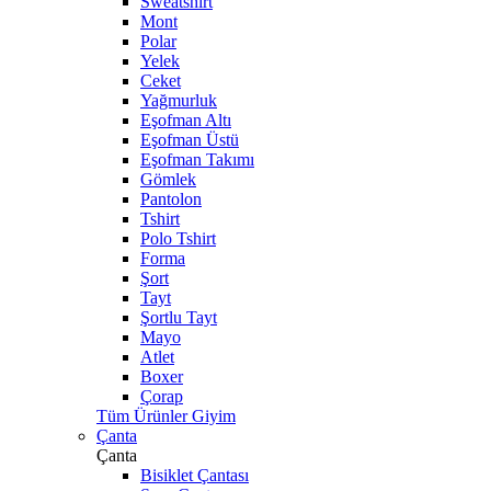
Sweatshirt
Mont
Polar
Yelek
Ceket
Yağmurluk
Eşofman Altı
Eşofman Üstü
Eşofman Takımı
Gömlek
Pantolon
Tshirt
Polo Tshirt
Forma
Şort
Tayt
Şortlu Tayt
Mayo
Atlet
Boxer
Çorap
Tüm Ürünler Giyim
Çanta
Çanta
Bisiklet Çantası