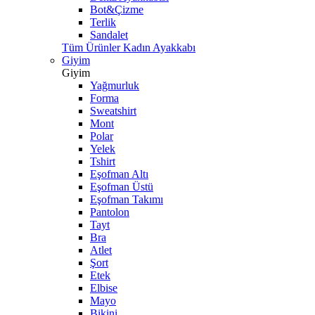
Bot&Çizme
Terlik
Sandalet
Tüm Ürünler Kadın Ayakkabı
Giyim
Giyim
Yağmurluk
Forma
Sweatshirt
Mont
Polar
Yelek
Tshirt
Eşofman Altı
Eşofman Üstü
Eşofman Takımı
Pantolon
Tayt
Bra
Atlet
Şort
Etek
Elbise
Mayo
Bikini