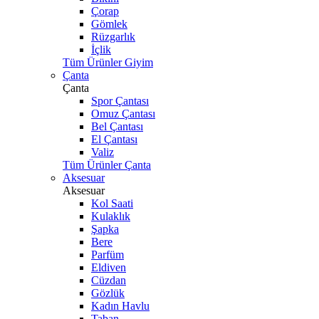
Çorap
Gömlek
Rüzgarlık
İçlik
Tüm Ürünler Giyim
Çanta
Çanta
Spor Çantası
Omuz Çantası
Bel Çantası
El Çantası
Valiz
Tüm Ürünler Çanta
Aksesuar
Aksesuar
Kol Saati
Kulaklık
Şapka
Bere
Parfüm
Eldiven
Cüzdan
Gözlük
Kadın Havlu
Taban