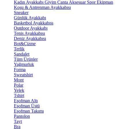
Kadın Ayakkabı
Giyim
Çanta
Aksesuar
Spor Ekipman
Koşu & Antrenman Ayakkabısı
Sneaker
Günlük Ayakkabı
Basketbol Ayakkabısı
Outdoor Ayakkabı
Tenis Ayakkabısı
Deniz Ayakkabısı
Bot&Çizme
Terlik
Sandalet
Tüm Ürünler
Yağmurluk
Forma
Sweatshirt
Mont
Polar
Yelek
Tshirt
Eşofman Altı
Eşofman Üstü
Eşofman Takımı
Pantolon
Tayt
Bra