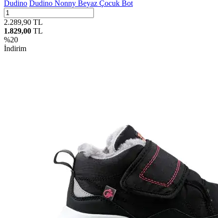
Dudino
Dudino Nonny Beyaz Çocuk Bot
2.289,90
TL
1.829,00
TL
%
20
İndirim