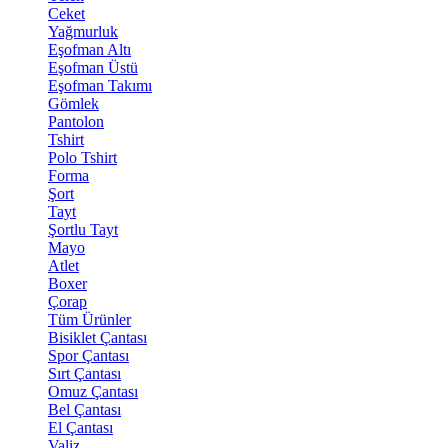
Ceket
Yağmurluk
Eşofman Altı
Eşofman Üstü
Eşofman Takımı
Gömlek
Pantolon
Tshirt
Polo Tshirt
Forma
Şort
Tayt
Şortlu Tayt
Mayo
Atlet
Boxer
Çorap
Tüm Ürünler
Bisiklet Çantası
Spor Çantası
Sırt Çantası
Omuz Çantası
Bel Çantası
El Çantası
Valiz