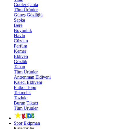
Cooler Çanta
Tüm Ürünler
Güneş Gözlüğü
Şapka
Bere
Boyunluk
Havlu
Cüzdan
Parfüm
Kemer
Eldiven
Gözlük
Taban
Tüm Ürünler
Antrenman Eldiveni
Kaleci Eldiveni
Futbol Topu
Tekmelik
Tozluk
Burun Tıkacı
Tüm Ürünler
Spor Ekipman
Kategoriler