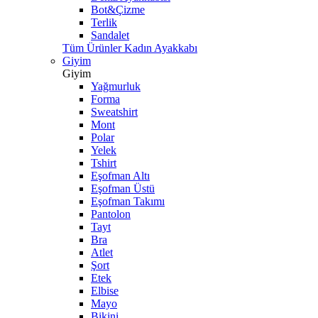
Bot&Çizme
Terlik
Sandalet
Tüm Ürünler Kadın Ayakkabı
Giyim
Giyim
Yağmurluk
Forma
Sweatshirt
Mont
Polar
Yelek
Tshirt
Eşofman Altı
Eşofman Üstü
Eşofman Takımı
Pantolon
Tayt
Bra
Atlet
Şort
Etek
Elbise
Mayo
Bikini