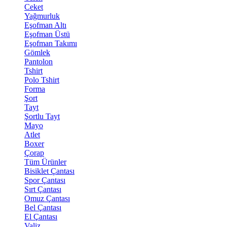
Ceket
Yağmurluk
Eşofman Altı
Eşofman Üstü
Eşofman Takımı
Gömlek
Pantolon
Tshirt
Polo Tshirt
Forma
Şort
Tayt
Şortlu Tayt
Mayo
Atlet
Boxer
Çorap
Tüm Ürünler
Bisiklet Çantası
Spor Çantası
Sırt Çantası
Omuz Çantası
Bel Çantası
El Çantası
Valiz