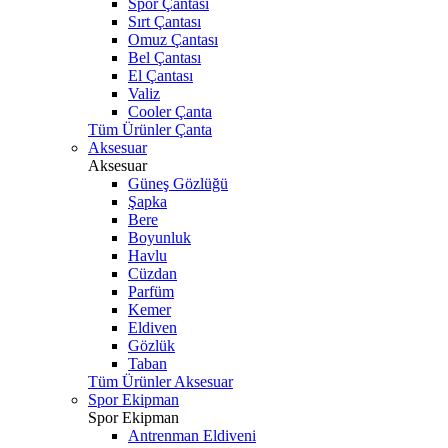
Spor Çantası
Sırt Çantası
Omuz Çantası
Bel Çantası
El Çantası
Valiz
Cooler Çanta
Tüm Ürünler Çanta
Aksesuar
Aksesuar
Güneş Gözlüğü
Şapka
Bere
Boyunluk
Havlu
Cüzdan
Parfüm
Kemer
Eldiven
Gözlük
Taban
Tüm Ürünler Aksesuar
Spor Ekipman
Spor Ekipman
Antrenman Eldiveni