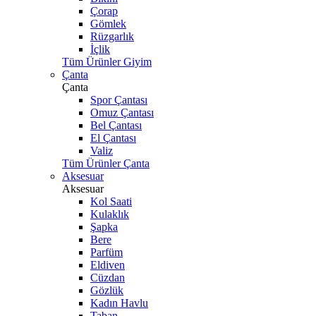
Çorap
Gömlek
Rüzgarlık
İçlik
Tüm Ürünler Giyim
Çanta
Çanta
Spor Çantası
Omuz Çantası
Bel Çantası
El Çantası
Valiz
Tüm Ürünler Çanta
Aksesuar
Aksesuar
Kol Saati
Kulaklık
Şapka
Bere
Parfüm
Eldiven
Cüzdan
Gözlük
Kadın Havlu
Taban