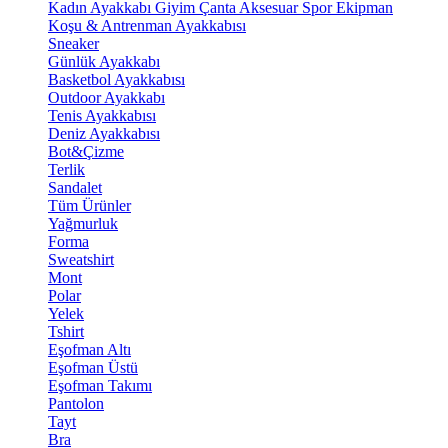
Kadın Ayakkabı
Giyim
Çanta
Aksesuar
Spor Ekipman
Koşu & Antrenman Ayakkabısı
Sneaker
Günlük Ayakkabı
Basketbol Ayakkabısı
Outdoor Ayakkabı
Tenis Ayakkabısı
Deniz Ayakkabısı
Bot&Çizme
Terlik
Sandalet
Tüm Ürünler
Yağmurluk
Forma
Sweatshirt
Mont
Polar
Yelek
Tshirt
Eşofman Altı
Eşofman Üstü
Eşofman Takımı
Pantolon
Tayt
Bra