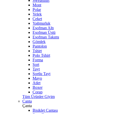
Sweatshirt
Mont
Polar
Yelek
Ceket
Yağmurluk
Eşofman Altı
Eşofman Üstü
Eşofman Takımı
Gömlek
Pantolon
Tshirt
Polo Tshirt
Forma
Şort
Tayt
Şortlu Tayt
Mayo
Atlet
Boxer
Çorap
Tüm Ürünler Giyim
Çanta
Çanta
Bisiklet Çantası