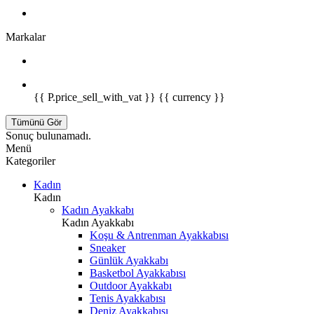
Markalar
{{ P.price_sell_with_vat }} {{ currency }}
Tümünü Gör
Sonuç bulunamadı.
Menü
Kategoriler
Kadın
Kadın
Kadın Ayakkabı
Kadın Ayakkabı
Koşu & Antrenman Ayakkabısı
Sneaker
Günlük Ayakkabı
Basketbol Ayakkabısı
Outdoor Ayakkabı
Tenis Ayakkabısı
Deniz Ayakkabısı