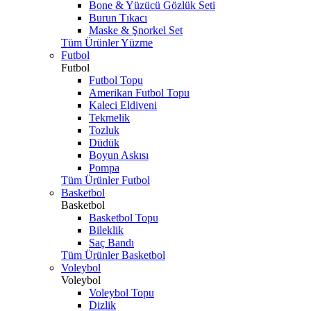
Bone & Yüzücü Gözlük Seti
Burun Tıkacı
Maske & Şnorkel Set
Tüm Ürünler Yüzme
Futbol
Futbol
Futbol Topu
Amerikan Futbol Topu
Kaleci Eldiveni
Tekmelik
Tozluk
Düdük
Boyun Askısı
Pompa
Tüm Ürünler Futbol
Basketbol
Basketbol
Basketbol Topu
Bileklik
Saç Bandı
Tüm Ürünler Basketbol
Voleybol
Voleybol
Voleybol Topu
Dizlik