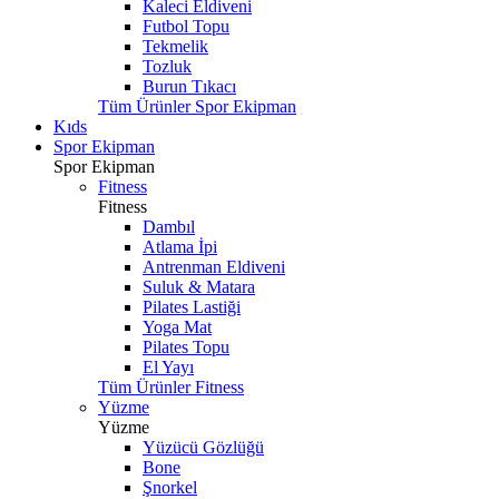
Kaleci Eldiveni
Futbol Topu
Tekmelik
Tozluk
Burun Tıkacı
Tüm Ürünler Spor Ekipman
Kıds
Spor Ekipman
Spor Ekipman
Fitness
Fitness
Dambıl
Atlama İpi
Antrenman Eldiveni
Suluk & Matara
Pilates Lastiği
Yoga Mat
Pilates Topu
El Yayı
Tüm Ürünler Fitness
Yüzme
Yüzme
Yüzücü Gözlüğü
Bone
Şnorkel