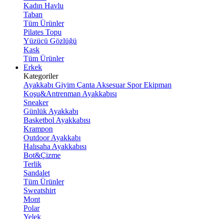
Kadın Havlu
Taban
Tüm Ürünler
Pilates Topu
Yüzücü Gözlüğü
Kask
Tüm Ürünler
Erkek
Kategoriler
Ayakkabı
Giyim
Çanta
Aksesuar
Spor Ekipman
Koşu&Antrenman Ayakkabısı
Sneaker
Günlük Ayakkabı
Basketbol Ayakkabısı
Krampon
Outdoor Ayakkabı
Halısaha Ayakkabısı
Bot&Çizme
Terlik
Sandalet
Tüm Ürünler
Sweatshirt
Mont
Polar
Yelek