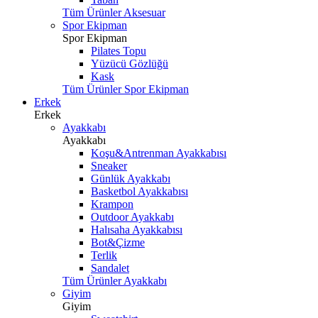
Tüm Ürünler Aksesuar
Spor Ekipman
Spor Ekipman
Pilates Topu
Yüzücü Gözlüğü
Kask
Tüm Ürünler Spor Ekipman
Erkek
Erkek
Ayakkabı
Ayakkabı
Koşu&Antrenman Ayakkabısı
Sneaker
Günlük Ayakkabı
Basketbol Ayakkabısı
Krampon
Outdoor Ayakkabı
Halısaha Ayakkabısı
Bot&Çizme
Terlik
Sandalet
Tüm Ürünler Ayakkabı
Giyim
Giyim