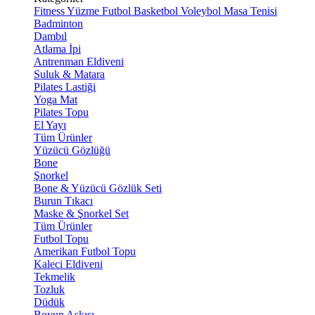
Fitness
Yüzme
Futbol
Basketbol
Voleybol
Masa Tenisi
Badminton
Dambıl
Atlama İpi
Antrenman Eldiveni
Suluk & Matara
Pilates Lastiği
Yoga Mat
Pilates Topu
El Yayı
Tüm Ürünler
Yüzücü Gözlüğü
Bone
Şnorkel
Bone & Yüzücü Gözlük Seti
Burun Tıkacı
Maske & Şnorkel Set
Tüm Ürünler
Futbol Topu
Amerikan Futbol Topu
Kaleci Eldiveni
Tekmelik
Tozluk
Düdük
Boyun Askısı