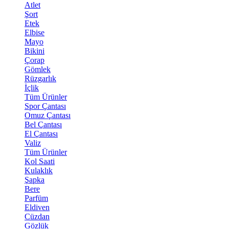
Atlet
Şort
Etek
Elbise
Mayo
Bikini
Çorap
Gömlek
Rüzgarlık
İçlik
Tüm Ürünler
Spor Çantası
Omuz Çantası
Bel Çantası
El Çantası
Valiz
Tüm Ürünler
Kol Saati
Kulaklık
Şapka
Bere
Parfüm
Eldiven
Cüzdan
Gözlük