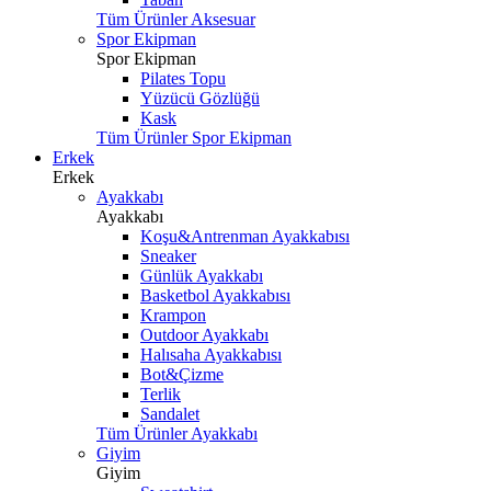
Tüm Ürünler Aksesuar
Spor Ekipman
Spor Ekipman
Pilates Topu
Yüzücü Gözlüğü
Kask
Tüm Ürünler Spor Ekipman
Erkek
Erkek
Ayakkabı
Ayakkabı
Koşu&Antrenman Ayakkabısı
Sneaker
Günlük Ayakkabı
Basketbol Ayakkabısı
Krampon
Outdoor Ayakkabı
Halısaha Ayakkabısı
Bot&Çizme
Terlik
Sandalet
Tüm Ürünler Ayakkabı
Giyim
Giyim