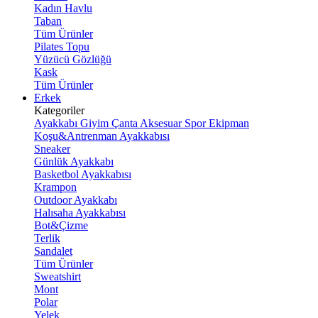
Kadın Havlu
Taban
Tüm Ürünler
Pilates Topu
Yüzücü Gözlüğü
Kask
Tüm Ürünler
Erkek
Kategoriler
Ayakkabı
Giyim
Çanta
Aksesuar
Spor Ekipman
Koşu&Antrenman Ayakkabısı
Sneaker
Günlük Ayakkabı
Basketbol Ayakkabısı
Krampon
Outdoor Ayakkabı
Halısaha Ayakkabısı
Bot&Çizme
Terlik
Sandalet
Tüm Ürünler
Sweatshirt
Mont
Polar
Yelek