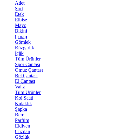
Atlet
Şort
Etek
Elbise
Mayo
Bikini
Çorap
Gömlek
Rüzgarlık
İçlik
Tüm Ürünler
Spor Çantası
Omuz Çantası
Bel Çantası
El Çantası
Valiz
Tüm Ürünler
Kol Saati
Kulaklık
Şapka
Bere
Parfüm
Eldiven
Cüzdan
Gözlük