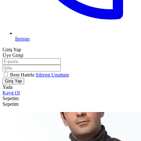
İletişim
Giriş Yap
Üye Girişi
Beni Hatırla
Şifremi Unuttum
Giriş Yap
Yada
Kayıt Ol
Sepetim
Sepetim