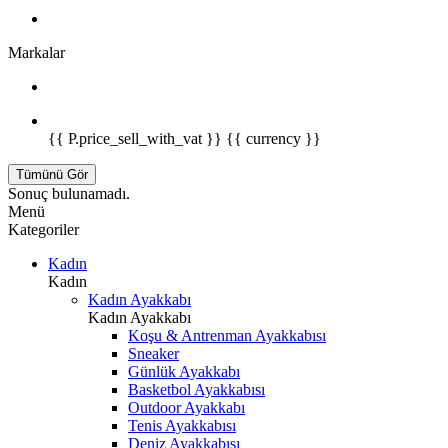
Markalar
{{ P.price_sell_with_vat }} {{ currency }}
Tümünü Gör
Sonuç bulunamadı.
Menü
Kategoriler
Kadın
Kadın
Kadın Ayakkabı
Kadın Ayakkabı
Koşu & Antrenman Ayakkabısı
Sneaker
Günlük Ayakkabı
Basketbol Ayakkabısı
Outdoor Ayakkabı
Tenis Ayakkabısı
Deniz Ayakkabısı