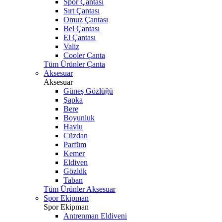
Spor Çantası
Sırt Çantası
Omuz Çantası
Bel Çantası
El Çantası
Valiz
Cooler Çanta
Tüm Ürünler Çanta
Aksesuar
Aksesuar
Güneş Gözlüğü
Şapka
Bere
Boyunluk
Havlu
Cüzdan
Parfüm
Kemer
Eldiven
Gözlük
Taban
Tüm Ürünler Aksesuar
Spor Ekipman
Spor Ekipman
Antrenman Eldiveni