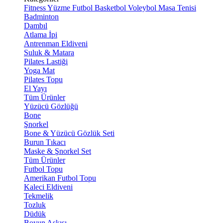
Fitness
Yüzme
Futbol
Basketbol
Voleybol
Masa Tenisi
Badminton
Dambıl
Atlama İpi
Antrenman Eldiveni
Suluk & Matara
Pilates Lastiği
Yoga Mat
Pilates Topu
El Yayı
Tüm Ürünler
Yüzücü Gözlüğü
Bone
Şnorkel
Bone & Yüzücü Gözlük Seti
Burun Tıkacı
Maske & Şnorkel Set
Tüm Ürünler
Futbol Topu
Amerikan Futbol Topu
Kaleci Eldiveni
Tekmelik
Tozluk
Düdük
Boyun Askısı