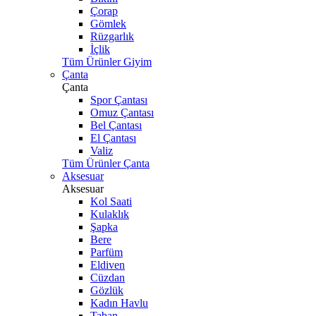
Çorap
Gömlek
Rüzgarlık
İçlik
Tüm Ürünler Giyim
Çanta
Çanta
Spor Çantası
Omuz Çantası
Bel Çantası
El Çantası
Valiz
Tüm Ürünler Çanta
Aksesuar
Aksesuar
Kol Saati
Kulaklık
Şapka
Bere
Parfüm
Eldiven
Cüzdan
Gözlük
Kadın Havlu
Taban