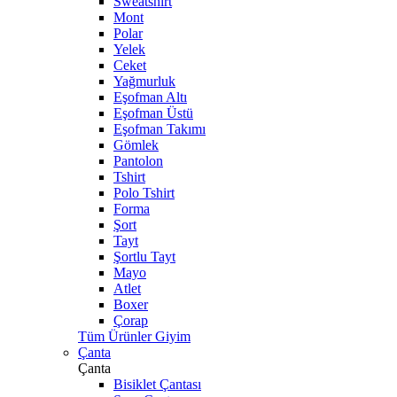
Sweatshirt
Mont
Polar
Yelek
Ceket
Yağmurluk
Eşofman Altı
Eşofman Üstü
Eşofman Takımı
Gömlek
Pantolon
Tshirt
Polo Tshirt
Forma
Şort
Tayt
Şortlu Tayt
Mayo
Atlet
Boxer
Çorap
Tüm Ürünler Giyim
Çanta
Çanta
Bisiklet Çantası