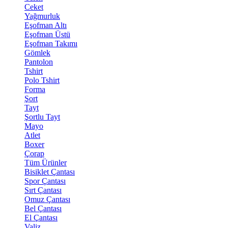
Ceket
Yağmurluk
Eşofman Altı
Eşofman Üstü
Eşofman Takımı
Gömlek
Pantolon
Tshirt
Polo Tshirt
Forma
Şort
Tayt
Şortlu Tayt
Mayo
Atlet
Boxer
Çorap
Tüm Ürünler
Bisiklet Çantası
Spor Çantası
Sırt Çantası
Omuz Çantası
Bel Çantası
El Çantası
Valiz