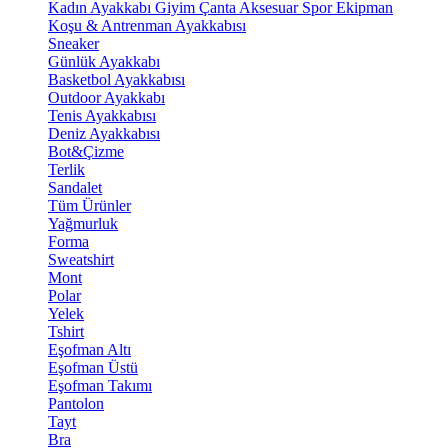
Kadın Ayakkabı
Giyim
Çanta
Aksesuar
Spor Ekipman
Koşu & Antrenman Ayakkabısı
Sneaker
Günlük Ayakkabı
Basketbol Ayakkabısı
Outdoor Ayakkabı
Tenis Ayakkabısı
Deniz Ayakkabısı
Bot&Çizme
Terlik
Sandalet
Tüm Ürünler
Yağmurluk
Forma
Sweatshirt
Mont
Polar
Yelek
Tshirt
Eşofman Altı
Eşofman Üstü
Eşofman Takımı
Pantolon
Tayt
Bra