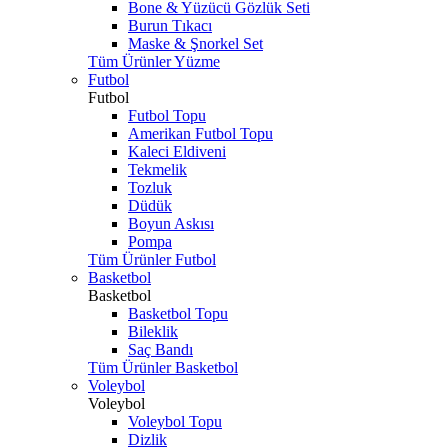
Bone & Yüzücü Gözlük Seti
Burun Tıkacı
Maske & Şnorkel Set
Tüm Ürünler Yüzme
Futbol
Futbol
Futbol Topu
Amerikan Futbol Topu
Kaleci Eldiveni
Tekmelik
Tozluk
Düdük
Boyun Askısı
Pompa
Tüm Ürünler Futbol
Basketbol
Basketbol
Basketbol Topu
Bileklik
Saç Bandı
Tüm Ürünler Basketbol
Voleybol
Voleybol
Voleybol Topu
Dizlik