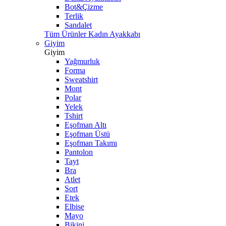
Bot&Çizme
Terlik
Sandalet
Tüm Ürünler Kadın Ayakkabı
Giyim
Giyim
Yağmurluk
Forma
Sweatshirt
Mont
Polar
Yelek
Tshirt
Eşofman Altı
Eşofman Üstü
Eşofman Takımı
Pantolon
Tayt
Bra
Atlet
Şort
Etek
Elbise
Mayo
Bikini