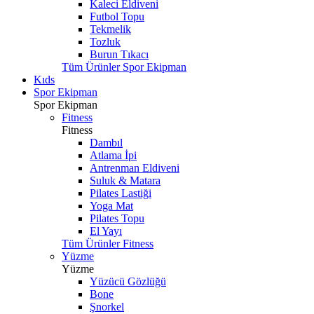
Kaleci Eldiveni
Futbol Topu
Tekmelik
Tozluk
Burun Tıkacı
Tüm Ürünler Spor Ekipman
Kıds
Spor Ekipman
Spor Ekipman
Fitness
Fitness
Dambıl
Atlama İpi
Antrenman Eldiveni
Suluk & Matara
Pilates Lastiği
Yoga Mat
Pilates Topu
El Yayı
Tüm Ürünler Fitness
Yüzme
Yüzme
Yüzücü Gözlüğü
Bone
Şnorkel