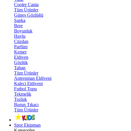
Cooler Çanta
Tüm Ürünler
Güneş Gözlüğü
Şapka
Bere
Boyunluk
Havlu
Cüzdan
Parfüm
Kemer
Eldiven
Gözlük
Taban
Tüm Ürünler
Antrenman Eldiveni
Kaleci Eldiveni
Futbol Topu
Tekmelik
Tozluk
Burun Tıkacı
Tüm Ürünler
Spor Ekipman
Kategoriler