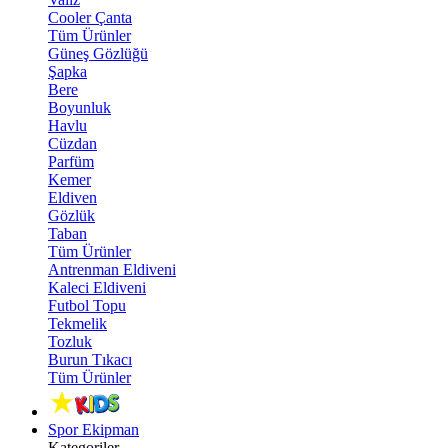
Cooler Çanta
Tüm Ürünler
Güneş Gözlüğü
Şapka
Bere
Boyunluk
Havlu
Cüzdan
Parfüm
Kemer
Eldiven
Gözlük
Taban
Tüm Ürünler
Antrenman Eldiveni
Kaleci Eldiveni
Futbol Topu
Tekmelik
Tozluk
Burun Tıkacı
Tüm Ürünler
Spor Ekipman
Kategoriler