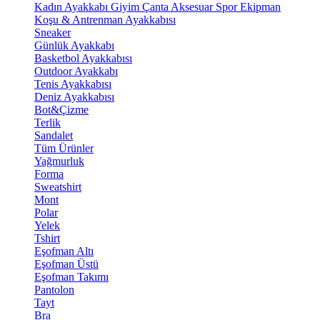
Kadın Ayakkabı
Giyim
Çanta
Aksesuar
Spor Ekipman
Koşu & Antrenman Ayakkabısı
Sneaker
Günlük Ayakkabı
Basketbol Ayakkabısı
Outdoor Ayakkabı
Tenis Ayakkabısı
Deniz Ayakkabısı
Bot&Çizme
Terlik
Sandalet
Tüm Ürünler
Yağmurluk
Forma
Sweatshirt
Mont
Polar
Yelek
Tshirt
Eşofman Altı
Eşofman Üstü
Eşofman Takımı
Pantolon
Tayt
Bra