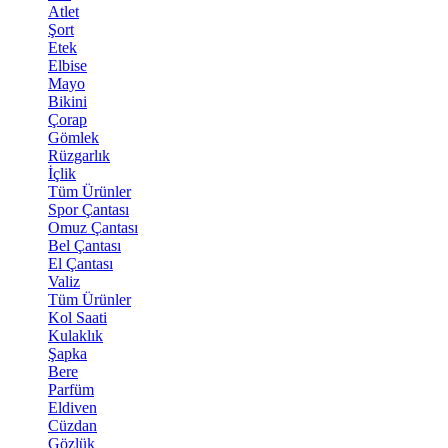
Atlet
Şort
Etek
Elbise
Mayo
Bikini
Çorap
Gömlek
Rüzgarlık
İçlik
Tüm Ürünler
Spor Çantası
Omuz Çantası
Bel Çantası
El Çantası
Valiz
Tüm Ürünler
Kol Saati
Kulaklık
Şapka
Bere
Parfüm
Eldiven
Cüzdan
Gözlük