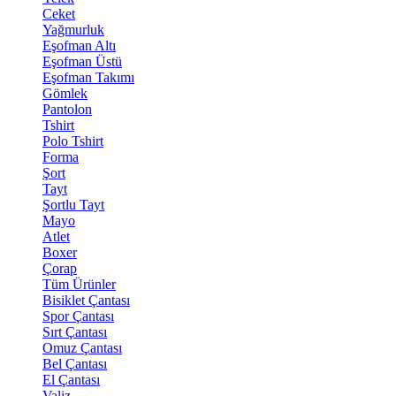
Ceket
Yağmurluk
Eşofman Altı
Eşofman Üstü
Eşofman Takımı
Gömlek
Pantolon
Tshirt
Polo Tshirt
Forma
Şort
Tayt
Şortlu Tayt
Mayo
Atlet
Boxer
Çorap
Tüm Ürünler
Bisiklet Çantası
Spor Çantası
Sırt Çantası
Omuz Çantası
Bel Çantası
El Çantası
Valiz