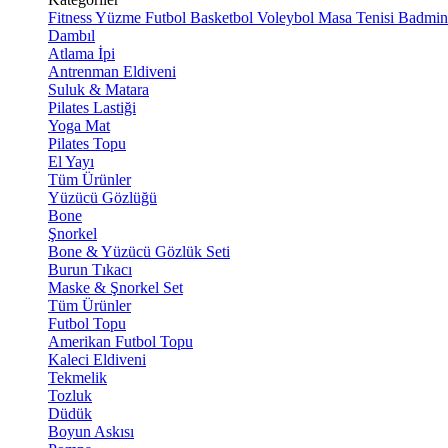
Fitness
Yüzme
Futbol
Basketbol
Voleybol
Masa Tenisi
Badmin
Dambıl
Atlama İpi
Antrenman Eldiveni
Suluk & Matara
Pilates Lastiği
Yoga Mat
Pilates Topu
El Yayı
Tüm Ürünler
Yüzücü Gözlüğü
Bone
Şnorkel
Bone & Yüzücü Gözlük Seti
Burun Tıkacı
Maske & Şnorkel Set
Tüm Ürünler
Futbol Topu
Amerikan Futbol Topu
Kaleci Eldiveni
Tekmelik
Tozluk
Düdük
Boyun Askısı