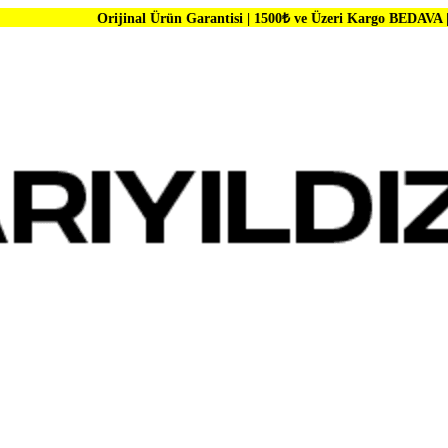
Orijinal Ürün Garantisi | 1500₺ ve Üzeri Kargo BEDAVA | Dünya Markal