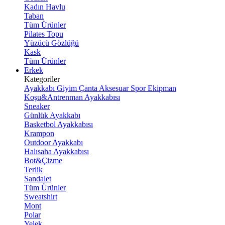
Kadın Havlu
Taban
Tüm Ürünler
Pilates Topu
Yüzücü Gözlüğü
Kask
Tüm Ürünler
Erkek
Kategoriler
Ayakkabı
Giyim
Çanta
Aksesuar
Spor Ekipman
Koşu&Antrenman Ayakkabısı
Sneaker
Günlük Ayakkabı
Basketbol Ayakkabısı
Krampon
Outdoor Ayakkabı
Halısaha Ayakkabısı
Bot&Çizme
Terlik
Sandalet
Tüm Ürünler
Sweatshirt
Mont
Polar
Yelek