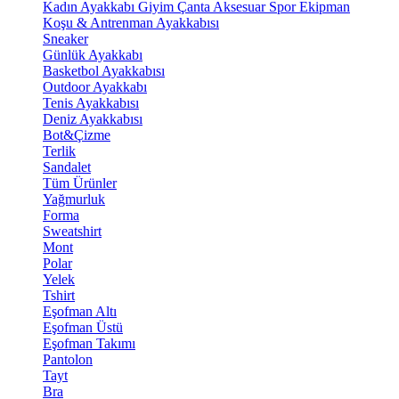
Kadın Ayakkabı
Giyim
Çanta
Aksesuar
Spor Ekipman
Koşu & Antrenman Ayakkabısı
Sneaker
Günlük Ayakkabı
Basketbol Ayakkabısı
Outdoor Ayakkabı
Tenis Ayakkabısı
Deniz Ayakkabısı
Bot&Çizme
Terlik
Sandalet
Tüm Ürünler
Yağmurluk
Forma
Sweatshirt
Mont
Polar
Yelek
Tshirt
Eşofman Altı
Eşofman Üstü
Eşofman Takımı
Pantolon
Tayt
Bra