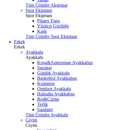
Tüm Ürünler Aksesuar
Spor Ekipman
Spor Ekipman
Pilates Topu
Yüzücü Gözlüğü
Kask
Tüm Ürünler Spor Ekipman
Erkek
Erkek
Ayakkabı
Ayakkabı
Koşu&Antrenman Ayakkabısı
Sneaker
Günlük Ayakkabı
Basketbol Ayakkabısı
Krampon
Outdoor Ayakkabı
Halısaha Ayakkabısı
Bot&Çizme
Terlik
Sandalet
Tüm Ürünler Ayakkabı
Giyim
Giyim