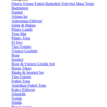
Fitness
Yüzme
Futbol
Basketbol
Voleybol
Masa Tenisi
Badminton
Dambıl
Atlama İpi
Antrenman Eldiveni
Suluk & Matara
Pilates Lastiği
Yoga Mat
Pilates Topu
El Yayı
Tüm Ürünler
Yüzücü Gözlüğü
Bone
Şnorkel
Bone & Yüzücü Gözlük Seti
Burun Tıkacı
Maske & Şnorkel Set
Tüm Ürünler
Futbol Topu
Amerikan Futbol Topu
Kaleci Eldiveni
Tekmelik
Tozluk
Düdük
Boyun Askısı