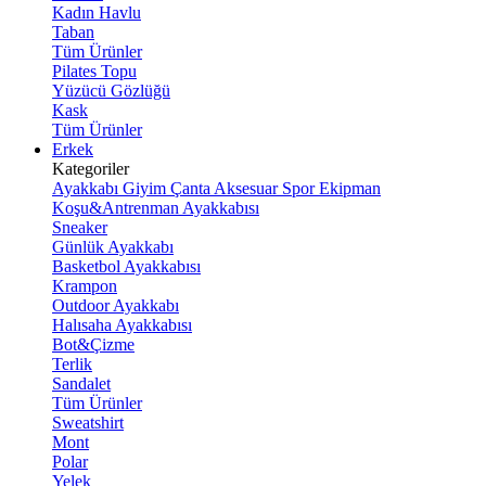
Kadın Havlu
Taban
Tüm Ürünler
Pilates Topu
Yüzücü Gözlüğü
Kask
Tüm Ürünler
Erkek
Kategoriler
Ayakkabı
Giyim
Çanta
Aksesuar
Spor Ekipman
Koşu&Antrenman Ayakkabısı
Sneaker
Günlük Ayakkabı
Basketbol Ayakkabısı
Krampon
Outdoor Ayakkabı
Halısaha Ayakkabısı
Bot&Çizme
Terlik
Sandalet
Tüm Ürünler
Sweatshirt
Mont
Polar
Yelek