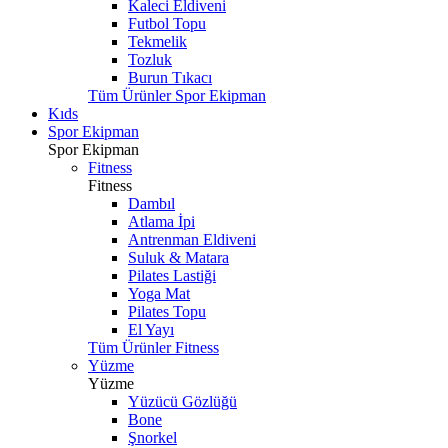
Kaleci Eldiveni
Futbol Topu
Tekmelik
Tozluk
Burun Tıkacı
Tüm Ürünler Spor Ekipman
Kıds
Spor Ekipman
Spor Ekipman
Fitness
Fitness
Dambıl
Atlama İpi
Antrenman Eldiveni
Suluk & Matara
Pilates Lastiği
Yoga Mat
Pilates Topu
El Yayı
Tüm Ürünler Fitness
Yüzme
Yüzme
Yüzücü Gözlüğü
Bone
Şnorkel