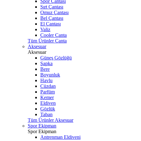
Spor Çantası
Sırt Çantası
Omuz Çantası
Bel Çantası
El Çantası
Valiz
Cooler Çanta
Tüm Ürünler Çanta
Aksesuar
Aksesuar
Güneş Gözlüğü
Şapka
Bere
Boyunluk
Havlu
Cüzdan
Parfüm
Kemer
Eldiven
Gözlük
Taban
Tüm Ürünler Aksesuar
Spor Ekipman
Spor Ekipman
Antrenman Eldiveni