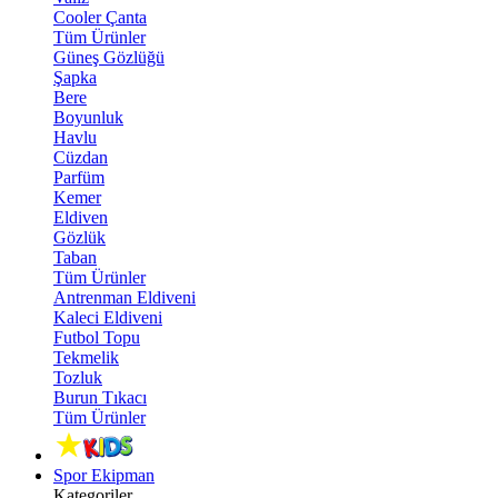
Cooler Çanta
Tüm Ürünler
Güneş Gözlüğü
Şapka
Bere
Boyunluk
Havlu
Cüzdan
Parfüm
Kemer
Eldiven
Gözlük
Taban
Tüm Ürünler
Antrenman Eldiveni
Kaleci Eldiveni
Futbol Topu
Tekmelik
Tozluk
Burun Tıkacı
Tüm Ürünler
Spor Ekipman
Kategoriler