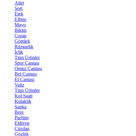
Atlet
Şort
Etek
Elbise
Mayo
Bikini
Çorap
Gömlek
Rüzgarlık
İçlik
Tüm Ürünler
Spor Çantası
Omuz Çantası
Bel Çantası
El Çantası
Valiz
Tüm Ürünler
Kol Saati
Kulaklık
Şapka
Bere
Parfüm
Eldiven
Cüzdan
Gözlük