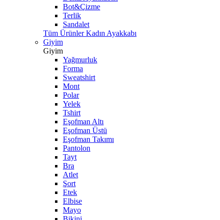
Bot&Çizme
Terlik
Sandalet
Tüm Ürünler Kadın Ayakkabı
Giyim
Giyim
Yağmurluk
Forma
Sweatshirt
Mont
Polar
Yelek
Tshirt
Eşofman Altı
Eşofman Üstü
Eşofman Takımı
Pantolon
Tayt
Bra
Atlet
Şort
Etek
Elbise
Mayo
Bikini