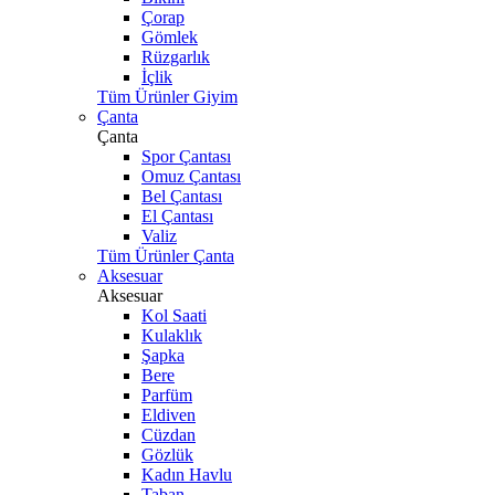
Çorap
Gömlek
Rüzgarlık
İçlik
Tüm Ürünler Giyim
Çanta
Çanta
Spor Çantası
Omuz Çantası
Bel Çantası
El Çantası
Valiz
Tüm Ürünler Çanta
Aksesuar
Aksesuar
Kol Saati
Kulaklık
Şapka
Bere
Parfüm
Eldiven
Cüzdan
Gözlük
Kadın Havlu
Taban