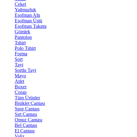
Ceket
Yağmurluk
Eşofman Altı
Eşofman Üstü
Eşofman Takımı
Gömlek
Pantolon
Tshirt
Polo Tshirt
Forma
Şort
Tayt
Şortlu Tayt
Mayo
Atlet
Boxer
Çorap
Tüm Ürünler
Bisiklet Çantası
Spor Çantası
Sırt Çantası
Omuz Çantası
Bel Çantası
El Çantası
Valiz