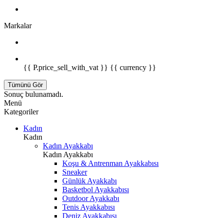
Markalar
{{ P.price_sell_with_vat }} {{ currency }}
Tümünü Gör
Sonuç bulunamadı.
Menü
Kategoriler
Kadın
Kadın
Kadın Ayakkabı
Kadın Ayakkabı
Koşu & Antrenman Ayakkabısı
Sneaker
Günlük Ayakkabı
Basketbol Ayakkabısı
Outdoor Ayakkabı
Tenis Ayakkabısı
Deniz Ayakkabısı