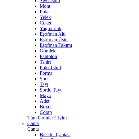
Sweatshirt
Mont
Polar
Yelek
Ceket
Yağmurluk
Eşofman Altı
Eşofman Üstü
Eşofman Takımı
Gömlek
Pantolon
Tshirt
Polo Tshirt
Forma
Şort
Tayt
Şortlu Tayt
Mayo
Atlet
Boxer
Çorap
Tüm Ürünler Giyim
Çanta
Çanta
Bisiklet Çantası