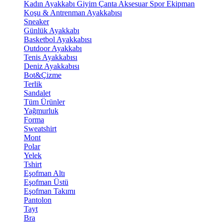
Kadın Ayakkabı
Giyim
Çanta
Aksesuar
Spor Ekipman
Koşu & Antrenman Ayakkabısı
Sneaker
Günlük Ayakkabı
Basketbol Ayakkabısı
Outdoor Ayakkabı
Tenis Ayakkabısı
Deniz Ayakkabısı
Bot&Çizme
Terlik
Sandalet
Tüm Ürünler
Yağmurluk
Forma
Sweatshirt
Mont
Polar
Yelek
Tshirt
Eşofman Altı
Eşofman Üstü
Eşofman Takımı
Pantolon
Tayt
Bra