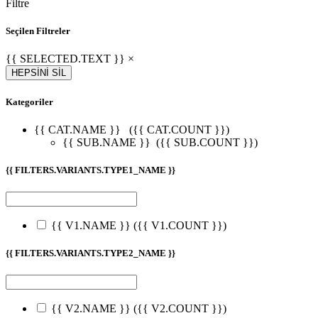
Filtre
Seçilen Filtreler
{{ SELECTED.TEXT }} ×
HEPSİNİ SİL
Kategoriler
{{ CAT.NAME }}
({{ CAT.COUNT }})
{{ SUB.NAME }}
({{ SUB.COUNT }})
{{ FILTERS.VARIANTS.TYPE1_NAME }}
{{ V1.NAME }}
({{ V1.COUNT }})
{{ FILTERS.VARIANTS.TYPE2_NAME }}
{{ V2.NAME }}
({{ V2.COUNT }})