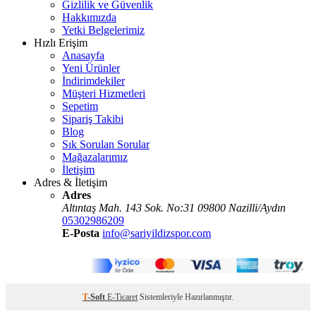
Gizlilik ve Güvenlik
Hakkımızda
Yetki Belgelerimiz
Hızlı Erişim
Anasayfa
Yeni Ürünler
İndirimdekiler
Müşteri Hizmetleri
Sepetim
Sipariş Takibi
Blog
Sık Sorulan Sorular
Mağazalarımız
İletişim
Adres & İletişim
Adres
Altıntaş Mah. 143 Sok. No:31 09800 Nazilli/Aydın
05302986209
E-Posta
info@sariyildizspor.com
T
-Soft
E-Ticaret
Sistemleriyle Hazırlanmıştır.