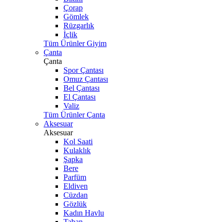
Çorap
Gömlek
Rüzgarlık
İçlik
Tüm Ürünler Giyim
Çanta
Çanta
Spor Çantası
Omuz Çantası
Bel Çantası
El Çantası
Valiz
Tüm Ürünler Çanta
Aksesuar
Aksesuar
Kol Saati
Kulaklık
Şapka
Bere
Parfüm
Eldiven
Cüzdan
Gözlük
Kadın Havlu
Taban