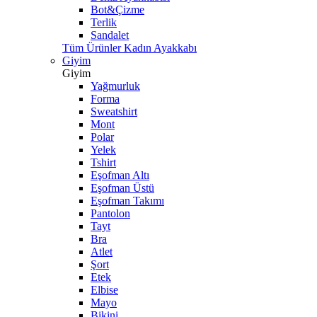
Bot&Çizme
Terlik
Sandalet
Tüm Ürünler Kadın Ayakkabı
Giyim
Giyim
Yağmurluk
Forma
Sweatshirt
Mont
Polar
Yelek
Tshirt
Eşofman Altı
Eşofman Üstü
Eşofman Takımı
Pantolon
Tayt
Bra
Atlet
Şort
Etek
Elbise
Mayo
Bikini