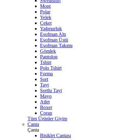
Sweatshirt
Mont
Polar
Yelek
Ceket
Yağmurluk
Eşofman Altı
Eşofman Üstü
Eşofman Takımı
Gömlek
Pantolon
Tshirt
Polo Tshirt
Forma
Şort
Tayt
Şortlu Tayt
Mayo
Atlet
Boxer
Çorap
Tüm Ürünler Giyim
Çanta
Çanta
Bisiklet Çantası