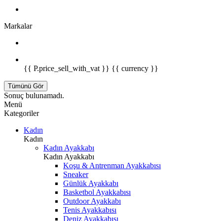
Markalar
{{ P.price_sell_with_vat }} {{ currency }}
Tümünü Gör
Sonuç bulunamadı.
Menü
Kategoriler
Kadın
Kadın
Kadın Ayakkabı
Kadın Ayakkabı
Koşu & Antrenman Ayakkabısı
Sneaker
Günlük Ayakkabı
Basketbol Ayakkabısı
Outdoor Ayakkabı
Tenis Ayakkabısı
Deniz Ayakkabısı