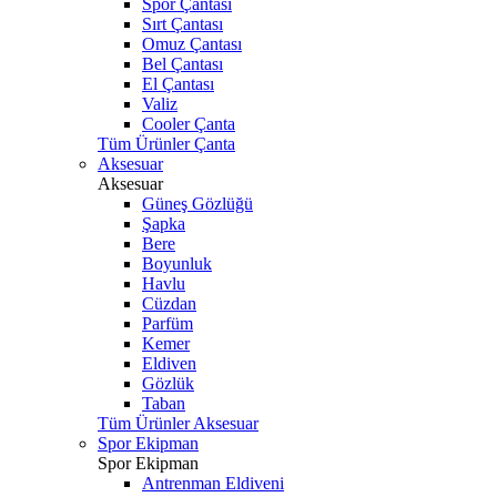
Spor Çantası
Sırt Çantası
Omuz Çantası
Bel Çantası
El Çantası
Valiz
Cooler Çanta
Tüm Ürünler Çanta
Aksesuar
Aksesuar
Güneş Gözlüğü
Şapka
Bere
Boyunluk
Havlu
Cüzdan
Parfüm
Kemer
Eldiven
Gözlük
Taban
Tüm Ürünler Aksesuar
Spor Ekipman
Spor Ekipman
Antrenman Eldiveni