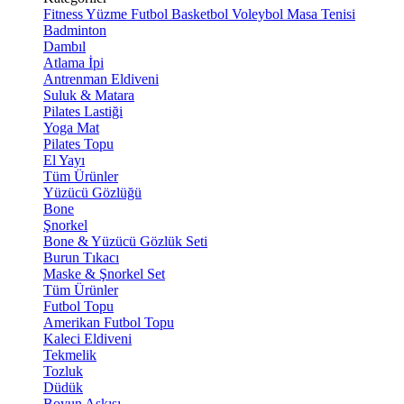
Fitness
Yüzme
Futbol
Basketbol
Voleybol
Masa Tenisi
Badminton
Dambıl
Atlama İpi
Antrenman Eldiveni
Suluk & Matara
Pilates Lastiği
Yoga Mat
Pilates Topu
El Yayı
Tüm Ürünler
Yüzücü Gözlüğü
Bone
Şnorkel
Bone & Yüzücü Gözlük Seti
Burun Tıkacı
Maske & Şnorkel Set
Tüm Ürünler
Futbol Topu
Amerikan Futbol Topu
Kaleci Eldiveni
Tekmelik
Tozluk
Düdük
Boyun Askısı