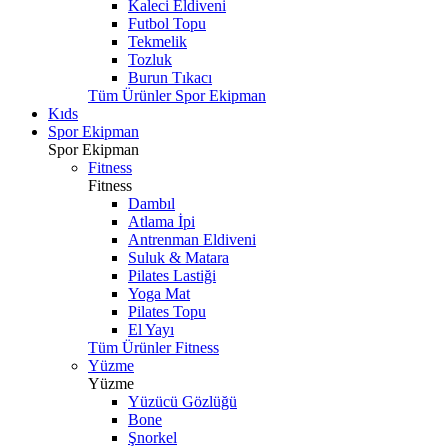
Kaleci Eldiveni
Futbol Topu
Tekmelik
Tozluk
Burun Tıkacı
Tüm Ürünler Spor Ekipman
Kıds
Spor Ekipman
Spor Ekipman
Fitness
Fitness
Dambıl
Atlama İpi
Antrenman Eldiveni
Suluk & Matara
Pilates Lastiği
Yoga Mat
Pilates Topu
El Yayı
Tüm Ürünler Fitness
Yüzme
Yüzme
Yüzücü Gözlüğü
Bone
Şnorkel