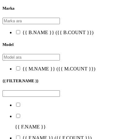
Marka
{{ B.NAME }}
({{ B.COUNT }})
Model
{{ M.NAME }}
({{ M.COUNT }})
{{ FILTER.NAME }}
{{ F.NAME }}
{{ F.NAME }}
({{ F.COUNT }})