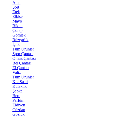
Atlet
Şort
Etek
Elbise
Mayo
Bikini
Çorap
Gömlek
Rüzgarlık
İçlik
Tüm Ürünler
Spor Çantası
Omuz Çantası
Bel Çantası
El Çantası
Valiz
Tüm Ürünler
Kol Saati
Kulaklık
Şapka
Bere
Parfüm
Eldiven
Cüzdan
Gözlük