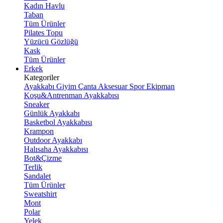
Kadın Havlu
Taban
Tüm Ürünler
Pilates Topu
Yüzücü Gözlüğü
Kask
Tüm Ürünler
Erkek
Kategoriler
Ayakkabı
Giyim
Çanta
Aksesuar
Spor Ekipman
Koşu&Antrenman Ayakkabısı
Sneaker
Günlük Ayakkabı
Basketbol Ayakkabısı
Krampon
Outdoor Ayakkabı
Halısaha Ayakkabısı
Bot&Çizme
Terlik
Sandalet
Tüm Ürünler
Sweatshirt
Mont
Polar
Yelek