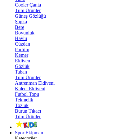
Cooler Çanta
Tüm Ürünler
Güneş Gözlüğü
Şapka
Bere
Boyunluk
Havlu
Cüzdan
Parfüm
Kemer
Eldiven
Gözlük
Taban
Tüm Ürünler
Antrenman Eldiveni
Kaleci Eldiveni
Futbol Topu
Tekmelik
Tozluk
Burun Tıkacı
Tüm Ürünler
Spor Ekipman
Kategoriler