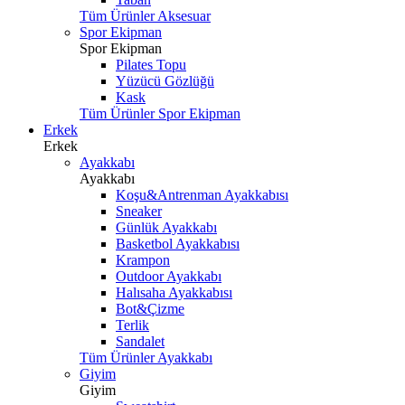
Tüm Ürünler Aksesuar
Spor Ekipman
Spor Ekipman
Pilates Topu
Yüzücü Gözlüğü
Kask
Tüm Ürünler Spor Ekipman
Erkek
Erkek
Ayakkabı
Ayakkabı
Koşu&Antrenman Ayakkabısı
Sneaker
Günlük Ayakkabı
Basketbol Ayakkabısı
Krampon
Outdoor Ayakkabı
Halısaha Ayakkabısı
Bot&Çizme
Terlik
Sandalet
Tüm Ürünler Ayakkabı
Giyim
Giyim