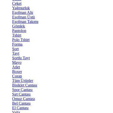
Ceket
Yağmurluk
Eşofman Altı
Eşofman Üstü
Eşofman Takımı
Gömlek
Pantolon
Tshirt
Polo Tshirt
Forma
Şort
Tayt
Şortlu Tayt
Mayo
Atlet
Boxer
Çorap
Tüm Ürünler
Bisiklet Çantası
Spor Çantası
Sırt Çantası
Omuz Çantası
Bel Çantası
El Çantası
Valiz