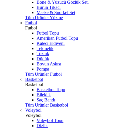
Bone & Yüzücü Gözlük Seti
Burun Tıkacı
Maske & Şnorkel Set
Tüm Ürünler Yüzme
Futbol
Futbol
Futbol Topu
Amerikan Futbol Topu
Kaleci Eldiveni
Tekmelik
Tozluk
Düdük
Boyun Askısı
Pompa
Tüm Ürünler Futbol
Basketbol
Basketbol
Basketbol Topu
Bileklik
Saç Bandı
Tüm Ürünler Basketbol
Voleybol
Voleybol
Voleybol Topu
Dizlik