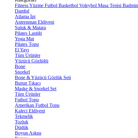
Fitness
Yüzme
Futbol
Basketbol
Voleybol
Masa Tenisi
Badmin
Dambıl
Atlama İpi
Antrenman Eldiveni
Suluk & Matara
Pilates Lastiği
Yoga Mat
Pilates Topu
El Yayı
Tüm Ürünler
Yüzücü Gözlüğü
Bone
Şnorkel
Bone & Yüzücü Gözlük Seti
Burun Tıkacı
Maske & Şnorkel Set
Tüm Ürünler
Futbol Topu
Amerikan Futbol Topu
Kaleci Eldiveni
Tekmelik
Tozluk
Düdük
Boyun Askısı