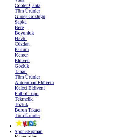
Cooler Çanta
Tüm Ürünler
Güneş Gözlüğü
Şapka
Bere
Boyunluk
Havlu
Cüzdan
Parfüm
Kemer
Eldiven
Gözlük
Taban
Tüm Ürünler
Antrenman Eldiveni
Kaleci Eldiveni
Futbol Topu
Tekmelik
Tozluk
Burun Tıkacı
Tüm Ürünler
Spor Ekipman
Kategoriler