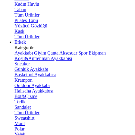
Kadın Havlu
Taban
Tüm Ürünler
Pilates Topu
Yüzücü Gözlüğü
Kask
Tüm Ürünler
Erkek
Kategoriler
Ayakkabı
Giyim
Çanta
Aksesuar
Spor Ekipman
Koşu&Antrenman Ayakkabısı
Sneaker
Günlük Ayakkabı
Basketbol Ayakkabısı
Krampon
Outdoor Ayakkabı
Halısaha Ayakkabısı
Bot&Çizme
Terlik
Sandalet
Tüm Ürünler
Sweatshirt
Mont
Polar
Yelek