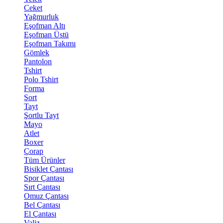
Ceket
Yağmurluk
Eşofman Altı
Eşofman Üstü
Eşofman Takımı
Gömlek
Pantolon
Tshirt
Polo Tshirt
Forma
Şort
Tayt
Şortlu Tayt
Mayo
Atlet
Boxer
Çorap
Tüm Ürünler
Bisiklet Çantası
Spor Çantası
Sırt Çantası
Omuz Çantası
Bel Çantası
El Çantası
Valiz