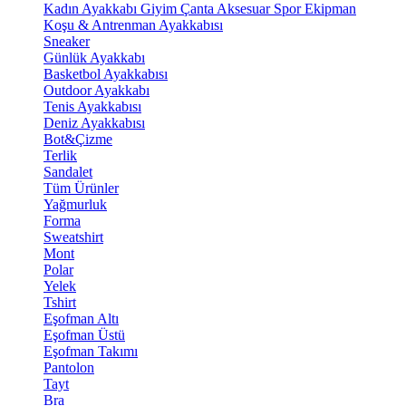
Kadın Ayakkabı
Giyim
Çanta
Aksesuar
Spor Ekipman
Koşu & Antrenman Ayakkabısı
Sneaker
Günlük Ayakkabı
Basketbol Ayakkabısı
Outdoor Ayakkabı
Tenis Ayakkabısı
Deniz Ayakkabısı
Bot&Çizme
Terlik
Sandalet
Tüm Ürünler
Yağmurluk
Forma
Sweatshirt
Mont
Polar
Yelek
Tshirt
Eşofman Altı
Eşofman Üstü
Eşofman Takımı
Pantolon
Tayt
Bra