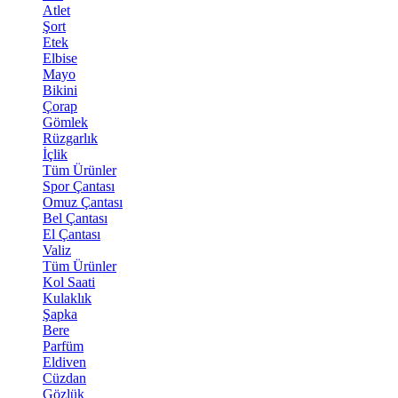
Atlet
Şort
Etek
Elbise
Mayo
Bikini
Çorap
Gömlek
Rüzgarlık
İçlik
Tüm Ürünler
Spor Çantası
Omuz Çantası
Bel Çantası
El Çantası
Valiz
Tüm Ürünler
Kol Saati
Kulaklık
Şapka
Bere
Parfüm
Eldiven
Cüzdan
Gözlük