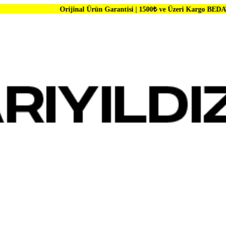
Orijinal Ürün Garantisi | 1500₺ ve Üzeri Kargo BEDAVA | Dünya Mar