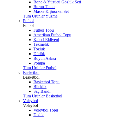
Bone & Yüzücü Gözlük Seti
Burun Tıkacı
Maske & Şnorkel Set
Tüm Ürünler Yüzme
Futbol
Futbol
Futbol Topu
Amerikan Futbol Topu
Kaleci Eldiveni
Tekmelik
Tozluk
Düdük
Boyun Askısı
Pompa
Tüm Ürünler Futbol
Basketbol
Basketbol
Basketbol Topu
Bileklik
Saç Bandı
Tüm Ürünler Basketbol
Voleybol
Voleybol
Voleybol Topu
Dizlik