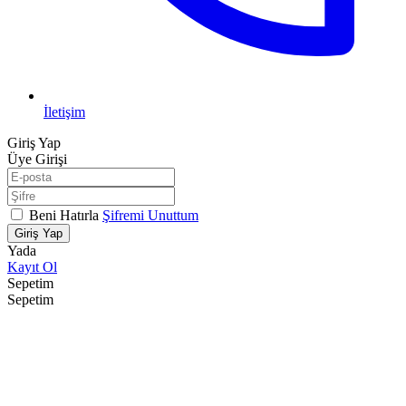
İletişim
Giriş Yap
Üye Girişi
Beni Hatırla
Şifremi Unuttum
Giriş Yap
Yada
Kayıt Ol
Sepetim
Sepetim