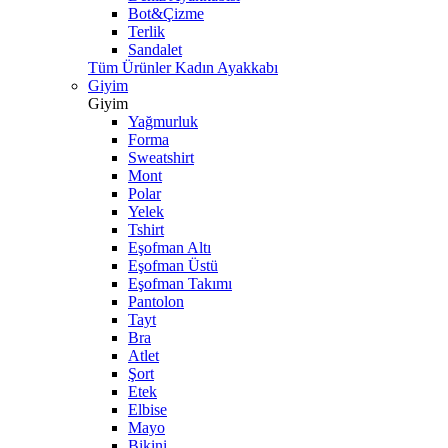
Bot&Çizme
Terlik
Sandalet
Tüm Ürünler Kadın Ayakkabı
Giyim
Giyim
Yağmurluk
Forma
Sweatshirt
Mont
Polar
Yelek
Tshirt
Eşofman Altı
Eşofman Üstü
Eşofman Takımı
Pantolon
Tayt
Bra
Atlet
Şort
Etek
Elbise
Mayo
Bikini