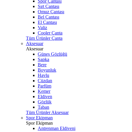
Spor Çantası
Sırt Çantası
Omuz Çantası
Bel Çantası
El Çantası
Valiz
Cooler Çanta
Tüm Ürünler Çanta
Aksesuar
Aksesuar
Güneş Gözlüğü
Şapka
Bere
Boyunluk
Havlu
Cüzdan
Parfüm
Kemer
Eldiven
Gözlük
Taban
Tüm Ürünler Aksesuar
Spor Ekipman
Spor Ekipman
Antrenman Eldiveni