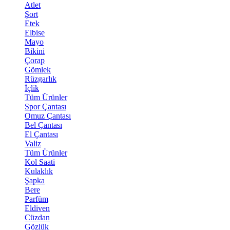
Atlet
Şort
Etek
Elbise
Mayo
Bikini
Çorap
Gömlek
Rüzgarlık
İçlik
Tüm Ürünler
Spor Çantası
Omuz Çantası
Bel Çantası
El Çantası
Valiz
Tüm Ürünler
Kol Saati
Kulaklık
Şapka
Bere
Parfüm
Eldiven
Cüzdan
Gözlük