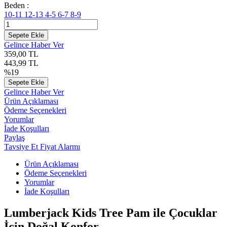
Beden :
10-11
12-13
4-5
6-7
8-9
Sepete Ekle
Gelince Haber Ver
359,00
TL
443,99
TL
%
19
Sepete Ekle
Gelince Haber Ver
Ürün Açıklaması
Ödeme Seçenekleri
Yorumlar
İade Koşulları
Paylaş
Tavsiye Et
Fiyat Alarmı
Ürün Açıklaması
Ödeme Seçenekleri
Yorumlar
İade Koşulları
Lumberjack Kids Tree Pam ile Çocuklar
İçin Doğal Konfor