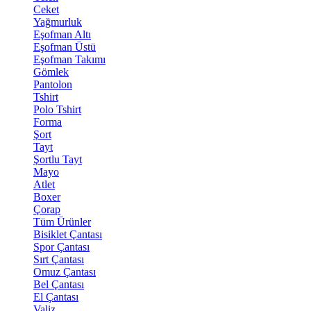
Ceket
Yağmurluk
Eşofman Altı
Eşofman Üstü
Eşofman Takımı
Gömlek
Pantolon
Tshirt
Polo Tshirt
Forma
Şort
Tayt
Şortlu Tayt
Mayo
Atlet
Boxer
Çorap
Tüm Ürünler
Bisiklet Çantası
Spor Çantası
Sırt Çantası
Omuz Çantası
Bel Çantası
El Çantası
Valiz