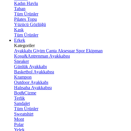
Kadın Havlu
Taban
Tüm Ürünler
Pilates Topu
Yüzücü Gözlüğü
Kask
Tüm Ürünler
Erkek
Kategoriler
Ayakkabı
Giyim
Çanta
Aksesuar
Spor Ekipman
Koşu&Antrenman Ayakkabısı
Sneaker
Günlük Ayakkabı
Basketbol Ayakkabısı
Krampon
Outdoor Ayakkabı
Halısaha Ayakkabısı
Bot&Çizme
Terlik
Sandalet
Tüm Ürünler
Sweatshirt
Mont
Polar
Yelek