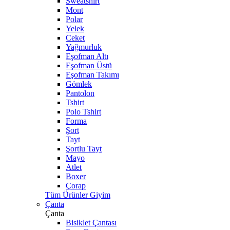
Sweatshirt
Mont
Polar
Yelek
Ceket
Yağmurluk
Eşofman Altı
Eşofman Üstü
Eşofman Takımı
Gömlek
Pantolon
Tshirt
Polo Tshirt
Forma
Şort
Tayt
Şortlu Tayt
Mayo
Atlet
Boxer
Çorap
Tüm Ürünler Giyim
Çanta
Çanta
Bisiklet Çantası