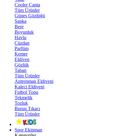
Cooler Çanta
Tüm Ürünler
Güneş Gözlüğü
Şapka
Bere
Boyunluk
Havlu
Cüzdan
Parfüm
Kemer
Eldiven
Gözlük
Taban
Tüm Ürünler
Antrenman Eldiveni
Kaleci Eldiveni
Futbol Topu
Tekmelik
Tozluk
Burun Tıkacı
Tüm Ürünler
Spor Ekipman
Kategoriler