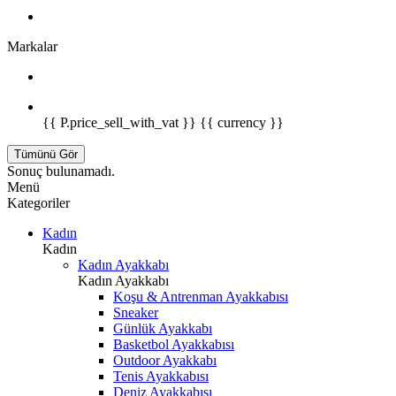
Markalar
{{ P.price_sell_with_vat }} {{ currency }}
Tümünü Gör
Sonuç bulunamadı.
Menü
Kategoriler
Kadın
Kadın
Kadın Ayakkabı
Kadın Ayakkabı
Koşu & Antrenman Ayakkabısı
Sneaker
Günlük Ayakkabı
Basketbol Ayakkabısı
Outdoor Ayakkabı
Tenis Ayakkabısı
Deniz Ayakkabısı