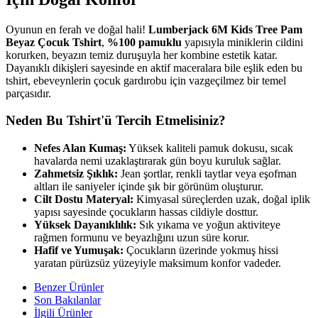
Oyunun en ferah ve doğal hali!
Lumberjack 6M Kids Tree Pam
Beyaz Çocuk Tshirt
,
%100 pamuklu
yapısıyla miniklerin cildini
korurken, beyazın temiz duruşuyla her kombine estetik katar.
Dayanıklı dikişleri sayesinde en aktif maceralara bile eşlik eden bu
tshirt, ebeveynlerin çocuk gardırobu için vazgeçilmez bir temel
parçasıdır.
Neden Bu Tshirt'ü Tercih Etmelisiniz?
Nefes Alan Kumaş:
Yüksek kaliteli pamuk dokusu, sıcak
havalarda nemi uzaklaştırarak gün boyu kuruluk sağlar.
Zahmetsiz Şıklık:
Jean şortlar, renkli taytlar veya eşofman
altları ile saniyeler içinde şık bir görünüm oluşturur.
Cilt Dostu Materyal:
Kimyasal süreçlerden uzak, doğal iplik
yapısı sayesinde çocukların hassas cildiyle dosttur.
Yüksek Dayanıklılık:
Sık yıkama ve yoğun aktiviteye
rağmen formunu ve beyazlığını uzun süre korur.
Hafif ve Yumuşak:
Çocukların üzerinde yokmuş hissi
yaratan pürüzsüz yüzeyiyle maksimum konfor vadeder.
Benzer Ürünler
Son Bakılanlar
İlgili Ürünler