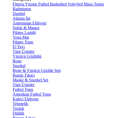
Fitness
Yüzme
Futbol
Basketbol
Voleybol
Masa Tenisi
Badminton
Dambıl
Atlama İpi
Antrenman Eldiveni
Suluk & Matara
Pilates Lastiği
Yoga Mat
Pilates Topu
El Yayı
Tüm Ürünler
Yüzücü Gözlüğü
Bone
Şnorkel
Bone & Yüzücü Gözlük Seti
Burun Tıkacı
Maske & Şnorkel Set
Tüm Ürünler
Futbol Topu
Amerikan Futbol Topu
Kaleci Eldiveni
Tekmelik
Tozluk
Düdük
Boyun Askısı