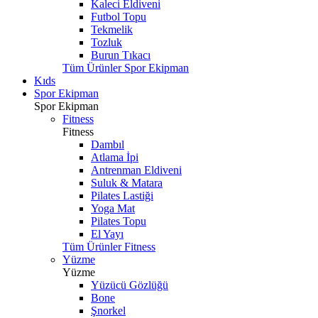
Kaleci Eldiveni
Futbol Topu
Tekmelik
Tozluk
Burun Tıkacı
Tüm Ürünler Spor Ekipman
Kıds
Spor Ekipman
Spor Ekipman
Fitness
Fitness
Dambıl
Atlama İpi
Antrenman Eldiveni
Suluk & Matara
Pilates Lastiği
Yoga Mat
Pilates Topu
El Yayı
Tüm Ürünler Fitness
Yüzme
Yüzme
Yüzücü Gözlüğü
Bone
Şnorkel