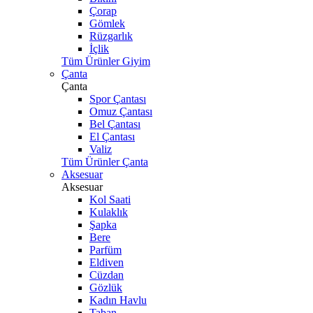
Çorap
Gömlek
Rüzgarlık
İçlik
Tüm Ürünler Giyim
Çanta
Çanta
Spor Çantası
Omuz Çantası
Bel Çantası
El Çantası
Valiz
Tüm Ürünler Çanta
Aksesuar
Aksesuar
Kol Saati
Kulaklık
Şapka
Bere
Parfüm
Eldiven
Cüzdan
Gözlük
Kadın Havlu
Taban