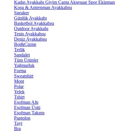
Kadın Ayakkabı
Giyim
Çanta
Aksesuar
Spor Ekipman
Koşu & Antrenman Ayakkabısı
Sneaker
Günlük Ayakkabı
Basketbol Ayakkabısı
Outdoor Ayakkabı
Tenis Ayakkabısı
Deniz Ayakkabısı
Bot&Çizme
Terlik
Sandalet
Tüm Ürünler
Yağmurluk
Forma
Sweatshirt
Mont
Polar
Yelek
Tshirt
Eşofman Altı
Eşofman Üstü
Eşofman Takımı
Pantolon
Tayt
Bra