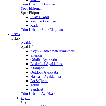
Tüm Ürünler Aksesuar
Spor Ekipman
Spor Ekipman
Pilates Topu
Yüzücü Gözlüğü
Kask
Tüm Ürünler Spor Ekipman
Erkek
Erkek
Ayakkabı
Ayakkabı
Koşu&Antrenman Ayakkabısı
Sneaker
Günlük Ayakkabı
Basketbol Ayakkabısı
Krampon
Outdoor Ayakkabı
Halısaha Ayakkabısı
Bot&Çizme
Terlik
Sandalet
Tüm Ürünler Ayakkabı
Giyim
Giyim