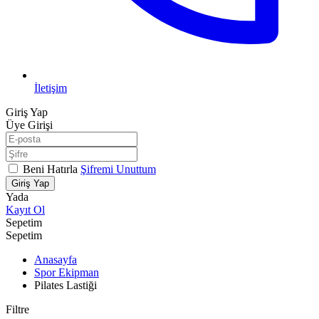
İletişim
Giriş Yap
Üye Girişi
Beni Hatırla
Şifremi Unuttum
Giriş Yap
Yada
Kayıt Ol
Sepetim
Sepetim
Anasayfa
Spor Ekipman
Pilates Lastiği
Filtre