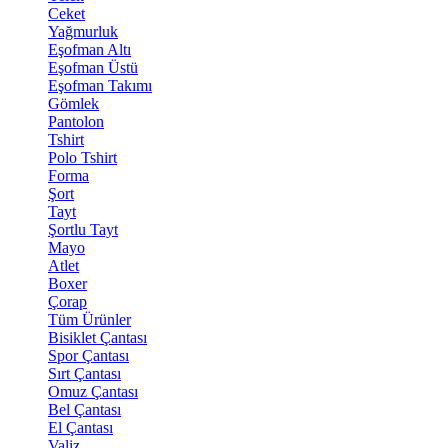
Ceket
Yağmurluk
Eşofman Altı
Eşofman Üstü
Eşofman Takımı
Gömlek
Pantolon
Tshirt
Polo Tshirt
Forma
Şort
Tayt
Şortlu Tayt
Mayo
Atlet
Boxer
Çorap
Tüm Ürünler
Bisiklet Çantası
Spor Çantası
Sırt Çantası
Omuz Çantası
Bel Çantası
El Çantası
Valiz