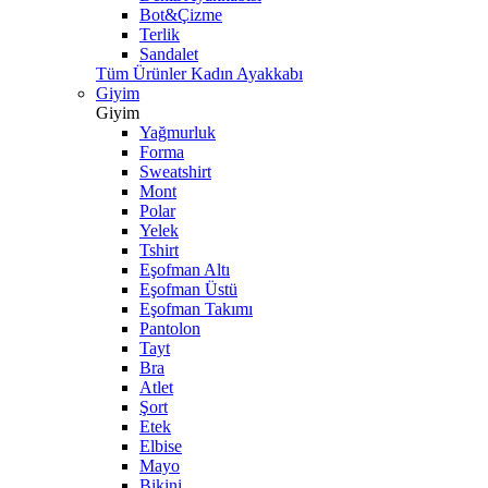
Bot&Çizme
Terlik
Sandalet
Tüm Ürünler Kadın Ayakkabı
Giyim
Giyim
Yağmurluk
Forma
Sweatshirt
Mont
Polar
Yelek
Tshirt
Eşofman Altı
Eşofman Üstü
Eşofman Takımı
Pantolon
Tayt
Bra
Atlet
Şort
Etek
Elbise
Mayo
Bikini