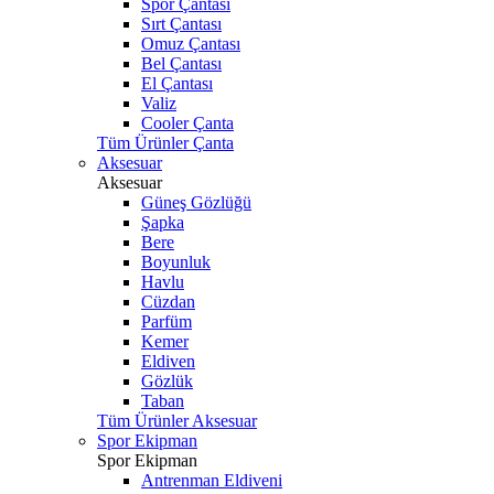
Spor Çantası
Sırt Çantası
Omuz Çantası
Bel Çantası
El Çantası
Valiz
Cooler Çanta
Tüm Ürünler Çanta
Aksesuar
Aksesuar
Güneş Gözlüğü
Şapka
Bere
Boyunluk
Havlu
Cüzdan
Parfüm
Kemer
Eldiven
Gözlük
Taban
Tüm Ürünler Aksesuar
Spor Ekipman
Spor Ekipman
Antrenman Eldiveni