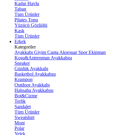
Kadın Havlu
Taban
Tüm Ürünler
Pilates Topu
Yüzücü Gözlüğü
Kask
Tüm Ürünler
Erkek
Kategoriler
Ayakkabı
Giyim
Çanta
Aksesuar
Spor Ekipman
Koşu&Antrenman Ayakkabısı
Sneaker
Günlük Ayakkabı
Basketbol Ayakkabısı
Krampon
Outdoor Ayakkabı
Halısaha Ayakkabısı
Bot&Çizme
Terlik
Sandalet
Tüm Ürünler
Sweatshirt
Mont
Polar
Yelek