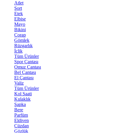
Atlet
Şort
Etek
Elbise
Mayo
Bikini
Çorap
Gömlek
Rüzgarlık
İçlik
Tüm Ürünler
Spor Çantası
Omuz Çantası
Bel Çantası
El Çantası
Valiz
Tüm Ürünler
Kol Saati
Kulaklık
Şapka
Bere
Parfüm
Eldiven
Cüzdan
Gözlük