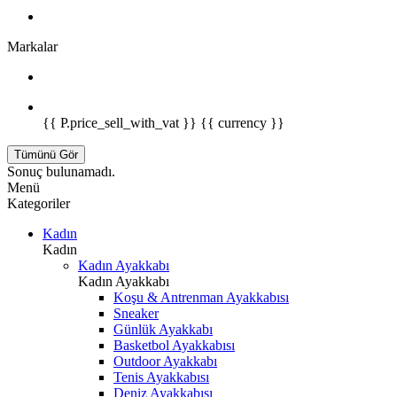
Markalar
{{ P.price_sell_with_vat }} {{ currency }}
Tümünü Gör
Sonuç bulunamadı.
Menü
Kategoriler
Kadın
Kadın
Kadın Ayakkabı
Kadın Ayakkabı
Koşu & Antrenman Ayakkabısı
Sneaker
Günlük Ayakkabı
Basketbol Ayakkabısı
Outdoor Ayakkabı
Tenis Ayakkabısı
Deniz Ayakkabısı