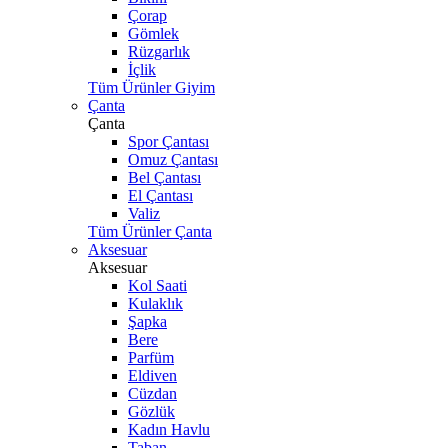
Çorap
Gömlek
Rüzgarlık
İçlik
Tüm Ürünler Giyim
Çanta
Çanta
Spor Çantası
Omuz Çantası
Bel Çantası
El Çantası
Valiz
Tüm Ürünler Çanta
Aksesuar
Aksesuar
Kol Saati
Kulaklık
Şapka
Bere
Parfüm
Eldiven
Cüzdan
Gözlük
Kadın Havlu
Taban