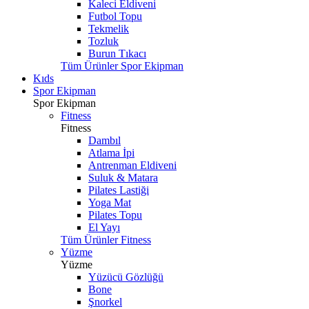
Kaleci Eldiveni
Futbol Topu
Tekmelik
Tozluk
Burun Tıkacı
Tüm Ürünler Spor Ekipman
Kıds
Spor Ekipman
Spor Ekipman
Fitness
Fitness
Dambıl
Atlama İpi
Antrenman Eldiveni
Suluk & Matara
Pilates Lastiği
Yoga Mat
Pilates Topu
El Yayı
Tüm Ürünler Fitness
Yüzme
Yüzme
Yüzücü Gözlüğü
Bone
Şnorkel