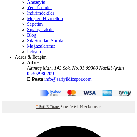
Anasayfa
Yeni Ürünler
İndirimdekiler
Müşteri Hizmetleri
Sepetim
Sipariş Takibi
Blog
Sık Sorulan Sorular
Mağazalarımız
İletişim
Adres & İletişim
Adres
Altıntaş Mah. 143 Sok. No:31 09800 Nazilli/Aydın
05302986209
E-Posta
info@sariyildizspor.com
T
-Soft
E-Ticaret
Sistemleriyle Hazırlanmıştır.