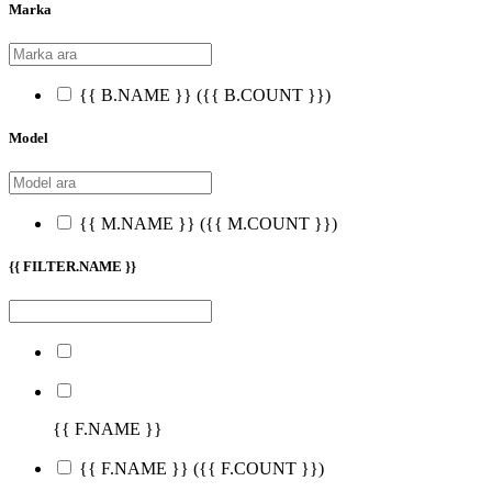
Marka
{{ B.NAME }}
({{ B.COUNT }})
Model
{{ M.NAME }}
({{ M.COUNT }})
{{ FILTER.NAME }}
{{ F.NAME }}
{{ F.NAME }}
({{ F.COUNT }})