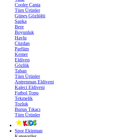
Cooler Çanta
Tüm Ürünler
Güneş Gözlüğü
Şapka
Bere
Boyunluk
Havlu
Cüzdan
Parfüm
Kemer
Eldiven
Gözlük
Taban
Tüm Ürünler
Antrenman Eldiveni
Kaleci Eldiveni
Futbol Topu
Tekmelik
Tozluk
Burun Tıkacı
Tüm Ürünler
Spor Ekipman
Kategoriler