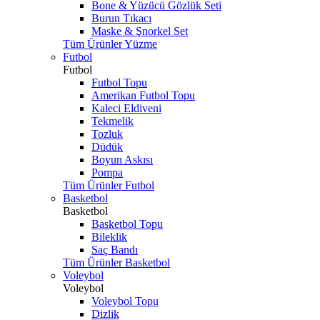
Bone & Yüzücü Gözlük Seti
Burun Tıkacı
Maske & Şnorkel Set
Tüm Ürünler Yüzme
Futbol
Futbol
Futbol Topu
Amerikan Futbol Topu
Kaleci Eldiveni
Tekmelik
Tozluk
Düdük
Boyun Askısı
Pompa
Tüm Ürünler Futbol
Basketbol
Basketbol
Basketbol Topu
Bileklik
Saç Bandı
Tüm Ürünler Basketbol
Voleybol
Voleybol
Voleybol Topu
Dizlik