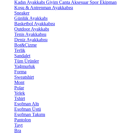
Kadın Ayakkabı
Giyim
Çanta
Aksesuar
Spor Ekipman
Koşu & Antrenman Ayakkabısı
Sneaker
Günlük Ayakkabı
Basketbol Ayakkabısı
Outdoor Ayakkabı
Tenis Ayakkabısı
Deniz Ayakkabısı
Bot&Çizme
Terlik
Sandalet
Tüm Ürünler
Yağmurluk
Forma
Sweatshirt
Mont
Polar
Yelek
Tshirt
Eşofman Altı
Eşofman Üstü
Eşofman Takımı
Pantolon
Tayt
Bra