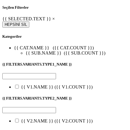
Seçilen Filtreler
{{ SELECTED.TEXT }} ×
HEPSİNİ SİL
Kategoriler
{{ CAT.NAME }}
({{ CAT.COUNT }})
{{ SUB.NAME }}
({{ SUB.COUNT }})
{{ FILTERS.VARIANTS.TYPE1_NAME }}
{{ V1.NAME }}
({{ V1.COUNT }})
{{ FILTERS.VARIANTS.TYPE2_NAME }}
{{ V2.NAME }}
({{ V2.COUNT }})