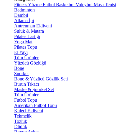
Fitness
Yüzme
Futbol
Basketbol
Voleybol
Masa Tenisi
Badminton
Dambıl
Atlama İpi
Antrenman Eldiveni
Suluk & Matara
Pilates Lastiği
Yoga Mat
Pilates Topu
El Yayı
Tüm Ürünler
Yüzücü Gözlüğü
Bone
Şnorkel
Bone & Yüzücü Gözlük Seti
Burun Tıkacı
Maske & Şnorkel Set
Tüm Ürünler
Futbol Topu
Amerikan Futbol Topu
Kaleci Eldiveni
Tekmelik
Tozluk
Düdük
Boyun Askısı