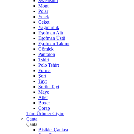
Sweatshirt
Mont
Polar
Yelek
Ceket
Yağmurluk
Eşofman Altı
Eşofman Üstü
Eşofman Takımı
Gömlek
Pantolon
Tshirt
Polo Tshirt
Forma
Şort
Tayt
Şortlu Tayt
Mayo
Atlet
Boxer
Çorap
Tüm Ürünler Giyim
Çanta
Çanta
Bisiklet Çantası