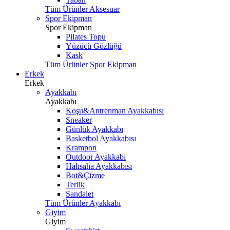
Tüm Ürünler Aksesuar
Spor Ekipman
Spor Ekipman
Pilates Topu
Yüzücü Gözlüğü
Kask
Tüm Ürünler Spor Ekipman
Erkek
Erkek
Ayakkabı
Ayakkabı
Koşu&Antrenman Ayakkabısı
Sneaker
Günlük Ayakkabı
Basketbol Ayakkabısı
Krampon
Outdoor Ayakkabı
Halısaha Ayakkabısı
Bot&Çizme
Terlik
Sandalet
Tüm Ürünler Ayakkabı
Giyim
Giyim