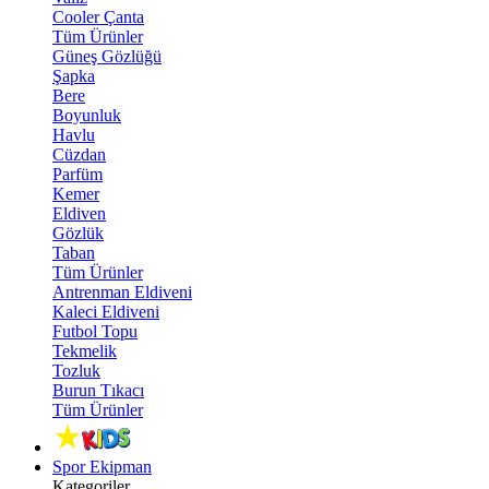
Cooler Çanta
Tüm Ürünler
Güneş Gözlüğü
Şapka
Bere
Boyunluk
Havlu
Cüzdan
Parfüm
Kemer
Eldiven
Gözlük
Taban
Tüm Ürünler
Antrenman Eldiveni
Kaleci Eldiveni
Futbol Topu
Tekmelik
Tozluk
Burun Tıkacı
Tüm Ürünler
Spor Ekipman
Kategoriler