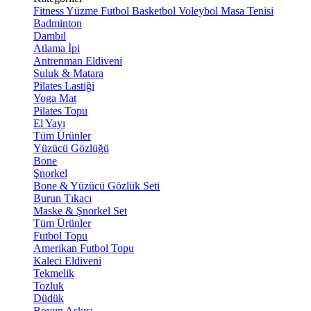
Fitness
Yüzme
Futbol
Basketbol
Voleybol
Masa Tenisi
Badminton
Dambıl
Atlama İpi
Antrenman Eldiveni
Suluk & Matara
Pilates Lastiği
Yoga Mat
Pilates Topu
El Yayı
Tüm Ürünler
Yüzücü Gözlüğü
Bone
Şnorkel
Bone & Yüzücü Gözlük Seti
Burun Tıkacı
Maske & Şnorkel Set
Tüm Ürünler
Futbol Topu
Amerikan Futbol Topu
Kaleci Eldiveni
Tekmelik
Tozluk
Düdük
Boyun Askısı