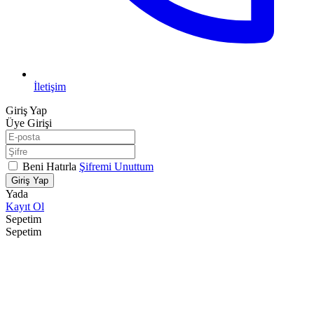
İletişim
Giriş Yap
Üye Girişi
Beni Hatırla
Şifremi Unuttum
Giriş Yap
Yada
Kayıt Ol
Sepetim
Sepetim