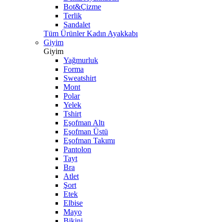
Bot&Çizme
Terlik
Sandalet
Tüm Ürünler Kadın Ayakkabı
Giyim
Giyim
Yağmurluk
Forma
Sweatshirt
Mont
Polar
Yelek
Tshirt
Eşofman Altı
Eşofman Üstü
Eşofman Takımı
Pantolon
Tayt
Bra
Atlet
Şort
Etek
Elbise
Mayo
Bikini