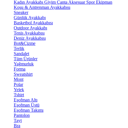
Kadın Ayakkabı
Giyim
Çanta
Aksesuar
Spor Ekipman
Koşu & Antrenman Ayakkabısı
Sneaker
Günlük Ayakkabı
Basketbol Ayakkabısı
Outdoor Ayakkabı
Tenis Ayakkabısı
Deniz Ayakkabısı
Bot&Çizme
Terlik
Sandalet
Tüm Ürünler
Yağmurluk
Forma
Sweatshirt
Mont
Polar
Yelek
Tshirt
Eşofman Altı
Eşofman Üstü
Eşofman Takımı
Pantolon
Tayt
Bra