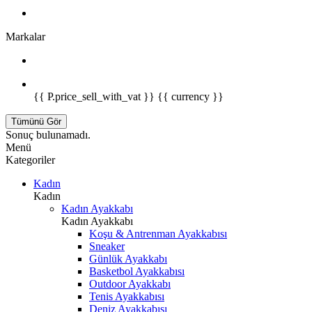
Markalar
{{ P.price_sell_with_vat }} {{ currency }}
Tümünü Gör
Sonuç bulunamadı.
Menü
Kategoriler
Kadın
Kadın
Kadın Ayakkabı
Kadın Ayakkabı
Koşu & Antrenman Ayakkabısı
Sneaker
Günlük Ayakkabı
Basketbol Ayakkabısı
Outdoor Ayakkabı
Tenis Ayakkabısı
Deniz Ayakkabısı