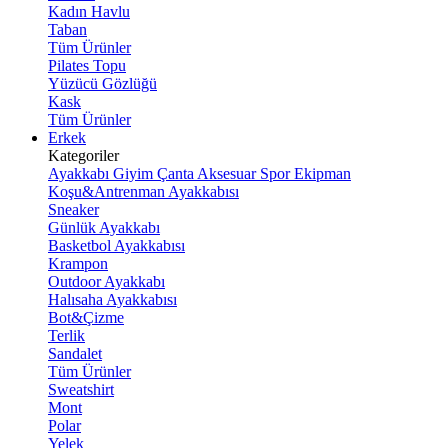
Kadın Havlu
Taban
Tüm Ürünler
Pilates Topu
Yüzücü Gözlüğü
Kask
Tüm Ürünler
Erkek
Kategoriler
Ayakkabı
Giyim
Çanta
Aksesuar
Spor Ekipman
Koşu&Antrenman Ayakkabısı
Sneaker
Günlük Ayakkabı
Basketbol Ayakkabısı
Krampon
Outdoor Ayakkabı
Halısaha Ayakkabısı
Bot&Çizme
Terlik
Sandalet
Tüm Ürünler
Sweatshirt
Mont
Polar
Yelek