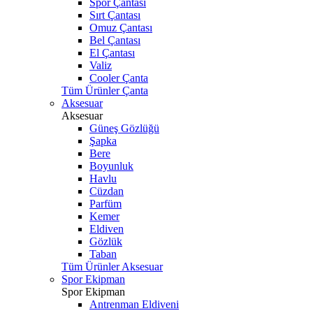
Spor Çantası
Sırt Çantası
Omuz Çantası
Bel Çantası
El Çantası
Valiz
Cooler Çanta
Tüm Ürünler Çanta
Aksesuar
Aksesuar
Güneş Gözlüğü
Şapka
Bere
Boyunluk
Havlu
Cüzdan
Parfüm
Kemer
Eldiven
Gözlük
Taban
Tüm Ürünler Aksesuar
Spor Ekipman
Spor Ekipman
Antrenman Eldiveni