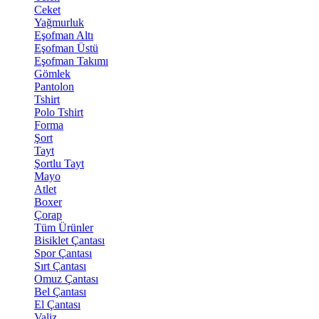
Ceket
Yağmurluk
Eşofman Altı
Eşofman Üstü
Eşofman Takımı
Gömlek
Pantolon
Tshirt
Polo Tshirt
Forma
Şort
Tayt
Şortlu Tayt
Mayo
Atlet
Boxer
Çorap
Tüm Ürünler
Bisiklet Çantası
Spor Çantası
Sırt Çantası
Omuz Çantası
Bel Çantası
El Çantası
Valiz