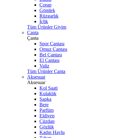
Çorap
Gömlek
Rüzgarlık
İçlik
Tüm Ürünler Giyim
Çanta
Çanta
Spor Çantası
Omuz Çantası
Bel Çantası
El Çantası
Valiz
Tüm Ürünler Çanta
Aksesuar
Aksesuar
Kol Saati
Kulaklık
Şapka
Bere
Parfüm
Eldiven
Cüzdan
Gözlük
Kadın Havlu
Taban