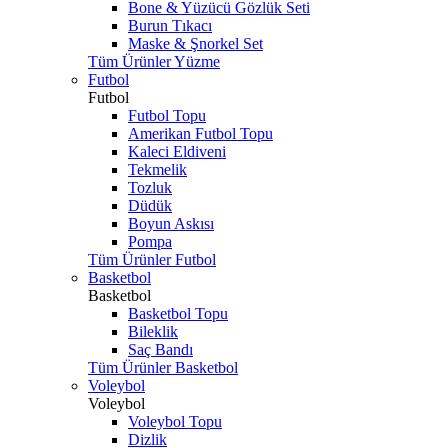
Bone & Yüzücü Gözlük Seti
Burun Tıkacı
Maske & Şnorkel Set
Tüm Ürünler Yüzme
Futbol
Futbol
Futbol Topu
Amerikan Futbol Topu
Kaleci Eldiveni
Tekmelik
Tozluk
Düdük
Boyun Askısı
Pompa
Tüm Ürünler Futbol
Basketbol
Basketbol
Basketbol Topu
Bileklik
Saç Bandı
Tüm Ürünler Basketbol
Voleybol
Voleybol
Voleybol Topu
Dizlik