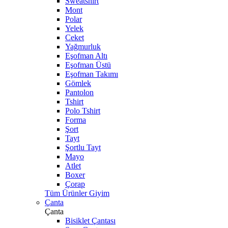
Sweatshirt
Mont
Polar
Yelek
Ceket
Yağmurluk
Eşofman Altı
Eşofman Üstü
Eşofman Takımı
Gömlek
Pantolon
Tshirt
Polo Tshirt
Forma
Şort
Tayt
Şortlu Tayt
Mayo
Atlet
Boxer
Çorap
Tüm Ürünler Giyim
Çanta
Çanta
Bisiklet Çantası