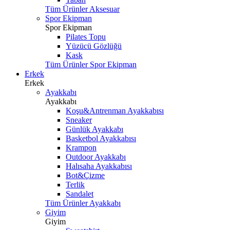
Tüm Ürünler Aksesuar
Spor Ekipman
Spor Ekipman
Pilates Topu
Yüzücü Gözlüğü
Kask
Tüm Ürünler Spor Ekipman
Erkek
Erkek
Ayakkabı
Ayakkabı
Koşu&Antrenman Ayakkabısı
Sneaker
Günlük Ayakkabı
Basketbol Ayakkabısı
Krampon
Outdoor Ayakkabı
Halısaha Ayakkabısı
Bot&Çizme
Terlik
Sandalet
Tüm Ürünler Ayakkabı
Giyim
Giyim