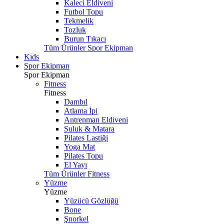
Kaleci Eldiveni
Futbol Topu
Tekmelik
Tozluk
Burun Tıkacı
Tüm Ürünler Spor Ekipman
Kıds
Spor Ekipman
Spor Ekipman
Fitness
Fitness
Dambıl
Atlama İpi
Antrenman Eldiveni
Suluk & Matara
Pilates Lastiği
Yoga Mat
Pilates Topu
El Yayı
Tüm Ürünler Fitness
Yüzme
Yüzme
Yüzücü Gözlüğü
Bone
Şnorkel