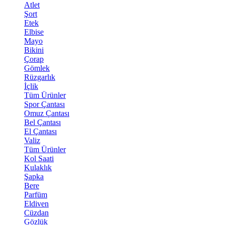
Atlet
Şort
Etek
Elbise
Mayo
Bikini
Çorap
Gömlek
Rüzgarlık
İçlik
Tüm Ürünler
Spor Çantası
Omuz Çantası
Bel Çantası
El Çantası
Valiz
Tüm Ürünler
Kol Saati
Kulaklık
Şapka
Bere
Parfüm
Eldiven
Cüzdan
Gözlük