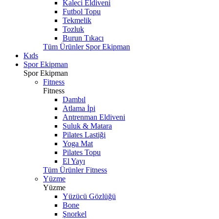
Kaleci Eldiveni
Futbol Topu
Tekmelik
Tozluk
Burun Tıkacı
Tüm Ürünler Spor Ekipman
Kıds
Spor Ekipman
Spor Ekipman
Fitness
Fitness
Dambıl
Atlama İpi
Antrenman Eldiveni
Suluk & Matara
Pilates Lastiği
Yoga Mat
Pilates Topu
El Yayı
Tüm Ürünler Fitness
Yüzme
Yüzme
Yüzücü Gözlüğü
Bone
Şnorkel