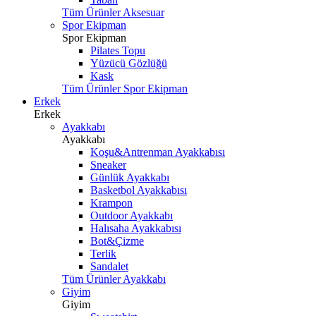
Tüm Ürünler Aksesuar
Spor Ekipman
Spor Ekipman
Pilates Topu
Yüzücü Gözlüğü
Kask
Tüm Ürünler Spor Ekipman
Erkek
Erkek
Ayakkabı
Ayakkabı
Koşu&Antrenman Ayakkabısı
Sneaker
Günlük Ayakkabı
Basketbol Ayakkabısı
Krampon
Outdoor Ayakkabı
Halısaha Ayakkabısı
Bot&Çizme
Terlik
Sandalet
Tüm Ürünler Ayakkabı
Giyim
Giyim