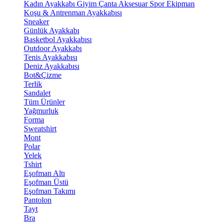
Kadın Ayakkabı
Giyim
Çanta
Aksesuar
Spor Ekipman
Koşu & Antrenman Ayakkabısı
Sneaker
Günlük Ayakkabı
Basketbol Ayakkabısı
Outdoor Ayakkabı
Tenis Ayakkabısı
Deniz Ayakkabısı
Bot&Çizme
Terlik
Sandalet
Tüm Ürünler
Yağmurluk
Forma
Sweatshirt
Mont
Polar
Yelek
Tshirt
Eşofman Altı
Eşofman Üstü
Eşofman Takımı
Pantolon
Tayt
Bra