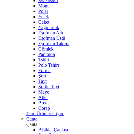
Sweatshirt
Mont
Polar
Yelek
Ceket
Yağmurluk
Eşofman Altı
Eşofman Üstü
Eşofman Takımı
Gömlek
Pantolon
Tshirt
Polo Tshirt
Forma
Şort
Tayt
Şortlu Tayt
Mayo
Atlet
Boxer
Çorap
Tüm Ürünler Giyim
Çanta
Çanta
Bisiklet Çantası