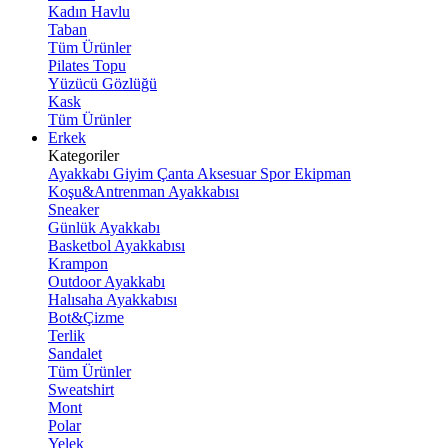
Kadın Havlu
Taban
Tüm Ürünler
Pilates Topu
Yüzücü Gözlüğü
Kask
Tüm Ürünler
Erkek
Kategoriler
Ayakkabı
Giyim
Çanta
Aksesuar
Spor Ekipman
Koşu&Antrenman Ayakkabısı
Sneaker
Günlük Ayakkabı
Basketbol Ayakkabısı
Krampon
Outdoor Ayakkabı
Halısaha Ayakkabısı
Bot&Çizme
Terlik
Sandalet
Tüm Ürünler
Sweatshirt
Mont
Polar
Yelek