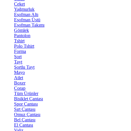
Ceket
Yağmurluk
Eşofman Altı
Eşofman Üstü
Eşofman Takımı
Gömlek
Pantolon
Tshirt
Polo Tshirt
Forma
Şort
Tayt
Şortlu Tayt
Mayo
Atlet
Boxer
Çorap
Tüm Ürünler
Bisiklet Çantası
Spor Çantası
Sırt Çantası
Omuz Çantası
Bel Çantası
El Çantası
Valiz