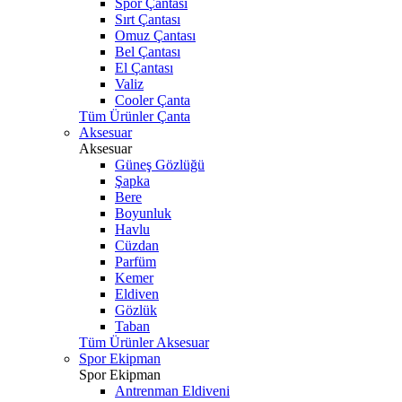
Spor Çantası
Sırt Çantası
Omuz Çantası
Bel Çantası
El Çantası
Valiz
Cooler Çanta
Tüm Ürünler Çanta
Aksesuar
Aksesuar
Güneş Gözlüğü
Şapka
Bere
Boyunluk
Havlu
Cüzdan
Parfüm
Kemer
Eldiven
Gözlük
Taban
Tüm Ürünler Aksesuar
Spor Ekipman
Spor Ekipman
Antrenman Eldiveni