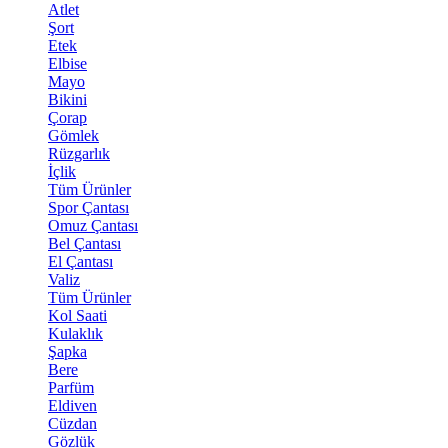
Atlet
Şort
Etek
Elbise
Mayo
Bikini
Çorap
Gömlek
Rüzgarlık
İçlik
Tüm Ürünler
Spor Çantası
Omuz Çantası
Bel Çantası
El Çantası
Valiz
Tüm Ürünler
Kol Saati
Kulaklık
Şapka
Bere
Parfüm
Eldiven
Cüzdan
Gözlük