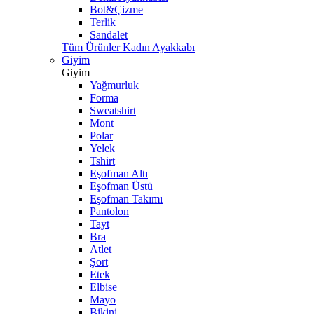
Bot&Çizme
Terlik
Sandalet
Tüm Ürünler Kadın Ayakkabı
Giyim
Giyim
Yağmurluk
Forma
Sweatshirt
Mont
Polar
Yelek
Tshirt
Eşofman Altı
Eşofman Üstü
Eşofman Takımı
Pantolon
Tayt
Bra
Atlet
Şort
Etek
Elbise
Mayo
Bikini