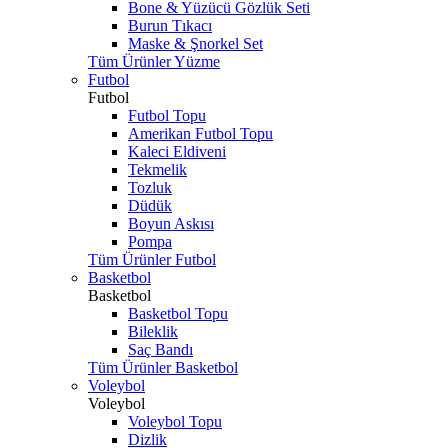
Bone & Yüzücü Gözlük Seti
Burun Tıkacı
Maske & Şnorkel Set
Tüm Ürünler Yüzme
Futbol
Futbol
Futbol Topu
Amerikan Futbol Topu
Kaleci Eldiveni
Tekmelik
Tozluk
Düdük
Boyun Askısı
Pompa
Tüm Ürünler Futbol
Basketbol
Basketbol
Basketbol Topu
Bileklik
Saç Bandı
Tüm Ürünler Basketbol
Voleybol
Voleybol
Voleybol Topu
Dizlik