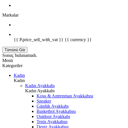
Markalar
{{ P.price_sell_with_vat }} {{ currency }}
Tümünü Gör
Sonuç bulunamadı.
Menü
Kategoriler
Kadın
Kadın
Kadın Ayakkabı
Kadın Ayakkabı
Koşu & Antrenman Ayakkabısı
Sneaker
Günlük Ayakkabı
Basketbol Ayakkabısı
Outdoor Ayakkabı
Tenis Ayakkabısı
Deniz Ayakkabısı