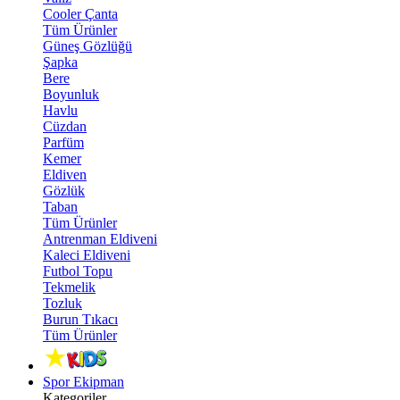
Cooler Çanta
Tüm Ürünler
Güneş Gözlüğü
Şapka
Bere
Boyunluk
Havlu
Cüzdan
Parfüm
Kemer
Eldiven
Gözlük
Taban
Tüm Ürünler
Antrenman Eldiveni
Kaleci Eldiveni
Futbol Topu
Tekmelik
Tozluk
Burun Tıkacı
Tüm Ürünler
Spor Ekipman
Kategoriler