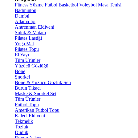
Fitness
Yüzme
Futbol
Basketbol
Voleybol
Masa Tenisi
Badminton
Dambıl
Atlama İpi
Antrenman Eldiveni
Suluk & Matara
Pilates Lastiği
Yoga Mat
Pilates Topu
El Yayı
Tüm Ürünler
Yüzücü Gözlüğü
Bone
Şnorkel
Bone & Yüzücü Gözlük Seti
Burun Tıkacı
Maske & Şnorkel Set
Tüm Ürünler
Futbol Topu
Amerikan Futbol Topu
Kaleci Eldiveni
Tekmelik
Tozluk
Düdük
Boyun Askısı