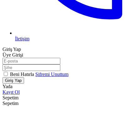
İletişim
Giriş Yap
Üye Girişi
Beni Hatırla
Şifremi Unuttum
Giriş Yap
Yada
Kayıt Ol
Sepetim
Sepetim