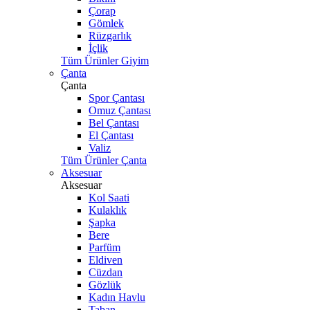
Çorap
Gömlek
Rüzgarlık
İçlik
Tüm Ürünler Giyim
Çanta
Çanta
Spor Çantası
Omuz Çantası
Bel Çantası
El Çantası
Valiz
Tüm Ürünler Çanta
Aksesuar
Aksesuar
Kol Saati
Kulaklık
Şapka
Bere
Parfüm
Eldiven
Cüzdan
Gözlük
Kadın Havlu
Taban