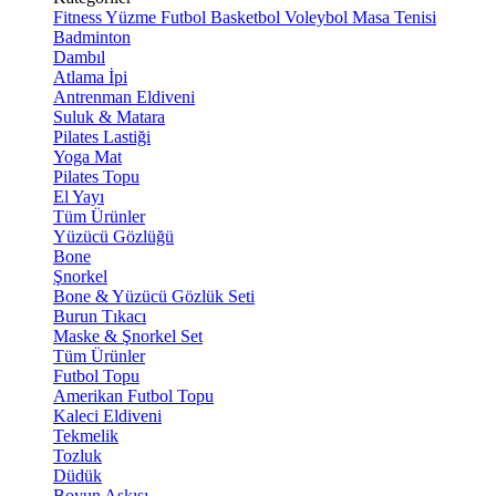
Fitness
Yüzme
Futbol
Basketbol
Voleybol
Masa Tenisi
Badminton
Dambıl
Atlama İpi
Antrenman Eldiveni
Suluk & Matara
Pilates Lastiği
Yoga Mat
Pilates Topu
El Yayı
Tüm Ürünler
Yüzücü Gözlüğü
Bone
Şnorkel
Bone & Yüzücü Gözlük Seti
Burun Tıkacı
Maske & Şnorkel Set
Tüm Ürünler
Futbol Topu
Amerikan Futbol Topu
Kaleci Eldiveni
Tekmelik
Tozluk
Düdük
Boyun Askısı