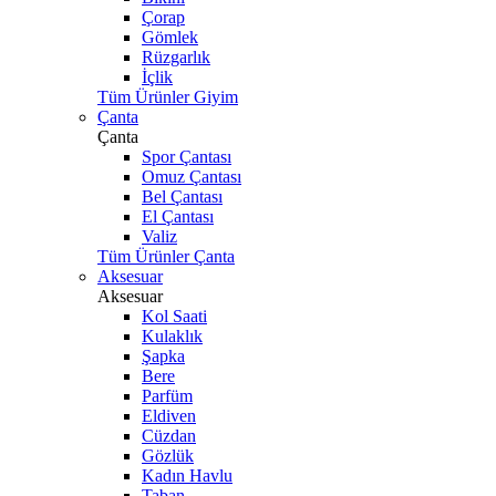
Çorap
Gömlek
Rüzgarlık
İçlik
Tüm Ürünler Giyim
Çanta
Çanta
Spor Çantası
Omuz Çantası
Bel Çantası
El Çantası
Valiz
Tüm Ürünler Çanta
Aksesuar
Aksesuar
Kol Saati
Kulaklık
Şapka
Bere
Parfüm
Eldiven
Cüzdan
Gözlük
Kadın Havlu
Taban