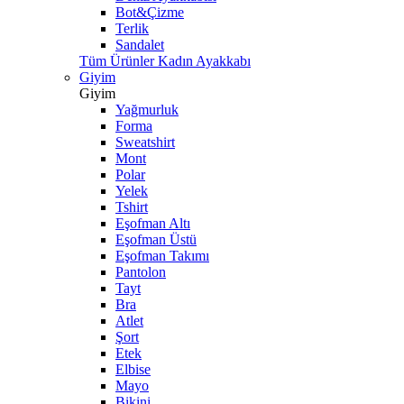
Bot&Çizme
Terlik
Sandalet
Tüm Ürünler Kadın Ayakkabı
Giyim
Giyim
Yağmurluk
Forma
Sweatshirt
Mont
Polar
Yelek
Tshirt
Eşofman Altı
Eşofman Üstü
Eşofman Takımı
Pantolon
Tayt
Bra
Atlet
Şort
Etek
Elbise
Mayo
Bikini