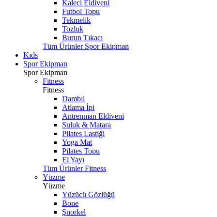
Kaleci Eldiveni
Futbol Topu
Tekmelik
Tozluk
Burun Tıkacı
Tüm Ürünler Spor Ekipman
Kıds
Spor Ekipman
Spor Ekipman
Fitness
Fitness
Dambıl
Atlama İpi
Antrenman Eldiveni
Suluk & Matara
Pilates Lastiği
Yoga Mat
Pilates Topu
El Yayı
Tüm Ürünler Fitness
Yüzme
Yüzme
Yüzücü Gözlüğü
Bone
Şnorkel