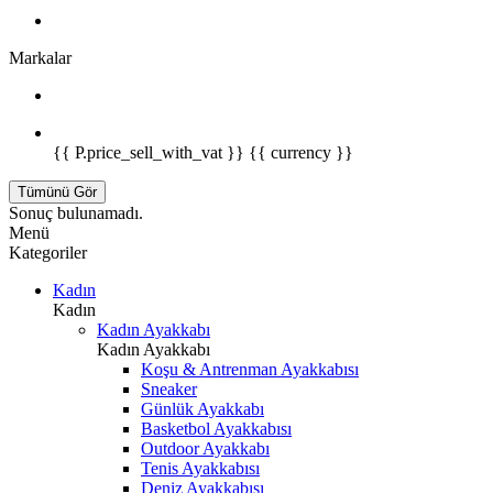
Markalar
{{ P.price_sell_with_vat }} {{ currency }}
Tümünü Gör
Sonuç bulunamadı.
Menü
Kategoriler
Kadın
Kadın
Kadın Ayakkabı
Kadın Ayakkabı
Koşu & Antrenman Ayakkabısı
Sneaker
Günlük Ayakkabı
Basketbol Ayakkabısı
Outdoor Ayakkabı
Tenis Ayakkabısı
Deniz Ayakkabısı