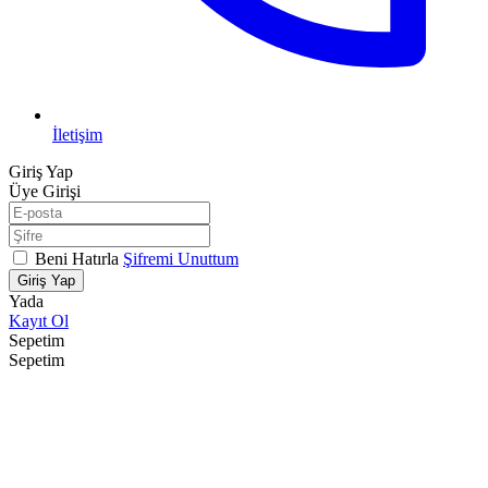
İletişim
Giriş Yap
Üye Girişi
Beni Hatırla
Şifremi Unuttum
Giriş Yap
Yada
Kayıt Ol
Sepetim
Sepetim