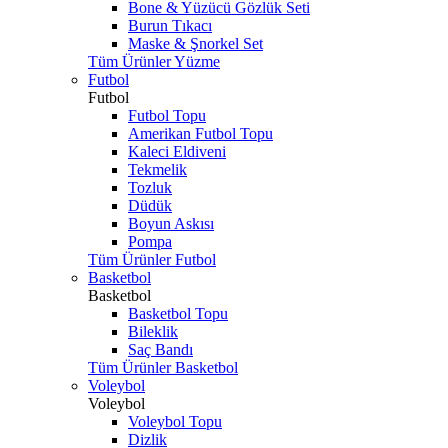
Bone & Yüzücü Gözlük Seti
Burun Tıkacı
Maske & Şnorkel Set
Tüm Ürünler Yüzme
Futbol
Futbol
Futbol Topu
Amerikan Futbol Topu
Kaleci Eldiveni
Tekmelik
Tozluk
Düdük
Boyun Askısı
Pompa
Tüm Ürünler Futbol
Basketbol
Basketbol
Basketbol Topu
Bileklik
Saç Bandı
Tüm Ürünler Basketbol
Voleybol
Voleybol
Voleybol Topu
Dizlik