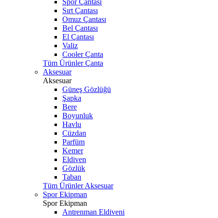
Spor Çantası
Sırt Çantası
Omuz Çantası
Bel Çantası
El Çantası
Valiz
Cooler Çanta
Tüm Ürünler Çanta
Aksesuar
Aksesuar
Güneş Gözlüğü
Şapka
Bere
Boyunluk
Havlu
Cüzdan
Parfüm
Kemer
Eldiven
Gözlük
Taban
Tüm Ürünler Aksesuar
Spor Ekipman
Spor Ekipman
Antrenman Eldiveni