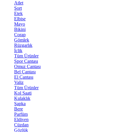
Atlet
Şort
Etek
Elbise
Mayo
Bikini
Çorap
Gömlek
Rüzgarlık
İçlik
Tüm Ürünler
Spor Çantası
Omuz Çantası
Bel Çantası
El Çantası
Valiz
Tüm Ürünler
Kol Saati
Kulaklık
Şapka
Bere
Parfüm
Eldiven
Cüzdan
Gözlük