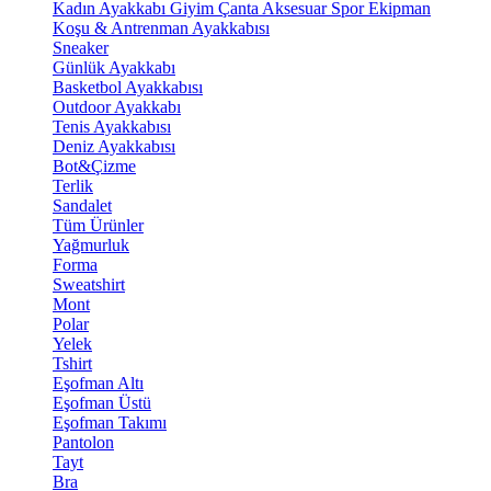
Kadın Ayakkabı
Giyim
Çanta
Aksesuar
Spor Ekipman
Koşu & Antrenman Ayakkabısı
Sneaker
Günlük Ayakkabı
Basketbol Ayakkabısı
Outdoor Ayakkabı
Tenis Ayakkabısı
Deniz Ayakkabısı
Bot&Çizme
Terlik
Sandalet
Tüm Ürünler
Yağmurluk
Forma
Sweatshirt
Mont
Polar
Yelek
Tshirt
Eşofman Altı
Eşofman Üstü
Eşofman Takımı
Pantolon
Tayt
Bra