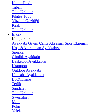
Kadın Havlu
Taban
Tüm Ürünler
Pilates Topu
Yüzücü Gözlüğü
Kask
Tüm Ürünler
Erkek
Kategoriler
Ayakkabı
Giyim
Çanta
Aksesuar
Spor Ekipman
Koşu&Antrenman Ayakkabısı
Sneaker
Günlük Ayakkabı
Basketbol Ayakkabısı
Krampon
Outdoor Ayakkabı
Halısaha Ayakkabısı
Bot&Çizme
Terlik
Sandalet
Tüm Ürünler
Sweatshirt
Mont
Polar
Yelek