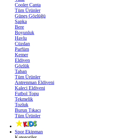
Cooler Çanta
Tüm Ürünler
Güneş Gözlüğü
Şapka
Bere
Boyunluk
Havlu
Cüzdan
Parfüm
Kemer
Eldiven
Gözlük
Taban
Tüm Ürünler
Antrenman Eldiveni
Kaleci Eldiveni
Futbol Topu
Tekmelik
Tozluk
Burun Tıkacı
Tüm Ürünler
Spor Ekipman
Kategoriler