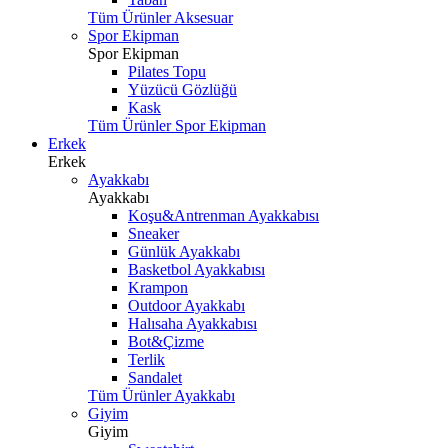
Tüm Ürünler Aksesuar
Spor Ekipman
Spor Ekipman
Pilates Topu
Yüzücü Gözlüğü
Kask
Tüm Ürünler Spor Ekipman
Erkek
Erkek
Ayakkabı
Ayakkabı
Koşu&Antrenman Ayakkabısı
Sneaker
Günlük Ayakkabı
Basketbol Ayakkabısı
Krampon
Outdoor Ayakkabı
Halısaha Ayakkabısı
Bot&Çizme
Terlik
Sandalet
Tüm Ürünler Ayakkabı
Giyim
Giyim