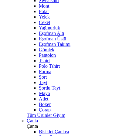
Sweatshirt
Mont
Polar
Yelek
Ceket
Yağmurluk
Eşofman Altı
Eşofman Üstü
Eşofman Takımı
Gömlek
Pantolon
Tshirt
Polo Tshirt
Forma
Şort
Tayt
Şortlu Tayt
Mayo
Atlet
Boxer
Çorap
Tüm Ürünler Giyim
Çanta
Çanta
Bisiklet Çantası