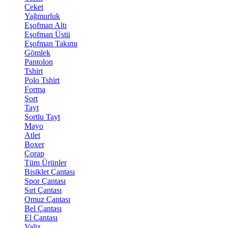
Ceket
Yağmurluk
Eşofman Altı
Eşofman Üstü
Eşofman Takımı
Gömlek
Pantolon
Tshirt
Polo Tshirt
Forma
Şort
Tayt
Şortlu Tayt
Mayo
Atlet
Boxer
Çorap
Tüm Ürünler
Bisiklet Çantası
Spor Çantası
Sırt Çantası
Omuz Çantası
Bel Çantası
El Çantası
Valiz