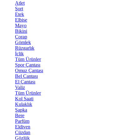
Atlet
Şort
Etek
Elbise
Mayo
Bikini
Çorap
Gömlek
Rüzgarlık
İçlik
Tüm Ürünler
Spor Çantası
Omuz Çantası
Bel Çantası
El Çantası
Valiz
Tüm Ürünler
Kol Saati
Kulaklık
Şapka
Bere
Parfüm
Eldiven
Cüzdan
Gözlük