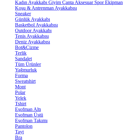
Kadın Ayakkabı
Giyim
Çanta
Aksesuar
Spor Ekipman
Koşu & Antrenman Ayakkabısı
Sneaker
Günlük Ayakkabı
Basketbol Ayakkabısı
Outdoor Ayakkabı
Tenis Ayakkabısı
Deniz Ayakkabısı
Bot&Çizme
Terlik
Sandalet
Tüm Ürünler
Yağmurluk
Forma
Sweatshirt
Mont
Polar
Yelek
Tshirt
Eşofman Altı
Eşofman Üstü
Eşofman Takımı
Pantolon
Tayt
Bra