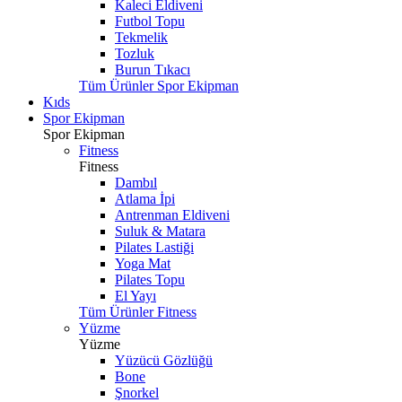
Kaleci Eldiveni
Futbol Topu
Tekmelik
Tozluk
Burun Tıkacı
Tüm Ürünler Spor Ekipman
Kıds
Spor Ekipman
Spor Ekipman
Fitness
Fitness
Dambıl
Atlama İpi
Antrenman Eldiveni
Suluk & Matara
Pilates Lastiği
Yoga Mat
Pilates Topu
El Yayı
Tüm Ürünler Fitness
Yüzme
Yüzme
Yüzücü Gözlüğü
Bone
Şnorkel