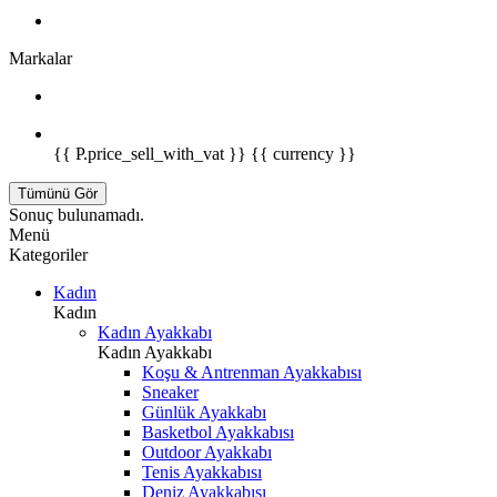
Markalar
{{ P.price_sell_with_vat }} {{ currency }}
Tümünü Gör
Sonuç bulunamadı.
Menü
Kategoriler
Kadın
Kadın
Kadın Ayakkabı
Kadın Ayakkabı
Koşu & Antrenman Ayakkabısı
Sneaker
Günlük Ayakkabı
Basketbol Ayakkabısı
Outdoor Ayakkabı
Tenis Ayakkabısı
Deniz Ayakkabısı