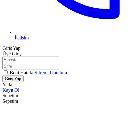
İletişim
Giriş Yap
Üye Girişi
Beni Hatırla
Şifremi Unuttum
Giriş Yap
Yada
Kayıt Ol
Sepetim
Sepetim