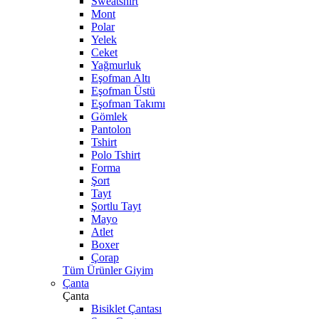
Sweatshirt
Mont
Polar
Yelek
Ceket
Yağmurluk
Eşofman Altı
Eşofman Üstü
Eşofman Takımı
Gömlek
Pantolon
Tshirt
Polo Tshirt
Forma
Şort
Tayt
Şortlu Tayt
Mayo
Atlet
Boxer
Çorap
Tüm Ürünler Giyim
Çanta
Çanta
Bisiklet Çantası