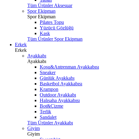
Tüm Ürünler Aksesuar
Spor Ekipman
Spor Ekipman
Pilates Topu
Yüzücü Gözlüğü
Kask
Tüm Ürünler Spor Ekipman
Erkek
Erkek
Ayakkabı
Ayakkabı
Koşu&Antrenman Ayakkabısı
Sneaker
Günlük Ayakkabı
Basketbol Ayakkabısı
Krampon
Outdoor Ayakkabı
Halısaha Ayakkabısı
Bot&Çizme
Terlik
Sandalet
Tüm Ürünler Ayakkabı
Giyim
Giyim