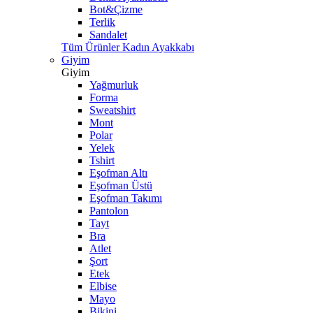
Bot&Çizme
Terlik
Sandalet
Tüm Ürünler Kadın Ayakkabı
Giyim
Giyim
Yağmurluk
Forma
Sweatshirt
Mont
Polar
Yelek
Tshirt
Eşofman Altı
Eşofman Üstü
Eşofman Takımı
Pantolon
Tayt
Bra
Atlet
Şort
Etek
Elbise
Mayo
Bikini