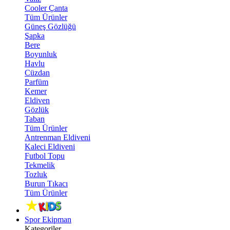
Cooler Çanta
Tüm Ürünler
Güneş Gözlüğü
Şapka
Bere
Boyunluk
Havlu
Cüzdan
Parfüm
Kemer
Eldiven
Gözlük
Taban
Tüm Ürünler
Antrenman Eldiveni
Kaleci Eldiveni
Futbol Topu
Tekmelik
Tozluk
Burun Tıkacı
Tüm Ürünler
Spor Ekipman
Kategoriler