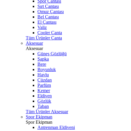
Spor Çantası
Sırt Çantası
Omuz Çantası
Bel Çantası
El Çantası
Valiz
Cooler Çanta
Tüm Ürünler Çanta
Aksesuar
Aksesuar
Güneş Gözlüğü
Şapka
Bere
Boyunluk
Havlu
Cüzdan
Parfüm
Kemer
Eldiven
Gözlük
Taban
Tüm Ürünler Aksesuar
Spor Ekipman
Spor Ekipman
Antrenman Eldiveni