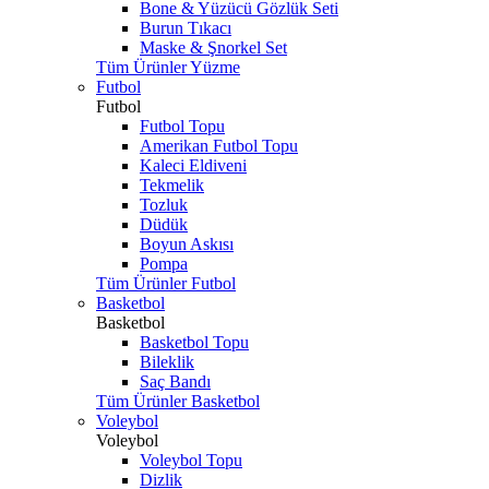
Bone & Yüzücü Gözlük Seti
Burun Tıkacı
Maske & Şnorkel Set
Tüm Ürünler Yüzme
Futbol
Futbol
Futbol Topu
Amerikan Futbol Topu
Kaleci Eldiveni
Tekmelik
Tozluk
Düdük
Boyun Askısı
Pompa
Tüm Ürünler Futbol
Basketbol
Basketbol
Basketbol Topu
Bileklik
Saç Bandı
Tüm Ürünler Basketbol
Voleybol
Voleybol
Voleybol Topu
Dizlik