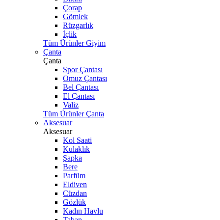
Çorap
Gömlek
Rüzgarlık
İçlik
Tüm Ürünler Giyim
Çanta
Çanta
Spor Çantası
Omuz Çantası
Bel Çantası
El Çantası
Valiz
Tüm Ürünler Çanta
Aksesuar
Aksesuar
Kol Saati
Kulaklık
Şapka
Bere
Parfüm
Eldiven
Cüzdan
Gözlük
Kadın Havlu
Taban