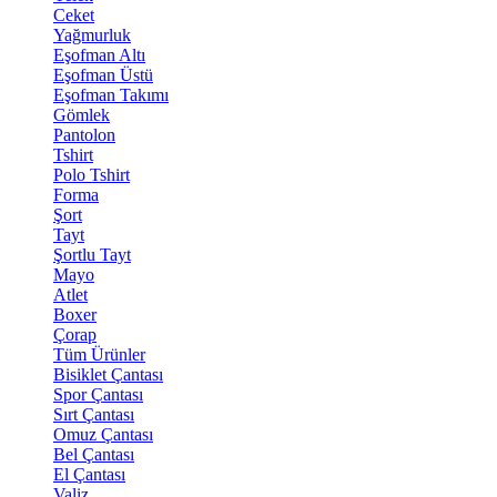
Ceket
Yağmurluk
Eşofman Altı
Eşofman Üstü
Eşofman Takımı
Gömlek
Pantolon
Tshirt
Polo Tshirt
Forma
Şort
Tayt
Şortlu Tayt
Mayo
Atlet
Boxer
Çorap
Tüm Ürünler
Bisiklet Çantası
Spor Çantası
Sırt Çantası
Omuz Çantası
Bel Çantası
El Çantası
Valiz