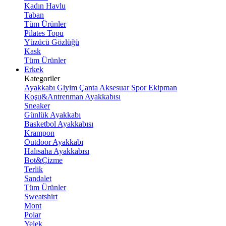
Kadın Havlu
Taban
Tüm Ürünler
Pilates Topu
Yüzücü Gözlüğü
Kask
Tüm Ürünler
Erkek
Kategoriler
Ayakkabı
Giyim
Çanta
Aksesuar
Spor Ekipman
Koşu&Antrenman Ayakkabısı
Sneaker
Günlük Ayakkabı
Basketbol Ayakkabısı
Krampon
Outdoor Ayakkabı
Halısaha Ayakkabısı
Bot&Çizme
Terlik
Sandalet
Tüm Ürünler
Sweatshirt
Mont
Polar
Yelek