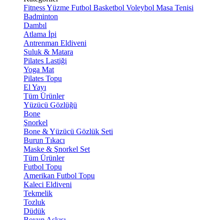
Fitness
Yüzme
Futbol
Basketbol
Voleybol
Masa Tenisi
Badminton
Dambıl
Atlama İpi
Antrenman Eldiveni
Suluk & Matara
Pilates Lastiği
Yoga Mat
Pilates Topu
El Yayı
Tüm Ürünler
Yüzücü Gözlüğü
Bone
Şnorkel
Bone & Yüzücü Gözlük Seti
Burun Tıkacı
Maske & Şnorkel Set
Tüm Ürünler
Futbol Topu
Amerikan Futbol Topu
Kaleci Eldiveni
Tekmelik
Tozluk
Düdük
Boyun Askısı