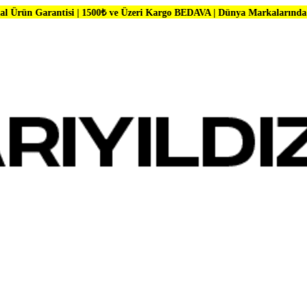
si | 1500₺ ve Üzeri Kargo BEDAVA | Dünya Markalarında Büyük İndiriml