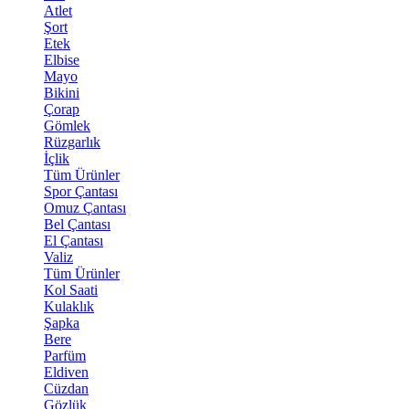
Atlet
Şort
Etek
Elbise
Mayo
Bikini
Çorap
Gömlek
Rüzgarlık
İçlik
Tüm Ürünler
Spor Çantası
Omuz Çantası
Bel Çantası
El Çantası
Valiz
Tüm Ürünler
Kol Saati
Kulaklık
Şapka
Bere
Parfüm
Eldiven
Cüzdan
Gözlük