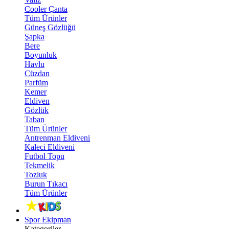
Cooler Çanta
Tüm Ürünler
Güneş Gözlüğü
Şapka
Bere
Boyunluk
Havlu
Cüzdan
Parfüm
Kemer
Eldiven
Gözlük
Taban
Tüm Ürünler
Antrenman Eldiveni
Kaleci Eldiveni
Futbol Topu
Tekmelik
Tozluk
Burun Tıkacı
Tüm Ürünler
Spor Ekipman
Kategoriler