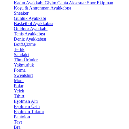
Kadın Ayakkabı
Giyim
Çanta
Aksesuar
Spor Ekipman
Koşu & Antrenman Ayakkabısı
Sneaker
Günlük Ayakkabı
Basketbol Ayakkabısı
Outdoor Ayakkabı
Tenis Ayakkabısı
Deniz Ayakkabısı
Bot&Çizme
Terlik
Sandalet
Tüm Ürünler
Yağmurluk
Forma
Sweatshirt
Mont
Polar
Yelek
Tshirt
Eşofman Altı
Eşofman Üstü
Eşofman Takımı
Pantolon
Tayt
Bra