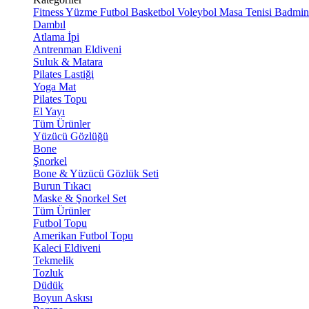
Fitness
Yüzme
Futbol
Basketbol
Voleybol
Masa Tenisi
Badmin
Dambıl
Atlama İpi
Antrenman Eldiveni
Suluk & Matara
Pilates Lastiği
Yoga Mat
Pilates Topu
El Yayı
Tüm Ürünler
Yüzücü Gözlüğü
Bone
Şnorkel
Bone & Yüzücü Gözlük Seti
Burun Tıkacı
Maske & Şnorkel Set
Tüm Ürünler
Futbol Topu
Amerikan Futbol Topu
Kaleci Eldiveni
Tekmelik
Tozluk
Düdük
Boyun Askısı