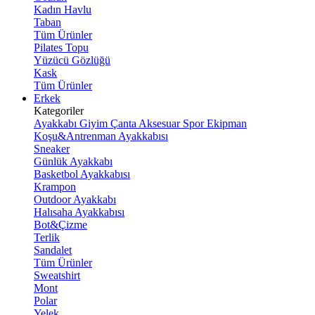
Kadın Havlu
Taban
Tüm Ürünler
Pilates Topu
Yüzücü Gözlüğü
Kask
Tüm Ürünler
Erkek
Kategoriler
Ayakkabı
Giyim
Çanta
Aksesuar
Spor Ekipman
Koşu&Antrenman Ayakkabısı
Sneaker
Günlük Ayakkabı
Basketbol Ayakkabısı
Krampon
Outdoor Ayakkabı
Halısaha Ayakkabısı
Bot&Çizme
Terlik
Sandalet
Tüm Ürünler
Sweatshirt
Mont
Polar
Yelek