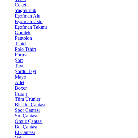
Ceket
Yağmurluk
Eşofman Altı
Eşofman Üstü
Eşofman Takımı
Gömlek
Pantolon
Tshirt
Polo Tshirt
Forma
Şort
Tayt
Şortlu Tayt
Mayo
Atlet
Boxer
Çorap
Tüm Ürünler
Bisiklet Çantası
Spor Çantası
Sırt Çantası
Omuz Çantası
Bel Çantası
El Çantası
Valiz