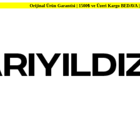
Orijinal Ürün Garantisi | 1500₺ ve Üzeri Kargo BEDAVA | Dünya Markala