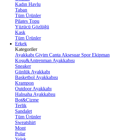
Kadın Havlu
Taban
Tüm Ürünler
Pilates Topu
Yüzücü Gözlüğü
Kask
Tüm Ürünler
Erkek
Kategoriler
Ayakkabı
Giyim
Çanta
Aksesuar
Spor Ekipman
Koşu&Antrenman Ayakkabısı
Sneaker
Günlük Ayakkabı
Basketbol Ayakkabısı
Krampon
Outdoor Ayakkabı
Halısaha Ayakkabısı
Bot&Çizme
Terlik
Sandalet
Tüm Ürünler
Sweatshirt
Mont
Polar
Yelek