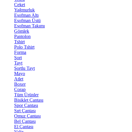
Ceket
Yağmurluk
Eşofman Altı
Eşofman Üstü
Eşofman Takımı
Gömlek
Pantolon
Tshirt
Polo Tshirt
Forma
Şort
Tayt
Şortlu Tayt
Mayo
Atlet
Boxer
Çorap
Tüm Ürünler
Bisiklet Çantası
Spor Çantası
Sırt Çantası
Omuz Çantası
Bel Çantası
El Çantası
Valiz