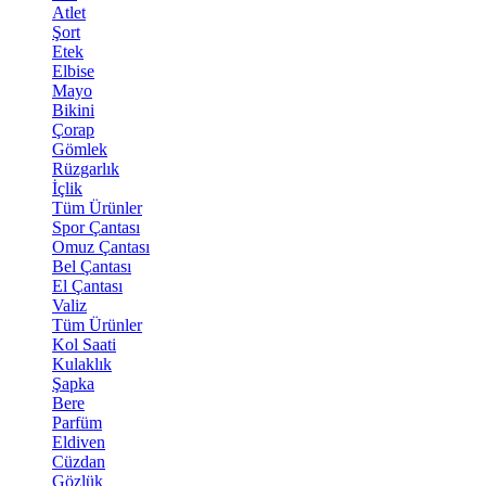
Atlet
Şort
Etek
Elbise
Mayo
Bikini
Çorap
Gömlek
Rüzgarlık
İçlik
Tüm Ürünler
Spor Çantası
Omuz Çantası
Bel Çantası
El Çantası
Valiz
Tüm Ürünler
Kol Saati
Kulaklık
Şapka
Bere
Parfüm
Eldiven
Cüzdan
Gözlük