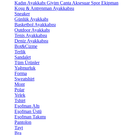
Kadın Ayakkabı
Giyim
Çanta
Aksesuar
Spor Ekipman
Koşu & Antrenman Ayakkabısı
Sneaker
Günlük Ayakkabı
Basketbol Ayakkabısı
Outdoor Ayakkabı
Tenis Ayakkabısı
Deniz Ayakkabısı
Bot&Çizme
Terlik
Sandalet
Tüm Ürünler
Yağmurluk
Forma
Sweatshirt
Mont
Polar
Yelek
Tshirt
Eşofman Altı
Eşofman Üstü
Eşofman Takımı
Pantolon
Tayt
Bra