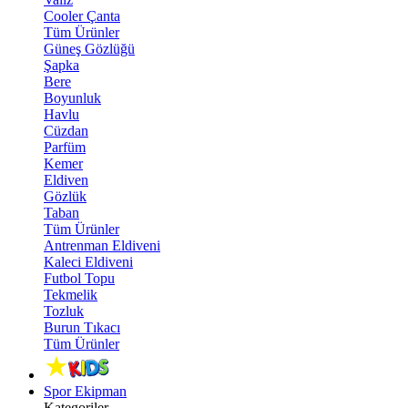
Cooler Çanta
Tüm Ürünler
Güneş Gözlüğü
Şapka
Bere
Boyunluk
Havlu
Cüzdan
Parfüm
Kemer
Eldiven
Gözlük
Taban
Tüm Ürünler
Antrenman Eldiveni
Kaleci Eldiveni
Futbol Topu
Tekmelik
Tozluk
Burun Tıkacı
Tüm Ürünler
Spor Ekipman
Kategoriler