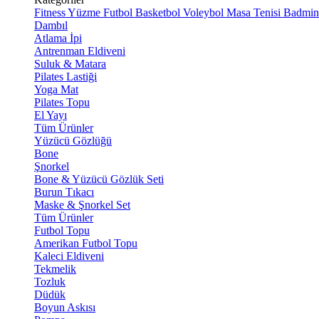
Fitness
Yüzme
Futbol
Basketbol
Voleybol
Masa Tenisi
Badmin
Dambıl
Atlama İpi
Antrenman Eldiveni
Suluk & Matara
Pilates Lastiği
Yoga Mat
Pilates Topu
El Yayı
Tüm Ürünler
Yüzücü Gözlüğü
Bone
Şnorkel
Bone & Yüzücü Gözlük Seti
Burun Tıkacı
Maske & Şnorkel Set
Tüm Ürünler
Futbol Topu
Amerikan Futbol Topu
Kaleci Eldiveni
Tekmelik
Tozluk
Düdük
Boyun Askısı