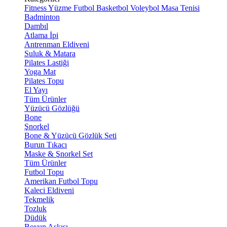
Fitness
Yüzme
Futbol
Basketbol
Voleybol
Masa Tenisi
Badminton
Dambıl
Atlama İpi
Antrenman Eldiveni
Suluk & Matara
Pilates Lastiği
Yoga Mat
Pilates Topu
El Yayı
Tüm Ürünler
Yüzücü Gözlüğü
Bone
Şnorkel
Bone & Yüzücü Gözlük Seti
Burun Tıkacı
Maske & Şnorkel Set
Tüm Ürünler
Futbol Topu
Amerikan Futbol Topu
Kaleci Eldiveni
Tekmelik
Tozluk
Düdük
Boyun Askısı