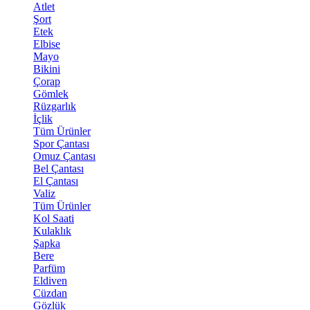
Atlet
Şort
Etek
Elbise
Mayo
Bikini
Çorap
Gömlek
Rüzgarlık
İçlik
Tüm Ürünler
Spor Çantası
Omuz Çantası
Bel Çantası
El Çantası
Valiz
Tüm Ürünler
Kol Saati
Kulaklık
Şapka
Bere
Parfüm
Eldiven
Cüzdan
Gözlük