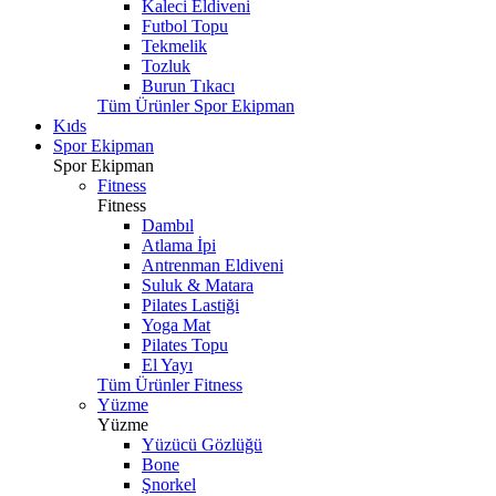
Kaleci Eldiveni
Futbol Topu
Tekmelik
Tozluk
Burun Tıkacı
Tüm Ürünler Spor Ekipman
Kıds
Spor Ekipman
Spor Ekipman
Fitness
Fitness
Dambıl
Atlama İpi
Antrenman Eldiveni
Suluk & Matara
Pilates Lastiği
Yoga Mat
Pilates Topu
El Yayı
Tüm Ürünler Fitness
Yüzme
Yüzme
Yüzücü Gözlüğü
Bone
Şnorkel