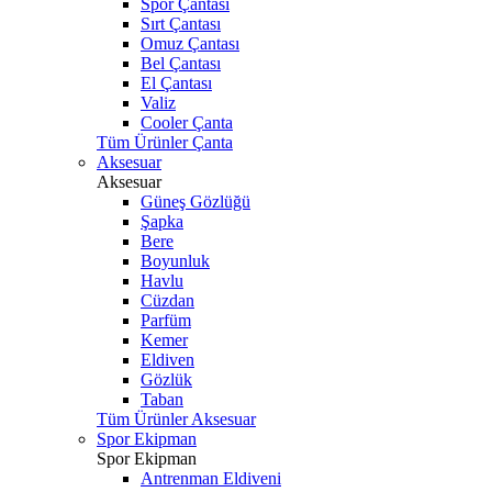
Spor Çantası
Sırt Çantası
Omuz Çantası
Bel Çantası
El Çantası
Valiz
Cooler Çanta
Tüm Ürünler Çanta
Aksesuar
Aksesuar
Güneş Gözlüğü
Şapka
Bere
Boyunluk
Havlu
Cüzdan
Parfüm
Kemer
Eldiven
Gözlük
Taban
Tüm Ürünler Aksesuar
Spor Ekipman
Spor Ekipman
Antrenman Eldiveni