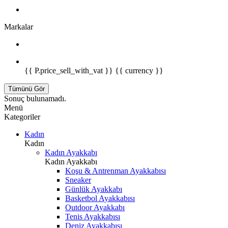
Markalar
{{ P.price_sell_with_vat }} {{ currency }}
Tümünü Gör
Sonuç bulunamadı.
Menü
Kategoriler
Kadın
Kadın
Kadın Ayakkabı
Kadın Ayakkabı
Koşu & Antrenman Ayakkabısı
Sneaker
Günlük Ayakkabı
Basketbol Ayakkabısı
Outdoor Ayakkabı
Tenis Ayakkabısı
Deniz Ayakkabısı