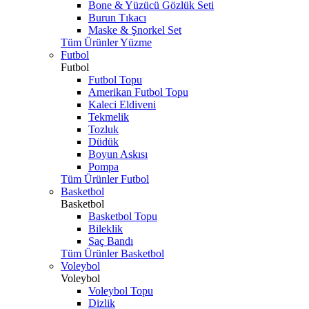
Bone & Yüzücü Gözlük Seti
Burun Tıkacı
Maske & Şnorkel Set
Tüm Ürünler Yüzme
Futbol
Futbol
Futbol Topu
Amerikan Futbol Topu
Kaleci Eldiveni
Tekmelik
Tozluk
Düdük
Boyun Askısı
Pompa
Tüm Ürünler Futbol
Basketbol
Basketbol
Basketbol Topu
Bileklik
Saç Bandı
Tüm Ürünler Basketbol
Voleybol
Voleybol
Voleybol Topu
Dizlik