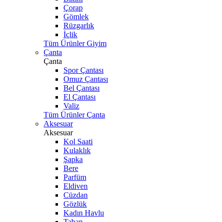
Çorap
Gömlek
Rüzgarlık
İçlik
Tüm Ürünler Giyim
Çanta
Çanta
Spor Çantası
Omuz Çantası
Bel Çantası
El Çantası
Valiz
Tüm Ürünler Çanta
Aksesuar
Aksesuar
Kol Saati
Kulaklık
Şapka
Bere
Parfüm
Eldiven
Cüzdan
Gözlük
Kadın Havlu
Taban