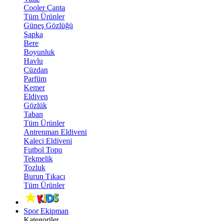
Cooler Çanta
Tüm Ürünler
Güneş Gözlüğü
Şapka
Bere
Boyunluk
Havlu
Cüzdan
Parfüm
Kemer
Eldiven
Gözlük
Taban
Tüm Ürünler
Antrenman Eldiveni
Kaleci Eldiveni
Futbol Topu
Tekmelik
Tozluk
Burun Tıkacı
Tüm Ürünler
Spor Ekipman
Kategoriler