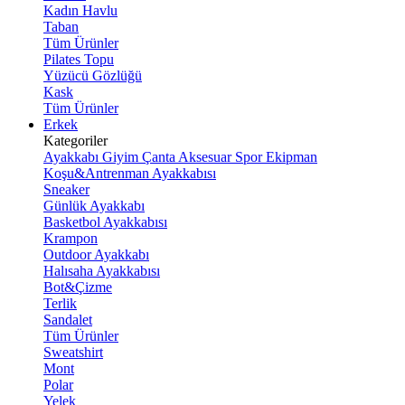
Kadın Havlu
Taban
Tüm Ürünler
Pilates Topu
Yüzücü Gözlüğü
Kask
Tüm Ürünler
Erkek
Kategoriler
Ayakkabı
Giyim
Çanta
Aksesuar
Spor Ekipman
Koşu&Antrenman Ayakkabısı
Sneaker
Günlük Ayakkabı
Basketbol Ayakkabısı
Krampon
Outdoor Ayakkabı
Halısaha Ayakkabısı
Bot&Çizme
Terlik
Sandalet
Tüm Ürünler
Sweatshirt
Mont
Polar
Yelek