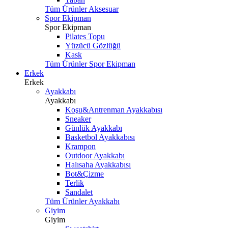
Tüm Ürünler Aksesuar
Spor Ekipman
Spor Ekipman
Pilates Topu
Yüzücü Gözlüğü
Kask
Tüm Ürünler Spor Ekipman
Erkek
Erkek
Ayakkabı
Ayakkabı
Koşu&Antrenman Ayakkabısı
Sneaker
Günlük Ayakkabı
Basketbol Ayakkabısı
Krampon
Outdoor Ayakkabı
Halısaha Ayakkabısı
Bot&Çizme
Terlik
Sandalet
Tüm Ürünler Ayakkabı
Giyim
Giyim