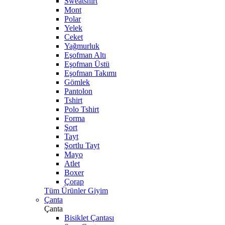
Sweatshirt
Mont
Polar
Yelek
Ceket
Yağmurluk
Eşofman Altı
Eşofman Üstü
Eşofman Takımı
Gömlek
Pantolon
Tshirt
Polo Tshirt
Forma
Şort
Tayt
Şortlu Tayt
Mayo
Atlet
Boxer
Çorap
Tüm Ürünler Giyim
Çanta
Çanta
Bisiklet Çantası