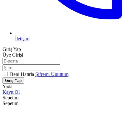
İletişim
Giriş Yap
Üye Girişi
Beni Hatırla
Şifremi Unuttum
Giriş Yap
Yada
Kayıt Ol
Sepetim
Sepetim