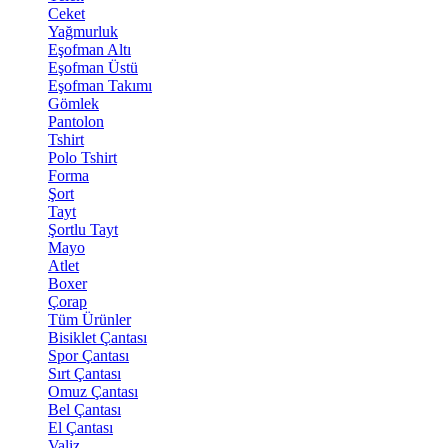
Ceket
Yağmurluk
Eşofman Altı
Eşofman Üstü
Eşofman Takımı
Gömlek
Pantolon
Tshirt
Polo Tshirt
Forma
Şort
Tayt
Şortlu Tayt
Mayo
Atlet
Boxer
Çorap
Tüm Ürünler
Bisiklet Çantası
Spor Çantası
Sırt Çantası
Omuz Çantası
Bel Çantası
El Çantası
Valiz