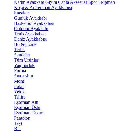
Kadın Ayakkabı
Giyim
Çanta
Aksesuar
Spor Ekipman
Koşu & Antrenman Ayakkabısı
Sneaker
Günlük Ayakkabı
Basketbol Ayakkabısı
Outdoor Ayakkabı
Tenis Ayakkabısı
Deniz Ayakkabısı
Bot&Çizme
Terlik
Sandalet
Tüm Ürünler
Yağmurluk
Forma
Sweatshirt
Mont
Polar
Yelek
Tshirt
Eşofman Altı
Eşofman Üstü
Eşofman Takımı
Pantolon
Tayt
Bra