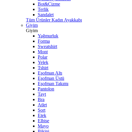
Bot&Çizme
Terlik
Sandalet
Tüm Ürünler Kadın Ayakkabı
Giyim
Giyim
Yağmurluk
Forma
Sweatshirt
Mont
Polar
Yelek
Tshirt
Eşofman Altı
Eşofman Üstü
Eşofman Takımı
Pantolon
Tayt
Bra
Atlet
Şort
Etek
Elbise
Mayo
Bikini