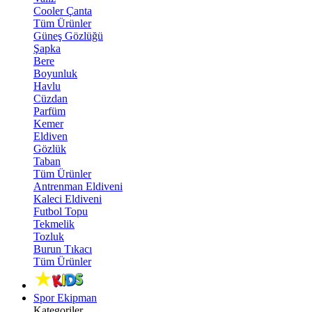
Cooler Çanta
Tüm Ürünler
Güneş Gözlüğü
Şapka
Bere
Boyunluk
Havlu
Cüzdan
Parfüm
Kemer
Eldiven
Gözlük
Taban
Tüm Ürünler
Antrenman Eldiveni
Kaleci Eldiveni
Futbol Topu
Tekmelik
Tozluk
Burun Tıkacı
Tüm Ürünler
Spor Ekipman
Kategoriler