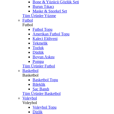
Bone & Yüzücü Gözlük Seti
Burun Tıkacı
Maske & Şnorkel Set
Tüm Ürünler Yüzme
Futbol
Futbol
Futbol Topu
Amerikan Futbol Topu
Kaleci Eldiveni
Tekmelik
Tozluk
Düdük
Boyun Askısı
Pompa
Tüm Ürünler Futbol
Basketbol
Basketbol
Basketbol Topu
Bileklik
Saç Bandı
Tüm Ürünler Basketbol
Voleybol
Voleybol
Voleybol Topu
Dizlik