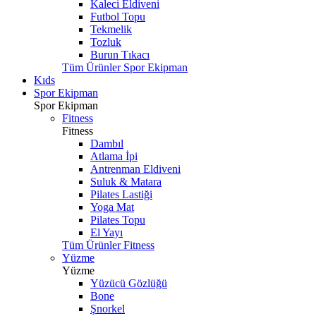
Kaleci Eldiveni
Futbol Topu
Tekmelik
Tozluk
Burun Tıkacı
Tüm Ürünler Spor Ekipman
Kıds
Spor Ekipman
Spor Ekipman
Fitness
Fitness
Dambıl
Atlama İpi
Antrenman Eldiveni
Suluk & Matara
Pilates Lastiği
Yoga Mat
Pilates Topu
El Yayı
Tüm Ürünler Fitness
Yüzme
Yüzme
Yüzücü Gözlüğü
Bone
Şnorkel