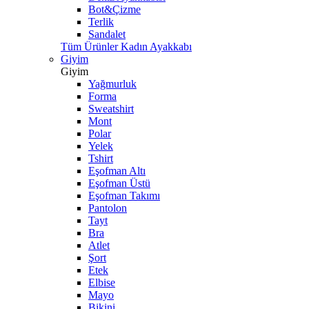
Bot&Çizme
Terlik
Sandalet
Tüm Ürünler Kadın Ayakkabı
Giyim
Giyim
Yağmurluk
Forma
Sweatshirt
Mont
Polar
Yelek
Tshirt
Eşofman Altı
Eşofman Üstü
Eşofman Takımı
Pantolon
Tayt
Bra
Atlet
Şort
Etek
Elbise
Mayo
Bikini