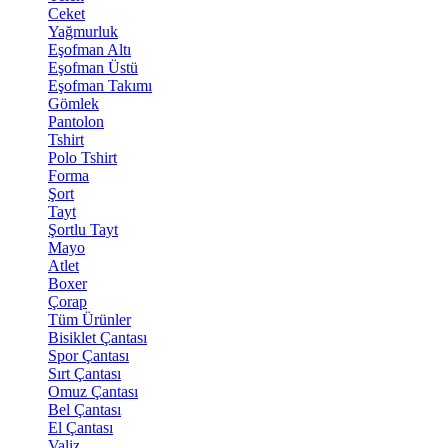
Ceket
Yağmurluk
Eşofman Altı
Eşofman Üstü
Eşofman Takımı
Gömlek
Pantolon
Tshirt
Polo Tshirt
Forma
Şort
Tayt
Şortlu Tayt
Mayo
Atlet
Boxer
Çorap
Tüm Ürünler
Bisiklet Çantası
Spor Çantası
Sırt Çantası
Omuz Çantası
Bel Çantası
El Çantası
Valiz