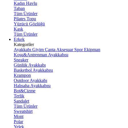
Kadın Havlu
Taban
Tüm Ürünler
Pilates Topu
Yüzücü Gözlüğü
Kask
Tüm Ürünler
Erkek
Kategoriler
Ayakkabı
Giyim
Çanta
Aksesuar
Spor Ekipman
Koşu&Antrenman Ayakkabısı
Sneaker
Günlük Ayakkabı
Basketbol Ayakkabısı
Krampon
Outdoor Ayakkabı
Halısaha Ayakkabısı
Bot&Çizme
Terlik
Sandalet
Tüm Ürünler
Sweatshirt
Mont
Polar
Yelek