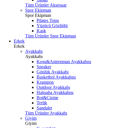
Tüm Ürünler Aksesuar
Spor Ekipman
Spor Ekipman
Pilates Topu
Yüzücü Gözlüğü
Kask
Tüm Ürünler Spor Ekipman
Erkek
Erkek
Ayakkabı
Ayakkabı
Koşu&Antrenman Ayakkabısı
Sneaker
Günlük Ayakkabı
Basketbol Ayakkabısı
Krampon
Outdoor Ayakkabı
Halısaha Ayakkabısı
Bot&Çizme
Terlik
Sandalet
Tüm Ürünler Ayakkabı
Giyim
Giyim