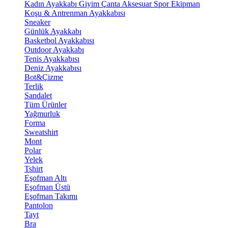
Kadın Ayakkabı
Giyim
Çanta
Aksesuar
Spor Ekipman
Koşu & Antrenman Ayakkabısı
Sneaker
Günlük Ayakkabı
Basketbol Ayakkabısı
Outdoor Ayakkabı
Tenis Ayakkabısı
Deniz Ayakkabısı
Bot&Çizme
Terlik
Sandalet
Tüm Ürünler
Yağmurluk
Forma
Sweatshirt
Mont
Polar
Yelek
Tshirt
Eşofman Altı
Eşofman Üstü
Eşofman Takımı
Pantolon
Tayt
Bra