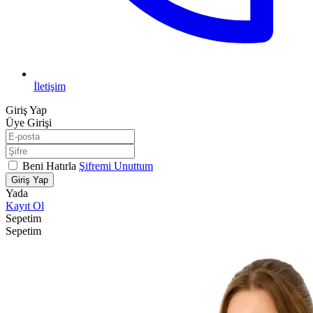
İletişim
Giriş Yap
Üye Girişi
Beni Hatırla
Şifremi Unuttum
Giriş Yap
Yada
Kayıt Ol
Sepetim
Sepetim