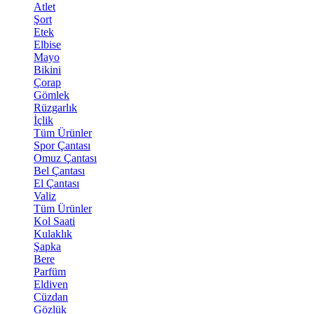
Atlet
Şort
Etek
Elbise
Mayo
Bikini
Çorap
Gömlek
Rüzgarlık
İçlik
Tüm Ürünler
Spor Çantası
Omuz Çantası
Bel Çantası
El Çantası
Valiz
Tüm Ürünler
Kol Saati
Kulaklık
Şapka
Bere
Parfüm
Eldiven
Cüzdan
Gözlük