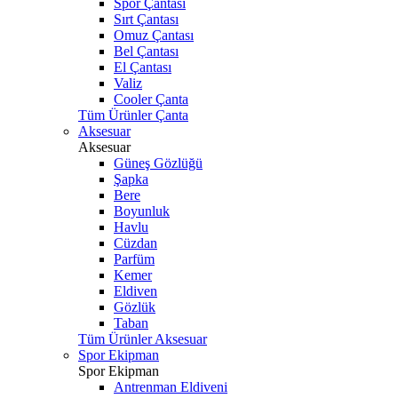
Spor Çantası
Sırt Çantası
Omuz Çantası
Bel Çantası
El Çantası
Valiz
Cooler Çanta
Tüm Ürünler Çanta
Aksesuar
Aksesuar
Güneş Gözlüğü
Şapka
Bere
Boyunluk
Havlu
Cüzdan
Parfüm
Kemer
Eldiven
Gözlük
Taban
Tüm Ürünler Aksesuar
Spor Ekipman
Spor Ekipman
Antrenman Eldiveni