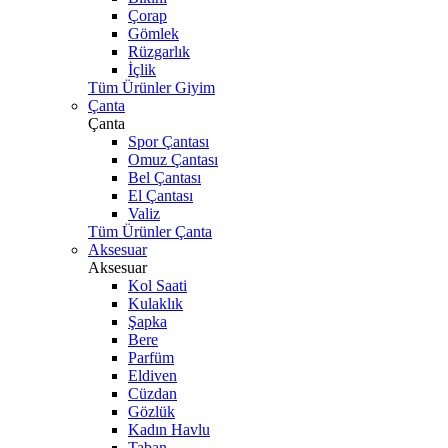
Çorap
Gömlek
Rüzgarlık
İçlik
Tüm Ürünler Giyim
Çanta
Çanta
Spor Çantası
Omuz Çantası
Bel Çantası
El Çantası
Valiz
Tüm Ürünler Çanta
Aksesuar
Aksesuar
Kol Saati
Kulaklık
Şapka
Bere
Parfüm
Eldiven
Cüzdan
Gözlük
Kadın Havlu
Taban