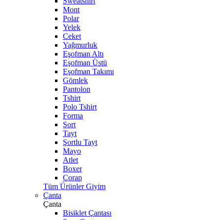
Sweatshirt
Mont
Polar
Yelek
Ceket
Yağmurluk
Eşofman Altı
Eşofman Üstü
Eşofman Takımı
Gömlek
Pantolon
Tshirt
Polo Tshirt
Forma
Şort
Tayt
Şortlu Tayt
Mayo
Atlet
Boxer
Çorap
Tüm Ürünler Giyim
Çanta
Çanta
Bisiklet Çantası