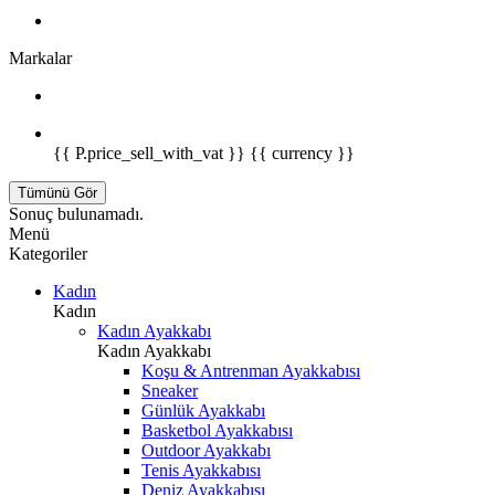
Markalar
{{ P.price_sell_with_vat }} {{ currency }}
Tümünü Gör
Sonuç bulunamadı.
Menü
Kategoriler
Kadın
Kadın
Kadın Ayakkabı
Kadın Ayakkabı
Koşu & Antrenman Ayakkabısı
Sneaker
Günlük Ayakkabı
Basketbol Ayakkabısı
Outdoor Ayakkabı
Tenis Ayakkabısı
Deniz Ayakkabısı