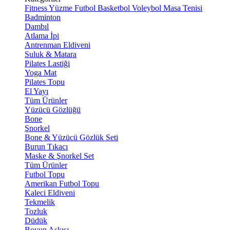
Fitness
Yüzme
Futbol
Basketbol
Voleybol
Masa Tenisi
Badminton
Dambıl
Atlama İpi
Antrenman Eldiveni
Suluk & Matara
Pilates Lastiği
Yoga Mat
Pilates Topu
El Yayı
Tüm Ürünler
Yüzücü Gözlüğü
Bone
Şnorkel
Bone & Yüzücü Gözlük Seti
Burun Tıkacı
Maske & Şnorkel Set
Tüm Ürünler
Futbol Topu
Amerikan Futbol Topu
Kaleci Eldiveni
Tekmelik
Tozluk
Düdük
Boyun Askısı