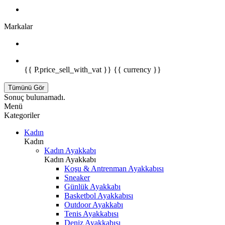
Markalar
{{ P.price_sell_with_vat }} {{ currency }}
Tümünü Gör
Sonuç bulunamadı.
Menü
Kategoriler
Kadın
Kadın
Kadın Ayakkabı
Kadın Ayakkabı
Koşu & Antrenman Ayakkabısı
Sneaker
Günlük Ayakkabı
Basketbol Ayakkabısı
Outdoor Ayakkabı
Tenis Ayakkabısı
Deniz Ayakkabısı