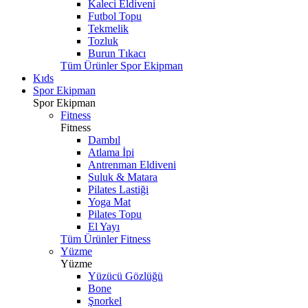
Kaleci Eldiveni
Futbol Topu
Tekmelik
Tozluk
Burun Tıkacı
Tüm Ürünler Spor Ekipman
Kıds
Spor Ekipman
Spor Ekipman
Fitness
Fitness
Dambıl
Atlama İpi
Antrenman Eldiveni
Suluk & Matara
Pilates Lastiği
Yoga Mat
Pilates Topu
El Yayı
Tüm Ürünler Fitness
Yüzme
Yüzme
Yüzücü Gözlüğü
Bone
Şnorkel