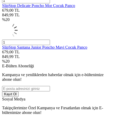
SlipStop Delicate Poncho Mor Çocuk Panço
679,00
TL
849,99
TL
%
20
SlipStop Santana Junior Poncho Mavi Çocuk Panço
679,00
TL
849,99
TL
%
20
E-Bülten Aboneliği
Kampanya ve yeniliklerden haberdar olmak için e-bültenimize
abone olun!
Kayıt Ol
Sosyal Medya
Takipçilerimize Özel Kampanya ve Fırsatlardan olmak için E-
bültenimize abone olun!