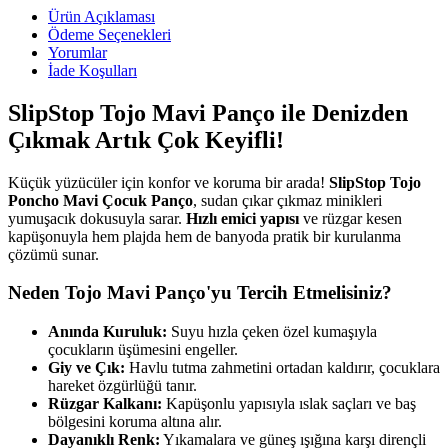
Ürün Açıklaması
Ödeme Seçenekleri
Yorumlar
İade Koşulları
SlipStop Tojo Mavi Panço ile Denizden
Çıkmak Artık Çok Keyifli!
Küçük yüzücüler için konfor ve koruma bir arada!
SlipStop Tojo
Poncho Mavi Çocuk Panço
, sudan çıkar çıkmaz minikleri
yumuşacık dokusuyla sarar.
Hızlı emici yapısı
ve rüzgar kesen
kapüşonuyla hem plajda hem de banyoda pratik bir kurulanma
çözümü sunar.
Neden Tojo Mavi Panço'yu Tercih Etmelisiniz?
Anında Kuruluk:
Suyu hızla çeken özel kumaşıyla
çocukların üşümesini engeller.
Giy ve Çık:
Havlu tutma zahmetini ortadan kaldırır, çocuklara
hareket özgürlüğü tanır.
Rüzgar Kalkanı:
Kapüşonlu yapısıyla ıslak saçları ve baş
bölgesini koruma altına alır.
Dayanıklı Renk:
Yıkamalara ve güneş ışığına karşı dirençli