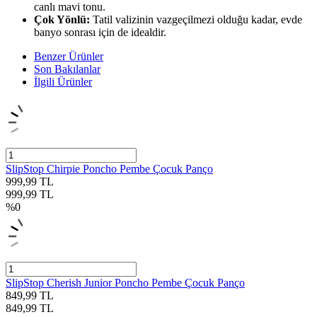
canlı mavi tonu.
Çok Yönlü:
Tatil valizinin vazgeçilmezi olduğu kadar, evde
banyo sonrası için de idealdir.
Benzer Ürünler
Son Bakılanlar
İlgili Ürünler
SlipStop Chirpie Poncho Pembe Çocuk Panço
999,99
TL
999,99
TL
%
0
SlipStop Cherish Junior Poncho Pembe Çocuk Panço
849,99
TL
849,99
TL