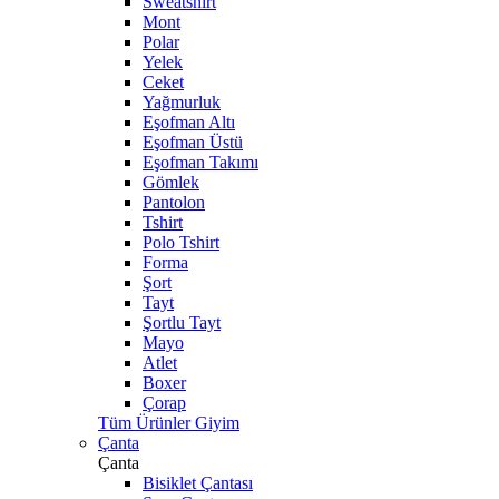
Sweatshirt
Mont
Polar
Yelek
Ceket
Yağmurluk
Eşofman Altı
Eşofman Üstü
Eşofman Takımı
Gömlek
Pantolon
Tshirt
Polo Tshirt
Forma
Şort
Tayt
Şortlu Tayt
Mayo
Atlet
Boxer
Çorap
Tüm Ürünler Giyim
Çanta
Çanta
Bisiklet Çantası