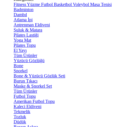
Fitness
Yüzme
Futbol
Basketbol
Voleybol
Masa Tenisi
Badminton
Dambıl
Atlama İpi
Antrenman Eldiveni
Suluk & Matara
Pilates Lastiği
Yoga Mat
Pilates Topu
El Yayı
Tüm Ürünler
Yüzücü Gözlüğü
Bone
Şnorkel
Bone & Yüzücü Gözlük Seti
Burun Tıkacı
Maske & Şnorkel Set
Tüm Ürünler
Futbol Topu
Amerikan Futbol Topu
Kaleci Eldiveni
Tekmelik
Tozluk
Düdük
Boyun Askısı