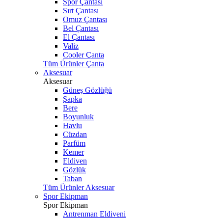
Spor Çantası
Sırt Çantası
Omuz Çantası
Bel Çantası
El Çantası
Valiz
Cooler Çanta
Tüm Ürünler Çanta
Aksesuar
Aksesuar
Güneş Gözlüğü
Şapka
Bere
Boyunluk
Havlu
Cüzdan
Parfüm
Kemer
Eldiven
Gözlük
Taban
Tüm Ürünler Aksesuar
Spor Ekipman
Spor Ekipman
Antrenman Eldiveni