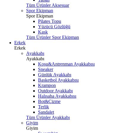
Tüm Ürünler Aksesuar
Spor Ekipman
Spor Ekipman
Pilates Topu
Yüzücü Gözlüğü
Kask
Tüm Ürünler Spor Ekipman
Erkek
Erkek
Ayakkabı
Ayakkabı
Koşu&Antrenman Ayakkabısı
Sneaker
Günlük Ayakkabı
Basketbol Ayakkabısı
Krampon
Outdoor Ayakkabı
Halısaha Ayakkabısı
Bot&Çizme
Terlik
Sandalet
Tüm Ürünler Ayakkabı
Giyim
Giyim