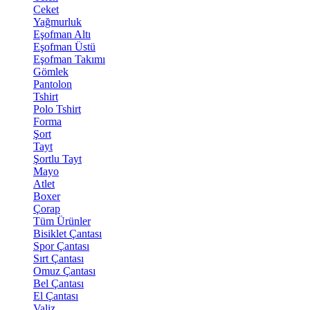
Ceket
Yağmurluk
Eşofman Altı
Eşofman Üstü
Eşofman Takımı
Gömlek
Pantolon
Tshirt
Polo Tshirt
Forma
Şort
Tayt
Şortlu Tayt
Mayo
Atlet
Boxer
Çorap
Tüm Ürünler
Bisiklet Çantası
Spor Çantası
Sırt Çantası
Omuz Çantası
Bel Çantası
El Çantası
Valiz