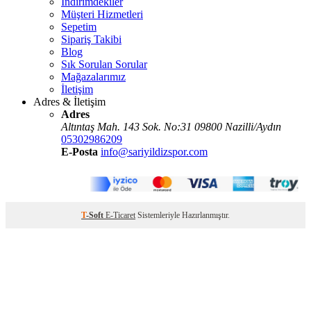
İndirimdekiler
Müşteri Hizmetleri
Sepetim
Sipariş Takibi
Blog
Sık Sorulan Sorular
Mağazalarımız
İletişim
Adres & İletişim
Adres
Altıntaş Mah. 143 Sok. No:31 09800 Nazilli/Aydın
05302986209
E-Posta
info@sariyildizspor.com
T
-Soft
E-Ticaret
Sistemleriyle Hazırlanmıştır.