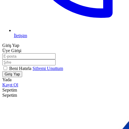
İletişim
Giriş Yap
Üye Girişi
Beni Hatırla
Şifremi Unuttum
Giriş Yap
Yada
Kayıt Ol
Sepetim
Sepetim