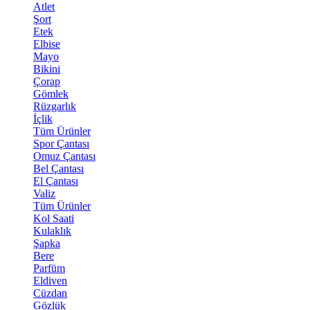
Atlet
Şort
Etek
Elbise
Mayo
Bikini
Çorap
Gömlek
Rüzgarlık
İçlik
Tüm Ürünler
Spor Çantası
Omuz Çantası
Bel Çantası
El Çantası
Valiz
Tüm Ürünler
Kol Saati
Kulaklık
Şapka
Bere
Parfüm
Eldiven
Cüzdan
Gözlük