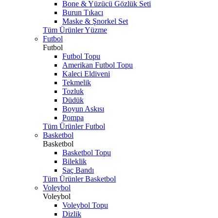
Bone & Yüzücü Gözlük Seti
Burun Tıkacı
Maske & Şnorkel Set
Tüm Ürünler Yüzme
Futbol
Futbol
Futbol Topu
Amerikan Futbol Topu
Kaleci Eldiveni
Tekmelik
Tozluk
Düdük
Boyun Askısı
Pompa
Tüm Ürünler Futbol
Basketbol
Basketbol
Basketbol Topu
Bileklik
Saç Bandı
Tüm Ürünler Basketbol
Voleybol
Voleybol
Voleybol Topu
Dizlik