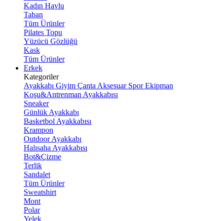
Kadın Havlu
Taban
Tüm Ürünler
Pilates Topu
Yüzücü Gözlüğü
Kask
Tüm Ürünler
Erkek
Kategoriler
Ayakkabı
Giyim
Çanta
Aksesuar
Spor Ekipman
Koşu&Antrenman Ayakkabısı
Sneaker
Günlük Ayakkabı
Basketbol Ayakkabısı
Krampon
Outdoor Ayakkabı
Halısaha Ayakkabısı
Bot&Çizme
Terlik
Sandalet
Tüm Ürünler
Sweatshirt
Mont
Polar
Yelek