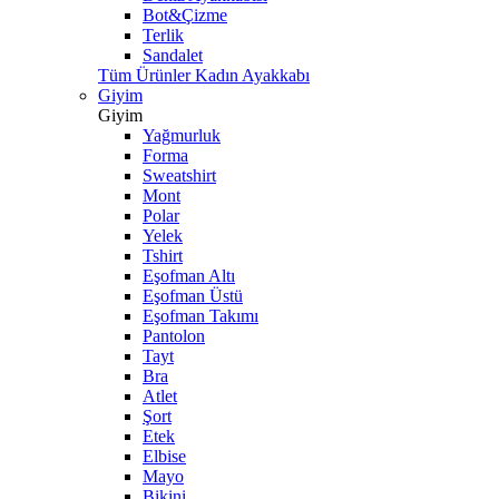
Bot&Çizme
Terlik
Sandalet
Tüm Ürünler Kadın Ayakkabı
Giyim
Giyim
Yağmurluk
Forma
Sweatshirt
Mont
Polar
Yelek
Tshirt
Eşofman Altı
Eşofman Üstü
Eşofman Takımı
Pantolon
Tayt
Bra
Atlet
Şort
Etek
Elbise
Mayo
Bikini