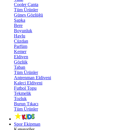
Cooler Çanta
Tüm Ürünler
Güneş Gözlüğü
Şapka
Bere
Boyunluk
Havlu
Cüzdan
Parfüm
Kemer
Eldiven
Gözlük
Taban
Tüm Ürünler
Antrenman Eldiveni
Kaleci Eldiveni
Futbol Topu
Tekmelik
Tozluk
Burun Tıkacı
Tüm Ürünler
Spor Ekipman
Kategoriler