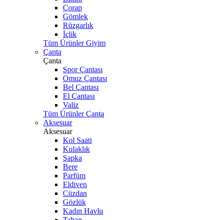
Çorap
Gömlek
Rüzgarlık
İçlik
Tüm Ürünler Giyim
Çanta
Çanta
Spor Çantası
Omuz Çantası
Bel Çantası
El Çantası
Valiz
Tüm Ürünler Çanta
Aksesuar
Aksesuar
Kol Saati
Kulaklık
Şapka
Bere
Parfüm
Eldiven
Cüzdan
Gözlük
Kadın Havlu
Taban