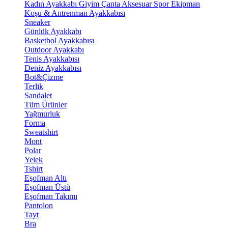
Kadın Ayakkabı
Giyim
Çanta
Aksesuar
Spor Ekipman
Koşu & Antrenman Ayakkabısı
Sneaker
Günlük Ayakkabı
Basketbol Ayakkabısı
Outdoor Ayakkabı
Tenis Ayakkabısı
Deniz Ayakkabısı
Bot&Çizme
Terlik
Sandalet
Tüm Ürünler
Yağmurluk
Forma
Sweatshirt
Mont
Polar
Yelek
Tshirt
Eşofman Altı
Eşofman Üstü
Eşofman Takımı
Pantolon
Tayt
Bra