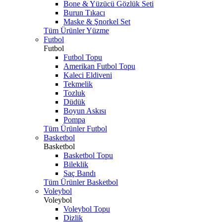
Bone & Yüzücü Gözlük Seti
Burun Tıkacı
Maske & Şnorkel Set
Tüm Ürünler Yüzme
Futbol
Futbol
Futbol Topu
Amerikan Futbol Topu
Kaleci Eldiveni
Tekmelik
Tozluk
Düdük
Boyun Askısı
Pompa
Tüm Ürünler Futbol
Basketbol
Basketbol
Basketbol Topu
Bileklik
Saç Bandı
Tüm Ürünler Basketbol
Voleybol
Voleybol
Voleybol Topu
Dizlik