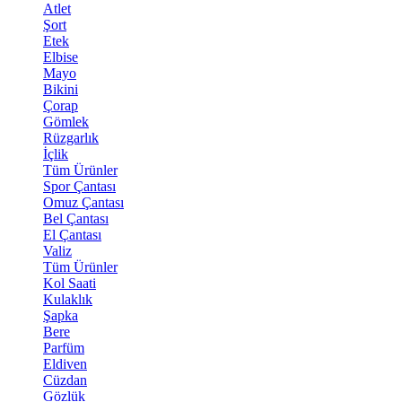
Atlet
Şort
Etek
Elbise
Mayo
Bikini
Çorap
Gömlek
Rüzgarlık
İçlik
Tüm Ürünler
Spor Çantası
Omuz Çantası
Bel Çantası
El Çantası
Valiz
Tüm Ürünler
Kol Saati
Kulaklık
Şapka
Bere
Parfüm
Eldiven
Cüzdan
Gözlük