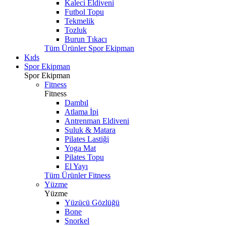
Kaleci Eldiveni
Futbol Topu
Tekmelik
Tozluk
Burun Tıkacı
Tüm Ürünler Spor Ekipman
Kıds
Spor Ekipman
Spor Ekipman
Fitness
Fitness
Dambıl
Atlama İpi
Antrenman Eldiveni
Suluk & Matara
Pilates Lastiği
Yoga Mat
Pilates Topu
El Yayı
Tüm Ürünler Fitness
Yüzme
Yüzme
Yüzücü Gözlüğü
Bone
Şnorkel