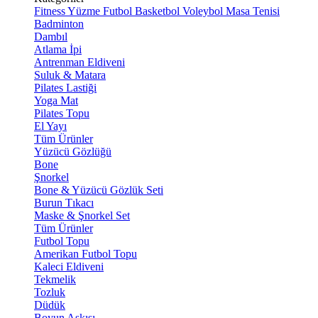
Fitness
Yüzme
Futbol
Basketbol
Voleybol
Masa Tenisi
Badminton
Dambıl
Atlama İpi
Antrenman Eldiveni
Suluk & Matara
Pilates Lastiği
Yoga Mat
Pilates Topu
El Yayı
Tüm Ürünler
Yüzücü Gözlüğü
Bone
Şnorkel
Bone & Yüzücü Gözlük Seti
Burun Tıkacı
Maske & Şnorkel Set
Tüm Ürünler
Futbol Topu
Amerikan Futbol Topu
Kaleci Eldiveni
Tekmelik
Tozluk
Düdük
Boyun Askısı