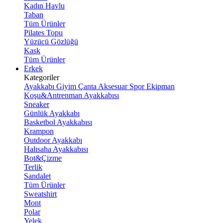
Kadın Havlu
Taban
Tüm Ürünler
Pilates Topu
Yüzücü Gözlüğü
Kask
Tüm Ürünler
Erkek
Kategoriler
Ayakkabı
Giyim
Çanta
Aksesuar
Spor Ekipman
Koşu&Antrenman Ayakkabısı
Sneaker
Günlük Ayakkabı
Basketbol Ayakkabısı
Krampon
Outdoor Ayakkabı
Halısaha Ayakkabısı
Bot&Çizme
Terlik
Sandalet
Tüm Ürünler
Sweatshirt
Mont
Polar
Yelek