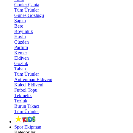
Cooler Çanta
Tüm Ürünler
Güneş Gözlüğü
Şapka
Bere
Boyunluk
Havlu
Cüzdan
Parfüm
Kemer
Eldiven
Gözlük
Taban
Tüm Ürünler
Antrenman Eldiveni
Kaleci Eldiveni
Futbol Topu
Tekmelik
Tozluk
Burun Tıkacı
Tüm Ürünler
Spor Ekipman
Kategoriler