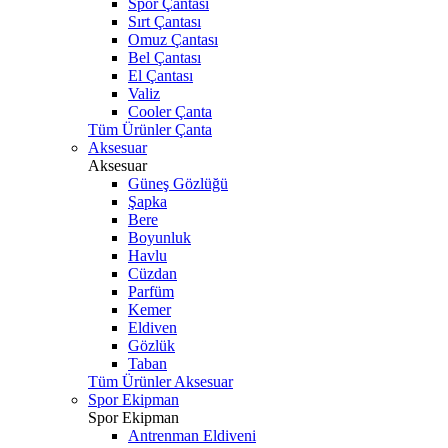
Spor Çantası
Sırt Çantası
Omuz Çantası
Bel Çantası
El Çantası
Valiz
Cooler Çanta
Tüm Ürünler Çanta
Aksesuar
Aksesuar
Güneş Gözlüğü
Şapka
Bere
Boyunluk
Havlu
Cüzdan
Parfüm
Kemer
Eldiven
Gözlük
Taban
Tüm Ürünler Aksesuar
Spor Ekipman
Spor Ekipman
Antrenman Eldiveni