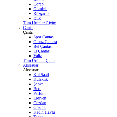
Çorap
Gömlek
Rüzgarlık
İçlik
Tüm Ürünler Giyim
Çanta
Çanta
Spor Çantası
Omuz Çantası
Bel Çantası
El Çantası
Valiz
Tüm Ürünler Çanta
Aksesuar
Aksesuar
Kol Saati
Kulaklık
Şapka
Bere
Parfüm
Eldiven
Cüzdan
Gözlük
Kadın Havlu
Taban