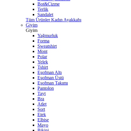
Bot&Çizme
Terlik
Sandalet
Tüm Ürünler Kadın Ayakkabı
Giyim
Giyim
Yağmurluk
Forma
Sweatshirt
Mont
Polar
Yelek
Tshirt
Eşofman Altı
Eşofman Üstü
Eşofman Takımı
Pantolon
Tayt
Bra
Atlet
Şort
Etek
Elbise
Mayo
Bikini