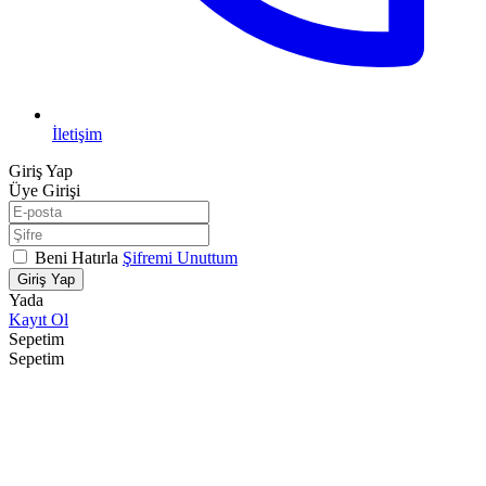
İletişim
Giriş Yap
Üye Girişi
Beni Hatırla
Şifremi Unuttum
Giriş Yap
Yada
Kayıt Ol
Sepetim
Sepetim