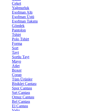
Ceket
Yağmurluk
Eşofman Altı
Eşofman Üstü
Eşofman Takımı
Gömlek
Pantolon
Tshirt
Polo Tshirt
Forma
Şort
Tayt
Şortlu Tayt
Mayo
Atlet
Boxer
Çorap
Tüm Ürünler
Bisiklet Çantası
Spor Çantası
Sırt Çantası
Omuz Çantası
Bel Çantası
El Çantası
Valiz