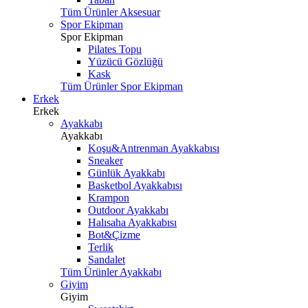
Tüm Ürünler Aksesuar
Spor Ekipman
Spor Ekipman
Pilates Topu
Yüzücü Gözlüğü
Kask
Tüm Ürünler Spor Ekipman
Erkek
Erkek
Ayakkabı
Ayakkabı
Koşu&Antrenman Ayakkabısı
Sneaker
Günlük Ayakkabı
Basketbol Ayakkabısı
Krampon
Outdoor Ayakkabı
Halısaha Ayakkabısı
Bot&Çizme
Terlik
Sandalet
Tüm Ürünler Ayakkabı
Giyim
Giyim