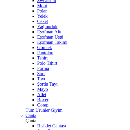
Sweatshirt
Mont
Polar
Yelek
Ceket
Yağmurluk
Eşofman Altı
Eşofman Üstü
Eşofman Takımı
Gömlek
Pantolon
Tshirt
Polo Tshirt
Forma
Şort
Tayt
Şortlu Tayt
Mayo
Atlet
Boxer
Çorap
Tüm Ürünler Giyim
Çanta
Çanta
Bisiklet Çantası