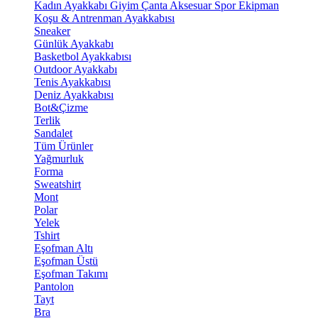
Kadın Ayakkabı
Giyim
Çanta
Aksesuar
Spor Ekipman
Koşu & Antrenman Ayakkabısı
Sneaker
Günlük Ayakkabı
Basketbol Ayakkabısı
Outdoor Ayakkabı
Tenis Ayakkabısı
Deniz Ayakkabısı
Bot&Çizme
Terlik
Sandalet
Tüm Ürünler
Yağmurluk
Forma
Sweatshirt
Mont
Polar
Yelek
Tshirt
Eşofman Altı
Eşofman Üstü
Eşofman Takımı
Pantolon
Tayt
Bra