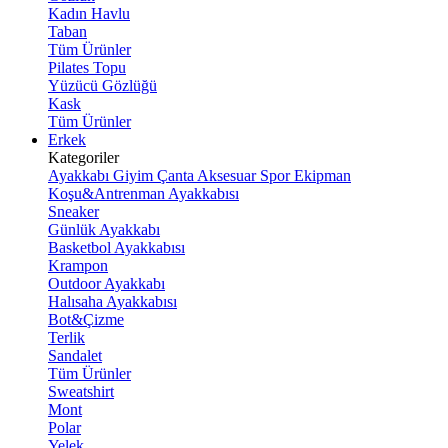
Kadın Havlu
Taban
Tüm Ürünler
Pilates Topu
Yüzücü Gözlüğü
Kask
Tüm Ürünler
Erkek
Kategoriler
Ayakkabı
Giyim
Çanta
Aksesuar
Spor Ekipman
Koşu&Antrenman Ayakkabısı
Sneaker
Günlük Ayakkabı
Basketbol Ayakkabısı
Krampon
Outdoor Ayakkabı
Halısaha Ayakkabısı
Bot&Çizme
Terlik
Sandalet
Tüm Ürünler
Sweatshirt
Mont
Polar
Yelek