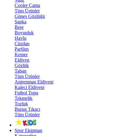
Cooler Çanta
Tüm Ürünler
Güneş Gözlüğü
Şapka
Bere
Boyunluk
Havlu
Cüzdan
Parfüm
Kemer
Eldiven
Gözlük
Taban
Tüm Ürünler
Antrenman Eldiveni
Kaleci Eldiveni
Futbol Topu
Tekmelik
Tozluk
Burun Tıkacı
Tüm Ürünler
Spor Ekipman
Kategoriler