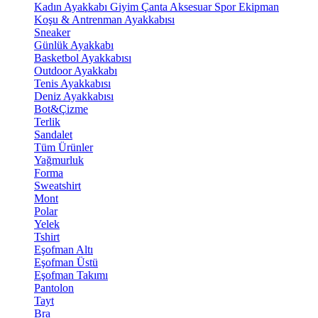
Kadın Ayakkabı
Giyim
Çanta
Aksesuar
Spor Ekipman
Koşu & Antrenman Ayakkabısı
Sneaker
Günlük Ayakkabı
Basketbol Ayakkabısı
Outdoor Ayakkabı
Tenis Ayakkabısı
Deniz Ayakkabısı
Bot&Çizme
Terlik
Sandalet
Tüm Ürünler
Yağmurluk
Forma
Sweatshirt
Mont
Polar
Yelek
Tshirt
Eşofman Altı
Eşofman Üstü
Eşofman Takımı
Pantolon
Tayt
Bra