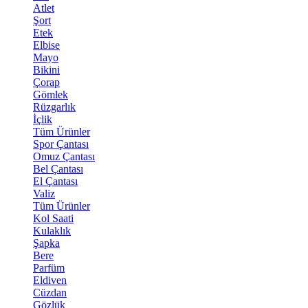
Atlet
Şort
Etek
Elbise
Mayo
Bikini
Çorap
Gömlek
Rüzgarlık
İçlik
Tüm Ürünler
Spor Çantası
Omuz Çantası
Bel Çantası
El Çantası
Valiz
Tüm Ürünler
Kol Saati
Kulaklık
Şapka
Bere
Parfüm
Eldiven
Cüzdan
Gözlük