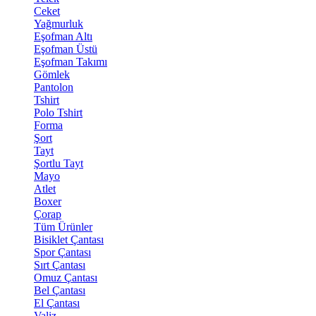
Ceket
Yağmurluk
Eşofman Altı
Eşofman Üstü
Eşofman Takımı
Gömlek
Pantolon
Tshirt
Polo Tshirt
Forma
Şort
Tayt
Şortlu Tayt
Mayo
Atlet
Boxer
Çorap
Tüm Ürünler
Bisiklet Çantası
Spor Çantası
Sırt Çantası
Omuz Çantası
Bel Çantası
El Çantası
Valiz