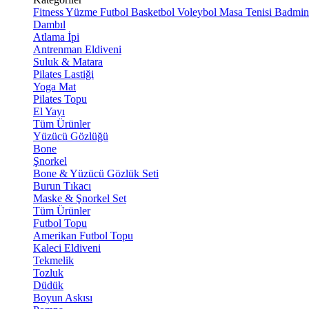
Fitness
Yüzme
Futbol
Basketbol
Voleybol
Masa Tenisi
Badmin
Dambıl
Atlama İpi
Antrenman Eldiveni
Suluk & Matara
Pilates Lastiği
Yoga Mat
Pilates Topu
El Yayı
Tüm Ürünler
Yüzücü Gözlüğü
Bone
Şnorkel
Bone & Yüzücü Gözlük Seti
Burun Tıkacı
Maske & Şnorkel Set
Tüm Ürünler
Futbol Topu
Amerikan Futbol Topu
Kaleci Eldiveni
Tekmelik
Tozluk
Düdük
Boyun Askısı