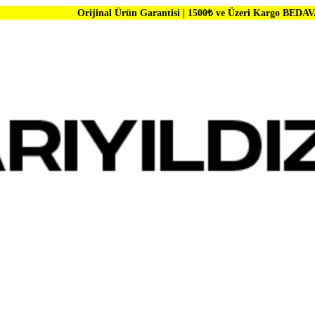
Orijinal Ürün Garantisi | 1500₺ ve Üzeri Kargo BEDAVA | Dünya Marka