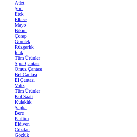
Atlet
Şort
Etek
Elbise
Mayo
Bikini
Çorap
Gömlek
Rüzgarlık
İçlik
Tüm Ürünler
Spor Çantası
Omuz Çantası
Bel Çantası
El Çantası
Valiz
Tüm Ürünler
Kol Saati
Kulaklık
Şapka
Bere
Parfüm
Eldiven
Cüzdan
Gözlük