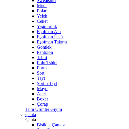
Sweatshirt
Mont
Polar
Yelek
Ceket
Yağmurluk
Eşofman Altı
Eşofman Üstü
Eşofman Takımı
Gömlek
Pantolon
Tshirt
Polo Tshirt
Forma
Şort
Tayt
Şortlu Tayt
Mayo
Atlet
Boxer
Çorap
Tüm Ürünler Giyim
Çanta
Çanta
Bisiklet Çantası