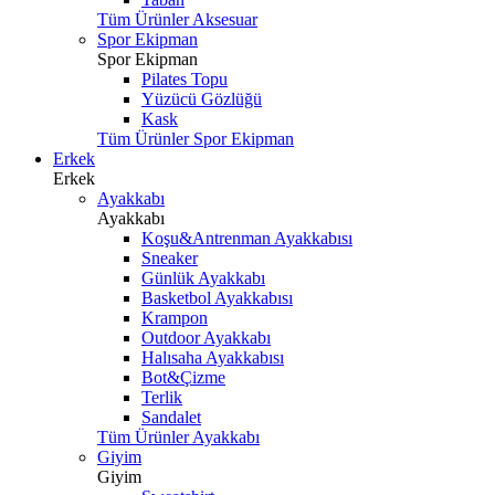
Tüm Ürünler Aksesuar
Spor Ekipman
Spor Ekipman
Pilates Topu
Yüzücü Gözlüğü
Kask
Tüm Ürünler Spor Ekipman
Erkek
Erkek
Ayakkabı
Ayakkabı
Koşu&Antrenman Ayakkabısı
Sneaker
Günlük Ayakkabı
Basketbol Ayakkabısı
Krampon
Outdoor Ayakkabı
Halısaha Ayakkabısı
Bot&Çizme
Terlik
Sandalet
Tüm Ürünler Ayakkabı
Giyim
Giyim