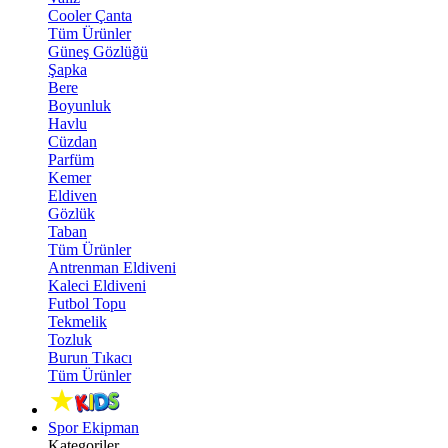
Cooler Çanta
Tüm Ürünler
Güneş Gözlüğü
Şapka
Bere
Boyunluk
Havlu
Cüzdan
Parfüm
Kemer
Eldiven
Gözlük
Taban
Tüm Ürünler
Antrenman Eldiveni
Kaleci Eldiveni
Futbol Topu
Tekmelik
Tozluk
Burun Tıkacı
Tüm Ürünler
Spor Ekipman
Kategoriler