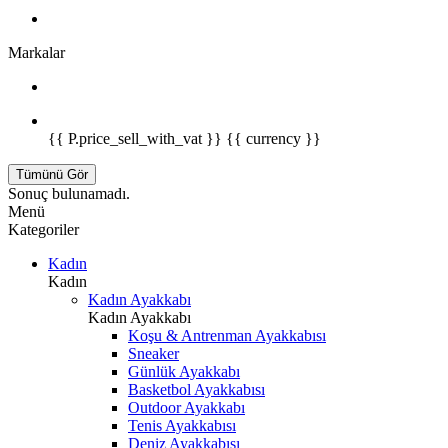
Markalar
{{ P.price_sell_with_vat }} {{ currency }}
Tümünü Gör
Sonuç bulunamadı.
Menü
Kategoriler
Kadın
Kadın
Kadın Ayakkabı
Kadın Ayakkabı
Koşu & Antrenman Ayakkabısı
Sneaker
Günlük Ayakkabı
Basketbol Ayakkabısı
Outdoor Ayakkabı
Tenis Ayakkabısı
Deniz Ayakkabısı