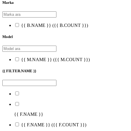
Marka
{{ B.NAME }}
({{ B.COUNT }})
Model
{{ M.NAME }}
({{ M.COUNT }})
{{ FILTER.NAME }}
{{ F.NAME }}
{{ F.NAME }}
({{ F.COUNT }})