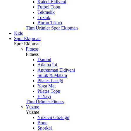
Kaleci Eldiveni
Futbol Topu
Tekmelik
Tozluk
Burun Tıkacı
Tüm Ürünler Spor Ekipman
Kıds
Spor Ekipman
Spor Ekipman
Fitness
Fitness
Dambıl
Atlama İpi
Antrenman Eldiveni
Suluk & Matara
Pilates Lastiği
Yoga Mat
Pilates Topu
El Yayı
Tüm Ürünler Fitness
Yüzme
Yüzme
Yüzücü Gözlüğü
Bone
Şnorkel