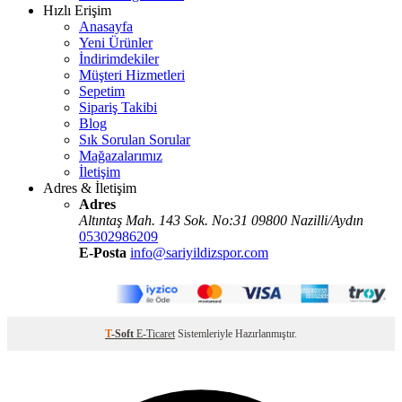
Hızlı Erişim
Anasayfa
Yeni Ürünler
İndirimdekiler
Müşteri Hizmetleri
Sepetim
Sipariş Takibi
Blog
Sık Sorulan Sorular
Mağazalarımız
İletişim
Adres & İletişim
Adres
Altıntaş Mah. 143 Sok. No:31 09800 Nazilli/Aydın
05302986209
E-Posta
info@sariyildizspor.com
T
-Soft
E-Ticaret
Sistemleriyle Hazırlanmıştır.