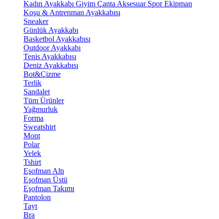
Kadın Ayakkabı
Giyim
Çanta
Aksesuar
Spor Ekipman
Koşu & Antrenman Ayakkabısı
Sneaker
Günlük Ayakkabı
Basketbol Ayakkabısı
Outdoor Ayakkabı
Tenis Ayakkabısı
Deniz Ayakkabısı
Bot&Çizme
Terlik
Sandalet
Tüm Ürünler
Yağmurluk
Forma
Sweatshirt
Mont
Polar
Yelek
Tshirt
Eşofman Altı
Eşofman Üstü
Eşofman Takımı
Pantolon
Tayt
Bra