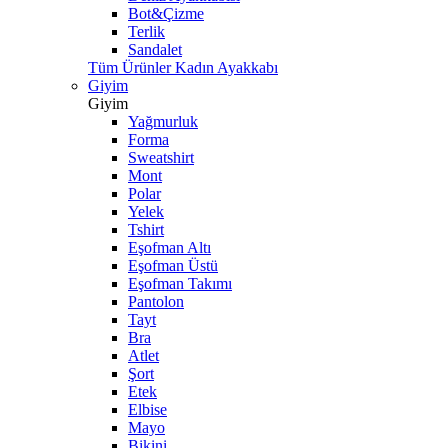
Bot&Çizme
Terlik
Sandalet
Tüm Ürünler Kadın Ayakkabı
Giyim
Giyim
Yağmurluk
Forma
Sweatshirt
Mont
Polar
Yelek
Tshirt
Eşofman Altı
Eşofman Üstü
Eşofman Takımı
Pantolon
Tayt
Bra
Atlet
Şort
Etek
Elbise
Mayo
Bikini