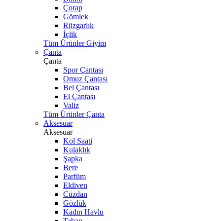
Çorap
Gömlek
Rüzgarlık
İçlik
Tüm Ürünler Giyim
Çanta
Çanta
Spor Çantası
Omuz Çantası
Bel Çantası
El Çantası
Valiz
Tüm Ürünler Çanta
Aksesuar
Aksesuar
Kol Saati
Kulaklık
Şapka
Bere
Parfüm
Eldiven
Cüzdan
Gözlük
Kadın Havlu
Taban