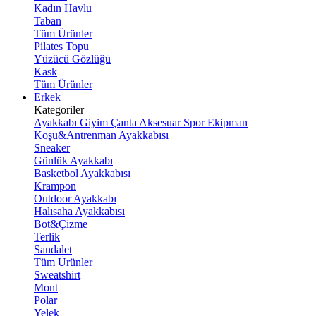
Kadın Havlu
Taban
Tüm Ürünler
Pilates Topu
Yüzücü Gözlüğü
Kask
Tüm Ürünler
Erkek
Kategoriler
Ayakkabı
Giyim
Çanta
Aksesuar
Spor Ekipman
Koşu&Antrenman Ayakkabısı
Sneaker
Günlük Ayakkabı
Basketbol Ayakkabısı
Krampon
Outdoor Ayakkabı
Halısaha Ayakkabısı
Bot&Çizme
Terlik
Sandalet
Tüm Ürünler
Sweatshirt
Mont
Polar
Yelek