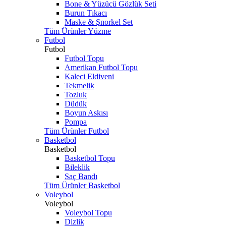
Bone & Yüzücü Gözlük Seti
Burun Tıkacı
Maske & Şnorkel Set
Tüm Ürünler Yüzme
Futbol
Futbol
Futbol Topu
Amerikan Futbol Topu
Kaleci Eldiveni
Tekmelik
Tozluk
Düdük
Boyun Askısı
Pompa
Tüm Ürünler Futbol
Basketbol
Basketbol
Basketbol Topu
Bileklik
Saç Bandı
Tüm Ürünler Basketbol
Voleybol
Voleybol
Voleybol Topu
Dizlik