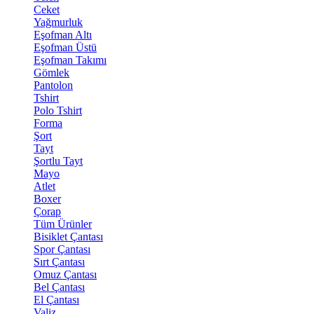
Ceket
Yağmurluk
Eşofman Altı
Eşofman Üstü
Eşofman Takımı
Gömlek
Pantolon
Tshirt
Polo Tshirt
Forma
Şort
Tayt
Şortlu Tayt
Mayo
Atlet
Boxer
Çorap
Tüm Ürünler
Bisiklet Çantası
Spor Çantası
Sırt Çantası
Omuz Çantası
Bel Çantası
El Çantası
Valiz