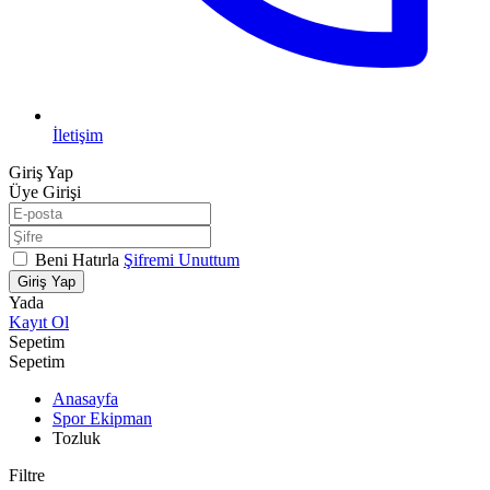
İletişim
Giriş Yap
Üye Girişi
Beni Hatırla
Şifremi Unuttum
Giriş Yap
Yada
Kayıt Ol
Sepetim
Sepetim
Anasayfa
Spor Ekipman
Tozluk
Filtre