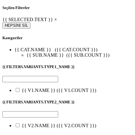
Seçilen Filtreler
{{ SELECTED.TEXT }} ×
HEPSİNİ SİL
Kategoriler
{{ CAT.NAME }}
({{ CAT.COUNT }})
{{ SUB.NAME }}
({{ SUB.COUNT }})
{{ FILTERS.VARIANTS.TYPE1_NAME }}
{{ V1.NAME }}
({{ V1.COUNT }})
{{ FILTERS.VARIANTS.TYPE2_NAME }}
{{ V2.NAME }}
({{ V2.COUNT }})