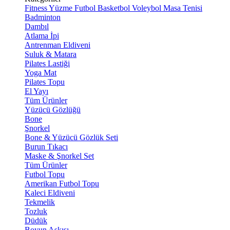
Fitness
Yüzme
Futbol
Basketbol
Voleybol
Masa Tenisi
Badminton
Dambıl
Atlama İpi
Antrenman Eldiveni
Suluk & Matara
Pilates Lastiği
Yoga Mat
Pilates Topu
El Yayı
Tüm Ürünler
Yüzücü Gözlüğü
Bone
Şnorkel
Bone & Yüzücü Gözlük Seti
Burun Tıkacı
Maske & Şnorkel Set
Tüm Ürünler
Futbol Topu
Amerikan Futbol Topu
Kaleci Eldiveni
Tekmelik
Tozluk
Düdük
Boyun Askısı