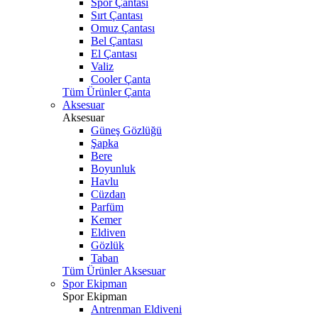
Spor Çantası
Sırt Çantası
Omuz Çantası
Bel Çantası
El Çantası
Valiz
Cooler Çanta
Tüm Ürünler Çanta
Aksesuar
Aksesuar
Güneş Gözlüğü
Şapka
Bere
Boyunluk
Havlu
Cüzdan
Parfüm
Kemer
Eldiven
Gözlük
Taban
Tüm Ürünler Aksesuar
Spor Ekipman
Spor Ekipman
Antrenman Eldiveni