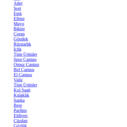
Atlet
Şort
Etek
Elbise
Mayo
Bikini
Çorap
Gömlek
Rüzgarlık
İçlik
Tüm Ürünler
Spor Çantası
Omuz Çantası
Bel Çantası
El Çantası
Valiz
Tüm Ürünler
Kol Saati
Kulaklık
Şapka
Bere
Parfüm
Eldiven
Cüzdan
Gözlük