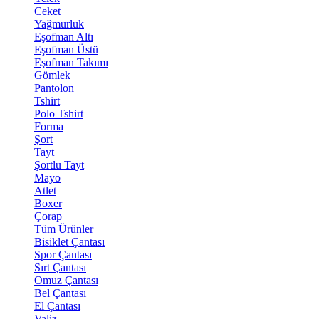
Ceket
Yağmurluk
Eşofman Altı
Eşofman Üstü
Eşofman Takımı
Gömlek
Pantolon
Tshirt
Polo Tshirt
Forma
Şort
Tayt
Şortlu Tayt
Mayo
Atlet
Boxer
Çorap
Tüm Ürünler
Bisiklet Çantası
Spor Çantası
Sırt Çantası
Omuz Çantası
Bel Çantası
El Çantası
Valiz