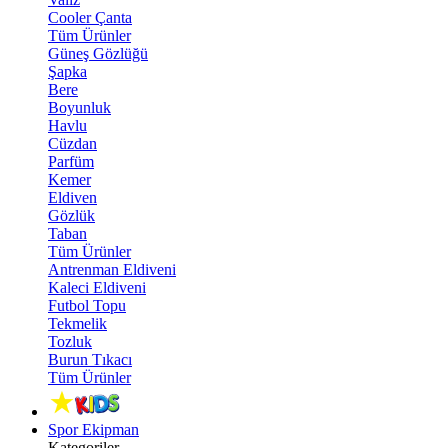
Cooler Çanta
Tüm Ürünler
Güneş Gözlüğü
Şapka
Bere
Boyunluk
Havlu
Cüzdan
Parfüm
Kemer
Eldiven
Gözlük
Taban
Tüm Ürünler
Antrenman Eldiveni
Kaleci Eldiveni
Futbol Topu
Tekmelik
Tozluk
Burun Tıkacı
Tüm Ürünler
Spor Ekipman
Kategoriler