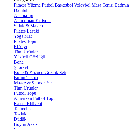
Fitness
Yüzme
Futbol
Basketbol
Voleybol
Masa Tenisi
Badmin
Dambıl
Atlama İpi
Antrenman Eldiveni
Suluk & Matara
Pilates Lastiği
Yoga Mat
Pilates Topu
El Yayı
Tüm Ürünler
Yüzücü Gözlüğü
Bone
Şnorkel
Bone & Yüzücü Gözlük Seti
Burun Tıkacı
Maske & Şnorkel Set
Tüm Ürünler
Futbol Topu
Amerikan Futbol Topu
Kaleci Eldiveni
Tekmelik
Tozluk
Düdük
Boyun Askısı