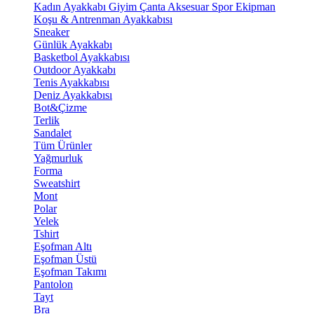
Kadın Ayakkabı
Giyim
Çanta
Aksesuar
Spor Ekipman
Koşu & Antrenman Ayakkabısı
Sneaker
Günlük Ayakkabı
Basketbol Ayakkabısı
Outdoor Ayakkabı
Tenis Ayakkabısı
Deniz Ayakkabısı
Bot&Çizme
Terlik
Sandalet
Tüm Ürünler
Yağmurluk
Forma
Sweatshirt
Mont
Polar
Yelek
Tshirt
Eşofman Altı
Eşofman Üstü
Eşofman Takımı
Pantolon
Tayt
Bra