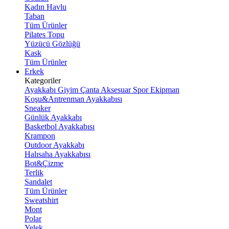
Kadın Havlu
Taban
Tüm Ürünler
Pilates Topu
Yüzücü Gözlüğü
Kask
Tüm Ürünler
Erkek
Kategoriler
Ayakkabı
Giyim
Çanta
Aksesuar
Spor Ekipman
Koşu&Antrenman Ayakkabısı
Sneaker
Günlük Ayakkabı
Basketbol Ayakkabısı
Krampon
Outdoor Ayakkabı
Halısaha Ayakkabısı
Bot&Çizme
Terlik
Sandalet
Tüm Ürünler
Sweatshirt
Mont
Polar
Yelek