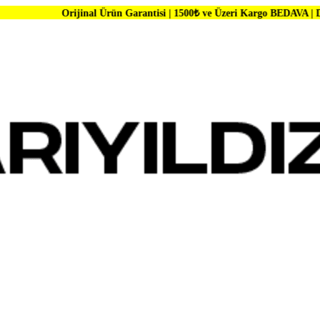
ijinal Ürün Garantisi | 1500₺ ve Üzeri Kargo BEDAVA | Dünya Markalar