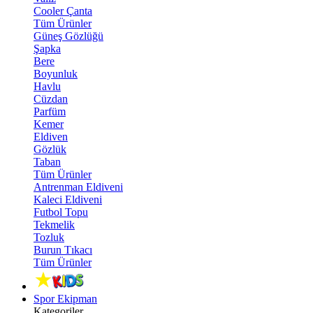
Cooler Çanta
Tüm Ürünler
Güneş Gözlüğü
Şapka
Bere
Boyunluk
Havlu
Cüzdan
Parfüm
Kemer
Eldiven
Gözlük
Taban
Tüm Ürünler
Antrenman Eldiveni
Kaleci Eldiveni
Futbol Topu
Tekmelik
Tozluk
Burun Tıkacı
Tüm Ürünler
Spor Ekipman
Kategoriler