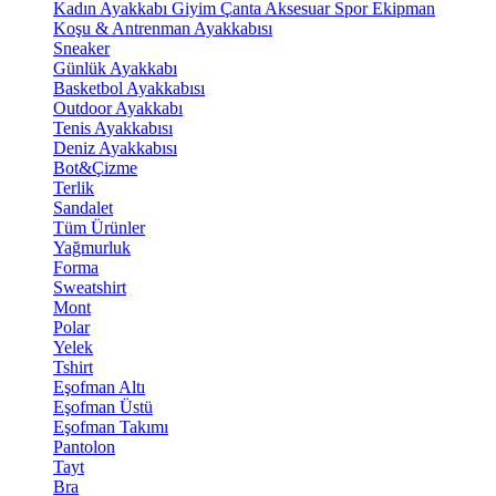
Kadın Ayakkabı
Giyim
Çanta
Aksesuar
Spor Ekipman
Koşu & Antrenman Ayakkabısı
Sneaker
Günlük Ayakkabı
Basketbol Ayakkabısı
Outdoor Ayakkabı
Tenis Ayakkabısı
Deniz Ayakkabısı
Bot&Çizme
Terlik
Sandalet
Tüm Ürünler
Yağmurluk
Forma
Sweatshirt
Mont
Polar
Yelek
Tshirt
Eşofman Altı
Eşofman Üstü
Eşofman Takımı
Pantolon
Tayt
Bra