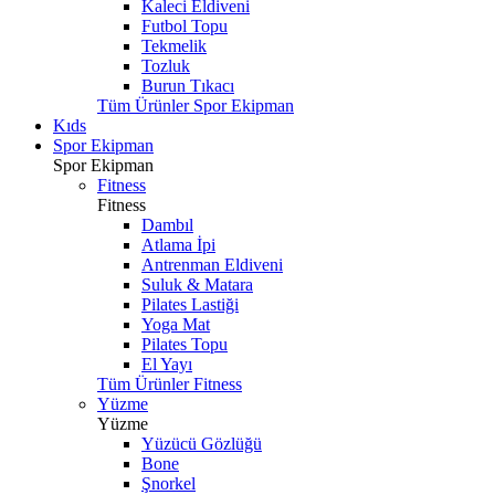
Kaleci Eldiveni
Futbol Topu
Tekmelik
Tozluk
Burun Tıkacı
Tüm Ürünler Spor Ekipman
Kıds
Spor Ekipman
Spor Ekipman
Fitness
Fitness
Dambıl
Atlama İpi
Antrenman Eldiveni
Suluk & Matara
Pilates Lastiği
Yoga Mat
Pilates Topu
El Yayı
Tüm Ürünler Fitness
Yüzme
Yüzme
Yüzücü Gözlüğü
Bone
Şnorkel