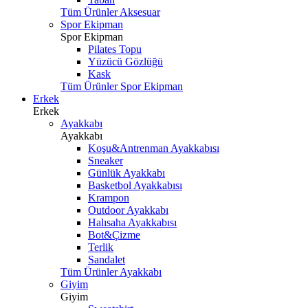
Tüm Ürünler Aksesuar
Spor Ekipman
Spor Ekipman
Pilates Topu
Yüzücü Gözlüğü
Kask
Tüm Ürünler Spor Ekipman
Erkek
Erkek
Ayakkabı
Ayakkabı
Koşu&Antrenman Ayakkabısı
Sneaker
Günlük Ayakkabı
Basketbol Ayakkabısı
Krampon
Outdoor Ayakkabı
Halısaha Ayakkabısı
Bot&Çizme
Terlik
Sandalet
Tüm Ürünler Ayakkabı
Giyim
Giyim