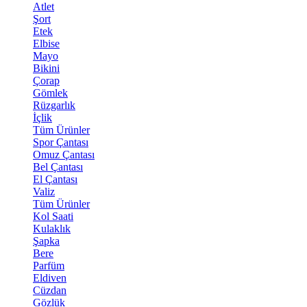
Atlet
Şort
Etek
Elbise
Mayo
Bikini
Çorap
Gömlek
Rüzgarlık
İçlik
Tüm Ürünler
Spor Çantası
Omuz Çantası
Bel Çantası
El Çantası
Valiz
Tüm Ürünler
Kol Saati
Kulaklık
Şapka
Bere
Parfüm
Eldiven
Cüzdan
Gözlük