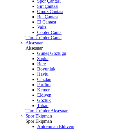
Spor Çantası
Sırt Çantası
Omuz Çantası
Bel Çantası
El Çantası
Valiz
Cooler Çanta
Tüm Ürünler Çanta
Aksesuar
Aksesuar
Güneş Gözlüğü
Şapka
Bere
Boyunluk
Havlu
Cüzdan
Parfüm
Kemer
Eldiven
Gözlük
Taban
Tüm Ürünler Aksesuar
Spor Ekipman
Spor Ekipman
Antrenman Eldiveni