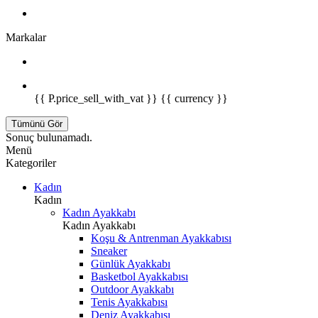
Markalar
{{ P.price_sell_with_vat }} {{ currency }}
Tümünü Gör
Sonuç bulunamadı.
Menü
Kategoriler
Kadın
Kadın
Kadın Ayakkabı
Kadın Ayakkabı
Koşu & Antrenman Ayakkabısı
Sneaker
Günlük Ayakkabı
Basketbol Ayakkabısı
Outdoor Ayakkabı
Tenis Ayakkabısı
Deniz Ayakkabısı