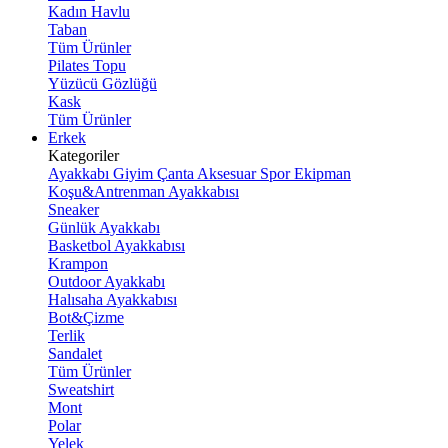
Kadın Havlu
Taban
Tüm Ürünler
Pilates Topu
Yüzücü Gözlüğü
Kask
Tüm Ürünler
Erkek
Kategoriler
Ayakkabı
Giyim
Çanta
Aksesuar
Spor Ekipman
Koşu&Antrenman Ayakkabısı
Sneaker
Günlük Ayakkabı
Basketbol Ayakkabısı
Krampon
Outdoor Ayakkabı
Halısaha Ayakkabısı
Bot&Çizme
Terlik
Sandalet
Tüm Ürünler
Sweatshirt
Mont
Polar
Yelek