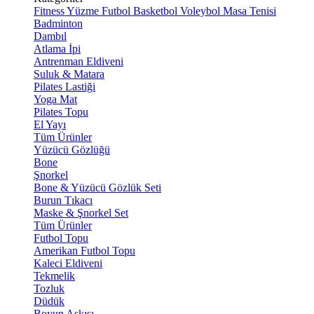
Fitness
Yüzme
Futbol
Basketbol
Voleybol
Masa Tenisi
Badminton
Dambıl
Atlama İpi
Antrenman Eldiveni
Suluk & Matara
Pilates Lastiği
Yoga Mat
Pilates Topu
El Yayı
Tüm Ürünler
Yüzücü Gözlüğü
Bone
Şnorkel
Bone & Yüzücü Gözlük Seti
Burun Tıkacı
Maske & Şnorkel Set
Tüm Ürünler
Futbol Topu
Amerikan Futbol Topu
Kaleci Eldiveni
Tekmelik
Tozluk
Düdük
Boyun Askısı