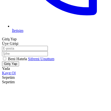
İletişim
Giriş Yap
Üye Girişi
Beni Hatırla
Şifremi Unuttum
Giriş Yap
Yada
Kayıt Ol
Sepetim
Sepetim