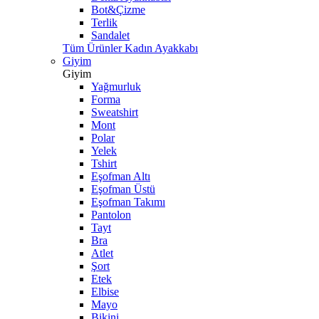
Bot&Çizme
Terlik
Sandalet
Tüm Ürünler Kadın Ayakkabı
Giyim
Giyim
Yağmurluk
Forma
Sweatshirt
Mont
Polar
Yelek
Tshirt
Eşofman Altı
Eşofman Üstü
Eşofman Takımı
Pantolon
Tayt
Bra
Atlet
Şort
Etek
Elbise
Mayo
Bikini