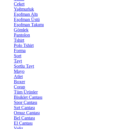
Ceket
Yağmurluk
Eşofman Altı
Eşofman Üstü
Eşofman Takımı
Gömlek
Pantolon
Tshirt
Polo Tshirt
Forma
Şort
Tayt
Şortlu Tayt
Mayo
Atlet
Boxer
Çorap
Tüm Ürünler
Bisiklet Çantası
Spor Çantası
Sırt Çantası
Omuz Çantası
Bel Çantası
El Çantası
Valiz