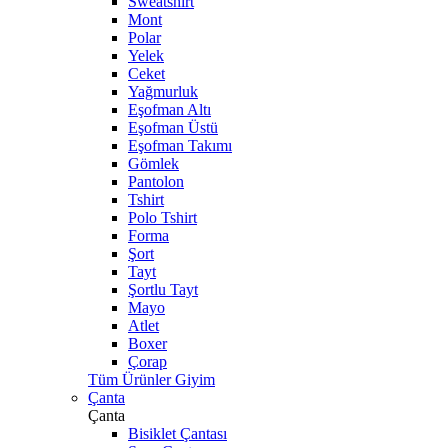
Sweatshirt
Mont
Polar
Yelek
Ceket
Yağmurluk
Eşofman Altı
Eşofman Üstü
Eşofman Takımı
Gömlek
Pantolon
Tshirt
Polo Tshirt
Forma
Şort
Tayt
Şortlu Tayt
Mayo
Atlet
Boxer
Çorap
Tüm Ürünler Giyim
Çanta
Çanta
Bisiklet Çantası