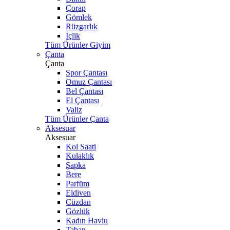
Çorap
Gömlek
Rüzgarlık
İçlik
Tüm Ürünler Giyim
Çanta
Çanta
Spor Çantası
Omuz Çantası
Bel Çantası
El Çantası
Valiz
Tüm Ürünler Çanta
Aksesuar
Aksesuar
Kol Saati
Kulaklık
Şapka
Bere
Parfüm
Eldiven
Cüzdan
Gözlük
Kadın Havlu
Taban