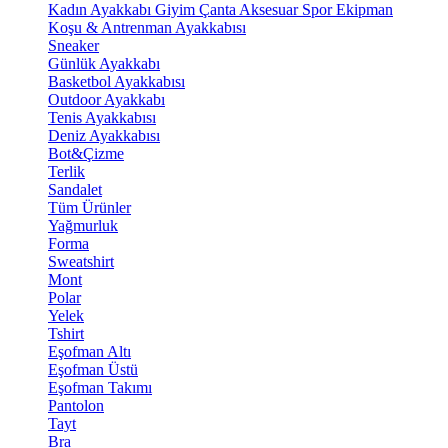
Kadın Ayakkabı
Giyim
Çanta
Aksesuar
Spor Ekipman
Koşu & Antrenman Ayakkabısı
Sneaker
Günlük Ayakkabı
Basketbol Ayakkabısı
Outdoor Ayakkabı
Tenis Ayakkabısı
Deniz Ayakkabısı
Bot&Çizme
Terlik
Sandalet
Tüm Ürünler
Yağmurluk
Forma
Sweatshirt
Mont
Polar
Yelek
Tshirt
Eşofman Altı
Eşofman Üstü
Eşofman Takımı
Pantolon
Tayt
Bra