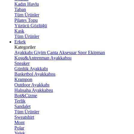
Kadın Havlu
Taban
Tüm Ürünler
Pilates Topu
Yüzücü Gözlüğü
Kask
Tüm Ürünler
Erkek
Kategoriler
Ayakkabı
Giyim
Çanta
Aksesuar
Spor Ekipman
Koşu&Antrenman Ayakkabısı
Sneaker
Günlük Ayakkabı
Basketbol Ayakkabısı
Krampon
Outdoor Ayakkabı
Halısaha Ayakkabısı
Bot&Çizme
Terlik
Sandalet
Tüm Ürünler
Sweatshirt
Mont
Polar
Yelek