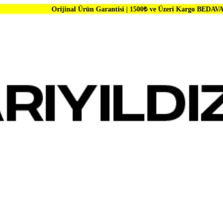
Orijinal Ürün Garantisi | 1500₺ ve Üzeri Kargo BEDAVA | Dünya Marka