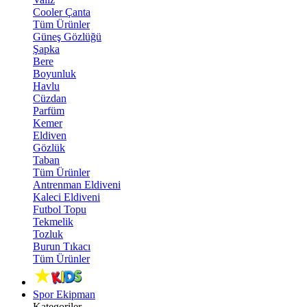
Cooler Çanta
Tüm Ürünler
Güneş Gözlüğü
Şapka
Bere
Boyunluk
Havlu
Cüzdan
Parfüm
Kemer
Eldiven
Gözlük
Taban
Tüm Ürünler
Antrenman Eldiveni
Kaleci Eldiveni
Futbol Topu
Tekmelik
Tozluk
Burun Tıkacı
Tüm Ürünler
Spor Ekipman
Kategoriler