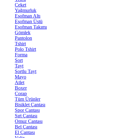
Ceket
Yağmurluk
Eşofman Altı
Eşofman Üstü
Eşofman Takımı
Gömlek
Pantolon
Tshirt
Polo Tshirt
Forma
Şort
Tayt
Şortlu Tayt
Mayo
Atlet
Boxer
Çorap
Tüm Ürünler
Bisiklet Çantası
Spor Çantası
Sırt Çantası
Omuz Çantası
Bel Çantası
El Çantası
Valiz