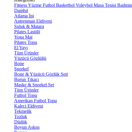
Fitness
Yüzme
Futbol
Basketbol
Voleybol
Masa Tenisi
Badmin
Dambıl
Atlama İpi
Antrenman Eldiveni
Suluk & Matara
Pilates Lastiği
Yoga Mat
Pilates Topu
El Yayı
Tüm Ürünler
Yüzücü Gözlüğü
Bone
Şnorkel
Bone & Yüzücü Gözlük Seti
Burun Tıkacı
Maske & Şnorkel Set
Tüm Ürünler
Futbol Topu
Amerikan Futbol Topu
Kaleci Eldiveni
Tekmelik
Tozluk
Düdük
Boyun Askısı