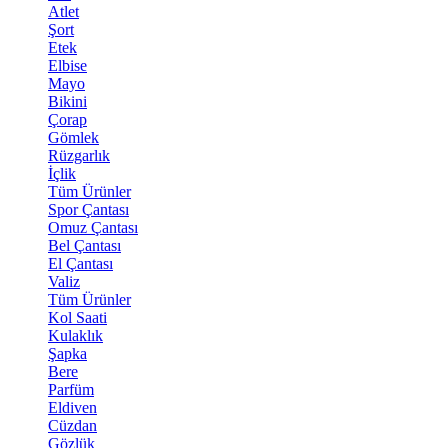
Atlet
Şort
Etek
Elbise
Mayo
Bikini
Çorap
Gömlek
Rüzgarlık
İçlik
Tüm Ürünler
Spor Çantası
Omuz Çantası
Bel Çantası
El Çantası
Valiz
Tüm Ürünler
Kol Saati
Kulaklık
Şapka
Bere
Parfüm
Eldiven
Cüzdan
Gözlük