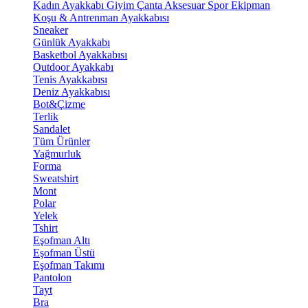
Kadın Ayakkabı
Giyim
Çanta
Aksesuar
Spor Ekipman
Koşu & Antrenman Ayakkabısı
Sneaker
Günlük Ayakkabı
Basketbol Ayakkabısı
Outdoor Ayakkabı
Tenis Ayakkabısı
Deniz Ayakkabısı
Bot&Çizme
Terlik
Sandalet
Tüm Ürünler
Yağmurluk
Forma
Sweatshirt
Mont
Polar
Yelek
Tshirt
Eşofman Altı
Eşofman Üstü
Eşofman Takımı
Pantolon
Tayt
Bra