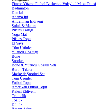
Fitness
Yüzme
Futbol
Basketbol
Voleybol
Masa Tenisi
Badminton
Dambıl
Atlama İpi
Antrenman Eldiveni
Suluk & Matara
Pilates Lastiği
Yoga Mat
Pilates Topu
El Yayı
Tüm Ürünler
Yüzücü Gözlüğü
Bone
Şnorkel
Bone & Yüzücü Gözlük Seti
Burun Tıkacı
Maske & Şnorkel Set
Tüm Ürünler
Futbol Topu
Amerikan Futbol Topu
Kaleci Eldiveni
Tekmelik
Tozluk
Düdük
Boyun Askısı