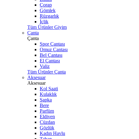
Çorap
Gömlek
Rüzgarlık
İçlik
Tüm Ürünler Giyim
Çanta
Çanta
Spor Çantası
Omuz Çantası
Bel Çantası
El Çantası
Valiz
Tüm Ürünler Çanta
Aksesuar
Aksesuar
Kol Saati
Kulaklık
Şapka
Bere
Parfüm
Eldiven
Cüzdan
Gözlük
Kadın Havlu
Taban