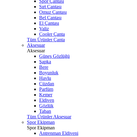
Spor Çantası
Sırt Çantası
Omuz Çantası
Bel Çantası
El Çantası
Valiz
Cooler Çanta
Tüm Ürünler Çanta
Aksesuar
Aksesuar
Güneş Gözlüğü
Şapka
Bere
Boyunluk
Havlu
Cüzdan
Parfüm
Kemer
Eldiven
Gözlük
Taban
Tüm Ürünler Aksesuar
Spor Ekipman
Spor Ekipman
Antrenman Eldiveni