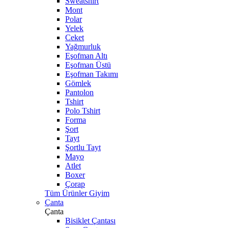
Sweatshirt
Mont
Polar
Yelek
Ceket
Yağmurluk
Eşofman Altı
Eşofman Üstü
Eşofman Takımı
Gömlek
Pantolon
Tshirt
Polo Tshirt
Forma
Şort
Tayt
Şortlu Tayt
Mayo
Atlet
Boxer
Çorap
Tüm Ürünler Giyim
Çanta
Çanta
Bisiklet Çantası