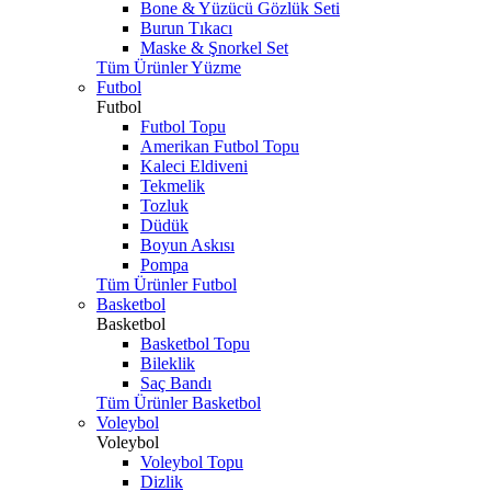
Bone & Yüzücü Gözlük Seti
Burun Tıkacı
Maske & Şnorkel Set
Tüm Ürünler Yüzme
Futbol
Futbol
Futbol Topu
Amerikan Futbol Topu
Kaleci Eldiveni
Tekmelik
Tozluk
Düdük
Boyun Askısı
Pompa
Tüm Ürünler Futbol
Basketbol
Basketbol
Basketbol Topu
Bileklik
Saç Bandı
Tüm Ürünler Basketbol
Voleybol
Voleybol
Voleybol Topu
Dizlik