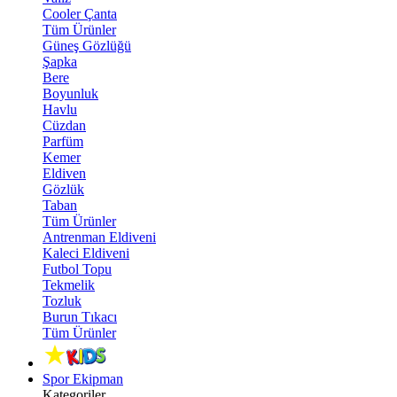
Cooler Çanta
Tüm Ürünler
Güneş Gözlüğü
Şapka
Bere
Boyunluk
Havlu
Cüzdan
Parfüm
Kemer
Eldiven
Gözlük
Taban
Tüm Ürünler
Antrenman Eldiveni
Kaleci Eldiveni
Futbol Topu
Tekmelik
Tozluk
Burun Tıkacı
Tüm Ürünler
Spor Ekipman
Kategoriler