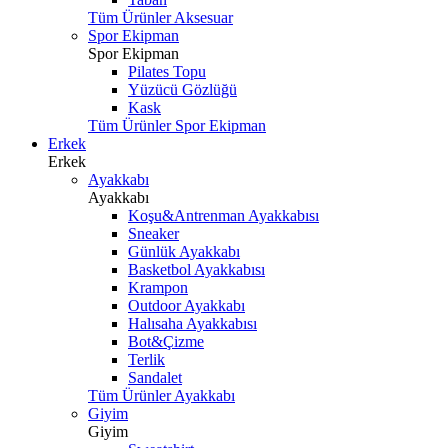
Tüm Ürünler Aksesuar
Spor Ekipman
Spor Ekipman
Pilates Topu
Yüzücü Gözlüğü
Kask
Tüm Ürünler Spor Ekipman
Erkek
Erkek
Ayakkabı
Ayakkabı
Koşu&Antrenman Ayakkabısı
Sneaker
Günlük Ayakkabı
Basketbol Ayakkabısı
Krampon
Outdoor Ayakkabı
Halısaha Ayakkabısı
Bot&Çizme
Terlik
Sandalet
Tüm Ürünler Ayakkabı
Giyim
Giyim