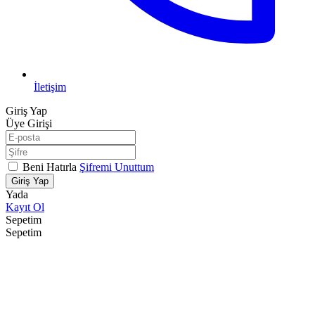
İletişim
Giriş Yap
Üye Girişi
Beni Hatırla
Şifremi Unuttum
Giriş Yap
Yada
Kayıt Ol
Sepetim
Sepetim