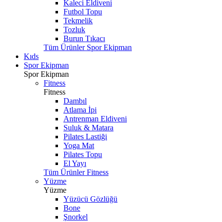
Kaleci Eldiveni
Futbol Topu
Tekmelik
Tozluk
Burun Tıkacı
Tüm Ürünler Spor Ekipman
Kıds
Spor Ekipman
Spor Ekipman
Fitness
Fitness
Dambıl
Atlama İpi
Antrenman Eldiveni
Suluk & Matara
Pilates Lastiği
Yoga Mat
Pilates Topu
El Yayı
Tüm Ürünler Fitness
Yüzme
Yüzme
Yüzücü Gözlüğü
Bone
Şnorkel