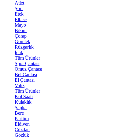
Atlet
Şort
Etek
Elbise
Mayo
Bikini
Çorap
Gömlek
Rüzgarlık
İçlik
Tüm Ürünler
Spor Çantası
Omuz Çantası
Bel Çantası
El Çantası
Valiz
Tüm Ürünler
Kol Saati
Kulaklık
Şapka
Bere
Parfüm
Eldiven
Cüzdan
Gözlük