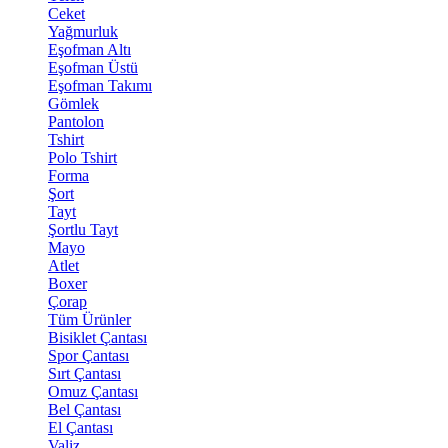
Ceket
Yağmurluk
Eşofman Altı
Eşofman Üstü
Eşofman Takımı
Gömlek
Pantolon
Tshirt
Polo Tshirt
Forma
Şort
Tayt
Şortlu Tayt
Mayo
Atlet
Boxer
Çorap
Tüm Ürünler
Bisiklet Çantası
Spor Çantası
Sırt Çantası
Omuz Çantası
Bel Çantası
El Çantası
Valiz