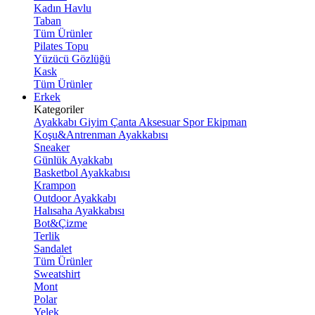
Kadın Havlu
Taban
Tüm Ürünler
Pilates Topu
Yüzücü Gözlüğü
Kask
Tüm Ürünler
Erkek
Kategoriler
Ayakkabı
Giyim
Çanta
Aksesuar
Spor Ekipman
Koşu&Antrenman Ayakkabısı
Sneaker
Günlük Ayakkabı
Basketbol Ayakkabısı
Krampon
Outdoor Ayakkabı
Halısaha Ayakkabısı
Bot&Çizme
Terlik
Sandalet
Tüm Ürünler
Sweatshirt
Mont
Polar
Yelek