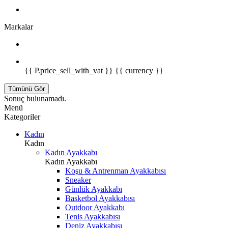
Markalar
{{ P.price_sell_with_vat }} {{ currency }}
Tümünü Gör
Sonuç bulunamadı.
Menü
Kategoriler
Kadın
Kadın
Kadın Ayakkabı
Kadın Ayakkabı
Koşu & Antrenman Ayakkabısı
Sneaker
Günlük Ayakkabı
Basketbol Ayakkabısı
Outdoor Ayakkabı
Tenis Ayakkabısı
Deniz Ayakkabısı