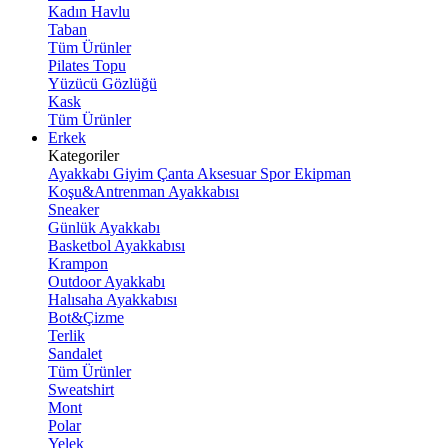
Kadın Havlu
Taban
Tüm Ürünler
Pilates Topu
Yüzücü Gözlüğü
Kask
Tüm Ürünler
Erkek
Kategoriler
Ayakkabı
Giyim
Çanta
Aksesuar
Spor Ekipman
Koşu&Antrenman Ayakkabısı
Sneaker
Günlük Ayakkabı
Basketbol Ayakkabısı
Krampon
Outdoor Ayakkabı
Halısaha Ayakkabısı
Bot&Çizme
Terlik
Sandalet
Tüm Ürünler
Sweatshirt
Mont
Polar
Yelek