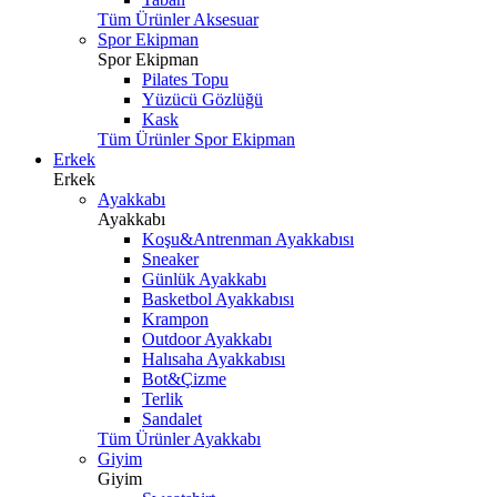
Tüm Ürünler Aksesuar
Spor Ekipman
Spor Ekipman
Pilates Topu
Yüzücü Gözlüğü
Kask
Tüm Ürünler Spor Ekipman
Erkek
Erkek
Ayakkabı
Ayakkabı
Koşu&Antrenman Ayakkabısı
Sneaker
Günlük Ayakkabı
Basketbol Ayakkabısı
Krampon
Outdoor Ayakkabı
Halısaha Ayakkabısı
Bot&Çizme
Terlik
Sandalet
Tüm Ürünler Ayakkabı
Giyim
Giyim