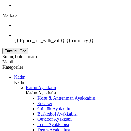
Markalar
{{ P.price_sell_with_vat }} {{ currency }}
Tümünü Gör
Sonuç bulunamadı.
Menü
Kategoriler
Kadın
Kadın
Kadın Ayakkabı
Kadın Ayakkabı
Koşu & Antrenman Ayakkabısı
Sneaker
Günlük Ayakkabı
Basketbol Ayakkabısı
Outdoor Ayakkabı
Tenis Ayakkabısı
Deniz Ayakkabısı