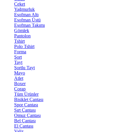
Ceket
Yağmurluk
Eşofman Altı
Eşofman Üstü
Eşofman Takımı
Gömlek
Pantolon
Tshirt
Polo Tshirt
Forma
Şort
Tayt
Şortlu Tayt
Mayo
Atlet
Boxer
Çorap
Tüm Ürünler
Bisiklet Çantası
Spor Çantası
Sırt Çantası
Omuz Çantası
Bel Çantası
El Çantası
Valiz