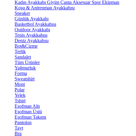
Kadın Ayakkabı
Giyim
Çanta
Aksesuar
Spor Ekipman
Koşu & Antrenman Ayakkabısı
Sneaker
Günlük Ayakkabı
Basketbol Ayakkabısı
Outdoor Ayakkabı
Tenis Ayakkabısı
Deniz Ayakkabısı
Bot&Çizme
Terlik
Sandalet
Tüm Ürünler
Yağmurluk
Forma
Sweatshirt
Mont
Polar
Yelek
Tshirt
Eşofman Altı
Eşofman Üstü
Eşofman Takımı
Pantolon
Tayt
Bra