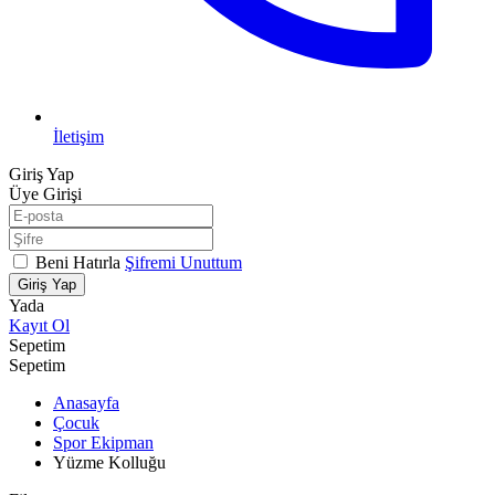
İletişim
Giriş Yap
Üye Girişi
Beni Hatırla
Şifremi Unuttum
Giriş Yap
Yada
Kayıt Ol
Sepetim
Sepetim
Anasayfa
Çocuk
Spor Ekipman
Yüzme Kolluğu