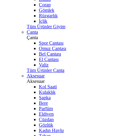
Çorap
Gömlek
Rüzgarlık
İçlik
Tüm Ürünler Giyim
Çanta
Çanta
Spor Çantası
Omuz Çantası
Bel Çantası
El Çantası
Valiz
Tüm Ürünler Çanta
Aksesuar
Aksesuar
Kol Saati
Kulaklık
Şapka
Bere
Parfüm
Eldiven
Cüzdan
Gözlük
Kadın Havlu
Taban