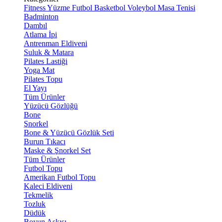
Fitness
Yüzme
Futbol
Basketbol
Voleybol
Masa Tenisi
Badminton
Dambıl
Atlama İpi
Antrenman Eldiveni
Suluk & Matara
Pilates Lastiği
Yoga Mat
Pilates Topu
El Yayı
Tüm Ürünler
Yüzücü Gözlüğü
Bone
Şnorkel
Bone & Yüzücü Gözlük Seti
Burun Tıkacı
Maske & Şnorkel Set
Tüm Ürünler
Futbol Topu
Amerikan Futbol Topu
Kaleci Eldiveni
Tekmelik
Tozluk
Düdük
Boyun Askısı