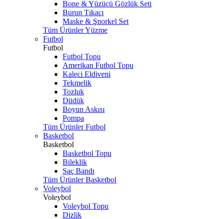
Bone & Yüzücü Gözlük Seti
Burun Tıkacı
Maske & Şnorkel Set
Tüm Ürünler Yüzme
Futbol
Futbol
Futbol Topu
Amerikan Futbol Topu
Kaleci Eldiveni
Tekmelik
Tozluk
Düdük
Boyun Askısı
Pompa
Tüm Ürünler Futbol
Basketbol
Basketbol
Basketbol Topu
Bileklik
Saç Bandı
Tüm Ürünler Basketbol
Voleybol
Voleybol
Voleybol Topu
Dizlik