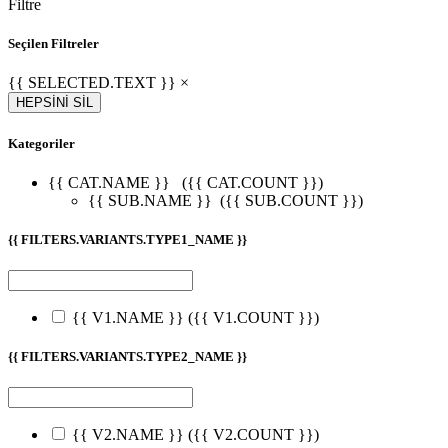
Filtre
Seçilen Filtreler
{{ SELECTED.TEXT }} ×
HEPSİNİ SİL
Kategoriler
{{ CAT.NAME }}
({{ CAT.COUNT }})
{{ SUB.NAME }}
({{ SUB.COUNT }})
{{ FILTERS.VARIANTS.TYPE1_NAME }}
{{ V1.NAME }}
({{ V1.COUNT }})
{{ FILTERS.VARIANTS.TYPE2_NAME }}
{{ V2.NAME }}
({{ V2.COUNT }})