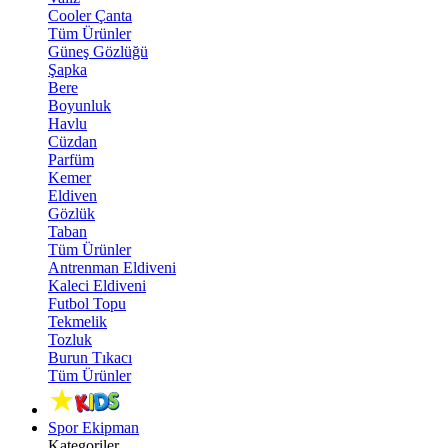
Cooler Çanta
Tüm Ürünler
Güneş Gözlüğü
Şapka
Bere
Boyunluk
Havlu
Cüzdan
Parfüm
Kemer
Eldiven
Gözlük
Taban
Tüm Ürünler
Antrenman Eldiveni
Kaleci Eldiveni
Futbol Topu
Tekmelik
Tozluk
Burun Tıkacı
Tüm Ürünler
Spor Ekipman
Kategoriler