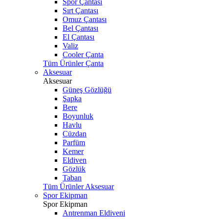
Spor Çantası
Sırt Çantası
Omuz Çantası
Bel Çantası
El Çantası
Valiz
Cooler Çanta
Tüm Ürünler Çanta
Aksesuar
Aksesuar
Güneş Gözlüğü
Şapka
Bere
Boyunluk
Havlu
Cüzdan
Parfüm
Kemer
Eldiven
Gözlük
Taban
Tüm Ürünler Aksesuar
Spor Ekipman
Spor Ekipman
Antrenman Eldiveni