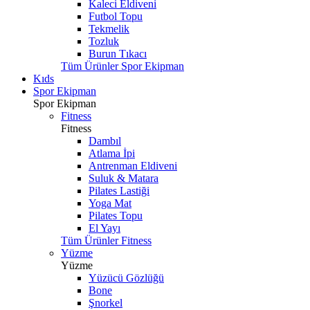
Kaleci Eldiveni
Futbol Topu
Tekmelik
Tozluk
Burun Tıkacı
Tüm Ürünler Spor Ekipman
Kıds
Spor Ekipman
Spor Ekipman
Fitness
Fitness
Dambıl
Atlama İpi
Antrenman Eldiveni
Suluk & Matara
Pilates Lastiği
Yoga Mat
Pilates Topu
El Yayı
Tüm Ürünler Fitness
Yüzme
Yüzme
Yüzücü Gözlüğü
Bone
Şnorkel