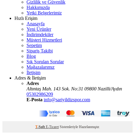
Gizlilik ve Güvenlik
Hakkımızda
Yetki Belgelerimiz
Hızlı Erişim
Anasayfa
Yeni Ürünler
İndirimdekiler
Müşteri Hizmetleri
Sepetim
Sipariş Takibi
Blog
Sık Sorulan Sorular
Mağazalarımız
İletişim
Adres & İletişim
Adres
Altıntaş Mah. 143 Sok. No:31 09800 Nazilli/Aydın
05302986209
E-Posta
info@sariyildizspor.com
T
-Soft
E-Ticaret
Sistemleriyle Hazırlanmıştır.