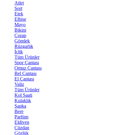
Atlet
Şort
Etek
Elbise
Mayo
Bikini
Çorap
Gömlek
Rüzgarlık
İçlik
Tüm Ürünler
Spor Çantası
Omuz Çantası
Bel Çantası
El Çantası
Valiz
Tüm Ürünler
Kol Saati
Kulaklık
Şapka
Bere
Parfüm
Eldiven
Cüzdan
Gözlük