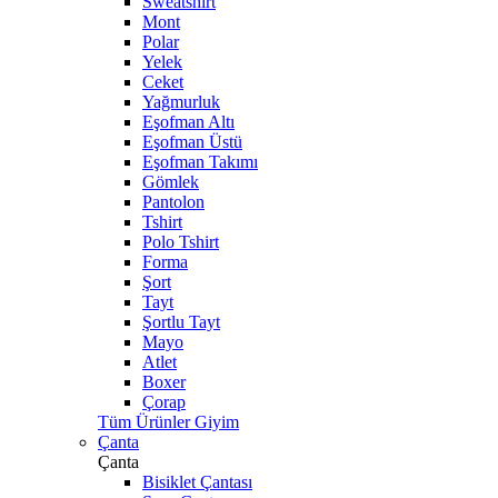
Sweatshirt
Mont
Polar
Yelek
Ceket
Yağmurluk
Eşofman Altı
Eşofman Üstü
Eşofman Takımı
Gömlek
Pantolon
Tshirt
Polo Tshirt
Forma
Şort
Tayt
Şortlu Tayt
Mayo
Atlet
Boxer
Çorap
Tüm Ürünler Giyim
Çanta
Çanta
Bisiklet Çantası