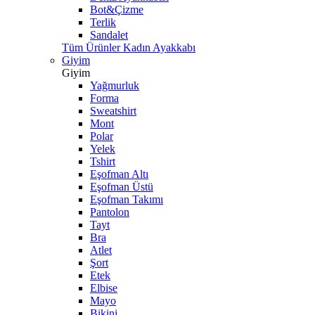
Bot&Çizme
Terlik
Sandalet
Tüm Ürünler Kadın Ayakkabı
Giyim
Giyim
Yağmurluk
Forma
Sweatshirt
Mont
Polar
Yelek
Tshirt
Eşofman Altı
Eşofman Üstü
Eşofman Takımı
Pantolon
Tayt
Bra
Atlet
Şort
Etek
Elbise
Mayo
Bikini