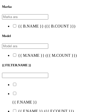
Marka
{{ B.NAME }}
({{ B.COUNT }})
Model
{{ M.NAME }}
({{ M.COUNT }})
{{ FILTER.NAME }}
{{ F.NAME }}
{{ F.NAME }}
({{ F.COUNT }})