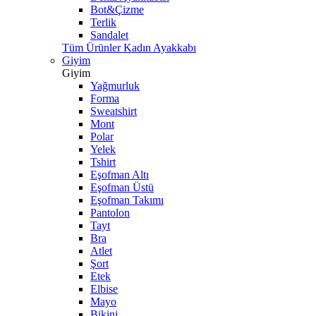
Bot&Çizme
Terlik
Sandalet
Tüm Ürünler Kadın Ayakkabı
Giyim
Giyim
Yağmurluk
Forma
Sweatshirt
Mont
Polar
Yelek
Tshirt
Eşofman Altı
Eşofman Üstü
Eşofman Takımı
Pantolon
Tayt
Bra
Atlet
Şort
Etek
Elbise
Mayo
Bikini