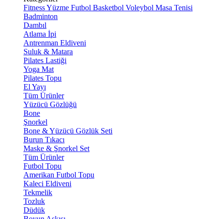
Fitness
Yüzme
Futbol
Basketbol
Voleybol
Masa Tenisi
Badminton
Dambıl
Atlama İpi
Antrenman Eldiveni
Suluk & Matara
Pilates Lastiği
Yoga Mat
Pilates Topu
El Yayı
Tüm Ürünler
Yüzücü Gözlüğü
Bone
Şnorkel
Bone & Yüzücü Gözlük Seti
Burun Tıkacı
Maske & Şnorkel Set
Tüm Ürünler
Futbol Topu
Amerikan Futbol Topu
Kaleci Eldiveni
Tekmelik
Tozluk
Düdük
Boyun Askısı