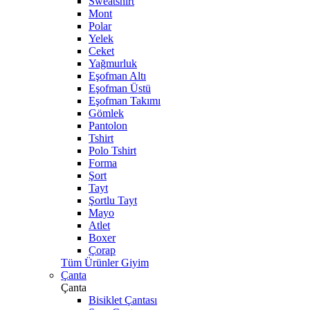
Sweatshirt
Mont
Polar
Yelek
Ceket
Yağmurluk
Eşofman Altı
Eşofman Üstü
Eşofman Takımı
Gömlek
Pantolon
Tshirt
Polo Tshirt
Forma
Şort
Tayt
Şortlu Tayt
Mayo
Atlet
Boxer
Çorap
Tüm Ürünler Giyim
Çanta
Çanta
Bisiklet Çantası