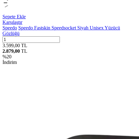
Sepete Ekle
Karşılaştır
Speedo
Speedo Fastskin Speedsocket Siyah Unisex Yüzücü
Gözlüğü
3.599,00
TL
2.879,00
TL
%
20
İndirim