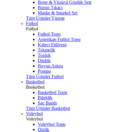
Bone & Yüzücü Gözlük Seti
Burun Tıkacı
Maske & Şnorkel Set
Tüm Ürünler Yüzme
Futbol
Futbol
Futbol Topu
Amerikan Futbol Topu
Kaleci Eldiveni
Tekmelik
Tozluk
Düdük
Boyun Askısı
Pompa
Tüm Ürünler Futbol
Basketbol
Basketbol
Basketbol Topu
Bileklik
Saç Bandı
Tüm Ürünler Basketbol
Voleybol
Voleybol
Voleybol Topu
Dizlik