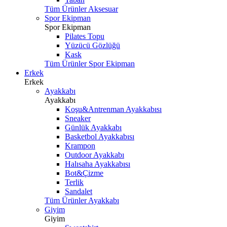
Tüm Ürünler Aksesuar
Spor Ekipman
Spor Ekipman
Pilates Topu
Yüzücü Gözlüğü
Kask
Tüm Ürünler Spor Ekipman
Erkek
Erkek
Ayakkabı
Ayakkabı
Koşu&Antrenman Ayakkabısı
Sneaker
Günlük Ayakkabı
Basketbol Ayakkabısı
Krampon
Outdoor Ayakkabı
Halısaha Ayakkabısı
Bot&Çizme
Terlik
Sandalet
Tüm Ürünler Ayakkabı
Giyim
Giyim