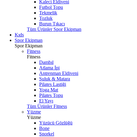
Kaleci Eldiveni
Futbol Topu
Tekmelik
Tozluk
Burun Tıkacı
Tüm Ürünler Spor Ekipman
Kıds
Spor Ekipman
Spor Ekipman
Fitness
Fitness
Dambıl
Atlama İpi
Antrenman Eldiveni
Suluk & Matara
Pilates Lastiği
Yoga Mat
Pilates Topu
El Yayı
Tüm Ürünler Fitness
Yüzme
Yüzme
Yüzücü Gözlüğü
Bone
Şnorkel