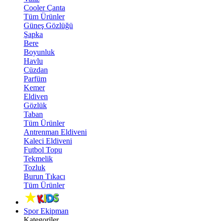
Cooler Çanta
Tüm Ürünler
Güneş Gözlüğü
Şapka
Bere
Boyunluk
Havlu
Cüzdan
Parfüm
Kemer
Eldiven
Gözlük
Taban
Tüm Ürünler
Antrenman Eldiveni
Kaleci Eldiveni
Futbol Topu
Tekmelik
Tozluk
Burun Tıkacı
Tüm Ürünler
Spor Ekipman
Kategoriler