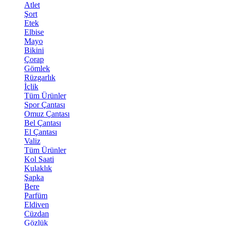
Atlet
Şort
Etek
Elbise
Mayo
Bikini
Çorap
Gömlek
Rüzgarlık
İçlik
Tüm Ürünler
Spor Çantası
Omuz Çantası
Bel Çantası
El Çantası
Valiz
Tüm Ürünler
Kol Saati
Kulaklık
Şapka
Bere
Parfüm
Eldiven
Cüzdan
Gözlük