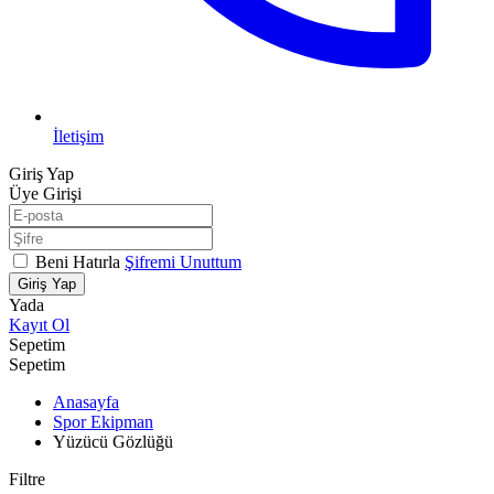
İletişim
Giriş Yap
Üye Girişi
Beni Hatırla
Şifremi Unuttum
Giriş Yap
Yada
Kayıt Ol
Sepetim
Sepetim
Anasayfa
Spor Ekipman
Yüzücü Gözlüğü
Filtre