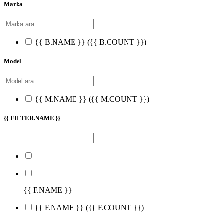
Marka
{{ B.NAME }}
({{ B.COUNT }})
Model
{{ M.NAME }}
({{ M.COUNT }})
{{ FILTER.NAME }}
{{ F.NAME }}
{{ F.NAME }}
({{ F.COUNT }})