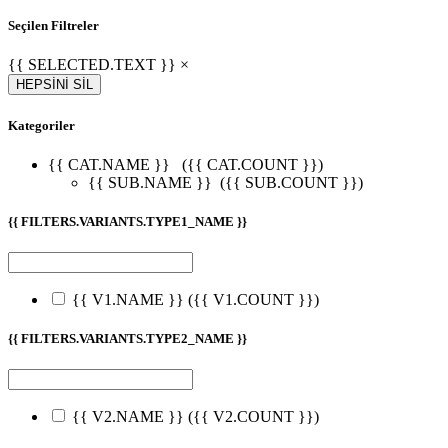
Seçilen Filtreler
{{ SELECTED.TEXT }} ×
HEPSİNİ SİL
Kategoriler
{{ CAT.NAME }}
({{ CAT.COUNT }})
{{ SUB.NAME }}
({{ SUB.COUNT }})
{{ FILTERS.VARIANTS.TYPE1_NAME }}
{{ V1.NAME }}
({{ V1.COUNT }})
{{ FILTERS.VARIANTS.TYPE2_NAME }}
{{ V2.NAME }}
({{ V2.COUNT }})