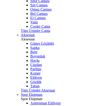
Spor Çantası
Sırt Çantası
Omuz Çantası
Bel Çantası
El Çantası
Valiz
Cooler Çanta
Tüm Ürünler Çanta
Aksesuar
Aksesuar
Güneş Gözlüğü
Şapka
Bere
Boyunluk
Havlu
Cüzdan
Parfüm
Kemer
Eldiven
Gözlük
Taban
Tüm Ürünler Aksesuar
Spor Ekipman
Spor Ekipman
Antrenman Eldiveni