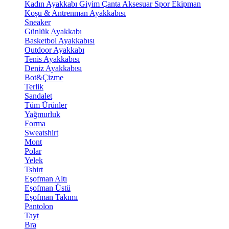
Kadın Ayakkabı
Giyim
Çanta
Aksesuar
Spor Ekipman
Koşu & Antrenman Ayakkabısı
Sneaker
Günlük Ayakkabı
Basketbol Ayakkabısı
Outdoor Ayakkabı
Tenis Ayakkabısı
Deniz Ayakkabısı
Bot&Çizme
Terlik
Sandalet
Tüm Ürünler
Yağmurluk
Forma
Sweatshirt
Mont
Polar
Yelek
Tshirt
Eşofman Altı
Eşofman Üstü
Eşofman Takımı
Pantolon
Tayt
Bra