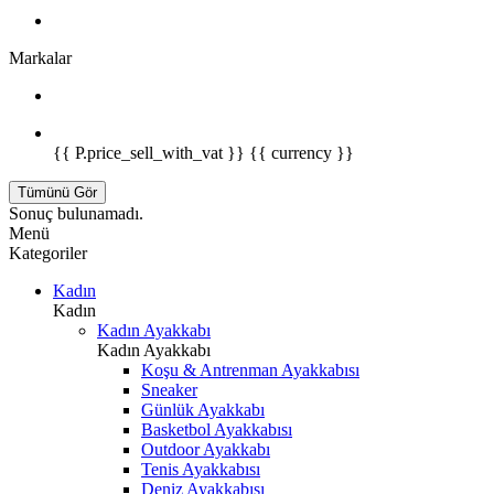
Markalar
{{ P.price_sell_with_vat }} {{ currency }}
Tümünü Gör
Sonuç bulunamadı.
Menü
Kategoriler
Kadın
Kadın
Kadın Ayakkabı
Kadın Ayakkabı
Koşu & Antrenman Ayakkabısı
Sneaker
Günlük Ayakkabı
Basketbol Ayakkabısı
Outdoor Ayakkabı
Tenis Ayakkabısı
Deniz Ayakkabısı