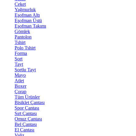
Ceket
Yağmurluk
Eşofman Altı
Eşofman Üstü
Eşofman Takımı
Gömlek
Pantolon
Tshirt
Polo Tshirt
Forma
Şort
Tayt
Şortlu Tayt
Mayo
Atlet
Boxer
Çorap
Tüm Ürünler
Bisiklet Çantası
Spor Çantası
Sırt Çantası
Omuz Çantası
Bel Çantası
El Çantası
Valiz