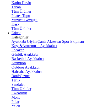
Kadın Havlu
Taban
Tüm Ürünler
Pilates Topu
Yüzücü Gözlüğü
Kask
Tüm Ürünler
Erkek
Kategoriler
Ayakkabı
Giyim
Çanta
Aksesuar
Spor Ekipman
Koşu&Antrenman Ayakkabısı
Sneaker
Günlük Ayakkabı
Basketbol Ayakkabısı
Krampon
Outdoor Ayakkabı
Halısaha Ayakkabısı
Bot&Çizme
Terlik
Sandalet
Tüm Ürünler
Sweatshirt
Mont
Polar
Yelek