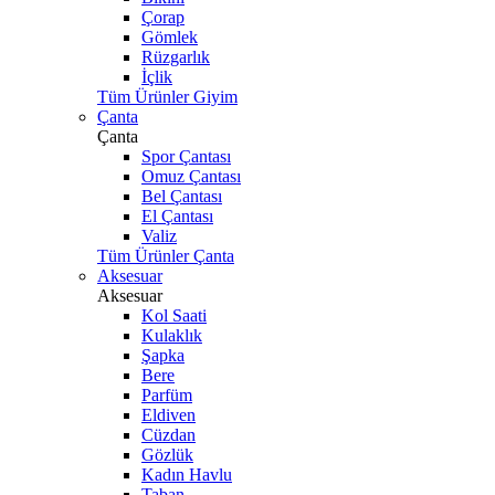
Çorap
Gömlek
Rüzgarlık
İçlik
Tüm Ürünler Giyim
Çanta
Çanta
Spor Çantası
Omuz Çantası
Bel Çantası
El Çantası
Valiz
Tüm Ürünler Çanta
Aksesuar
Aksesuar
Kol Saati
Kulaklık
Şapka
Bere
Parfüm
Eldiven
Cüzdan
Gözlük
Kadın Havlu
Taban