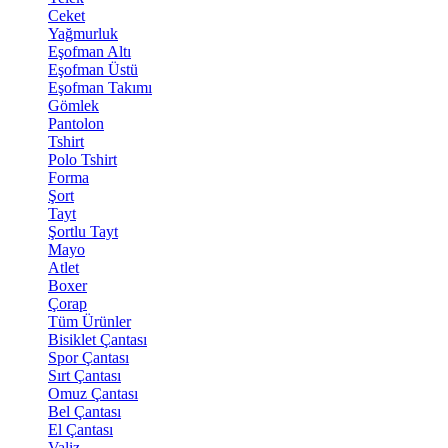
Ceket
Yağmurluk
Eşofman Altı
Eşofman Üstü
Eşofman Takımı
Gömlek
Pantolon
Tshirt
Polo Tshirt
Forma
Şort
Tayt
Şortlu Tayt
Mayo
Atlet
Boxer
Çorap
Tüm Ürünler
Bisiklet Çantası
Spor Çantası
Sırt Çantası
Omuz Çantası
Bel Çantası
El Çantası
Valiz