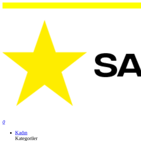
O
0
Kadın
Kategoriler