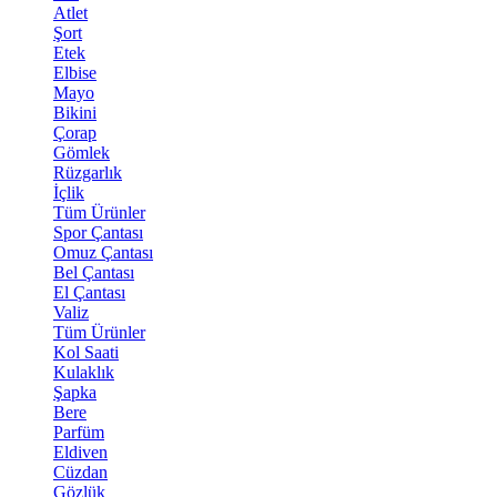
Atlet
Şort
Etek
Elbise
Mayo
Bikini
Çorap
Gömlek
Rüzgarlık
İçlik
Tüm Ürünler
Spor Çantası
Omuz Çantası
Bel Çantası
El Çantası
Valiz
Tüm Ürünler
Kol Saati
Kulaklık
Şapka
Bere
Parfüm
Eldiven
Cüzdan
Gözlük