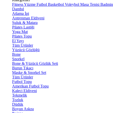
Fitness
Yüzme
Futbol
Basketbol
Voleybol
Masa Tenisi
Badmin
Dambıl
Atlama İpi
Antrenman Eldiveni
Suluk & Matara
Pilates Lastiği
Yoga Mat
Pilates Topu
El Yayı
Tüm Ürünler
Yüzücü Gözlüğü
Bone
Şnorkel
Bone & Yüzücü Gözlük Seti
Burun Tıkacı
Maske & Şnorkel Set
Tüm Ürünler
Futbol Topu
Amerikan Futbol Topu
Kaleci Eldiveni
Tekmelik
Tozluk
Düdük
Boyun Askısı