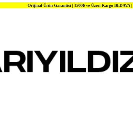
rijinal Ürün Garantisi | 1500₺ ve Üzeri Kargo BEDAVA | Dünya Markala