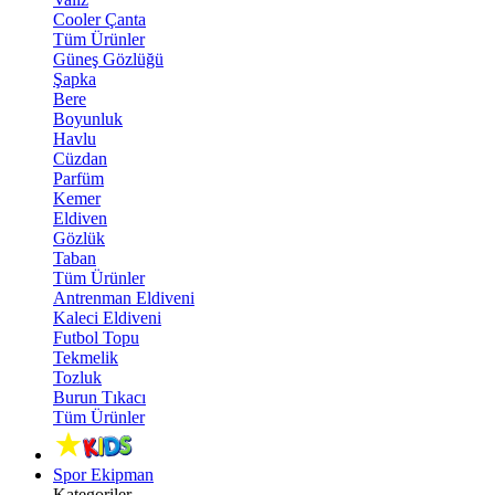
Cooler Çanta
Tüm Ürünler
Güneş Gözlüğü
Şapka
Bere
Boyunluk
Havlu
Cüzdan
Parfüm
Kemer
Eldiven
Gözlük
Taban
Tüm Ürünler
Antrenman Eldiveni
Kaleci Eldiveni
Futbol Topu
Tekmelik
Tozluk
Burun Tıkacı
Tüm Ürünler
Spor Ekipman
Kategoriler