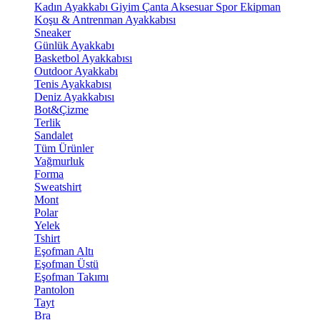
Kadın Ayakkabı
Giyim
Çanta
Aksesuar
Spor Ekipman
Koşu & Antrenman Ayakkabısı
Sneaker
Günlük Ayakkabı
Basketbol Ayakkabısı
Outdoor Ayakkabı
Tenis Ayakkabısı
Deniz Ayakkabısı
Bot&Çizme
Terlik
Sandalet
Tüm Ürünler
Yağmurluk
Forma
Sweatshirt
Mont
Polar
Yelek
Tshirt
Eşofman Altı
Eşofman Üstü
Eşofman Takımı
Pantolon
Tayt
Bra