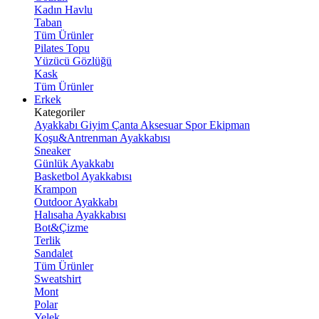
Kadın Havlu
Taban
Tüm Ürünler
Pilates Topu
Yüzücü Gözlüğü
Kask
Tüm Ürünler
Erkek
Kategoriler
Ayakkabı
Giyim
Çanta
Aksesuar
Spor Ekipman
Koşu&Antrenman Ayakkabısı
Sneaker
Günlük Ayakkabı
Basketbol Ayakkabısı
Krampon
Outdoor Ayakkabı
Halısaha Ayakkabısı
Bot&Çizme
Terlik
Sandalet
Tüm Ürünler
Sweatshirt
Mont
Polar
Yelek