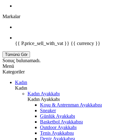
Markalar
{{ P.price_sell_with_vat }} {{ currency }}
Tümünü Gör
Sonuç bulunamadı.
Menü
Kategoriler
Kadın
Kadın
Kadın Ayakkabı
Kadın Ayakkabı
Koşu & Antrenman Ayakkabısı
Sneaker
Günlük Ayakkabı
Basketbol Ayakkabısı
Outdoor Ayakkabı
Tenis Ayakkabısı
Deniz Ayakkabısı