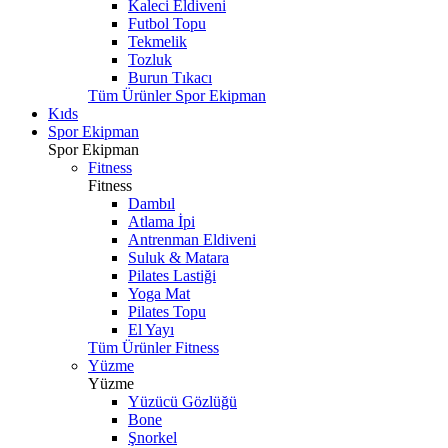
Kaleci Eldiveni
Futbol Topu
Tekmelik
Tozluk
Burun Tıkacı
Tüm Ürünler Spor Ekipman
Kıds
Spor Ekipman
Spor Ekipman
Fitness
Fitness
Dambıl
Atlama İpi
Antrenman Eldiveni
Suluk & Matara
Pilates Lastiği
Yoga Mat
Pilates Topu
El Yayı
Tüm Ürünler Fitness
Yüzme
Yüzme
Yüzücü Gözlüğü
Bone
Şnorkel