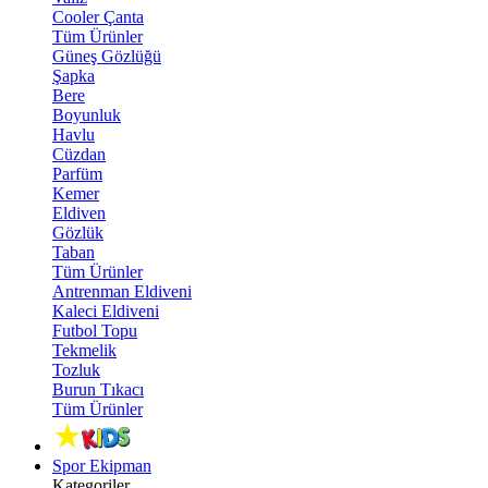
Cooler Çanta
Tüm Ürünler
Güneş Gözlüğü
Şapka
Bere
Boyunluk
Havlu
Cüzdan
Parfüm
Kemer
Eldiven
Gözlük
Taban
Tüm Ürünler
Antrenman Eldiveni
Kaleci Eldiveni
Futbol Topu
Tekmelik
Tozluk
Burun Tıkacı
Tüm Ürünler
Spor Ekipman
Kategoriler