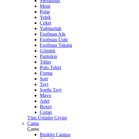
Sweatshirt
Mont
Polar
Yelek
Ceket
Yağmurluk
Eşofman Altı
Eşofman Üstü
Eşofman Takımı
Gömlek
Pantolon
Tshirt
Polo Tshirt
Forma
Şort
Tayt
Şortlu Tayt
Mayo
Atlet
Boxer
Çorap
Tüm Ürünler Giyim
Çanta
Çanta
Bisiklet Çantası