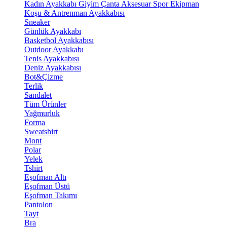
Kadın Ayakkabı
Giyim
Çanta
Aksesuar
Spor Ekipman
Koşu & Antrenman Ayakkabısı
Sneaker
Günlük Ayakkabı
Basketbol Ayakkabısı
Outdoor Ayakkabı
Tenis Ayakkabısı
Deniz Ayakkabısı
Bot&Çizme
Terlik
Sandalet
Tüm Ürünler
Yağmurluk
Forma
Sweatshirt
Mont
Polar
Yelek
Tshirt
Eşofman Altı
Eşofman Üstü
Eşofman Takımı
Pantolon
Tayt
Bra