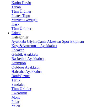
Kadın Havlu
Taban
Tüm Ürünler
Pilates Topu
Yüzücü Gözlüğü
Kask
Tüm Ürünler
Erkek
Kategoriler
Ayakkabı
Giyim
Çanta
Aksesuar
Spor Ekipman
Koşu&Antrenman Ayakkabısı
Sneaker
Günlük Ayakkabı
Basketbol Ayakkabısı
Krampon
Outdoor Ayakkabı
Halısaha Ayakkabısı
Bot&Çizme
Terlik
Sandalet
Tüm Ürünler
Sweatshirt
Mont
Polar
Yelek