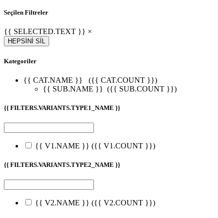
Seçilen Filtreler
{{ SELECTED.TEXT }} ×
HEPSİNİ SİL
Kategoriler
{{ CAT.NAME }}
({{ CAT.COUNT }})
{{ SUB.NAME }}
({{ SUB.COUNT }})
{{ FILTERS.VARIANTS.TYPE1_NAME }}
{{ V1.NAME }}
({{ V1.COUNT }})
{{ FILTERS.VARIANTS.TYPE2_NAME }}
{{ V2.NAME }}
({{ V2.COUNT }})