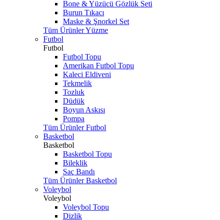
Bone & Yüzücü Gözlük Seti
Burun Tıkacı
Maske & Şnorkel Set
Tüm Ürünler Yüzme
Futbol
Futbol
Futbol Topu
Amerikan Futbol Topu
Kaleci Eldiveni
Tekmelik
Tozluk
Düdük
Boyun Askısı
Pompa
Tüm Ürünler Futbol
Basketbol
Basketbol
Basketbol Topu
Bileklik
Saç Bandı
Tüm Ürünler Basketbol
Voleybol
Voleybol
Voleybol Topu
Dizlik