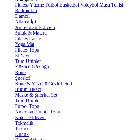
Fitness
Yüzme
Futbol
Basketbol
Voleybol
Masa Tenisi
Badminton
Dambıl
Atlama İpi
Antrenman Eldiveni
Suluk & Matara
Pilates Lastiği
Yoga Mat
Pilates Topu
El Yayı
Tüm Ürünler
Yüzücü Gözlüğü
Bone
Şnorkel
Bone & Yüzücü Gözlük Seti
Burun Tıkacı
Maske & Şnorkel Set
Tüm Ürünler
Futbol Topu
Amerikan Futbol Topu
Kaleci Eldiveni
Tekmelik
Tozluk
Düdük
Boyun Askısı