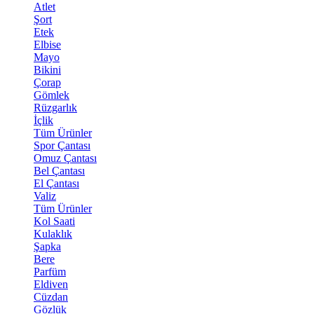
Atlet
Şort
Etek
Elbise
Mayo
Bikini
Çorap
Gömlek
Rüzgarlık
İçlik
Tüm Ürünler
Spor Çantası
Omuz Çantası
Bel Çantası
El Çantası
Valiz
Tüm Ürünler
Kol Saati
Kulaklık
Şapka
Bere
Parfüm
Eldiven
Cüzdan
Gözlük