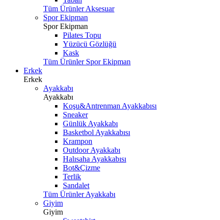
Tüm Ürünler Aksesuar
Spor Ekipman
Spor Ekipman
Pilates Topu
Yüzücü Gözlüğü
Kask
Tüm Ürünler Spor Ekipman
Erkek
Erkek
Ayakkabı
Ayakkabı
Koşu&Antrenman Ayakkabısı
Sneaker
Günlük Ayakkabı
Basketbol Ayakkabısı
Krampon
Outdoor Ayakkabı
Halısaha Ayakkabısı
Bot&Çizme
Terlik
Sandalet
Tüm Ürünler Ayakkabı
Giyim
Giyim