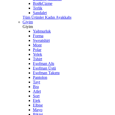
Bot&Çizme
Terlik
Sandalet
Tüm Ürünler Kadın Ayakkabı
Giyim
Giyim
Yağmurluk
Forma
Sweatshirt
Mont
Polar
Yelek
Tshirt
Eşofman Altı
Eşofman Üstü
Eşofman Takımı
Pantolon
Tayt
Bra
Atlet
Şort
Etek
Elbise
Mayo
Bikini