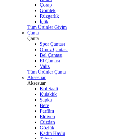
Çorap
Gömlek
Rüzgarlık
İçlik
Tüm Ürünler Giyim
Çanta
Çanta
Spor Çantası
Omuz Çantası
Bel Çantası
El Çantası
Valiz
Tüm Ürünler Çanta
Aksesuar
Aksesuar
Kol Saati
Kulaklık
Şapka
Bere
Parfüm
Eldiven
Cüzdan
Gözlük
Kadın Havlu
Taban