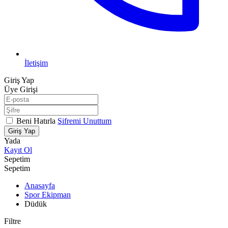
İletişim
Giriş Yap
Üye Girişi
Beni Hatırla
Şifremi Unuttum
Giriş Yap
Yada
Kayıt Ol
Sepetim
Sepetim
Anasayfa
Spor Ekipman
Düdük
Filtre