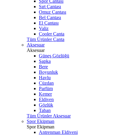
Spor Çantası
Sırt Çantası
Omuz Çantası
Bel Çantası
El Çantası
Valiz
Cooler Çanta
Tüm Ürünler Çanta
Aksesuar
Aksesuar
Güneş Gözlüğü
Şapka
Bere
Boyunluk
Havlu
Cüzdan
Parfüm
Kemer
Eldiven
Gözlük
Taban
Tüm Ürünler Aksesuar
Spor Ekipman
Spor Ekipman
Antrenman Eldiveni