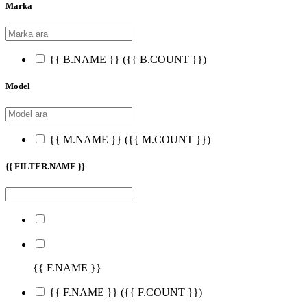
Marka
{{ B.NAME }}
({{ B.COUNT }})
Model
{{ M.NAME }}
({{ M.COUNT }})
{{ FILTER.NAME }}
{{ F.NAME }}
{{ F.NAME }}
({{ F.COUNT }})