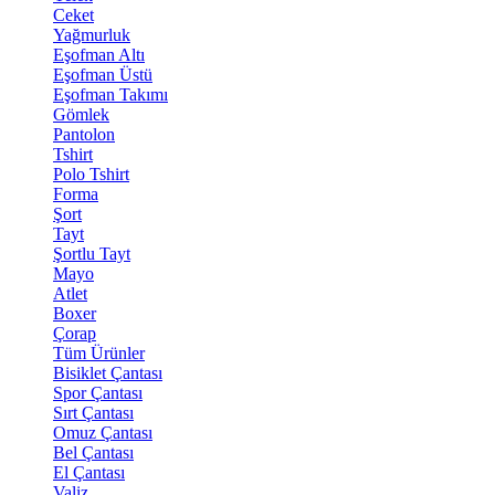
Ceket
Yağmurluk
Eşofman Altı
Eşofman Üstü
Eşofman Takımı
Gömlek
Pantolon
Tshirt
Polo Tshirt
Forma
Şort
Tayt
Şortlu Tayt
Mayo
Atlet
Boxer
Çorap
Tüm Ürünler
Bisiklet Çantası
Spor Çantası
Sırt Çantası
Omuz Çantası
Bel Çantası
El Çantası
Valiz