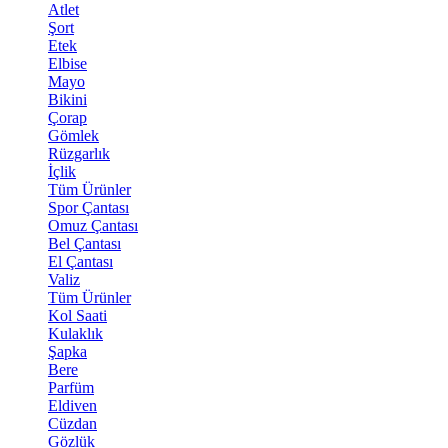
Atlet
Şort
Etek
Elbise
Mayo
Bikini
Çorap
Gömlek
Rüzgarlık
İçlik
Tüm Ürünler
Spor Çantası
Omuz Çantası
Bel Çantası
El Çantası
Valiz
Tüm Ürünler
Kol Saati
Kulaklık
Şapka
Bere
Parfüm
Eldiven
Cüzdan
Gözlük