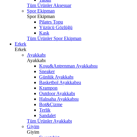
Tüm Ürünler Aksesuar
Spor Ekipman
Spor Ekipman
Pilates Topu
Yüzücü Gözlüğü
Kask
Tüm Ürünler Spor Ekipman
Erkek
Erkek
Ayakkabı
Ayakkabı
Koşu&Antrenman Ayakkabısı
Sneaker
Günlük Ayakkabı
Basketbol Ayakkabısı
Krampon
Outdoor Ayakkabı
Halısaha Ayakkabısı
Bot&Çizme
Terlik
Sandalet
Tüm Ürünler Ayakkabı
Giyim
Giyim