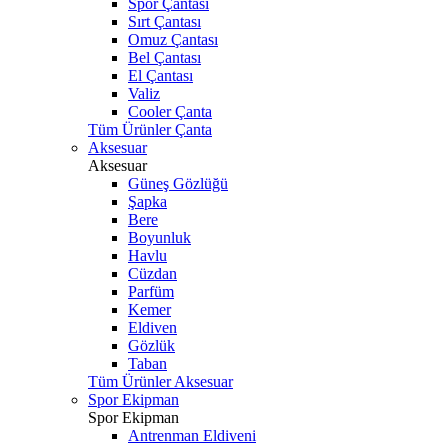
Spor Çantası
Sırt Çantası
Omuz Çantası
Bel Çantası
El Çantası
Valiz
Cooler Çanta
Tüm Ürünler Çanta
Aksesuar
Aksesuar
Güneş Gözlüğü
Şapka
Bere
Boyunluk
Havlu
Cüzdan
Parfüm
Kemer
Eldiven
Gözlük
Taban
Tüm Ürünler Aksesuar
Spor Ekipman
Spor Ekipman
Antrenman Eldiveni