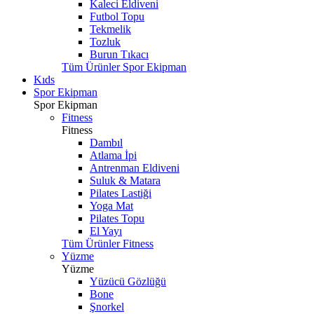
Kaleci Eldiveni
Futbol Topu
Tekmelik
Tozluk
Burun Tıkacı
Tüm Ürünler Spor Ekipman
Kıds
Spor Ekipman
Spor Ekipman
Fitness
Fitness
Dambıl
Atlama İpi
Antrenman Eldiveni
Suluk & Matara
Pilates Lastiği
Yoga Mat
Pilates Topu
El Yayı
Tüm Ürünler Fitness
Yüzme
Yüzme
Yüzücü Gözlüğü
Bone
Şnorkel