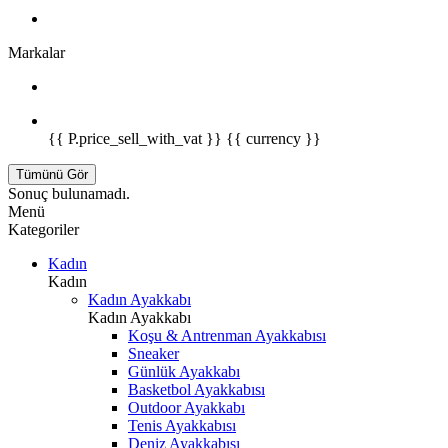
Markalar
{{ P.price_sell_with_vat }} {{ currency }}
Tümünü Gör
Sonuç bulunamadı.
Menü
Kategoriler
Kadın
Kadın
Kadın Ayakkabı
Kadın Ayakkabı
Koşu & Antrenman Ayakkabısı
Sneaker
Günlük Ayakkabı
Basketbol Ayakkabısı
Outdoor Ayakkabı
Tenis Ayakkabısı
Deniz Ayakkabısı