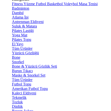
Fitness
Yüzme
Futbol
Basketbol
Voleybol
Masa Tenisi
Badminton
Dambıl
Atlama İpi
Antrenman Eldiveni
Suluk & Matara
Pilates Lastiği
Yoga Mat
Pilates Topu
El Yayı
Tüm Ürünler
Yüzücü Gözlüğü
Bone
Şnorkel
Bone & Yüzücü Gözlük Seti
Burun Tıkacı
Maske & Şnorkel Set
Tüm Ürünler
Futbol Topu
Amerikan Futbol Topu
Kaleci Eldiveni
Tekmelik
Tozluk
Düdük
Boyun Askısı