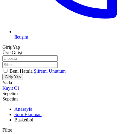
İletişim
Giriş Yap
Üye Girişi
Beni Hatırla
Şifremi Unuttum
Giriş Yap
Yada
Kayıt Ol
Sepetim
Sepetim
Anasayfa
Spor Ekipman
Basketbol
Filtre