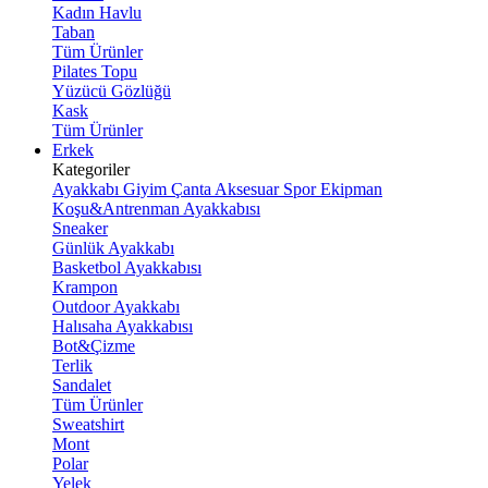
Kadın Havlu
Taban
Tüm Ürünler
Pilates Topu
Yüzücü Gözlüğü
Kask
Tüm Ürünler
Erkek
Kategoriler
Ayakkabı
Giyim
Çanta
Aksesuar
Spor Ekipman
Koşu&Antrenman Ayakkabısı
Sneaker
Günlük Ayakkabı
Basketbol Ayakkabısı
Krampon
Outdoor Ayakkabı
Halısaha Ayakkabısı
Bot&Çizme
Terlik
Sandalet
Tüm Ürünler
Sweatshirt
Mont
Polar
Yelek