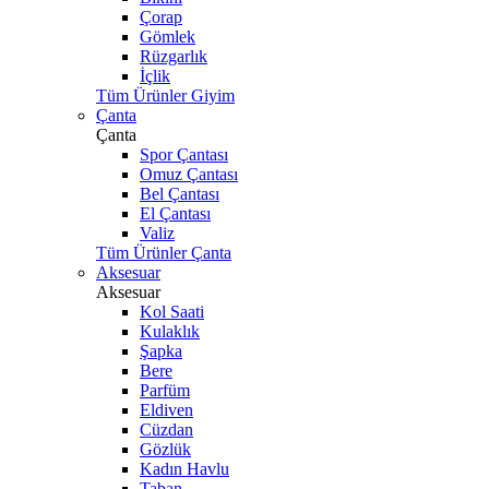
Çorap
Gömlek
Rüzgarlık
İçlik
Tüm Ürünler Giyim
Çanta
Çanta
Spor Çantası
Omuz Çantası
Bel Çantası
El Çantası
Valiz
Tüm Ürünler Çanta
Aksesuar
Aksesuar
Kol Saati
Kulaklık
Şapka
Bere
Parfüm
Eldiven
Cüzdan
Gözlük
Kadın Havlu
Taban