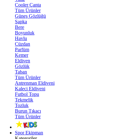
Cooler Çanta
Tüm Ürünler
Güneş Gözlüğü
Şapka
Bere
Boyunluk
Havlu
Cüzdan
Parfüm
Kemer
Eldiven
Gözlük
Taban
Tüm Ürünler
Antrenman Eldiveni
Kaleci Eldiveni
Futbol Topu
Tekmelik
Tozluk
Burun Tıkacı
Tüm Ürünler
Spor Ekipman
Kategoriler