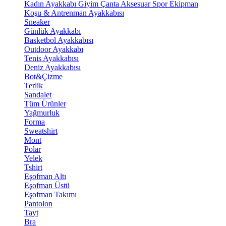
Kadın Ayakkabı
Giyim
Çanta
Aksesuar
Spor Ekipman
Koşu & Antrenman Ayakkabısı
Sneaker
Günlük Ayakkabı
Basketbol Ayakkabısı
Outdoor Ayakkabı
Tenis Ayakkabısı
Deniz Ayakkabısı
Bot&Çizme
Terlik
Sandalet
Tüm Ürünler
Yağmurluk
Forma
Sweatshirt
Mont
Polar
Yelek
Tshirt
Eşofman Altı
Eşofman Üstü
Eşofman Takımı
Pantolon
Tayt
Bra