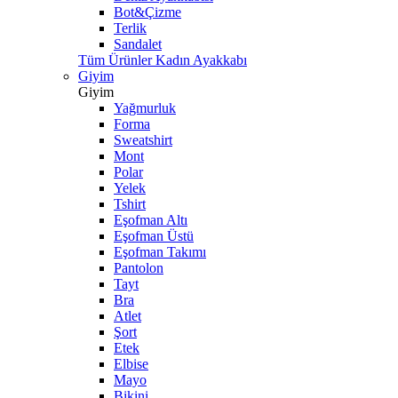
Bot&Çizme
Terlik
Sandalet
Tüm Ürünler Kadın Ayakkabı
Giyim
Giyim
Yağmurluk
Forma
Sweatshirt
Mont
Polar
Yelek
Tshirt
Eşofman Altı
Eşofman Üstü
Eşofman Takımı
Pantolon
Tayt
Bra
Atlet
Şort
Etek
Elbise
Mayo
Bikini