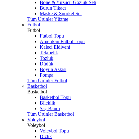
Bone & Yüzücü Gözlük Seti
Burun Tıkacı
Maske & Şnorkel Set
Tüm Ürünler Yüzme
Futbol
Futbol
Futbol Topu
Amerikan Futbol Topu
Kaleci Eldiveni
Tekmelik
Tozluk
Düdük
Boyun Askısı
Pompa
Tüm Ürünler Futbol
Basketbol
Basketbol
Basketbol Topu
Bileklik
Saç Bandı
Tüm Ürünler Basketbol
Voleybol
Voleybol
Voleybol Topu
Dizlik