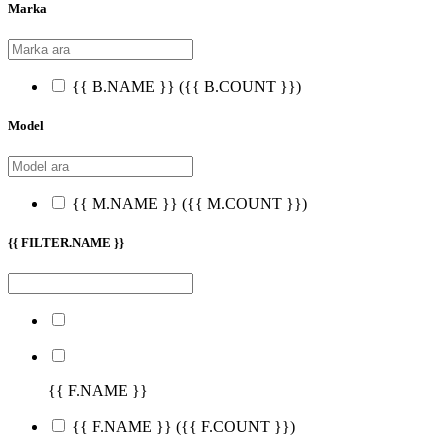
Marka
{{ B.NAME }}
({{ B.COUNT }})
Model
{{ M.NAME }}
({{ M.COUNT }})
{{ FILTER.NAME }}
{{ F.NAME }}
{{ F.NAME }}
({{ F.COUNT }})