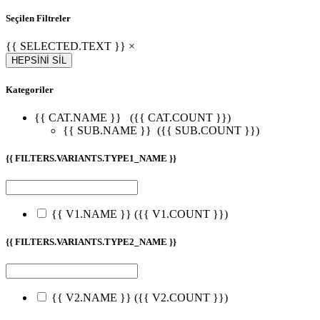
Seçilen Filtreler
{{ SELECTED.TEXT }} ×
HEPSİNİ SİL
Kategoriler
{{ CAT.NAME }}
({{ CAT.COUNT }})
{{ SUB.NAME }}
({{ SUB.COUNT }})
{{ FILTERS.VARIANTS.TYPE1_NAME }}
{{ V1.NAME }}
({{ V1.COUNT }})
{{ FILTERS.VARIANTS.TYPE2_NAME }}
{{ V2.NAME }}
({{ V2.COUNT }})