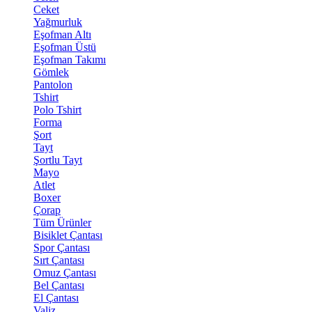
Ceket
Yağmurluk
Eşofman Altı
Eşofman Üstü
Eşofman Takımı
Gömlek
Pantolon
Tshirt
Polo Tshirt
Forma
Şort
Tayt
Şortlu Tayt
Mayo
Atlet
Boxer
Çorap
Tüm Ürünler
Bisiklet Çantası
Spor Çantası
Sırt Çantası
Omuz Çantası
Bel Çantası
El Çantası
Valiz