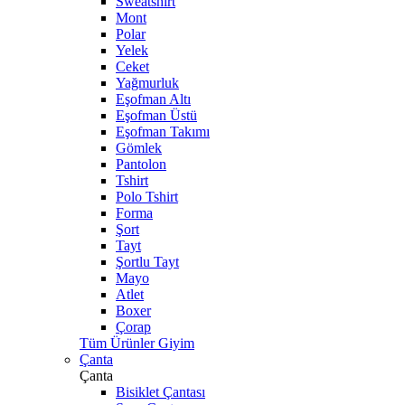
Sweatshirt
Mont
Polar
Yelek
Ceket
Yağmurluk
Eşofman Altı
Eşofman Üstü
Eşofman Takımı
Gömlek
Pantolon
Tshirt
Polo Tshirt
Forma
Şort
Tayt
Şortlu Tayt
Mayo
Atlet
Boxer
Çorap
Tüm Ürünler Giyim
Çanta
Çanta
Bisiklet Çantası