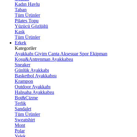
Kadın Havlu
Taban
Tüm Ürünler
Pilates Topu
Yüzücü Gözlüğü
Kask
Tüm Ürünler
Erkek
Kategoriler
Ayakkabı
Giyim
Çanta
Aksesuar
Spor Ekipman
Koşu&Antrenman Ayakkabısı
Sneaker
Günlük Ayakkabı
Basketbol Ayakkabısı
Krampon
Outdoor Ayakkabı
Halısaha Ayakkabısı
Bot&Çizme
Terlik
Sandalet
Tüm Ürünler
Sweatshirt
Mont
Polar
Yelek