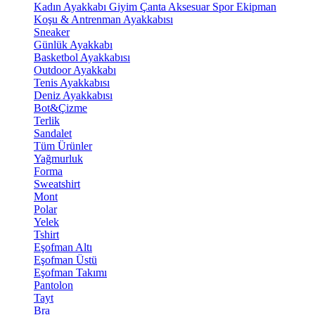
Kadın Ayakkabı
Giyim
Çanta
Aksesuar
Spor Ekipman
Koşu & Antrenman Ayakkabısı
Sneaker
Günlük Ayakkabı
Basketbol Ayakkabısı
Outdoor Ayakkabı
Tenis Ayakkabısı
Deniz Ayakkabısı
Bot&Çizme
Terlik
Sandalet
Tüm Ürünler
Yağmurluk
Forma
Sweatshirt
Mont
Polar
Yelek
Tshirt
Eşofman Altı
Eşofman Üstü
Eşofman Takımı
Pantolon
Tayt
Bra