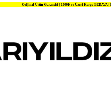
ijinal Ürün Garantisi | 1500₺ ve Üzeri Kargo BEDAVA | Dünya Markalar