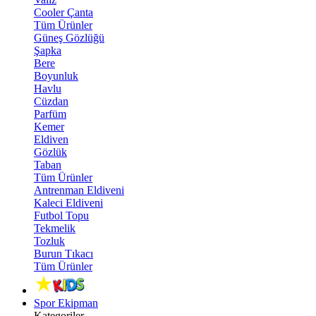
Cooler Çanta
Tüm Ürünler
Güneş Gözlüğü
Şapka
Bere
Boyunluk
Havlu
Cüzdan
Parfüm
Kemer
Eldiven
Gözlük
Taban
Tüm Ürünler
Antrenman Eldiveni
Kaleci Eldiveni
Futbol Topu
Tekmelik
Tozluk
Burun Tıkacı
Tüm Ürünler
Spor Ekipman
Kategoriler