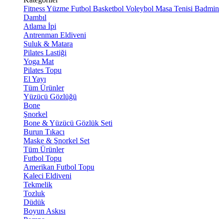
Fitness
Yüzme
Futbol
Basketbol
Voleybol
Masa Tenisi
Badmin
Dambıl
Atlama İpi
Antrenman Eldiveni
Suluk & Matara
Pilates Lastiği
Yoga Mat
Pilates Topu
El Yayı
Tüm Ürünler
Yüzücü Gözlüğü
Bone
Şnorkel
Bone & Yüzücü Gözlük Seti
Burun Tıkacı
Maske & Şnorkel Set
Tüm Ürünler
Futbol Topu
Amerikan Futbol Topu
Kaleci Eldiveni
Tekmelik
Tozluk
Düdük
Boyun Askısı