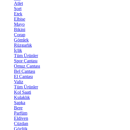
Atlet
Şort
Etek
Elbise
Mayo
Bikini
Çorap
Gömlek
Rüzgarlık
İçlik
Tüm Ürünler
Spor Çantası
Omuz Çantası
Bel Çantası
El Çantası
Valiz
Tüm Ürünler
Kol Saati
Kulaklık
Şapka
Bere
Parfüm
Eldiven
Cüzdan
Gözlük