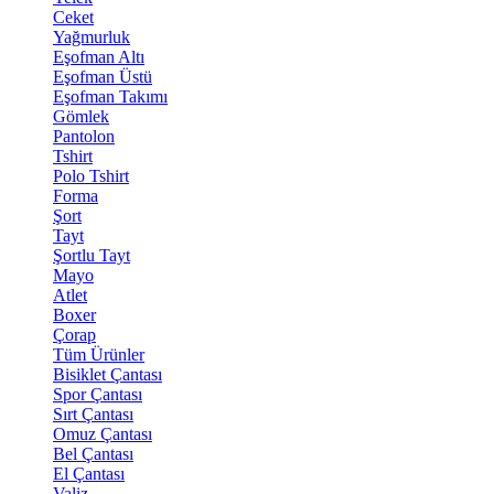
Ceket
Yağmurluk
Eşofman Altı
Eşofman Üstü
Eşofman Takımı
Gömlek
Pantolon
Tshirt
Polo Tshirt
Forma
Şort
Tayt
Şortlu Tayt
Mayo
Atlet
Boxer
Çorap
Tüm Ürünler
Bisiklet Çantası
Spor Çantası
Sırt Çantası
Omuz Çantası
Bel Çantası
El Çantası
Valiz