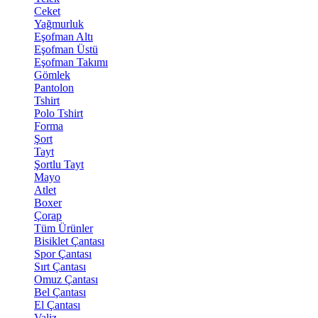
Ceket
Yağmurluk
Eşofman Altı
Eşofman Üstü
Eşofman Takımı
Gömlek
Pantolon
Tshirt
Polo Tshirt
Forma
Şort
Tayt
Şortlu Tayt
Mayo
Atlet
Boxer
Çorap
Tüm Ürünler
Bisiklet Çantası
Spor Çantası
Sırt Çantası
Omuz Çantası
Bel Çantası
El Çantası
Valiz