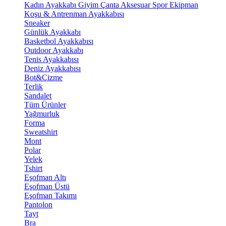
Kadın Ayakkabı
Giyim
Çanta
Aksesuar
Spor Ekipman
Koşu & Antrenman Ayakkabısı
Sneaker
Günlük Ayakkabı
Basketbol Ayakkabısı
Outdoor Ayakkabı
Tenis Ayakkabısı
Deniz Ayakkabısı
Bot&Çizme
Terlik
Sandalet
Tüm Ürünler
Yağmurluk
Forma
Sweatshirt
Mont
Polar
Yelek
Tshirt
Eşofman Altı
Eşofman Üstü
Eşofman Takımı
Pantolon
Tayt
Bra