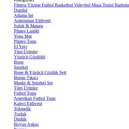
Fitness
Yüzme
Futbol
Basketbol
Voleybol
Masa Tenisi
Badmin
Dambıl
Atlama İpi
Antrenman Eldiveni
Suluk & Matara
Pilates Lastiği
Yoga Mat
Pilates Topu
El Yayı
Tüm Ürünler
Yüzücü Gözlüğü
Bone
Şnorkel
Bone & Yüzücü Gözlük Seti
Burun Tıkacı
Maske & Şnorkel Set
Tüm Ürünler
Futbol Topu
Amerikan Futbol Topu
Kaleci Eldiveni
Tekmelik
Tozluk
Düdük
Boyun Askısı