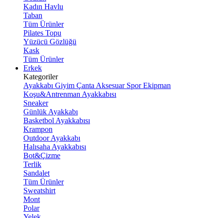
Kadın Havlu
Taban
Tüm Ürünler
Pilates Topu
Yüzücü Gözlüğü
Kask
Tüm Ürünler
Erkek
Kategoriler
Ayakkabı
Giyim
Çanta
Aksesuar
Spor Ekipman
Koşu&Antrenman Ayakkabısı
Sneaker
Günlük Ayakkabı
Basketbol Ayakkabısı
Krampon
Outdoor Ayakkabı
Halısaha Ayakkabısı
Bot&Çizme
Terlik
Sandalet
Tüm Ürünler
Sweatshirt
Mont
Polar
Yelek