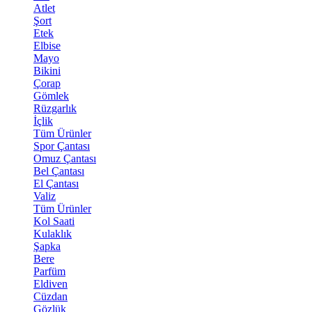
Atlet
Şort
Etek
Elbise
Mayo
Bikini
Çorap
Gömlek
Rüzgarlık
İçlik
Tüm Ürünler
Spor Çantası
Omuz Çantası
Bel Çantası
El Çantası
Valiz
Tüm Ürünler
Kol Saati
Kulaklık
Şapka
Bere
Parfüm
Eldiven
Cüzdan
Gözlük