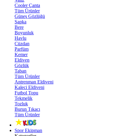
Cooler Çanta
Tüm Ürünler
Güneş Gözlüğü
Şapka
Bere
Boyunluk
Havlu
Cüzdan
Parfüm
Kemer
Eldiven
Gözlük
Taban
Tüm Ürünler
Antrenman Eldiveni
Kaleci Eldiveni
Futbol Topu
Tekmelik
Tozluk
Burun Tıkacı
Tüm Ürünler
Spor Ekipman
Kategoriler