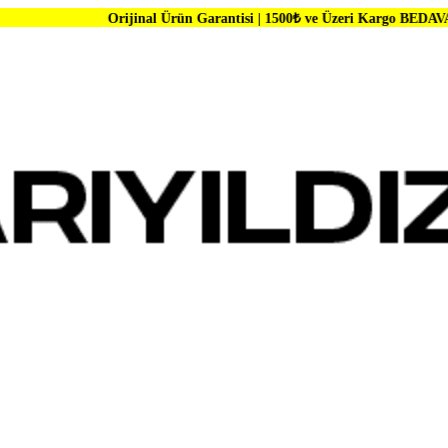
Orijinal Ürün Garantisi | 1500₺ ve Üzeri Kargo BEDAVA | Dünya Marka