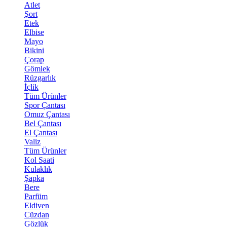
Atlet
Şort
Etek
Elbise
Mayo
Bikini
Çorap
Gömlek
Rüzgarlık
İçlik
Tüm Ürünler
Spor Çantası
Omuz Çantası
Bel Çantası
El Çantası
Valiz
Tüm Ürünler
Kol Saati
Kulaklık
Şapka
Bere
Parfüm
Eldiven
Cüzdan
Gözlük