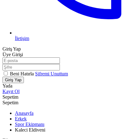
İletişim
Giriş Yap
Üye Girişi
Beni Hatırla
Şifremi Unuttum
Giriş Yap
Yada
Kayıt Ol
Sepetim
Sepetim
Anasayfa
Erkek
Spor Ekipmanı
Kaleci Eldiveni