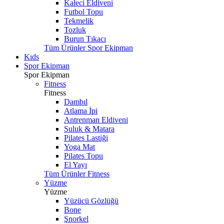
Kaleci Eldiveni
Futbol Topu
Tekmelik
Tozluk
Burun Tıkacı
Tüm Ürünler Spor Ekipman
Kıds
Spor Ekipman
Spor Ekipman
Fitness
Fitness
Dambıl
Atlama İpi
Antrenman Eldiveni
Suluk & Matara
Pilates Lastiği
Yoga Mat
Pilates Topu
El Yayı
Tüm Ürünler Fitness
Yüzme
Yüzme
Yüzücü Gözlüğü
Bone
Şnorkel