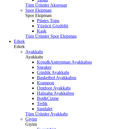
Tüm Ürünler Aksesuar
Spor Ekipman
Spor Ekipman
Pilates Topu
Yüzücü Gözlüğü
Kask
Tüm Ürünler Spor Ekipman
Erkek
Erkek
Ayakkabı
Ayakkabı
Koşu&Antrenman Ayakkabısı
Sneaker
Günlük Ayakkabı
Basketbol Ayakkabısı
Krampon
Outdoor Ayakkabı
Halısaha Ayakkabısı
Bot&Çizme
Terlik
Sandalet
Tüm Ürünler Ayakkabı
Giyim
Giyim