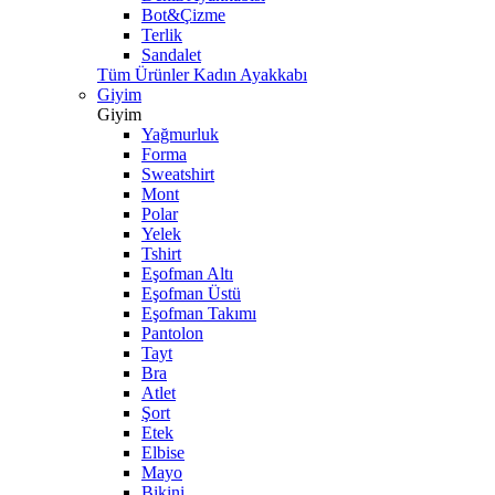
Bot&Çizme
Terlik
Sandalet
Tüm Ürünler Kadın Ayakkabı
Giyim
Giyim
Yağmurluk
Forma
Sweatshirt
Mont
Polar
Yelek
Tshirt
Eşofman Altı
Eşofman Üstü
Eşofman Takımı
Pantolon
Tayt
Bra
Atlet
Şort
Etek
Elbise
Mayo
Bikini