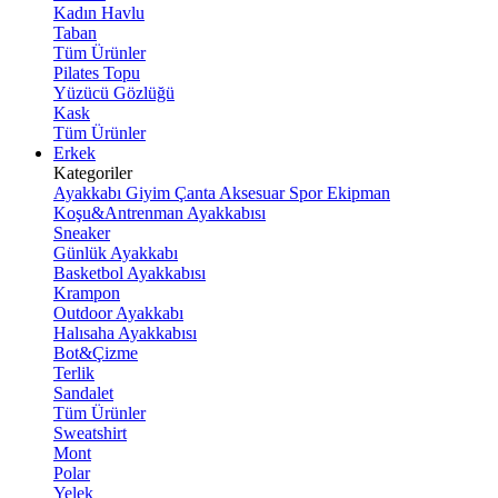
Kadın Havlu
Taban
Tüm Ürünler
Pilates Topu
Yüzücü Gözlüğü
Kask
Tüm Ürünler
Erkek
Kategoriler
Ayakkabı
Giyim
Çanta
Aksesuar
Spor Ekipman
Koşu&Antrenman Ayakkabısı
Sneaker
Günlük Ayakkabı
Basketbol Ayakkabısı
Krampon
Outdoor Ayakkabı
Halısaha Ayakkabısı
Bot&Çizme
Terlik
Sandalet
Tüm Ürünler
Sweatshirt
Mont
Polar
Yelek