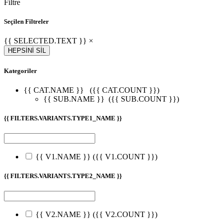
Filtre
Seçilen Filtreler
{{ SELECTED.TEXT }} ×
HEPSİNİ SİL
Kategoriler
{{ CAT.NAME }}
({{ CAT.COUNT }})
{{ SUB.NAME }}
({{ SUB.COUNT }})
{{ FILTERS.VARIANTS.TYPE1_NAME }}
{{ V1.NAME }}
({{ V1.COUNT }})
{{ FILTERS.VARIANTS.TYPE2_NAME }}
{{ V2.NAME }}
({{ V2.COUNT }})