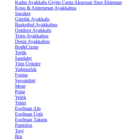
Kadın Ayakkabı
Giyim
Çanta
Aksesuar
Spor Ekipman
Koşu & Antrenman Ayakkabısı
Sneaker
Günlük Ayakkabı
Basketbol Ayakkabısı
Outdoor Ayakkabı
Tenis Ayakkabısı
Deniz Ayakkabısı
Bot&Çizme
Terlik
Sandalet
Tüm Ürünler
Yağmurluk
Forma
Sweatshirt
Mont
Polar
Yelek
Tshirt
Eşofman Altı
Eşofman Üstü
Eşofman Takımı
Pantolon
Tayt
Bra