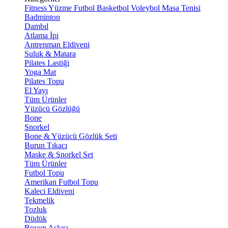
Fitness
Yüzme
Futbol
Basketbol
Voleybol
Masa Tenisi
Badminton
Dambıl
Atlama İpi
Antrenman Eldiveni
Suluk & Matara
Pilates Lastiği
Yoga Mat
Pilates Topu
El Yayı
Tüm Ürünler
Yüzücü Gözlüğü
Bone
Şnorkel
Bone & Yüzücü Gözlük Seti
Burun Tıkacı
Maske & Şnorkel Set
Tüm Ürünler
Futbol Topu
Amerikan Futbol Topu
Kaleci Eldiveni
Tekmelik
Tozluk
Düdük
Boyun Askısı