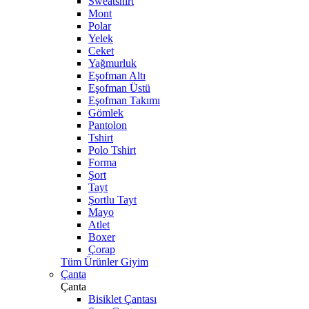
Sweatshirt
Mont
Polar
Yelek
Ceket
Yağmurluk
Eşofman Altı
Eşofman Üstü
Eşofman Takımı
Gömlek
Pantolon
Tshirt
Polo Tshirt
Forma
Şort
Tayt
Şortlu Tayt
Mayo
Atlet
Boxer
Çorap
Tüm Ürünler Giyim
Çanta
Çanta
Bisiklet Çantası