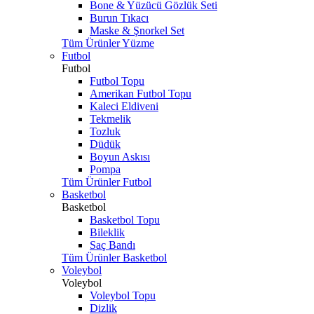
Bone & Yüzücü Gözlük Seti
Burun Tıkacı
Maske & Şnorkel Set
Tüm Ürünler Yüzme
Futbol
Futbol
Futbol Topu
Amerikan Futbol Topu
Kaleci Eldiveni
Tekmelik
Tozluk
Düdük
Boyun Askısı
Pompa
Tüm Ürünler Futbol
Basketbol
Basketbol
Basketbol Topu
Bileklik
Saç Bandı
Tüm Ürünler Basketbol
Voleybol
Voleybol
Voleybol Topu
Dizlik