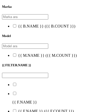
Marka
{{ B.NAME }}
({{ B.COUNT }})
Model
{{ M.NAME }}
({{ M.COUNT }})
{{ FILTER.NAME }}
{{ F.NAME }}
{{ F.NAME }}
({{ F.COUNT }})