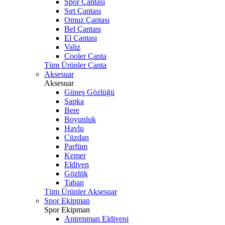
Spor Çantası
Sırt Çantası
Omuz Çantası
Bel Çantası
El Çantası
Valiz
Cooler Çanta
Tüm Ürünler Çanta
Aksesuar
Aksesuar
Güneş Gözlüğü
Şapka
Bere
Boyunluk
Havlu
Cüzdan
Parfüm
Kemer
Eldiven
Gözlük
Taban
Tüm Ürünler Aksesuar
Spor Ekipman
Spor Ekipman
Antrenman Eldiveni