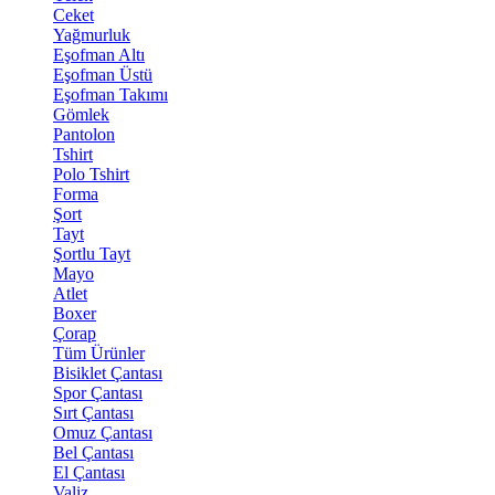
Ceket
Yağmurluk
Eşofman Altı
Eşofman Üstü
Eşofman Takımı
Gömlek
Pantolon
Tshirt
Polo Tshirt
Forma
Şort
Tayt
Şortlu Tayt
Mayo
Atlet
Boxer
Çorap
Tüm Ürünler
Bisiklet Çantası
Spor Çantası
Sırt Çantası
Omuz Çantası
Bel Çantası
El Çantası
Valiz