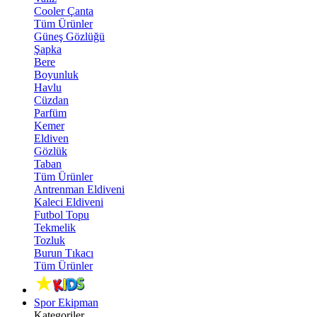
Cooler Çanta
Tüm Ürünler
Güneş Gözlüğü
Şapka
Bere
Boyunluk
Havlu
Cüzdan
Parfüm
Kemer
Eldiven
Gözlük
Taban
Tüm Ürünler
Antrenman Eldiveni
Kaleci Eldiveni
Futbol Topu
Tekmelik
Tozluk
Burun Tıkacı
Tüm Ürünler
Spor Ekipman
Kategoriler