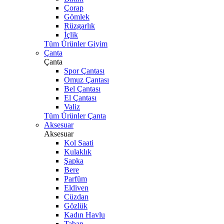
Çorap
Gömlek
Rüzgarlık
İçlik
Tüm Ürünler Giyim
Çanta
Çanta
Spor Çantası
Omuz Çantası
Bel Çantası
El Çantası
Valiz
Tüm Ürünler Çanta
Aksesuar
Aksesuar
Kol Saati
Kulaklık
Şapka
Bere
Parfüm
Eldiven
Cüzdan
Gözlük
Kadın Havlu
Taban