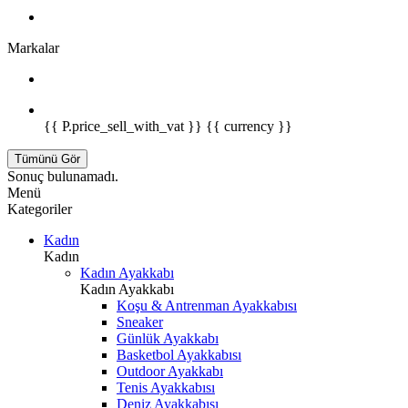
Markalar
{{ P.price_sell_with_vat }} {{ currency }}
Tümünü Gör
Sonuç bulunamadı.
Menü
Kategoriler
Kadın
Kadın
Kadın Ayakkabı
Kadın Ayakkabı
Koşu & Antrenman Ayakkabısı
Sneaker
Günlük Ayakkabı
Basketbol Ayakkabısı
Outdoor Ayakkabı
Tenis Ayakkabısı
Deniz Ayakkabısı