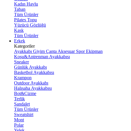
Kadın Havlu
Taban
Tüm Ürünler
Pilates Topu
Yüzücü Gözlüğü
Kask
Tüm Ürünler
Erkek
Kategoriler
Ayakkabı
Giyim
Çanta
Aksesuar
Spor Ekipman
Koşu&Antrenman Ayakkabısı
Sneaker
Günlük Ayakkabı
Basketbol Ayakkabısı
Krampon
Outdoor Ayakkabı
Halısaha Ayakkabısı
Bot&Çizme
Terlik
Sandalet
Tüm Ürünler
Sweatshirt
Mont
Polar
Yelek