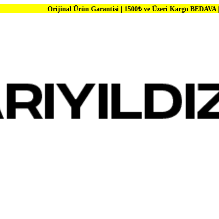
Orijinal Ürün Garantisi | 1500₺ ve Üzeri Kargo BEDAVA | Dünya Markala