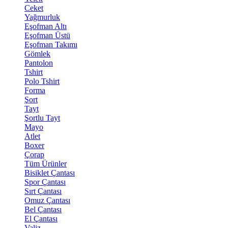
Ceket
Yağmurluk
Eşofman Altı
Eşofman Üstü
Eşofman Takımı
Gömlek
Pantolon
Tshirt
Polo Tshirt
Forma
Şort
Tayt
Şortlu Tayt
Mayo
Atlet
Boxer
Çorap
Tüm Ürünler
Bisiklet Çantası
Spor Çantası
Sırt Çantası
Omuz Çantası
Bel Çantası
El Çantası
Valiz