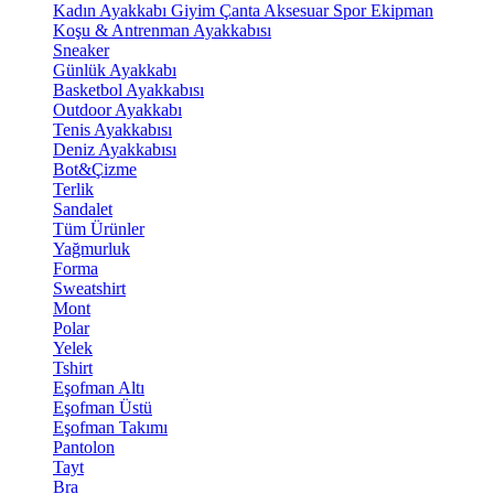
Kadın Ayakkabı
Giyim
Çanta
Aksesuar
Spor Ekipman
Koşu & Antrenman Ayakkabısı
Sneaker
Günlük Ayakkabı
Basketbol Ayakkabısı
Outdoor Ayakkabı
Tenis Ayakkabısı
Deniz Ayakkabısı
Bot&Çizme
Terlik
Sandalet
Tüm Ürünler
Yağmurluk
Forma
Sweatshirt
Mont
Polar
Yelek
Tshirt
Eşofman Altı
Eşofman Üstü
Eşofman Takımı
Pantolon
Tayt
Bra