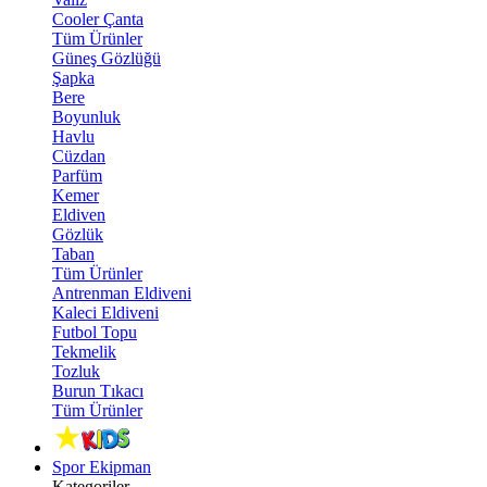
Cooler Çanta
Tüm Ürünler
Güneş Gözlüğü
Şapka
Bere
Boyunluk
Havlu
Cüzdan
Parfüm
Kemer
Eldiven
Gözlük
Taban
Tüm Ürünler
Antrenman Eldiveni
Kaleci Eldiveni
Futbol Topu
Tekmelik
Tozluk
Burun Tıkacı
Tüm Ürünler
Spor Ekipman
Kategoriler