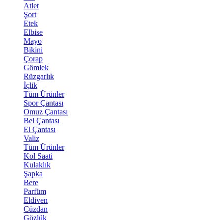
Atlet
Şort
Etek
Elbise
Mayo
Bikini
Çorap
Gömlek
Rüzgarlık
İçlik
Tüm Ürünler
Spor Çantası
Omuz Çantası
Bel Çantası
El Çantası
Valiz
Tüm Ürünler
Kol Saati
Kulaklık
Şapka
Bere
Parfüm
Eldiven
Cüzdan
Gözlük