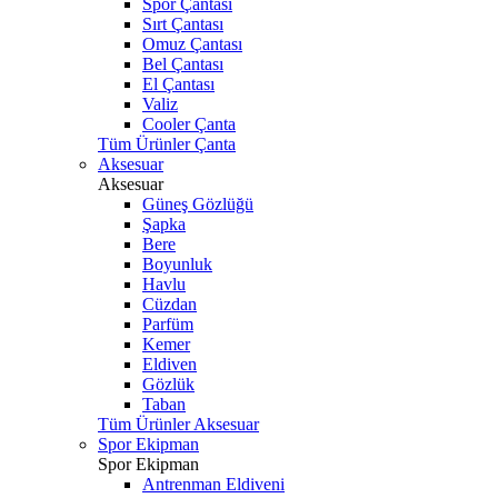
Spor Çantası
Sırt Çantası
Omuz Çantası
Bel Çantası
El Çantası
Valiz
Cooler Çanta
Tüm Ürünler Çanta
Aksesuar
Aksesuar
Güneş Gözlüğü
Şapka
Bere
Boyunluk
Havlu
Cüzdan
Parfüm
Kemer
Eldiven
Gözlük
Taban
Tüm Ürünler Aksesuar
Spor Ekipman
Spor Ekipman
Antrenman Eldiveni