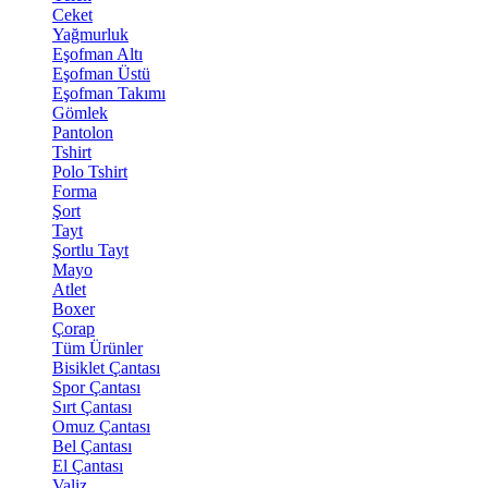
Ceket
Yağmurluk
Eşofman Altı
Eşofman Üstü
Eşofman Takımı
Gömlek
Pantolon
Tshirt
Polo Tshirt
Forma
Şort
Tayt
Şortlu Tayt
Mayo
Atlet
Boxer
Çorap
Tüm Ürünler
Bisiklet Çantası
Spor Çantası
Sırt Çantası
Omuz Çantası
Bel Çantası
El Çantası
Valiz