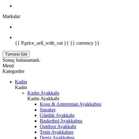
Markalar
{{ P.price_sell_with_vat }} {{ currency }}
Tümünü Gör
Sonuç bulunamadı.
Menü
Kategoriler
Kadın
Kadın
Kadın Ayakkabı
Kadın Ayakkabı
Koşu & Antrenman Ayakkabısı
Sneaker
Günlük Ayakkabı
Basketbol Ayakkabısı
Outdoor Ayakkabı
Tenis Ayakkabısı
Deniz Ayakkabısı