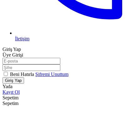
İletişim
Giriş Yap
Üye Girişi
Beni Hatırla
Şifremi Unuttum
Giriş Yap
Yada
Kayıt Ol
Sepetim
Sepetim