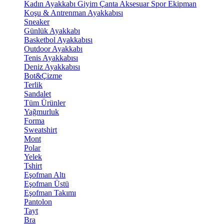
Kadın Ayakkabı
Giyim
Çanta
Aksesuar
Spor Ekipman
Koşu & Antrenman Ayakkabısı
Sneaker
Günlük Ayakkabı
Basketbol Ayakkabısı
Outdoor Ayakkabı
Tenis Ayakkabısı
Deniz Ayakkabısı
Bot&Çizme
Terlik
Sandalet
Tüm Ürünler
Yağmurluk
Forma
Sweatshirt
Mont
Polar
Yelek
Tshirt
Eşofman Altı
Eşofman Üstü
Eşofman Takımı
Pantolon
Tayt
Bra