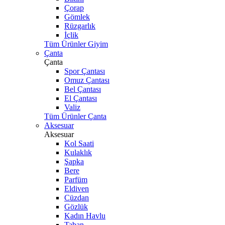
Çorap
Gömlek
Rüzgarlık
İçlik
Tüm Ürünler Giyim
Çanta
Çanta
Spor Çantası
Omuz Çantası
Bel Çantası
El Çantası
Valiz
Tüm Ürünler Çanta
Aksesuar
Aksesuar
Kol Saati
Kulaklık
Şapka
Bere
Parfüm
Eldiven
Cüzdan
Gözlük
Kadın Havlu
Taban