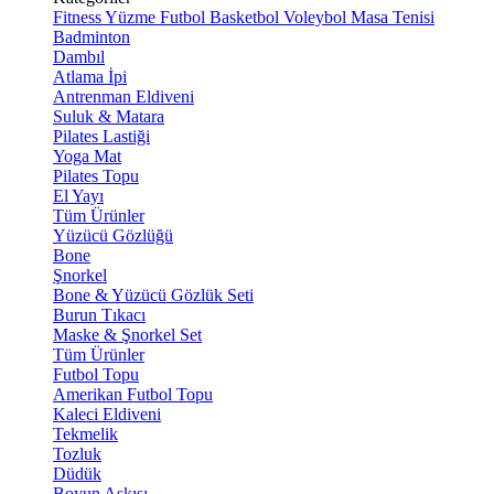
Fitness
Yüzme
Futbol
Basketbol
Voleybol
Masa Tenisi
Badminton
Dambıl
Atlama İpi
Antrenman Eldiveni
Suluk & Matara
Pilates Lastiği
Yoga Mat
Pilates Topu
El Yayı
Tüm Ürünler
Yüzücü Gözlüğü
Bone
Şnorkel
Bone & Yüzücü Gözlük Seti
Burun Tıkacı
Maske & Şnorkel Set
Tüm Ürünler
Futbol Topu
Amerikan Futbol Topu
Kaleci Eldiveni
Tekmelik
Tozluk
Düdük
Boyun Askısı