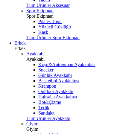
Tüm Ürünler Aksesuar
Spor Ekipman
Spor Ekipman
Pilates Topu
Yüzücü Gözlüğü
Kask
Tüm Ürünler Spor Ekipman
Erkek
Erkek
Ayakkabı
Ayakkabı
Koşu&Antrenman Ayakkabısı
Sneaker
Günlük Ayakkabı
Basketbol Ayakkabısı
Krampon
Outdoor Ayakkabı
Halısaha Ayakkabısı
Bot&Çizme
Terlik
Sandalet
Tüm Ürünler Ayakkabı
Giyim
Giyim