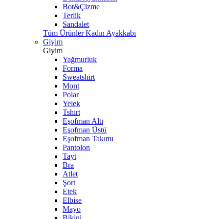
Bot&Çizme
Terlik
Sandalet
Tüm Ürünler Kadın Ayakkabı
Giyim
Giyim
Yağmurluk
Forma
Sweatshirt
Mont
Polar
Yelek
Tshirt
Eşofman Altı
Eşofman Üstü
Eşofman Takımı
Pantolon
Tayt
Bra
Atlet
Şort
Etek
Elbise
Mayo
Bikini