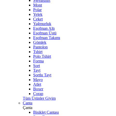
Sweatshirt
Mont
Polar
Yelek
Ceket
Yağmurluk
Eşofman Altı
Eşofman Üstü
Eşofman Takımı
Gömlek
Pantolon
Tshirt
Polo Tshirt
Forma
Şort
Tayt
Şortlu Tayt
Mayo
Atlet
Boxer
Çorap
Tüm Ürünler Giyim
Çanta
Çanta
Bisiklet Çantası