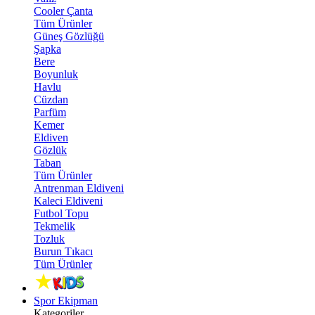
Cooler Çanta
Tüm Ürünler
Güneş Gözlüğü
Şapka
Bere
Boyunluk
Havlu
Cüzdan
Parfüm
Kemer
Eldiven
Gözlük
Taban
Tüm Ürünler
Antrenman Eldiveni
Kaleci Eldiveni
Futbol Topu
Tekmelik
Tozluk
Burun Tıkacı
Tüm Ürünler
Spor Ekipman
Kategoriler