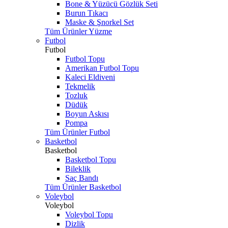
Bone & Yüzücü Gözlük Seti
Burun Tıkacı
Maske & Şnorkel Set
Tüm Ürünler Yüzme
Futbol
Futbol
Futbol Topu
Amerikan Futbol Topu
Kaleci Eldiveni
Tekmelik
Tozluk
Düdük
Boyun Askısı
Pompa
Tüm Ürünler Futbol
Basketbol
Basketbol
Basketbol Topu
Bileklik
Saç Bandı
Tüm Ürünler Basketbol
Voleybol
Voleybol
Voleybol Topu
Dizlik