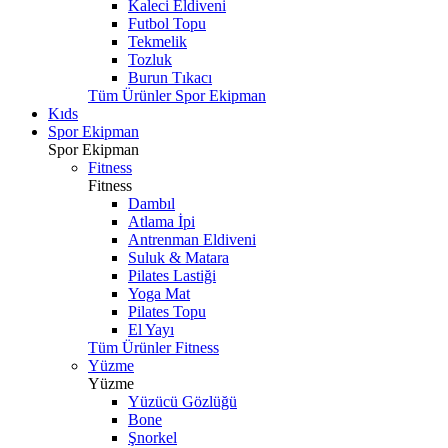
Kaleci Eldiveni
Futbol Topu
Tekmelik
Tozluk
Burun Tıkacı
Tüm Ürünler Spor Ekipman
Kıds
Spor Ekipman
Spor Ekipman
Fitness
Fitness
Dambıl
Atlama İpi
Antrenman Eldiveni
Suluk & Matara
Pilates Lastiği
Yoga Mat
Pilates Topu
El Yayı
Tüm Ürünler Fitness
Yüzme
Yüzme
Yüzücü Gözlüğü
Bone
Şnorkel