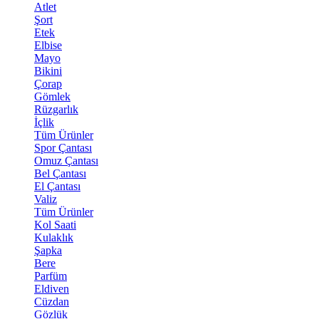
Atlet
Şort
Etek
Elbise
Mayo
Bikini
Çorap
Gömlek
Rüzgarlık
İçlik
Tüm Ürünler
Spor Çantası
Omuz Çantası
Bel Çantası
El Çantası
Valiz
Tüm Ürünler
Kol Saati
Kulaklık
Şapka
Bere
Parfüm
Eldiven
Cüzdan
Gözlük