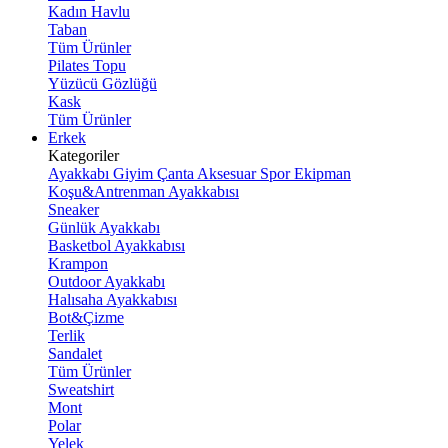
Kadın Havlu
Taban
Tüm Ürünler
Pilates Topu
Yüzücü Gözlüğü
Kask
Tüm Ürünler
Erkek
Kategoriler
Ayakkabı
Giyim
Çanta
Aksesuar
Spor Ekipman
Koşu&Antrenman Ayakkabısı
Sneaker
Günlük Ayakkabı
Basketbol Ayakkabısı
Krampon
Outdoor Ayakkabı
Halısaha Ayakkabısı
Bot&Çizme
Terlik
Sandalet
Tüm Ürünler
Sweatshirt
Mont
Polar
Yelek