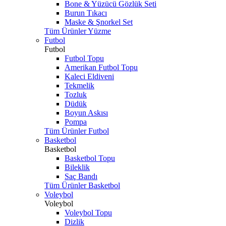
Bone & Yüzücü Gözlük Seti
Burun Tıkacı
Maske & Şnorkel Set
Tüm Ürünler Yüzme
Futbol
Futbol
Futbol Topu
Amerikan Futbol Topu
Kaleci Eldiveni
Tekmelik
Tozluk
Düdük
Boyun Askısı
Pompa
Tüm Ürünler Futbol
Basketbol
Basketbol
Basketbol Topu
Bileklik
Saç Bandı
Tüm Ürünler Basketbol
Voleybol
Voleybol
Voleybol Topu
Dizlik