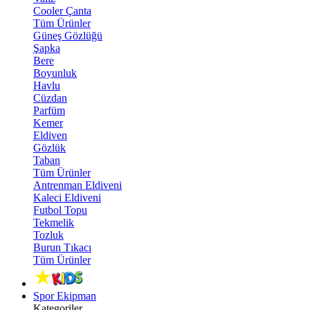
Cooler Çanta
Tüm Ürünler
Güneş Gözlüğü
Şapka
Bere
Boyunluk
Havlu
Cüzdan
Parfüm
Kemer
Eldiven
Gözlük
Taban
Tüm Ürünler
Antrenman Eldiveni
Kaleci Eldiveni
Futbol Topu
Tekmelik
Tozluk
Burun Tıkacı
Tüm Ürünler
Spor Ekipman
Kategoriler