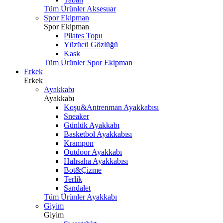
Tüm Ürünler Aksesuar
Spor Ekipman
Spor Ekipman
Pilates Topu
Yüzücü Gözlüğü
Kask
Tüm Ürünler Spor Ekipman
Erkek
Erkek
Ayakkabı
Ayakkabı
Koşu&Antrenman Ayakkabısı
Sneaker
Günlük Ayakkabı
Basketbol Ayakkabısı
Krampon
Outdoor Ayakkabı
Halısaha Ayakkabısı
Bot&Çizme
Terlik
Sandalet
Tüm Ürünler Ayakkabı
Giyim
Giyim