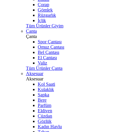
Çorap
Gömlek
Rüzgarlık
İçlik
Tüm Ürünler Giyim
Çanta
Çanta
Spor Çantası
Omuz Çantası
Bel Çantası
El Çantası
Valiz
Tüm Ürünler Çanta
Aksesuar
Aksesuar
Kol Saati
Kulaklık
Şapka
Bere
Parfüm
Eldiven
Cüzdan
Gözlük
Kadın Havlu
Taban