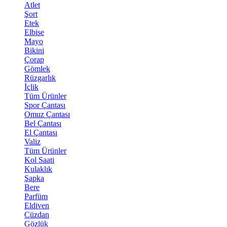
Atlet
Şort
Etek
Elbise
Mayo
Bikini
Çorap
Gömlek
Rüzgarlık
İçlik
Tüm Ürünler
Spor Çantası
Omuz Çantası
Bel Çantası
El Çantası
Valiz
Tüm Ürünler
Kol Saati
Kulaklık
Şapka
Bere
Parfüm
Eldiven
Cüzdan
Gözlük