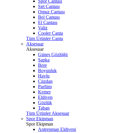
Spor Çantası
Sırt Çantası
Omuz Çantası
Bel Çantası
El Çantası
Valiz
Cooler Çanta
Tüm Ürünler Çanta
Aksesuar
Aksesuar
Güneş Gözlüğü
Şapka
Bere
Boyunluk
Havlu
Cüzdan
Parfüm
Kemer
Eldiven
Gözlük
Taban
Tüm Ürünler Aksesuar
Spor Ekipman
Spor Ekipman
Antrenman Eldiveni