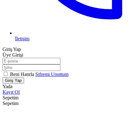
İletişim
Giriş Yap
Üye Girişi
Beni Hatırla
Şifremi Unuttum
Giriş Yap
Yada
Kayıt Ol
Sepetim
Sepetim