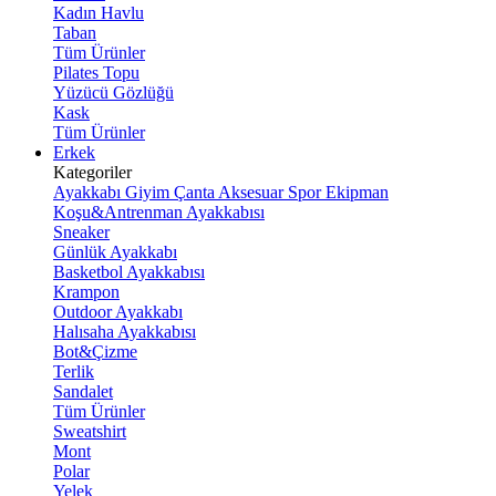
Kadın Havlu
Taban
Tüm Ürünler
Pilates Topu
Yüzücü Gözlüğü
Kask
Tüm Ürünler
Erkek
Kategoriler
Ayakkabı
Giyim
Çanta
Aksesuar
Spor Ekipman
Koşu&Antrenman Ayakkabısı
Sneaker
Günlük Ayakkabı
Basketbol Ayakkabısı
Krampon
Outdoor Ayakkabı
Halısaha Ayakkabısı
Bot&Çizme
Terlik
Sandalet
Tüm Ürünler
Sweatshirt
Mont
Polar
Yelek