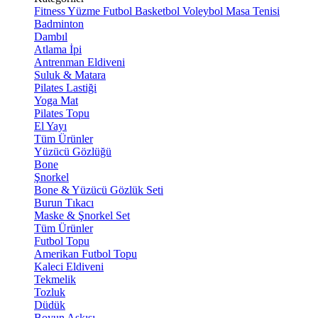
Fitness
Yüzme
Futbol
Basketbol
Voleybol
Masa Tenisi
Badminton
Dambıl
Atlama İpi
Antrenman Eldiveni
Suluk & Matara
Pilates Lastiği
Yoga Mat
Pilates Topu
El Yayı
Tüm Ürünler
Yüzücü Gözlüğü
Bone
Şnorkel
Bone & Yüzücü Gözlük Seti
Burun Tıkacı
Maske & Şnorkel Set
Tüm Ürünler
Futbol Topu
Amerikan Futbol Topu
Kaleci Eldiveni
Tekmelik
Tozluk
Düdük
Boyun Askısı