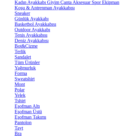
Kadın Ayakkabı
Giyim
Çanta
Aksesuar
Spor Ekipman
Koşu & Antrenman Ayakkabısı
Sneaker
Günlük Ayakkabı
Basketbol Ayakkabısı
Outdoor Ayakkabı
Tenis Ayakkabısı
Deniz Ayakkabısı
Bot&Çizme
Terlik
Sandalet
Tüm Ürünler
Yağmurluk
Forma
Sweatshirt
Mont
Polar
Yelek
Tshirt
Eşofman Altı
Eşofman Üstü
Eşofman Takımı
Pantolon
Tayt
Bra