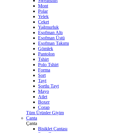
Sweatshirt
Mont
Polar
Yelek
Ceket
Yağmurluk
Eşofman Altı
Eşofman Üstü
Eşofman Takımı
Gömlek
Pantolon
Tshirt
Polo Tshirt
Forma
Şort
Tayt
Şortlu Tayt
Mayo
Atlet
Boxer
Çorap
Tüm Ürünler Giyim
Çanta
Çanta
Bisiklet Çantası