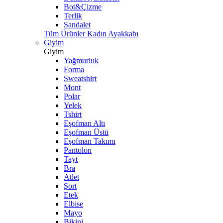
Bot&Çizme
Terlik
Sandalet
Tüm Ürünler Kadın Ayakkabı
Giyim
Giyim
Yağmurluk
Forma
Sweatshirt
Mont
Polar
Yelek
Tshirt
Eşofman Altı
Eşofman Üstü
Eşofman Takımı
Pantolon
Tayt
Bra
Atlet
Şort
Etek
Elbise
Mayo
Bikini