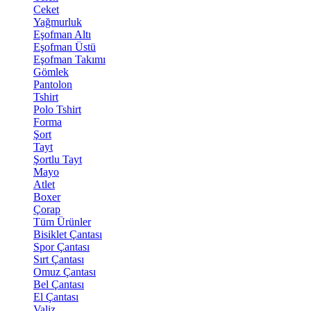
Ceket
Yağmurluk
Eşofman Altı
Eşofman Üstü
Eşofman Takımı
Gömlek
Pantolon
Tshirt
Polo Tshirt
Forma
Şort
Tayt
Şortlu Tayt
Mayo
Atlet
Boxer
Çorap
Tüm Ürünler
Bisiklet Çantası
Spor Çantası
Sırt Çantası
Omuz Çantası
Bel Çantası
El Çantası
Valiz