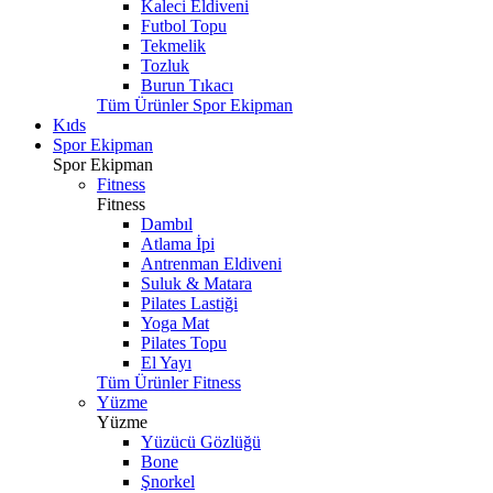
Kaleci Eldiveni
Futbol Topu
Tekmelik
Tozluk
Burun Tıkacı
Tüm Ürünler Spor Ekipman
Kıds
Spor Ekipman
Spor Ekipman
Fitness
Fitness
Dambıl
Atlama İpi
Antrenman Eldiveni
Suluk & Matara
Pilates Lastiği
Yoga Mat
Pilates Topu
El Yayı
Tüm Ürünler Fitness
Yüzme
Yüzme
Yüzücü Gözlüğü
Bone
Şnorkel