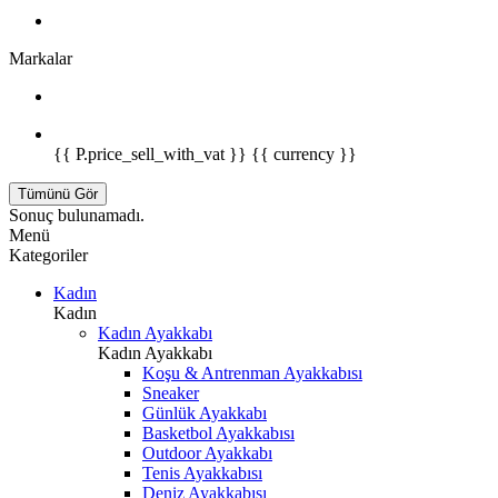
Markalar
{{ P.price_sell_with_vat }} {{ currency }}
Tümünü Gör
Sonuç bulunamadı.
Menü
Kategoriler
Kadın
Kadın
Kadın Ayakkabı
Kadın Ayakkabı
Koşu & Antrenman Ayakkabısı
Sneaker
Günlük Ayakkabı
Basketbol Ayakkabısı
Outdoor Ayakkabı
Tenis Ayakkabısı
Deniz Ayakkabısı